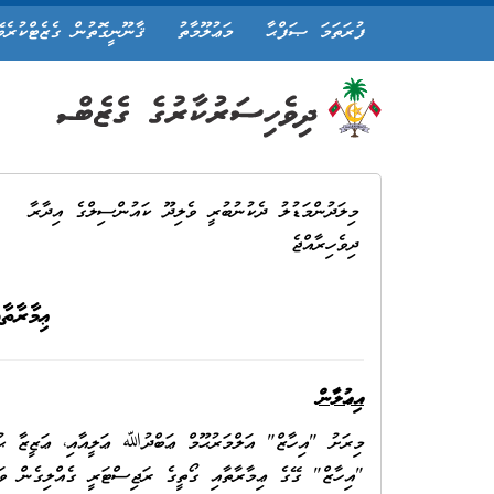
ފުރަތަމަ ޞަފްޙާ
މަޢުލޫމާތު
ޤާނޫނީގޮތުން ގެޒެޓްކުރެވ
މިލަދުންމަޑުލު ދެކުނުބުރީ ވެލިދޫ ކައުންސިލްގެ އިދާރާ
ދިވެހިރާއްޖެ
ޢިމާރާތ
އިޢުލާން
"އިހާޒް" ގޭގެ ޢިމާރާތާއި ގޯތީގެ ރަޖިސްޓަރީ ގެއްލިގެން ވަނ