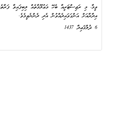
އިދާރާއަށް އަންގަވައިދެއްވުން އެދި ދެންނެވީމެވެ.
6 ޛުލްޤަޢިދާ 1437