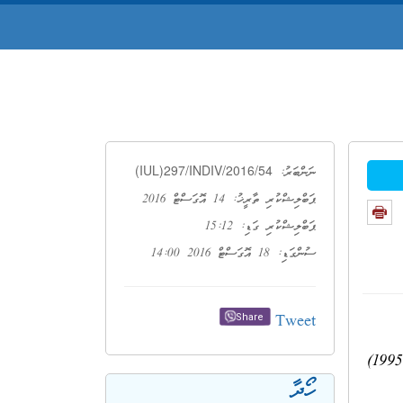
(IUL)297/INDIV/2016/54
ނަންބަރު:
ޕަބްލިޝްކުރި ތާރީޚު: 14 އޮގަސްޓް 2016
ޕަބްލިޝްކުރި ގަޑި: 15:12
ސުންގަޑި: 18 އޮގަސްޓް 2016 14:00
Tweet
Share
މިރަށު "އިހާޒް" އަލްމަރުޙޫމް ޢަބްދުﷲ ޢަލީއާއި، ޢަޒީޒާ ޙުސައިންގެ ނަމުގައި ރަޖިސްޓަރީކުރެވިފައިވާ ނަންބަރު 295 (27 ޑިސެންބަރު 1995)
ހޯދާ