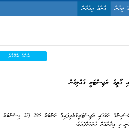
ޭ ލިޔުން
އާންމު އިޢުލާން
ޢާންމު މަޢުލޫމާތު
ާއި ގޯތީގެ ރަޖިސްޓަރީ ގެއްލިގެން
ީ މި އިދާރާއަށް ހުށަހަޅާފައެވެ.