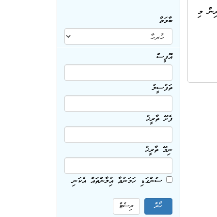
ުވުމުގެ ކުރިން މި
ބާވަތް
އޮފީސް
ތަފުސީލު
ފެށޭ ތާރީޚު
ނިމޭ ތާރީޚު
ސުންގަޑި ހަމަނުވާ އިޢުލާންތައް އެކަނި