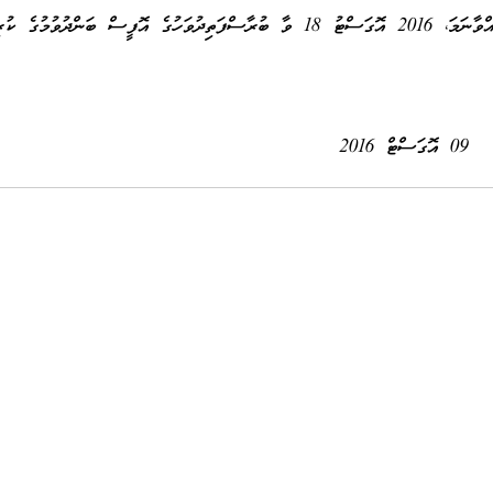
ވީމާ، މި ރަޖިސްޓަރީއާ ބެހޭ މަޢުލޫމާތެއް ލިބިފައިވާ ފަރާތެއްވާނަމަ، 2016 އޮގަސްޓު 18 ވާ ބުރާސްފަތިދުވަހުގެ އޮފީސް ބަންދ
09 އޮގަސްޓް 2016