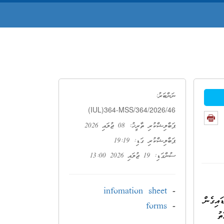
ނަންބަރު:
(IUL)364-MSS/364/2026/46
ޕަބްލިޝްކުރި ތާރީޚު: 08 ޖުލައި 2026
ޕަބްލިޝްކުރި ގަޑި: 19:19
ސުންގަޑި: 19 ޖުލައި 2026 13:00
infomation sheet
-
ައިގެން
forms
-
ތު