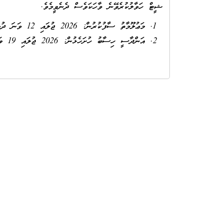
ޝީޓް ހަވާލުކުރެވޭނެ ވާހަކަވެސް ދެނެވީމެވެ.
މަޢުލޫމާތު ސާފުކުރުން: 2026 ޖުލައި 12 ވަނަ ދުވަހުގެ 13:00 ގައި
އަންދާސީ ހިސާބު ހުށަހެޅުން: 2026 ޖުލައި 19 ވަނަދުވަހުގެ ދުވަހުގެ 13:00ގައި