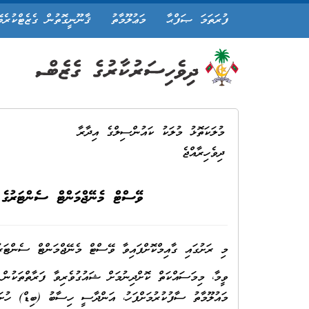
ފުރަތަމަ ޞަފްޙާ
މަޢުލޫމާތު
ޤާނޫނީގޮތުން ގެޒެޓްކުރެވ
މުލަކަތޮޅު މުލަކު ކައުންސިލްގެ އިދާރާ
ދިވެހިރާއްޖެ
ވޭސްޓް މެނޭޖްމަންޓް ސެންޓަރުގެ 
މި ރަށުގައި ގާއިމްކޮށްފައިވާ ވޭސްޓް މެނޭޖްމަންޓް ސެންޓަރު
ވީމާ، މިމަސައްކަތް ކޮށްދިނުމަށް ޝައުގުވެރިވާ ފަރާތްތަކުން 
މައުލޫމާތު ސާފުކުރުމަށްފަހު، އަންދާސީ ހިސާބު (ބިޑް) ހުށަހ