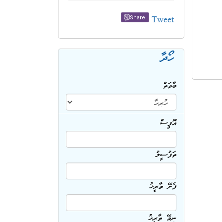
Tweet
Share
ހޯދާ
ބާވަތް
އޮފީސް
ތަފުސީލު
ފެށޭ ތާރީޚު
ނިމޭ ތާރީޚު