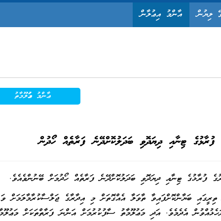
ޭ ލިޔުން
އާންމު އިޢުލާން
ޢާންމު މަޢުލޫމާތު
ފުރާޅުގެ ޓިނާއި ދިޔަދޮވި ބަދަލުކޮށްދޭނެ ފަރާތެއް ހޯދުން
ގެ ފުރާޅުގެ ޓިނާއި ދިޔަދޮވި ބަދަލުކޮށްދޭނެ ފަރާތެއް ހޯދުމަށް ބޭނުންވެއެވެ.
ތިރީގައި ބަޔާންކޮށްފައިވާ ތާވަލާ އެއްގޮތަށް މި އިދާރާގެ ޖަލްސާކުރާމާލަމަށް ވަޑ
ެޅުއްވުން އެދެމެވެ. އަދި މަޢުލޫމާތު ސާފުކުރުމަށް އަންނަ ފަރާތްތަކަށް މަޢުލޫމާ