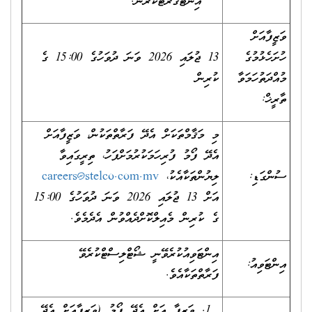
އިންޓަގްރޭޓްކުރުން.
ވަޒީފާއަށް
ހުށަހެޅުމުގެ
13 ޖުލައި 2026 ވަނަ ދުވަހުގެ 15:00 ގެ
މުއްދަތުހަމަވާ
ކުރިން
ތާރީޚް:
މި މަޤާމްތަކަށް އެދޭ ފަރާތްތަކުން، ވަޒީފާއަށް
އެދޭ ފޯމު ފުރިހަމަކުރުމަށްފަހު، ތިރީގައިވާ
ސުންގަޑި:
ލިޔުންތަކާއެކު،
careers@stelco.com.mv
އަށް 13 ޖުލައި 2026 ވަނަ ދުވަހުގެ 15:00
ގެ ކުރިން މެއިލްކޮށްދެއްވުން އެދެމެވެ.
އިންޓަވިއުކުރެވޭނީ ޝޯޓްލިސްޓްކުރެވޭ
އިންޓަވިއު:
ފަރާތްތަކާއެވެ.
ވަޒީފާ އަށް އެދޭ ފޯމު (ވަޒީފާއަށް އެދޭ