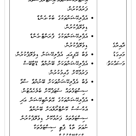
އިންޓަރެކްޝަންތައް/އިންޓަރފޭސްތައް
ފަރުމާކުރުން.
އެޕްލިކޭޝަންތަކުގެ ބެކް-އެންޑް
ޑިވެލޮޕްކުރުން.
އެޕްލިކޭޝަންތަކުގެ ފްރަންޓް-އެންޑް
ދާއިރާގެ
ޑިވެލޮޕްކުރުން.
މައިގަޑު
ވެބް އޭޕީއައި އެޕްލިކޭޝަން ޑިވެލޮޕްކުރުން.
މަސައްކަތް:
އެޕްލިކޭޝަންތަކަށް ބޭނުންވާ ޑޭޓާބޭސް
ފަރުމާކޮށް ގާއިމުކުރުން.
ވެބް އެޕްލިކޭޝަންތަކަށް ބޭނުންވާ ސާވާ
ސިސްޓަމްތައް ސެޓަޕްކޮށް ބެލެހެއްޓުން.
އެޕްލިކޭޝަންތަކުގެ އޮތެންޓިކޭޝަން އަދި
އެކްސެސް ކޮންޓްރޯލްއަށް ބޭނުންވާ
ސިސްޓަމްތައް ފަރުމާކޮށް ޑިވެލޮޕްކުރުން
ނުވަތަ ތާޑް ޕާޓީ ސިސްޓަމްތަކާ