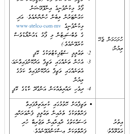
ފޯމު މިކުންފުނީގެ އިންފޮމޭޝަން
ކައުންޓަރުން ލިބެން ހުންނާނެއެވެ. އަދި
މިކުންފުނީގެ
www.stelco.com.mv
ގެ ވެބްސައިޓުން މި ފޯމު ޑައުންލޯޑުވެސް
ހުށަހަޅަން ޖެހޭ
ކުރެވޭނެއެވެ.)
ލިޔުން:
ތަޢުލީމީ ސެޓުފިކެޓުތަކުގެ ކޮޕީ
އެހެން ތަނެއްގައި ވަޒީފާ އަދާކޮށްފައިވާނަމަ،
އެތަނެއްގައި ވަޒީފާ އަދާކޮށްފައިވާ ކަމުގެ
ލިޔުން
ދިވެހި ރައްޔިތެއްކަން އަންގާދޭ ކާޑުގެ ކޮޕީ
ވަޒީފާއަށް ހޮވުމުގައި ކުރިމަތިލާފައިވާ
ފަރާތްތަކުގެ ތެރެއިން ތަޢުލީމީ ފެންވަރަށާއި
އިތުރު
މަސައްކަތުގެ ދާއިރާއިން ތަޖުރިބާ ހުރި
މަޢުލޫމާތު:
ފަރާތްތަކަށް އިސްކަންދެވޭނެއެވެ.