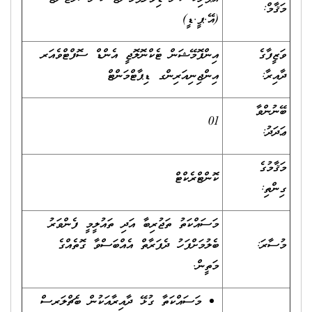
މަޤާމް:
(އޭ.ޕީ.ޑީ)
ވަޒީފާގެ
އިންފޮމޭޝަން ޓެކްނޮލޮޖީ އެންޑް ސޮފްޓްވެއަރ
ދާއިރާ:
އިންޖިނިއަރިންގ ޑިޕާޓްމަންޓް
ބޭނުންވާ
01
ޢަދަދު:
މަޤާމުގެ
ކޮންޓްރެކްޓް
ގިންތި:
މަސައްކަތު ތަޖުރިބާ އަދި ތައުލީމީ ފެންވަރު
މުސާރަ:
ބެލުމަށްފަހު ދެފަރާތް އެއްބަސްވާ ގޮތެއްގެ
މަތީން.
މަސައްކަތާ ގުޅޭ ދާއިރާއަކުން ބެޗްލަރސް