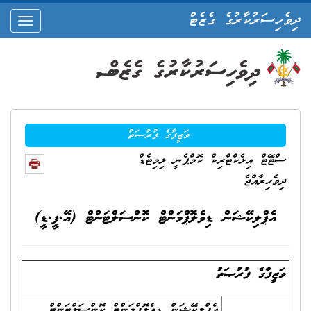
ދިވެހިސަރުކާރުގެ ގެޒެޓް
oggle
ation
ވަޒީފާގެ ފުރުޞަތު
ސްޓޭޓް އިލެކްޓްރިކް ކޮމްޕެނީ ލިމިޓެޑް
ދިވެހިރާއްޖެ
އެޕްލިކޭޝަން ޑިވެލޮޕްމަންޓް ކޮންސަލްޓަންޓް (އޭ.ޕީ.ޑީ)
ވަޒީފާގެ ފުރުޞަތު
އެޕްލިކޭޝަން ޑިވެލޮޕްމަންޓް ކޮންސަލްޓަންޓް