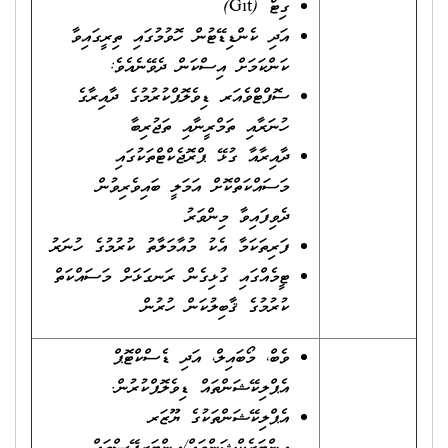
ގިޓް (Git)
އަދި ކެންޑިޑޭޓުން ހޮވުމުގައި ތިރީގައިވާ
ކަންކަމަށް އިސްކަން ދެވޭނެއެވެ:
ސޮފްޓްވެއަރ ޑިވެލޮޕްކުރުމުގެ ދާއިރާގެ
ހުނަރާއި ތަމްރީނާއި ތަޖުރިބާ
ދާއިރާއާ ގުޅޭ ޕްރޮޖެކްޓްތަކުގައި
މަސައްކަތްކޮށް އަމަލީ ބައިވެރިވުން
ދެވިފައިވާ މިންވަރު
ފަރިތަކަމާ އެކު މުއާމަލާތު ކުރުމުގެ ހުނަރު
ޓީމެއްގައި ގުޅިގެން ރަނގަޅަށް މަސައްކަތް
ކުރުމުގެ ޤާބިލުކަން ހުރުން
ވެބް، މޯބައިލް، އަދި ޑެސްކްޓޮޕް
އެޕްލިކޭޝަންތައް ޑިވެލޮޕްކުރުން.
އެޕްލިކޭޝަންތަކުގެ ޔޫޒަރ