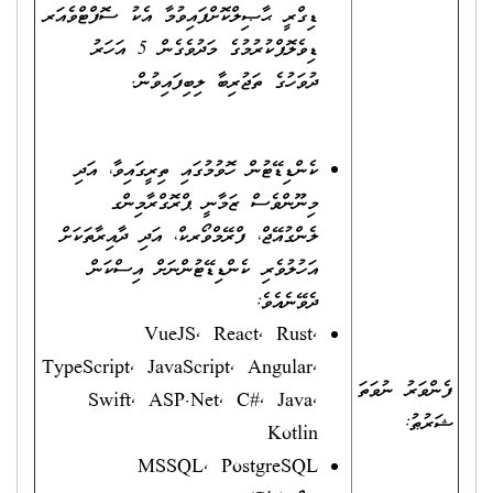
ޑިގްރީ ޙާޞިލްކޮށްފައިވުމާ އެކު ސޮފްޓްވެއަރ
ޑިވެލޮޕްކުރުމުގެ މަދުވެގެން 5 އަހަރު
ދުވަހުގެ ތަޖުރިބާ ލިބިފައިވުން.
ކެންޑިޑޭޓުން ހޮވުމުގައި ތިރީގައިވާ، އަދި
މިނޫންވެސް ޒަމާނީ ޕްރޮގްރާމިންގ
ލެންގުއޭޖް، ފްރޭމްވޯރކް، އަދި ދާއިރާތަކަށް
އަހުލުވެރި ކެންޑިޑޭޓުންނަށް އިސްކަން
ދެވޭނެއެވެ:
VueJS, React, Rust,
TypeScript, JavaScript, Angular,
ފެންވަރު ނުވަތަ
Swift, ASP.Net, C#, Java,
ޝަރުޠު:
Kotlin
MSSQL, PostgreSQL