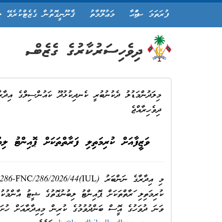
ފުރަތަމަ ޞަފްޙާ
މަޢުލޫމާތު
ޤާނޫނީގޮތުން ގެޒެޓްކުރެވޭ ލ
މިލަދުންމަޑުލު ދެކުނުބުރީ ކެނދިކުޅުދޫ ކައުންސިލްގެ އިދާރ
ދިވެހިރާއްޖެ
ވަޒީފާއަށް ކުރިމަތިލި ފަރާތްތަކަށް ޕޮއިންޓު 
ވަނަ ދުވަހުގެ އޮފީސް ބަންދުވުމުގެ ކުރިން މިއިދާރާއަށް ހުށަ