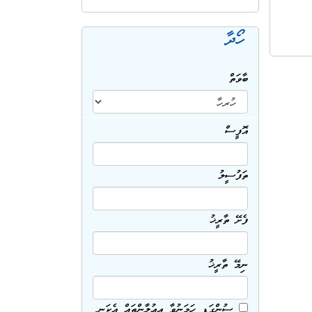
ހޯދާ
ބާވަތް
އޮފީސް
ތަފުސީލު
ފެށޭ ތާރީޚު
ނިމޭ ތާރީޚު
ސުންގަޑި ހަމަނުވާ އިޢުލާންތައް އެކަނި