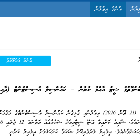
ިޔުން
އާންމު އިޢުލާން
ާ
ޢާންމު މަޢުލޫމާތު
ލިބުނުގޮތުގެ ޝީޓު އާއްމު ކުރުން – ކައުންސިލް އެސިސްޓެންޓް (ދާއިމ
މި އިދާރާގެ ނަންބަރު (IUL)286-FNC/286/2026/44 (21 ޖޫން 2026) އިޢުލާނާއި ގުޅިގެން ކައުންސިލް އެސިސްޓެންޓްގެ މަޤާމަށ
ކުރިމަތިލި ފަރާތްތަކަށް ޕޮއިންޓު ލިބ
ހަޅަންވާނެއެވެ. އީމެއިލް މެދުވެރިކޮށް ޝަކުވާ ހުށަހަޅެމަށް އީމެއިލް ކުރާނީ