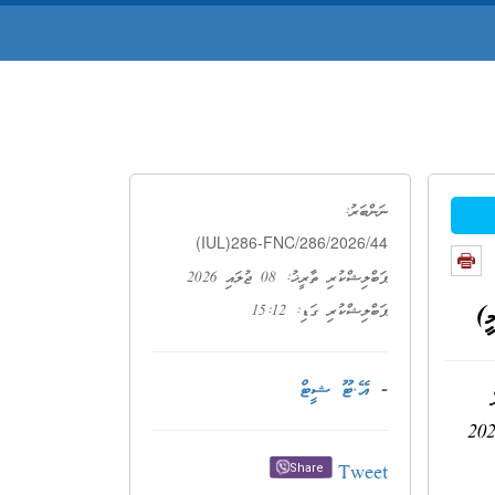
ނަންބަރު:
(IUL)286-FNC/286/2026/44
ޕަބްލިޝްކުރި ތާރީޚު: 08 ޖުލައި 2026
ީ)
ޕަބްލިޝްކުރި ގަޑި: 15:12
-
އޭ.ޓޫ ޝީޓް
ް
ުނުގޮތުގެ ޝީޓު އާންމުކުރަމެވެ. ޝާއިޢު ކޮށްފައިވާ އޭ.ޓޫ ޝީޓާއިމެދު ޝަކުވާއެއް އޮތްނަމަ 12 ޖުލައި 2026
Tweet
Share