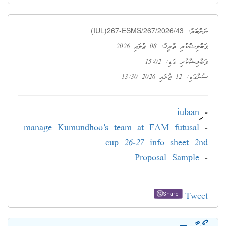
(IUL)267-ESMS/267/2026/43
ނަންބަރު:
ޕަބްލިޝްކުރި ތާރީޚު: 08 ޖުލައި 2026
ޕަބްލިޝްކުރި ގަޑި: 15:02
ސުންގަޑި: 12 ޖުލައި 2026 13:30
-
manage Kumundhoo's team at FAM futusal
-
cup 26-27 info sheet 2nd
Proposal Sample
-
Tweet
Share