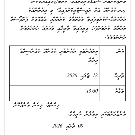
މެނޭޖްކުރުމަށް ޝައުޤުވެރިވެލައްވާ، ކުލަބު/ޖަމްޢިއްޔާތަކުން،
(ހދ.ކުމުންދޫ އަށް ރަޖިސްޓްރީކޮށްފައިވާ) މި ޢިއުލާނާއެކު
އެއްކަރުދާސްކުރެވިފައިވާ މަޢުލޫމާތު ކަރުދާހާއި އެއްގޮތަށް ޕްރޮޕޯސަލް
ތައްޔާރު ކުރުމަށްފަހު ތިރީގައިވާ ތާރީޚާއި ވަގުތައް ހުށަހެޅުމަށް
ދަންނަވަމެވެ.
ތަން
ތިލަދުންމަތީ ދެކުނުބުރީ ކުމުންދޫ ކައުންސިލްގެ
އިދާރާ
ތާރީޙް
12 ޖުލައި 2026
ވަގުތު
13:30
މިހެންވެ، މިކަން ޢާންމުކޮށް
އެންގުމަށްޓަކައި އިޢުލާނު ކުރީމެވެ.
08 ޖުލައި 2026