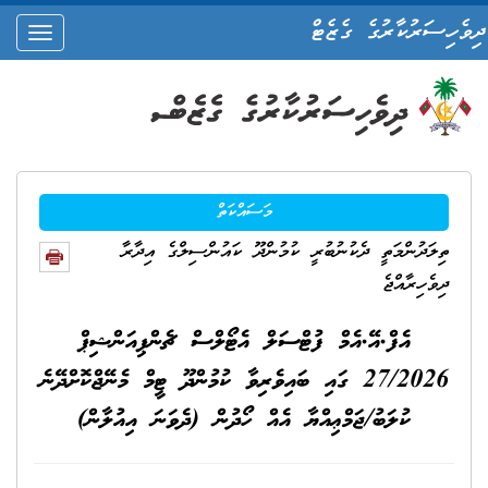
ދިވެހިސަރުކާރުގެ ގެޒެޓް
oggle
ation
މަސައްކަތް
ތިލަދުންމަތީ ދެކުނުބުރީ ކުމުންދޫ ކައުންސިލްގެ އިދާރާ
ދިވެހިރާއްޖެ
އެފް.އޭ.އެމް ފުޓްސަލް އެޓޯލްސް ޗެންޕިއަންޝިޕް
27/2026 ގައި ބައިވެރިވާ ކުމުންދޫ ޓީމް މެނޭޖްކޮށްދޭނެ
ކުލަބު/ޖަމްޢިއްޔާ އެއް ހޯދުން (ދެވަނަ އިއުލާން)