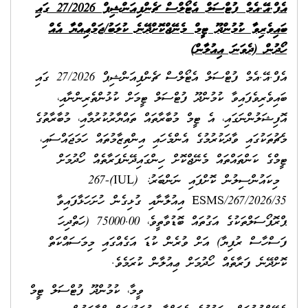
އެފް.އޭ.އެމް ފުޓްސަލް އެޓޯލްސް ޗެންޕިއަންޝިޕް 27/2026 ގައި
ބައިވެރިވާ ކުމުންދޫ ޓީމް މެނޭޖްކޮށްދޭނެ ކުލަބު/ޖަމްޢިއްޔާ އެއް
ހޯދުން
(ދެވަނަ އިއުލާން)
އެފް.އޭ.އެމް ފުޓްސަލް އެޓޯލްސް ޗެންޕިއަންޝިޕް 27/2026 ގައި
ބައިވެރިވެފައިވާ ކުމުންދޫ ފުޓްސަލް ޓީމަށް ކުޅުންތެރިންނާއި،
އޮފިޝަލުންނަގައި، އެ ޓީމް މުބާރާތައް ތައްޔާރުކުރުމާއި، މުބާރާތުގެ
މެޗުތަކުގައި ވާދަކުރުމުގެ އެންމެހައި އިންތިޒާމުތައް ހަމަޖައްސައި،
ޓީމްގެ ކަންތައްތައް މެނޭޖްކޮށް ހިންގައިދޭނެފަރާތެއް ހޯދުމަށް
މިކައުންސިލުން ކޮށްފައި ނަންބަރު: (IUL)267-
ESMS/267/2026/35 އިއުލާނާއި ގުޅިގެން ހުށަހަޅާފައިވާ
ޕްރޮޕޯސަލްތަކުގެ އަގުތައް ބޮޑުވާތީވެ، 75000.00 (ހަތްދިހަ
ފަސްހާސް ރުފިޔާ) އަށް ވުރެން ކުޑަ އަގެއްގައި މިމަސައްކަތް
ކޮށްދޭނެ ފަރާތެއް ހޯދުމަށް ޢިއުލާން ކުރަމެވެ.
ވީމާ، ކުމުންދޫ ފުޓްސަލް ޓީމް