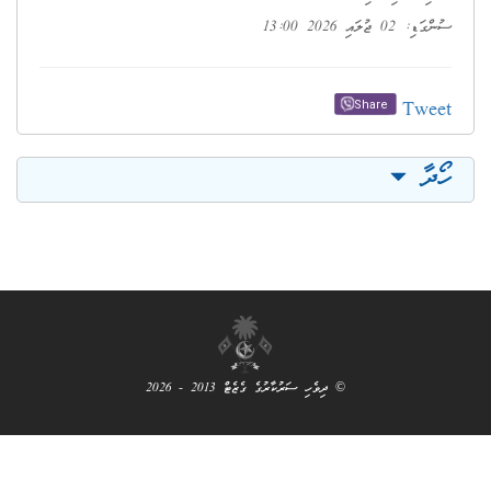
2026 13:00
T
Share
© ދިވެހި ސަރުކާރުގެ ގެޒެޓް 2013 - 2026