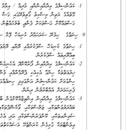
ކައުންސިލްގެ އިދާރާއިންނާއި މުދިމް / އިމާމު ހަމަޖައްސާ
ގޮތެއްގެ މަތިން މިސްކިތު ގޯތިތެރޭގައި ގަސް އިންދާ
ގަސްތައްކޮށާ ގަސްތަކަށް ފެންދީ ބެލެހެއްޓުން.
9. ހިނަވާގެ ހިމެނޭ ސަރަހައްދު ކުނިކަހާ ފޮޅާ ސާފުކުރުން.
ހިނަވާގެ ކުނިކަހާ، ސާފުކުރުމާއި ދޮރާއި ދޮރުފަތްތަކާއި
ބިއްލޫރިތައް ސާފުކުރުން.
ކައުންސިލްގެ އިދާރާއިން ފޯރުކޮށްދޭ އެހެނިހެން
ޚިދުމަތްތަކާ ހިންގާ އެކިއެކި ޕްރޮގްރާމާއި މުނާސަބަތްތައް
ހިންގުމަށް ކައުންސިލުން އަންގައިފި ހިނދެއްގައި
ފުރިހަމަޔަށް އެއްބާރުލުން ދިނުން.
ކައުންސިލްގެ އިދާރާއިން އިންތިޒާމްކޮށްގެން ބާއްވާ
ބައްދަލުވުންތަކާއި، ޖަލްސާތަކާއި، ވޯކްޝޮޕްތަކާއި،
ސެމިނާރތަކާއި، ކޮންފަރެންސްތަކާއި އަދި އެހެނިހެން
އިވެންޓްތަކާ ގުޅިގެން ކުރަންޖެހޭ މަސައްކަތްތައް