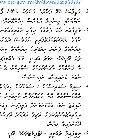
http://www.csc.gov.mv/dv/downloads/15151
ވަޒީފާއަށް އެދޭ ފަރާތުގެ ވަނަވަރު (ގުޅޭނެ ފޯނު
ނަންބަރާއި އީ-މެއިލް އެޑްރެސް ހިމެނޭގޮތަށް).
ވަޒީފާއަށް އެދޭ ފަރާތުގެ ދިވެހި ރައްޔިތެއްކަން އަންގައިދޭ
ކާޑުގެ (މުއްދަތުހަމަވެފައިވީ ނަމަވެސް) ދެފުށުގެ
ލިޔުންތައް ފެންނަ، ލިޔެފައިވާ ލިޔުންތައް ކިޔަން އެނގޭ
ފަދަ ކޮޕީއެއް. ނުވަތަ އައި.ޑީ. ކާޑު ގެއްލިފައިވާ ނަމަ،
އެ ފަރާތެއްގެ އުފަންދުވަހުގެ ސެޓްފިކެޓު، ޕާސްޕޯޓް
ނުވަތަ ޑްރައިވިންގ ލައިސަންސް.
ސިވިލް ސަރވިސްއަށް / ސަރުކާރަށް ޚިދުމަތްކުރުމުގެ
އެއްބަސްވުމެއް އޮތް މުވައްޒަފުން ކުރިމަތިލާ މަޤާމަށް
ހޮވިއްޖެ ނަމަ، އަދާކުރަމުންދާ ވަޒީފާއިން ވީއްލުމާމެދު
އިއުތިރާޒެއްނެތްކަމަށް، ވަޒީފާ އަދާކުރާ އޮފީހުން
ދޫކޮށްފައިވާ ލިޔުން.
ލިބިފައިވާ ތަޢުލީމީ ސެޓުފިކެޓުތަކުގެ ކޮޕީ؛