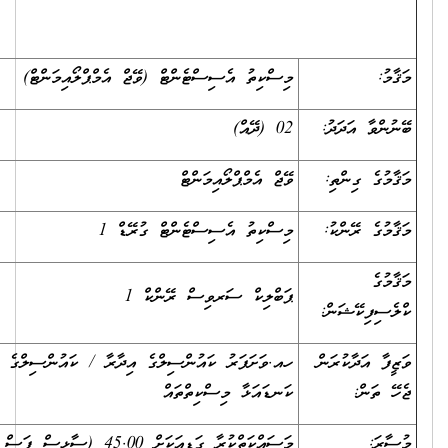
މިސްކިތު އެސިސްޓެންޓް (ވޭޖް އެމްޕްލޯއިމަންޓް)
ވާ އަދަދު:
02 (ދޭއް)
ގެ ގިންތި:
ވޭޖް އެމްޕްލޯއިމަންޓް
ގެ ރޭންކު:
މިސްކިތު އެސިސްޓެންޓް ގުރޭޑް 1
ެ
ޕަބްލިކް ސަރވިސް ރޭންކް 1
ފިކޭޝަން:
 އަދާކުރަން
ހއ.ވަށަފަރު ކައުންސިލްގެ އިދާރާ / ކައުންސިލްގެ އިދާރާއިން
ަން:
ކަނޑައަޅާ މިސްކިތްތައް
:
މަސައްކަތްކުރާ ގަޑިއަކަށް 45.00 (ސާޅީސް ފަސް ރުފިޔާ)