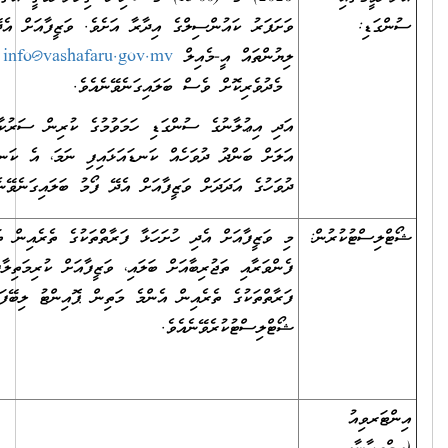
ޑި:
ވަށަފަރު ކައުންސިލްގެ އިދާރާ އަށެވެ. ވަޒީފާއަށް އެދޭ ފޯމާއި
ލިޔުންތައް އީ-މެއިލް
info@vashafaru.gov.mv
މެދުވެރިކޮށް ވެސް ބަލައިގަނެވޭނެއެވެ.
އަދި އިޢުލާނުގެ ސުންގަޑި ހަމަވުމުގެ ކުރިން ސަރުކާރުން
އަލަށް ބަންދު ދުވަހެއް ކަނޑައަޅައިފި ނަމަ، އެ ކަނޑައަޅާ
ދުވަހުގެ އަދަދަށް ވަޒީފާއަށް އެދޭ ފޯމު ބަލައިގަނެވޭނެއެވެ.
ސްޓުކުރުން:
މި ވަޒީފާއަށް އެދި ހުށަހަޅާ ފަރާތްތަކުގެ ތެރެއިން ތަޢުލީމީ
ފެންވަރާއި ތަޖުރިބާއަށް ބަލައި، ވަޒީފާއަށް ކުރިމަތިލާފައިވާ
ފަރާތްތަކުގެ ތެރެއިން އެންމެ މަތިން ޕޮއިންޓު ލިބޭފަރާތްތައް
ޝޯޓްލިސްޓުކުރެވޭނެއެވެ.
ރވިއު