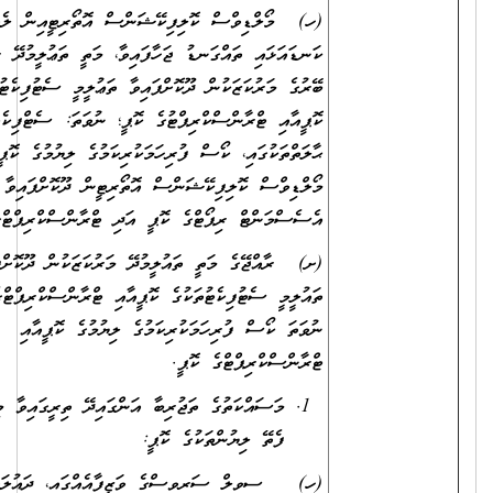
(ހ) މޯލްޑިވްސް ކޮލިފިކޭޝަންސް އޮތޯރިޓީއިން ލެވަލް
ކަނޑައަޅައި ތައްގަނޑު ޖަހާފައިވާ، މަތީ ތަޢުލީމުދޭ ރާއްޖެއިން
ބޭރުގެ މަރުކަޒަކުން ދޫކޮށްފައިވާ ތަޢުލީމީ ސެޓުފިކެޓުތަކުގެ
ކޮޕީއާއި ޓްރާންސްކްރިޕްޓުގެ ކޮޕީ؛ ނުވަތަ: ސެޓްފިކެޓު ނެތް
ޙާލަތްތަކުގައި، ކޯސް ފުރިހަމަކުރިކަމުގެ ލިޔުމުގެ ކޮޕީއާއި،
މޯލްޑިވްސް ކޮލިފިކޭޝަންސް އޮތޯރިޓީން ދޫކޮށްފައިވާ
އެސެސްމަންޓް ރިޕޯޓްގެ ކޮޕީ އަދި ޓްރާންސްކްރިޕްޓްގެ ކޮޕީ
(ށ) ރާއްޖޭގެ މަތީ ތައުލީމުދޭ މަރުކަޒަކުން ދޫކޮށްފައިވާ
ތައުލީމީ ސެޓުފިކެޓުތަކުގެ ކޮޕީއާއި ޓްރާންސްކްރިޕްޓްގެ ކޮޕީ؛
ނުވަތަ ކޯސް ފުރިހަމަކުރިކަމުގެ ލިޔުމުގެ ކޮޕީއާއި
ޓްރާންސްކްރިޕްޓްގެ ކޮޕީ.
މަސައްކަތުގެ ތަޖުރިބާ އަންގައިދޭ ތިރީގައިވާ މިންގަނޑަށް
ފެތޭ ލިޔުންތަކުގެ ކޮޕީ:
(ހ) ސިވިލް ސަރވިސްގެ ވަޒީފާއެއްގައި، ދައުލަތުގެ