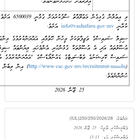
އިދާރާއަށް ހުށަހަޅަންވާނެއެވެ.
މި އިޢުލާނާ ގުޅިގެން މަޢުލޫމާތު ސާފުކުރުމަށް ގުޅާނީ 6500039 އަށެވެ. އީ-މެއިލް
ީ
info@vashafaru.gov.mv
އަށެވެ.
 ސަރވިސްގެ ވަޒީފާތަކަށް މީހުން ހޮވުމާއި އައްޔަންކުރުމުގެ މިންގަނޑުތަކާއި
ތައް އަދި އެ އުޞޫލުތަކާ ގުޅުންހުރި އެންމެހައި ލިޔުންތައް ސިވިލް
ް ކޮމިޝަނުގެ ވެބްސައިޓްގެ ޑައުންލޯޑްސްގެ "އައްޔަންކުރުމުގެ އުޞޫލާގުޅޭ"
http://www.csc.gov.mv/recruitment-us
) އިން ލިބެން
ނެއެވެ.
25 ޖޫން 2026
(IUL)250/250/2026/28
ު:
ި ތާރީޚު: 25 ޖޫން 2026
ުރި ގަޑި: 13:13