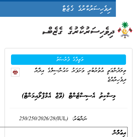
ދިވެހިސަރުކާރުގެ ގެޒެޓް
ވަޒީފާގެ ފުރުޞަތު
ންމަތީ އުތުރުބުރީ ވަށަފަރު ކައުންސިލްގެ އިދާރާ
ާއްޖެ
މިސްކިތު އެސިސްޓެންޓް (ވޭޖް އެމްޕްލޯއިމަންޓް)
ރު: (IUL)250/250/2026/28
ް