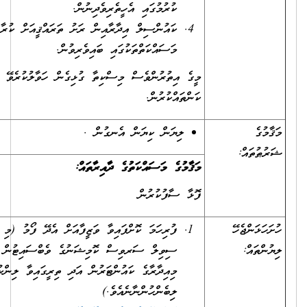
ކުރުމުގައި އެހީތެރިވެދިނުން.
ކައުންސިލް އިދާރާއިން ރަށު ތަރައްޤީއަށް ކުރާ
މަސައްކަތްތަކުގައި ބައިވެރިވުން.
މީގެ އިތުރުންވެސް މިސްކިތާ ގުޅިގެން ހަވާލުކުރެވޭ އެންމެހާ
ކަންތައްކުރުން.
ެ
ލިޔަން ކިޔަން އެނގުން .
ތައް:
މަޤާމުގެ މަސައްކަތުގެ ދާއިރާތައް:
ފޮޅާ ސާފުކުރުން
ަންޖެހޭ
ފުރިހަމަ ކޮށްފައިވާ ވަޒީފާއަށް އެދޭ ފޯމު (މި ފޯމު
ައް:
ސިވިލް ސަރވިސް ކޮމިޝަނުގެ ވެބްސައިޓުން އަދި
މިއިދާރާގެ ކައުންޓަރުން އަދި ތިރީގައިވާ ލިންކުން
ލިބެންހުންނާނެއެވެ.)