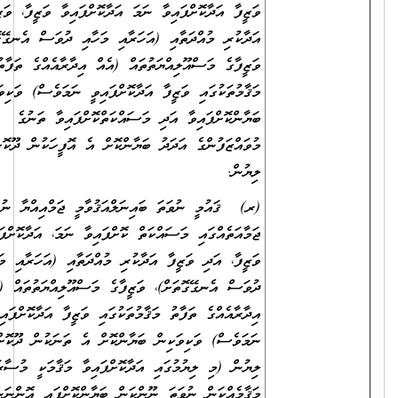
ވަޒީފާ އަދާކޮށްފައިވާ ނަމަ އަދާކޮށްފައިވާ ވަޒީފާ، ވަޒީފާ
އަދާކުރި މުއްދަތާއި (އަހަރާއި މަހާއި ދުވަސް އެނގޭގޮތަށް)،
ވަޒީފާގެ މަސްއޫލިއްޔަތުތައް (އެއް އިދާރާއެއްގެ ތަފާތު
މަޤާމުތަކުގައި ވަޒީފާ އަދާކޮށްފައިވީ ނަމަވެސް) ވަކިވަކިން
ބަޔާންކޮށްފައިވާ އަދި މަސައްކަތްކޮށްފައިވާ ތަނުގެ
މުވައްޒަފުންގެ އަދަދު ބަޔާންކޮށް އެ އޮފީހަކުން ދޫކޮށްފައިވާ
ލިޔުން.
(ރ) ޤައުމީ ނުވަތަ ބައިނަލްއަޤުވާމީ ޖަމްއިއްޔާ ނުވަތަ
ޖަމާއަތެއްގައި މަސައްކަތް ކޮށްފައިވާ ނަމަ، އަދާކޮށްފައިވާ
ވަޒީފާ، އަދި ވަޒީފާ އަދާކުރި މުއްދަތާއި (އަހަރާއި މަހާއި
ދުވަސް އެނގޭގޮތަށް)، ވަޒީފާގެ މަސްއޫލިއްޔަތުތައް (އެއް
އިދާރާއެއްގެ ތަފާތު މަޤާމުތަކުގައި ވަޒީފާ އަދާކޮށްފައިވީ
ނަމަވެސް) ވަކިވަކިން ބަޔާންކޮށް އެ ތަނަކުން ދޫކޮށްފައިވާ
ލިޔުން (މި ލިޔުމުގައި އަދާކޮށްފައިވާ މަޤާމަކީ މުސާރަދެވޭ
މަޤާމެއްކަން ނުވަތަ ނޫންކަން ބަޔާންކޮށްފައި އޮންނަންވާނެއެވެ.