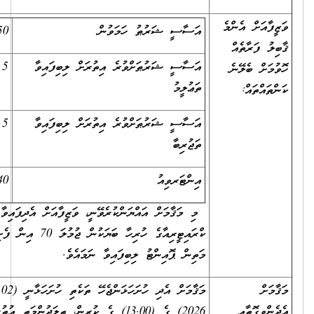
އަށް އެންމެ
އަސާސީ ޝަރުޠު ހަމަވުން
50
 ފަރާތެއް
އަސާސީ ޝަރުޠަށްވުރެ އިތުރަށް ލިބިފައިވާ
5
ށް ބެލޭނެ
ތަޢުލީމު
ްތައް:
އަސާސީ ޝަރުޠަށްވުރެ އިތުރަށް ލިބިފައިވާ
5
ތަޖުރިބާ
އިންޓަރވިއު
40
މި މަޤާމަށް އައްޔަންކުރެވޭނީ، ވަޒީފާއަށް އެދިފައިވާ ފަރާތަށް
ކްރައިޓީރިއާގެ ހުރިހާ ބަޔަކުން ޖުމުލަ 70 އިން ފެށި ގެން
މަތިން ޕޮއިންޓު ލިބިފައިވާ ނަމައެވެ.
ް
މަޤާމަށް އެދި ހުށަހަޅަންޖެހޭ ތަކެތި ހުށަހަޅާނީ (02 ޖުލައި
ީގޮތާއި
2026) ގެ (13.00) ގެ ކުރިން، ތިލަދުންމަތީ އުތުރުބުރީ