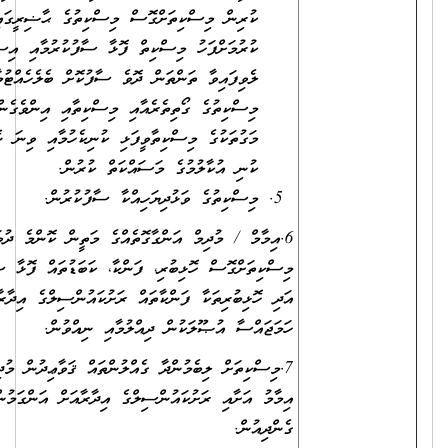
ކުރިން މިސްކިތަށްގޮސް މިސްކިތުގެ ޙާޟިރީގައި ސޮއި
ކުރުމަށްފަހު މިސްކިތް ފޮޅާ ސާފުކުރުމާއި އިސްކުރުބަރި
ލެވިފައިވާ ތަންތަން ދޮވެ ސާފުކޮށް ބެލެހެއްޓުމާއި
މިސްކިތުގެ ގޯތިތެރެއާއި މިސްކިތާއި އިންވެގެން ހުންނަ
މަގުތަކުގެ މިސްކިތާވީފަޅި ކުނިކެހުމާއި ވިނަ ނޮޅުމާއި
ކުނި އުކާލުމުގެ މަސައްކަތް ކުރުން.
މިސްކިތުގެ ވަޅުދިޔަހިއްކާ ސާފުކުރުން.
6.އިމާމް / މުދިމް އަންގާގޮތެއްގެ މަތީން ކޮންމެ ދުވަހަކުވެސް
މިސްކިތަށްގޮސް ހޮޅިބުރި، ފަންކާ، ކަބަޑުތައް ފޮޅާ ސާފުކުރުން.
އަދި ހޮޅިބުރިތަކާ ފަންކާތައް ރަށުކައުންސިލްގެ އިދާރާއިން
ހަމަޖައްސާ އުޞޫލަކުން ދިއްލުމާއި ނިއްވުން.
7.މިސްކިތަށް ލިބެމުންދާ ގެއްލުންތައް ޤަވާޢިދުން މުދިމް /
އިމާމު އަށާއި ރަށުކައުންސިލްގެ އިދާރާއަށް އަންގަމުން
ގެންދިއުން.