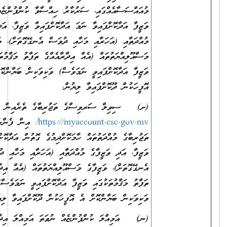
މުއައްސަސާއެއްގައި، ސަރުކާރު ހިއްސާވާ ކުންފުންޏެއްގައި
ވަޒީފާ އަދާކޮށްފައިވާ ނަމަ އަދާކޮށްފައިވާ ވަޒީފާ، އަދި ވަޒީފާގެ
މުއްދަތާއި (އަހަރާއި މަހާއި ދުވަސް އެނގޭގޮތަށް)، ވަޒީފާގެ
މަސްއޫލިއްޔަތުތައް (އެއް އިދާރާއެއްގެ ތަފާތު މަޤާމުތަކުގައި
ވަޒީފާ އަދާކޮށްފައިވީ ނަމަވެސް) ވަކިވަކިން ބަޔާންކޮށް އެ
އޮފީހަކުން ދޫކޮށްފައިވާ ލިޔުން.
(ށ) ސިވިލް ސަރވިސްގެ ތަޖުރިބާގެ ތެރެއިން
https://myaccount.csc.gov.mv/
އިން ފެންނަންނެތް
ތަޖުރިބާގެ މުއްދަތުތައް ހާމަކޮށްދިމުގެ ގޮތުން އަދާކޮށްފައިވާ
ވަޒީފާ، އަދި ވަޒީފާގެ މުއްދަތާއި (އަހަރާއި މަހާއި ދުވަސް
އެނގޭގޮތަށް)، ވަޒީފާގެ މަސްއޫލިއްޔަތުތައް (އެއް އިދާރާއެއްގެ
ތަފާތު މަޤާމުތަކުގައި ވަޒީފާ އަދާކޮށްފައިވީ ނަމަވެސް)
ވަކިވަކިން ބަޔާންކޮށް އެ އޮފީހަކުން ދޫކޮށްފައިވާ ލިޔުން.
(ނ) އަމިއްލަ ކުންފުންޏެއް ނުވަތަ އަމިއްލަ އިދާރާއެއްގައި