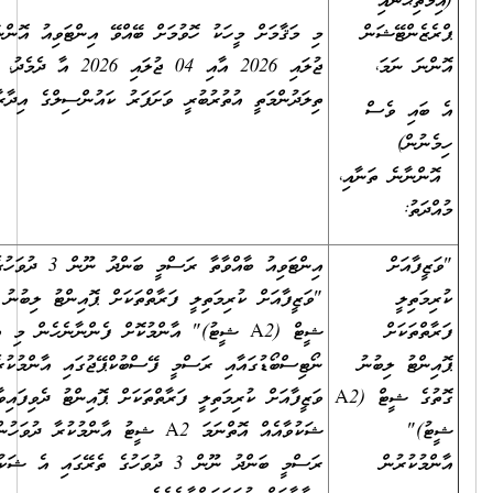
ޙާނާއި
ންޓޭޝަން
މި މަޤާމަށް މީހަކު ހޮވުމަށް ބޭއްވޭ އިންޓަވިއު އޮންނާނީ، 03
 ނަމަ،
ޖުލައި 2026 އާއި 04 ޖުލައި 2026 އާ ދެމެދު،
ތިލަދުންމަތީ އުތުރުބުރީ ވަށަފަރު ކައުންސިލްގެ އިދާރާގައެވެ.
އި ވެސް
ން)
ާނެ ތަނާއި،
ު:
އަށް
އިންޓަވިއު ބާއްވާތާ ރަސްމީ ބަންދު ނޫން 3 ދުވަހުގެ ތެރޭގައި
ިލީ
"ވަޒީފާއަށް ކުރިމަތިލީ ފަރާތްތަކަށް ޕޮއިންޓު ލިބުނު ގޮތުގެ
ަކަށް
ޝީޓް (A2 ޝީޓު)" އާންމުކޮށް ފެންނާނެހެން މި އިދާރާގެ
ޓު ލިބުނު
ނޯޓިސްބޯޑުގައާއި ރަސްމީ ފޭސްބުކްޕޭޖުގައި އާންމުކުރެވޭނެއެވެ.
ގޮތުގެ ޝީޓް (A2
ވަޒީފާއަށް ކުރިމަތިލީ ފަރާތްތަކަށް ޕޮއިންޓު ދެވިފައިވާ ގޮތާމެދު
"
ޝަކުވާއެއް އޮތްނަމަ A2 ޝީޓު އާންމުކުރާ ދުވަހުން ފެށިގެން
ކުރުން
ރަސްމީ ބަންދު ނޫން 3 ދުވަހުގެ ތެރޭގައި އެ ޝަކުވާއެއް މި