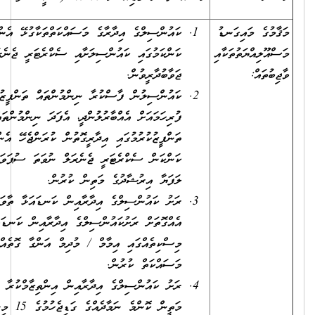
ގެ މައިގަނޑު
ކައުންސިލްގެ އިދާރާގެ މަސައްކަތްތަކާގުޅޭ އެންމެހައި
ލިއްޔަތުތަކާއި
ކަންކަމުގައި ކައުންސިލަށާއި ސެކްރެޓަރީ ޖެނެރަލަށް
ައް:
ޖަވާބުދާރީވުން.
ކައުންސިލުން ފާސްކުރާ ނިންމުންތައް ތަންފީޒުކުރުމަށް
ފުރިހަމައަށް އެއްބާރުލުންދީ، އެފަދަ ނިންމުންތައް
ތަންފީޒުކުރުމުގައި އިދާރީގޮތުން ކުރަންޖެހޭ އެންމެހައި
ކަންކަން ސެކްރެޓަރީ ޖެނެރަލް ނުވަތަ ސުޕަވައިޒަރުގެ
ލަފަޔާ އިރުޝާދުގެ މަތިން ކުރުން.
ރަށު ކައުންސިލްގެ އިދާރާއިން ކަނޑައަޅާ ތާވަލަކާ
އެއްގޮތަށް ރަށުކައުންސިލްގެ އިދާރާއިން ކަނޑައަޅާ
މިސްކިތެއްގައި އިމާމް / މުދިމް އަންގާ ގޮތެއްގެ މަތިން
މަސައްކަތް ކުރުން.
ރަށު ކައުންސިލްގެ އިދާރާއިން އިންތިޒާމްކުރާ ގޮތެއްގެ
މަތީން ކޮންމެ ނަމާދެއްގެ ގަޑިޖެހުމުގެ 15 މިނިޓުގެ