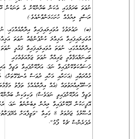
ނުވަތަ ބަދަލުގައި އެކަން ބަޔާންކޮށް އެ ތަނަކުން ދޫކޮށްފައިވާ
ރަސްމީ ލިޔުމެއް ހުށަހަޅަންވާނެއެވެ.)
(ބ) ދަޢުލަތުގެ އުވައިލައިފައިވާ އިދާރާއެއްގައި، ނުވަތަ
އުވައިލައިފައިވާ އަމިއްލަ ކުންފުންޏެއް ނުވަތަ އަމިއްލަ
އިދާރާއެއްގައި، ނުވަތަ އުވައިލައިފައިވާ ޤައުމީ ނުވަތަ
ބައިނަލްއަޤްވާމީ ޖަމިއްޔާ ނުވަތަ ޖަމާއަތެއްގައި
މަސައްކަތްކޮށްފައިވާ ނަމަ، އަދާކޮށްފައިވާ ވަޒީފާ އަދި ވަޒީފާގެ
މުއްދަތާއި (އަހަރާއި މަހާއި ދުވަސް އެނގޭގޮތަށް)، ވަޒީފާގެ
މަސްއޫލިއްޔަތުތައް (އެއް އިދާރާއެއްގެ ތަފާތު މަޤާމުތަކުގައި
ވަޒީފާ އަދާކޮށްފައިވީ ނަމަވެސް) ވަކިވަކިން ބަޔާންކޮށް އެ
އޮފީހަކުން ދޫކޮށްފައިވާ ލިޔުން ލިބެންނެތް ނަމަ، ރެކްރޫޓްމަންޓް
އުޞޫލުގެ ޖަދުވަލު 8 ގައިވާ "ވަޒީފާއަށް އެދޭފަރާތުގެ
ރެފަރެންސް ޗެކް ފޯމު".