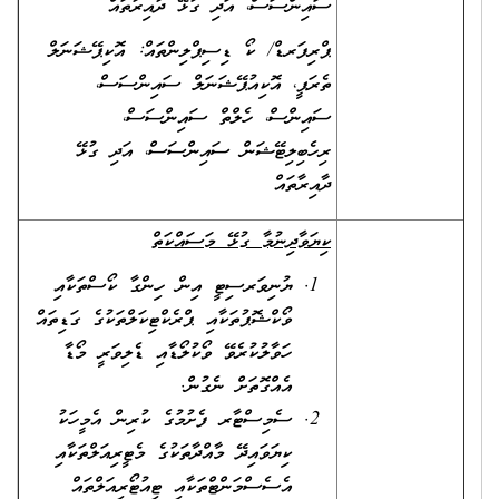
ސައިންސަސް، އަދި ގުޅޭ ދާއިރާތައް
ޕްރިފަރޑް/ ކޯ ޑިސިޕްލިންތައް: އޮކިޕޭޝަނަލް
ތެރަޕީ، އޮކިއުޕޭޝަނަލް ސައިންސަސް،
ސައިންސް، ހެލްތް ސައިންސަސް،
ރިހެބިލިޓޭޝަން ސައިންސަސް، އަދި ގުޅޭ
ދާއިރާތައް
ކިޔަވާދިނުމާ ގުޅޭ މަސައްކަތް
ޔުނިވަރސިޓީ އިން ހިންގާ ކޯސްތަކާއި
ވޯކްޝޮޕުތަކާއި ޕްރެކްޓިކަލްތަކުގެ ގަޑިތައް
ހަވާލުކުރެވޭ ވޯކުލޯޑާއި ޑެލިވަރީ މޯޑާ
އެއްގޮތަށް ނެގުން.
ސެމިސްޓާރ ފެށުމުގެ ކުރިން އެމީހަކު
ކިޔަވައިދޭ މާއްދާތަކުގެ މެޓީރިއަލްތަކާއި
އެސެސްމަންޓްތަކާއި ޓިއުޓޯރިއަލްތައް