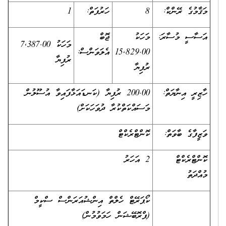
މަޤާމުގެ ރޭންކް:
8
ހަރުފަތް:
1
އަސާސީ މުސާރަ:
މަހަކު
ޖޮބް
މަހަކު 7,387.00
15,829.00
އެލަވަންސް:
ރުފިޔާ
ރުފިޔާ
ހާޒިރީ އިނާޔަތް:
200.00 ރުފިޔާ (ކަނޑައަޅާފައިވާ އުސޫލުން
މަސައްކަތްކުރާ ދުވަހަކަށް)
ވަޒީފާގެ ބާވަތް:
ކޮންޓްރެކްޓް
ކޮންޓްރެކްޓް
2 އަހަރު
މުއްދަތު
ކޯޕަރޭޓް ހެލްތް އިންޝުއަރަންސް ސްކީމް
(ޕްރޮބޭޝަން ހަމަވުމުން)