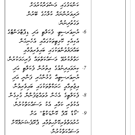
ކަންކަމުގައި މަޝްވަރާކުރުމަށް
ދަރިވަރުންނަށް ކުލާހުގެ ބޭރުން
ވަގުތުދިނުން.
ޔުނިވަރސިޓީ، ފެކަލްޓީ އަދި ޑިޕާޓްމަންޓްގެ
އެކިއެކި ކޮމިޓީތަކުގައާއި އެހެނިހެން
ބައްދަލުވުންތަކުގައި ބައިވެރިވުމާއި
ހަވާލުކުރެވޭ މަސައްކަތްތައް ފުރިހަމަކުރުން.
ކިޔަވައިދިނުމުގެ އިތުރުން ފެކަލްޓީ އަދި
ޔުނިވަރސިޓީއާ ގުޅުންހުރި ފަންނީ އަދި
އިޖުތިމާއީ ޙަރަކާތްތަކުގައި ބައިވެރިވުން.
ފެކަލްޓީގެ އެހެން މުވައްޒަފުންނާ ގުޅިގެން
އެކުވެރި ކަމާއި އެކު މަސައްކަތްކުރުން.
"ކޯޑް އޮފް ކޮންޑަކްޓް" އަށް
ޙުރުމަތްތެރިކޮށްހިތުމާއި ޕްރޮފެޝަނަލްކޮށް
މަސައްކަތްކުރުން.