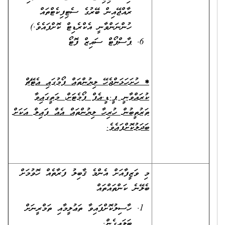
ރާއްޖޭއިން ބޭރުގެ ސެޓިފިކެޓްތައް
ހުންނަންވާނީ އެކްރެޑިޓް ކޮށްފައެވެ.)
ޕާސްޕޯޓް ސައިޒް ފޮޓޯ
*
ހުށަހަޅަންޖެހޭ ލިޔުންތައް ފޯމުގައި އެޓޭޗް
ކުރައްވާނީ ޕީ.ޑީ.އެފް ފޯމެޓަށް، މަތީގައިވާ
ތަރުތީބުން ހުރިހާ ލިޔުންތައް އެއް ފައިލް އަކަށް
ބަދަލުކޮށްފައެވެ.
މި ވަޒީފާއަށް އެންމެ ޤާބިލު ފަރާތެއް ހޮވުމަށް
ބެލޭނެ ކަންތައްތައް
ހާސިލުކޮށްފައިވާ ތަޢުލީމާއި ތަމްރީނަށް
ބަލައިގެން.