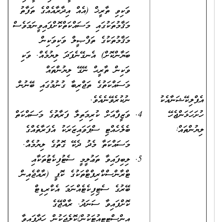
ވަކިވި ތާރީޚް (އެއް އިދާރާއެއްގެ ތަފާތު
މަޤާމުތަކުގައި މަސައްކަތްކޮށްފައިވީނަމަވެސް
މަޤާމުތަކުގެ ތަފްޞީލް ވަކިވަކިން
ބަޔާންކޮށް) އެނގޭނެފަދަ ލިޔުމެއް. ވަކި
ވަކިން ތާރީޙް ނޭގޭ ލިޔުންތައް
މަސައްކަތުގެ ތަޖްރިބާ ގުނުމުގައި ބޭނުން
އެޕްލިކޭޝަނާއެކު
ނުކުރެވޭނެއެވެ.
ހުށަހަޅަންޖެހޭ
ވަޒީފާއަށް ކުރިމަތިލާ ފަރާތުގެ މަސައްކަތް
ލިޔުންތައް:
ބެލެހެއްޓި ސްޕަވައިޒަރަކު އެފަރާތެއްގެ
މަސައްކަތާ މެދު ދެކޭ ގޮތުގެ ލިޔުމެއް.
ލިބިފައިވާ ތަޢުލީމީ ސެޓުފިކެޓުތަކާއި
ޓްރާންސްކްރިޕްޓްތަކުގެ ކޮޕީ (ރާއްޖެއިން
ބޭރުގެ ސެޓިފިކެޓެއްނަމަ އެކްރިޑިޓް
ކޮށްފައިވާ ސަނަދު. ރާއްޖޭގެ
އިންސްޓިޓިއުޓަކުން/ކޮލެޖަކުން ހަދާފައިވާ