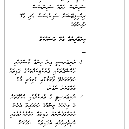
ސައިންސް، ހެލްތް ސައިންސަސް،
ރިހެބިލިޓޭޝަން ސައިންސަސް، އަދި ގުޅޭ
ދާއިރާތައް
ކިޔަވާދިނުމާ ގުޅޭ މަސައްކަތް
ޔުނިވަރސިޓީ އިން ހިންގާ ކޯސްތަކާއި
ވޯކްޝޮޕުތަކާއި ޕްރެކްޓިކަލްތަކުގެ ގަޑިތައް
ހަވާލުކުރެވޭ ވޯކުލޯޑާއި ޑެލިވަރީ މޯޑާ
އެއްގޮތަށް ނެގުން.
ޔުނިވަރސިޓީ ގެ ވާރކްލޯޑާއި އެއްގޮތަށް
އެ މީހެއްގެ ޒިންމާގެ ދަށުގައިވާ އެހެން
މުވައްޒަފުންނަށް ގަޑިތައް ހަވާލުކުރުމުގައި
އެހީތެރިވުމާއި އެގަޑިތައް ނަގާކަން