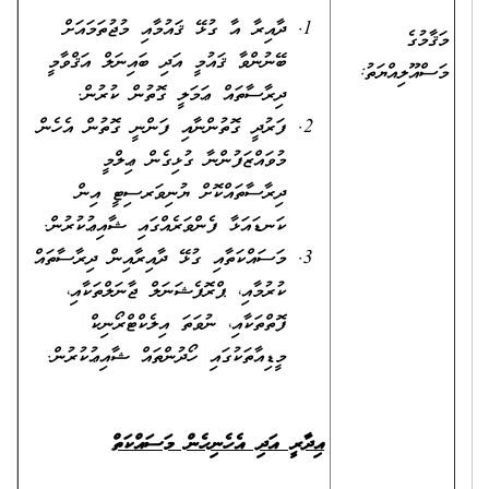
ދާއިރާ އާ ގުޅޭ ޤައުމާއި މުޖުތަމައަށް
މަޤާމުގެ
ބޭނުންވާ ޤައުމީ އަދި ބައިނަލް އަޤްވާމީ
މަސްއޫލިއްޔަތު:
ދިރާސާތައް ޢަމަލީ ގޮތުން ކުރުން.
ފަރުދީ ގޮތުންނާއި ފަންނީ ގޮތުން އެހެން
މުވައްޒަފުންނާ ގުޅިގެން ޢިލްމީ
ދިރާސާތައްކޮށް ޔުނިވަރސިޓީ އިން
ކަނޑައަޅާ ފެންވަރެއްގައި ޝާއިޢުކުރުން.
މަސައްކަތާއި ގުޅޭ ދާއިރާއިން ދިރާސާތައް
ކުރުމާއި، ޕްރޮފެޝަނަލް ޖާނަލްތަކާއި،
ފޮތްތަކާއި، ނުވަތަ އިލެކްޓްރޯނިކް
މީޑިއާތަކުގައި ހޯދުންތައް ޝާއިޢުކުރުން.
އިދާރީ އަދި އެހެނިހެން މަސައްކަތް