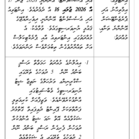
އިންޓަވިއު،
އަދި އެސެސްމެންޓް، އޮންނާނީ 2026 ޖޫން 17
އިމްތިޙާނު އަދި
އާ 2026 ޖުލައި 16
އާ ދެމެދުއެވެ. އިންޓަވިއު
ޕްރެޒެންޓޭޝަން
އަދި އެސެސްމެންޓް އޮންނާނީ ދިވެހިރާއްޖޭގެ
އޮންނާނެ ތަނާއި،
ޤައުމީ ޔުނިވަރސިޓީގައެވެ. ވުމާއެކު، އެ
މުއްދަތު:
މުއްދަތުގައި އިންޓަރވިއު އާއި ޕްރެކްޓިކަލްސް
އަށް ތައްޔާރުވެގެން ތިބުމަށްވެސް ދަންނަވަމެވެ.
އިއުލާނުގެ މުއްދަތު ހަމަވާތާ ރަސްމީ
ބަންދު ނޫން 5 ދުވަހުގެ ތެރޭގައި
ސްކްރީނިންގ މަރުހަލާގެ ނަތީޖާ ޝީޓު
ޔުނިވަރސިޓީގެ ވެބްސައިޓުގައި
އާންމުކުރެވޭނެއެވެ. ވަޒީފާއަށް ކުރިމަތިލީ
ފަރާތްތަކަށް ޕޮއިންޓު ދެވިފައިވާ ގޮތާމެދު
ޝަކުވާއެއް އޮތް ނަމަ ޝީޓު އާންމުކުރާ
ދުވަހުން ފެށިގެން ރަސްމީ ބަންދު ނޫން
2 ދުވަހުގެ ތެރޭގައި އެ ޝަކުވާއެއް