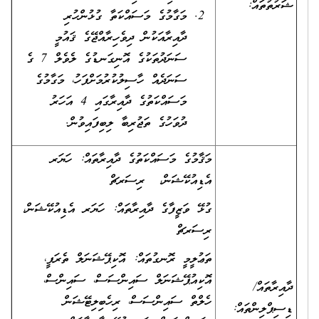
ޝަރުތުތައް:
މަގާމުގެ މަސައްކަތާ ގުޅުންހުރި
ދާއިރާއަކުން ދިވެހިރާއްޖޭގެ ޤައުމީ
ސަނަދުތަކުގެ އޮނިގަނޑުގެ ލެވެލް 7 ގެ
ސަނަދެއް ހާސިލުކުރުމަށްފަހު، މަގާމުގެ
މަސައްކަތުގެ ދާއިރާގައި 4 އަހަރު
ދުވަހުގެ ތަޖުރިބާ ލިބިފައިވުން.
މަޤާމުގެ މަސައްކަތުގެ ދާއިރާތައް: ހަޔަރ
އެޑިއުކޭޝަން، ރިސަރޗް
ގުޅޭ ވަޒީފާގެ ދާއިރާތައް: ހަޔަރ އެޑިއުކޭޝަން،
ރިސަރޗް
ތަޢުލީމީ ރޮނގުތައް: އޮކިޕޭޝަނަލް ތެރަޕީ،
އޮކިއުޕޭޝަނަލް ސައިންސަސް، ސައިންސް،
ދާއިރާތައް/
ހެލްތް ސައިންސަސް، ރިހެބިލިޓޭޝަން
ޑިސިޕްލިންތައް: