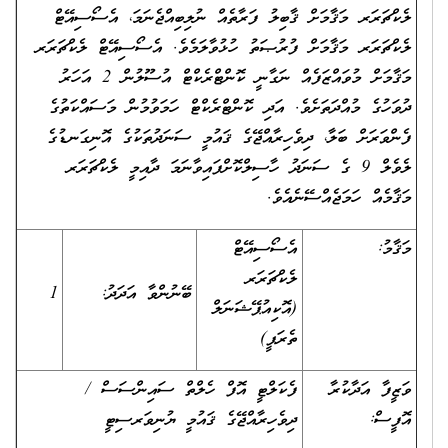
ލެކްޗަރަރ މަޤާމަށް ޤާބިލު ފަރާތެއް ނުލިބިއްޖެނަމަ، އެސޯސިއޭޓް
ލެކްޗަރަރ މަޤާމަށް ފުރުޞަތު ހުޅުވާލަމެވެ. އެސޯސިއޭޓް ލެކްޗަރަރ
މަޤާމަށް މުވައްޒަފެއް ނަގާނީ ކޮންޓްރެކްޓް އުސޫލުން 2 އަހަރު
ދުވަހުގެ މުއްދަތަށެވެ. އަދި ކޮންޓްރެކްޓް ހަމަވުމުން މަސައްކަތުގެ
ފެންވަރަށް ބަލާ، ދިވެހިރާއްޖޭގެ ޤައުމީ ސަނަދުތަކުގެ އޮނިގަނޑުގެ
ލެވެލް 9 ގެ ސަނަދު ހާސިލްކޮށްފައިވާނަމަ ދާއިމީ ލެކްޗަރަރ
މަޤާމެއް ހަމަޖެއްސޭނެއެވެ.
މަޤާމު:
އެސޯސިއޭޓް
ލެކްޗަރަރ
ބޭނުންވާ އަދަދު:
1
(އޮކިއުޕޭޝަނަލް
ތެރަޕީ)
ވަޒީފާ އަދާކުރާ
ފެކަލްޓީ އޮފް ހެލްތް ސައިންސަސް /
އޮފީސް:
ދިވެހިރާއްޖޭގެ ޤައުމީ ޔުނިވަރސިޓީ