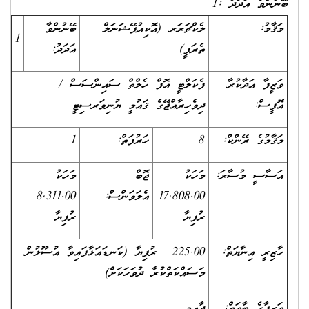
ބޭނުންވާ އަދަދު :1
މަޤާމު:
ލެކްޗަރަރ (އޮކިއުޕޭޝަނަލް
ބޭނުންވާ
1
ތެރަޕީ)
އަދަދު:
ވަޒީފާ އަދާކުރާ
ފެކަލްޓީ އޮފް ހެލްތް ސައިންސަސް /
އޮފީސް:
ދިވެހިރާއްޖޭގެ ޤައުމީ ޔުނިވަރސިޓީ
މަޤާމުގެ ރޭންކް:
8
ހަރުފަތް:
1
އަސާސީ މުސާރަ:
މަހަކު
ޖޮބް
މަހަކު
17,808.00
އެލަވަންސް:
8,311.00
ރުފިޔާ
ރުފިޔާ
ހާޒިރީ އިނާޔަތް:
225.00 ރުފިޔާ (ކަނޑައަޅާފައިވާ އުސޫލުން
މަސައްކަތްކުރާ ދުވަހަކަށް)
ވަޒީފާގެ ބާވަތް:
ދާއިމީ