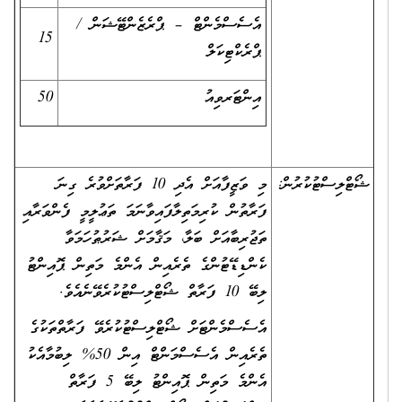
އެސެސްމެންޓް – ޕްރެޒެންޓޭޝަން /
15
ޕްރެކްޓިކަލް
އިންޓަރވިއު
50
ޝޯޓްލިސްޓުކުރުން:
މި ވަޒީފާއަށް އެދި 10 ފަރާތަށްވުރެ ގިނަ
ފަރާތުން ކުރިމަތިލާފައިވާނަމަ ތަޢުލީމީ ފެންވަރާއި
ތަޖުރިބާއަށް ބަލާ، މަޤާމަށް ޝަރުޠުހަމަވާ
ކެންޑިޑޭޓުންގެ ތެރެއިން އެންމެ މަތިން ޕޮއިންޓު
ލިބޭ 10 ފަރާތް ޝޯޓްލިސްޓުކުރެވޭނެއެވެ.
އެސެސްމެންޓަށް ޝޯޓްލިސްޓުކުރެވޭ ފަރާތްތަކުގެ
ތެރެއިން އެސެސްމަންޓް އިން 50% ލިބުމާއެކު
އެންމެ މަތިން ޕޮއިންޓު ލިބޭ 5 ފަރާތް