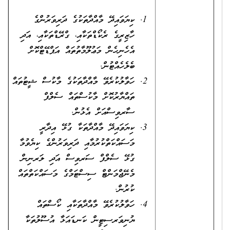
ކިޔަވައިދޭ މާއްދާތަކުގެ ދަރިވަރުންގެ
ހާޒިރީގެ ރެކޯޑްތަކާއި، ގްރޭޑްތަކާއި، އަދި
އެހެނިހެން މަޢުލޫމާތުތައް އަޕްޑޭޓްކޮށް
ބެލެހެއްޓުން.
ހަވާލުކުރެވޭ މާއްދާތަކުގެ މާކުސް ޝީޓުތައް
ތައްޔާރުކޮށް މާކުސްތައް ސެލްފް
ސާރވިސްއަށް އެޅުން.
ކިޔަވައިދޭ މާއްދާތަކާ ގުޅޭ އިދާރީ
މަސައްކަތްކުރުމާއި ދަރިވަރުންގެ ކިޔެވުމާ
ގުޅޭ ސެލްފް ސަރވިސް އަދި ލަރނިން
މެނޭޖްމަންޓް ސިސްޓަމްގެ މަސައްކަތްތައް
ކުރުން.
ހަވާލުކުރެވޭ މާއްދާތަކާއި ކޯސްތައް
ޔުނިވަރސިޓީން ކަނޑައަޅާ އުސޫލުތަކާ