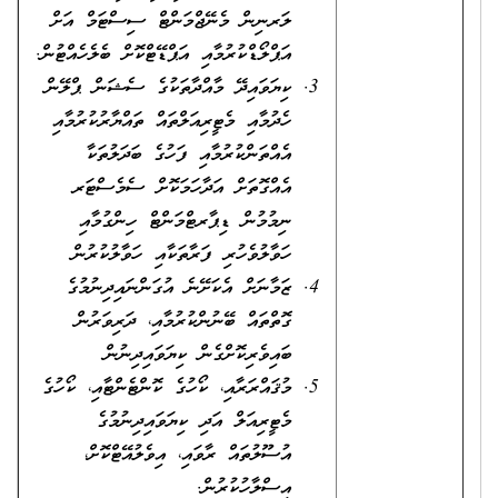
ލަރނިން މެނޭޖްމަންޓް ސިސްޓަމް އަށް
އަޕްލޯޑްކުރުމާއި އަޕްޑޭޓްކޮށް ބެލެހެއްޓުން.
ކިޔަވައިދޭ މާއްދާތަކުގެ ސެޝަން ޕްލޭން
ހެދުމާއި މެޓީރިއަލްތައް ތައްޔާރުކުރުމާއި
އެއްތަންކުރުމާއި ފަހުގެ ބަދަލުތަކާ
އެއްގޮތަށް އަދާހަމަކޮށް ސެމެސްޓަރ
ނިމުމުން ޑިޕާރޓްމަންޓް ހިންގުމާއި
ހަވާލުވެހުރި ފަރާތަކާއި ހަވާލުކުރުން
ޒަމާނަށް އެކަށޭނެ އުގަންނައިދިނުމުގެ
ގޮތްތައް ބޭނުންކުރުމާއި، ދަރިވަރުން
ބައިވެރިކޮށްގެން ކިޔަވައިދިނުން
މުޤައްރަރާއި، ކޯހުގެ ​​ކޮންޓެންޓާއި، ކޯހުގެ
މެޓީރިއަލް އަދި ކިޔަވައިދިނުމުގެ
އުސޫލުތައް ރާވައި، އިވެލުއޭޓްކޮށް،
އިސްލާހުކުރުން.