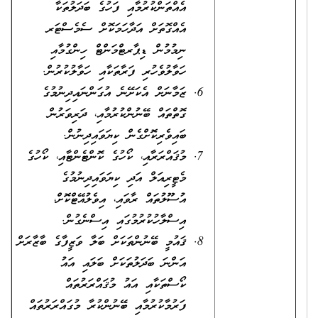
އެއްތަންކުރުމާއި ފަހުގެ ބަދަލުތަކާ
އެއްގޮތަށް އަދާހަމަކޮށް ސެމެސްޓަރ
ނިމުމުން ޑިޕާރޓްމަންޓް ހިންގުމާއި
ހަވާލުވެހުރި ފަރާތަކާއި ހަވާލުކުރުން.
ޒަމާނަށް އެކަށޭނެ އުގަންނައިދިނުމުގެ
ގޮތްތައް ބޭނުންކުރުމާއި، ދަރިވަރުން
ބައިވެރިކޮށްގެން ކިޔަވައިދިނުން.
މުޤައްރަރާއި، ކޯހުގެ ކޮންޓެންޓާއި، ކޯހުގެ
މެޓީރިއަލް އަދި ކިޔަވައިދިނުމުގެ
އުސޫލުތައް ރާވައި، އިވެލުއޭޓްކޮށް،
އިސްލާހުކުރުމުގައި އިސްނެގުން.
ޤައުމީ ބޭނުންތަކަށް ބަލާ ވަޒީފާގެ ބާޒާރަށް
އަންނަ ބަދަލުތަކަށް ބަލައި އައު
ކޯސްތަކާއި އައު މުޤައްރަރުތައް
ފަރުމާކުރުމާއި ބޭނުންކުރާ މުގައްރަރުތައް