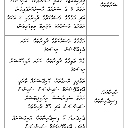
ދިވެހިރާއްޖޭގެ ޤައުމީ ސަނަދުތަކުގެ އޮނިގަނޑުގެ
ޝަރުތުތައް:
ލެވެލް 9 ގެ ސަނަދެއް ހާސިލުކޮށްފައިވުން.
އަދި މަގާމުގެ މަސައްކަތުގެ ދާއިރާގައި 2 އަހަރު
ދުވަހުގެ މަސައްކަތު ތަޖުރިބާ ލިބިފައިވުން.
މަޤާމުގެ މަސައްކަތުގެ ދާއިރާތައް: ހަޔަރ
އެޑިއުކޭޝަން، ރިސަރޗް
ގުޅޭ ވަޒީފާގެ ދާއިރާތައް: ހަޔަރ އެޑިއުކޭޝަން،
ރިސަރޗް
ތަޢުލީމީ ރޮނގުތައް: އޮކިޕޭޝަނަލް ތެރަޕީ،
އޮކިއުޕޭޝަނަލް ސައިންސަސް، ސައިންސް،
ދާއިރާތައް/
ހެލްތް ސައިންސަސް، ރިހެބިލިޓޭޝަން
ޑިސިޕްލިންތައް:
ސައިންސަސް، އަދި ގުޅޭ ދާއިރާތައް
ޕްރިފަރޑް/ ކޯ ޑިސިޕްލިންތައް: އޮކިޕޭޝަނަލް
ތެރަޕީ، އޮކިއުޕޭޝަނަލް ސައިންސަސް،