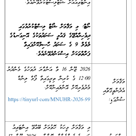
އިންޓަވިއުއަށް ޝޯޓްލިސްޓުކުރެވޭނެއެވެ.
ނޯޓް: މި މަޤާމަށް ޝޯޓް ލިސްޓްކުރުމުގައި
ދިވެހިރާއްޖޭގެ ޤައުމީ ސަނަދުތަކުގެ އޮނިގަނޑުގެ
ލެވެލް 9 ގެ ސަނަދު ހާސިލްކޮށްފައިވާ
ފަރާތްތަކަށް އިސްކަންދެވޭނެއެވެ.
2026 ޖޫން 16 ވާ އަންގާރަ ދުވަހުގެ މެންދުރު
12:00 ގެ ކުރިން ތިރީގައިވާ ފޯމް ލިންކް
މަޤާމަށް
މެދުވެރިކޮށް އޮންލައިންކޮށް.
އެދެންވީގޮތާއި
ސުންގަޑި:
https://tinyurl.com/MNUHR-2026-99
މި މަޤާމަށް މީހަކު ހޮވުމަށް ބޭއްވޭ އިންޓަވިއު