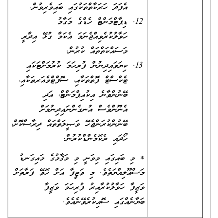
އެފަދަ ހަރަކާތްތަކުގައި ބައިވެރިވުން.
ޑިޕާޓްމަންޓް ހެޑްގެ މަގާމު
ހަވާލުކުރެވިއްޖެނަމަ އެކަމާ ގުޅޭ އިދާރީ
މަސައްކަތްތައް ކުރުން.
ކިޔަވައިދިނުން ފުރިހަމަ ކުރުމަށްޓަކައި
ޓެކްސްޓް ފޮތްތަކާއި، ސޮފްޓްވެއަރތަކާއި،
ބޭނުންވާނެ އިކުއިޕްމަންޓް، އަދި
އެނޫންވެސް އުނގެންނައިދިނުމަށް
ބޭނުންކުރަންޖެހޭ ވަޞީލަތްތައް ދިރާސާކޮށް،
ހޯދައި ރެކޮމެންޑްކުރުން.
* މި ބައިގައި މިވަނީ މި މަޤާމުގެ މައިގަނޑު
މަސްޢޫލިއްޔަތެވެ. މި ވަޒީފާ އަށް ހޮވޭ ފަރާތަށް
ވަޒީފާ ހަވާލުކުރާއިރު ފުރިހަމަ ވަޒީފާ
ބަޔާނެއްގައި ސޮއިކުރެވޭނެއެވެ.