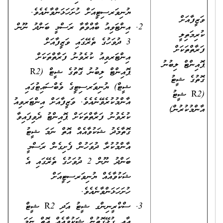
ޔުނިވަރސިޓީއަށް ހުށަހަޅަންވާނެއެވެ.
ވަޒީފާއަށް
އިންޓަވިއު ބާއްވާތާ ރަސްމީ ބަންދު ނޫން
ކުރިމަތިލީ
3 ދުވަހުގެ ތެރޭގައި ވަޒީފާއަށް
ފަރާތްތަކަށް
އިންޓަރވިއު ކުރެވުނު ފަރާތްތަކަށް
ޕޮއިންޓް ލިބުނު
ޕޮއިންޓް ލިބުނު ގޮތުގެ ޝީޓް (R2
ގޮތުގެ ޝީޓު
ޝީޓް) ޔުނިވަރސިޓީގެ ވެބްސައިޓުގައި
(R2 ޝީޓު
އާންމުކުރެވޭނެއެވެ. ވަޒީފާއަށް އިންޓަރވިއު
އާންމުކުރުން)
ކުރެވުނު ފަރާތްތަކަށް ޕޮއިންޓު ދެވިފައިވާ
ގޮތާމެދު ޝަކުވާއެއް އޮތް ނަމަ ޝީޓު
އާންމުކުރާ ދުވަހުން ފެށިގެން ރަސްމީ
ބަންދު ނޫން 2 ދުވަހުގެ ތެރޭގައި އެ
ޝަކުވާއެއް ޔުނިވަރސިޓީއަށް
ހުށަހަޅަންވާނެއެވެ.
ސްކްރީނިންގ ޝީޓު އަދި R2 ޝީޓް
އާއި ގުޅޭގޮތުން ޝަކުވާއެއް އޮތް ނަމަ