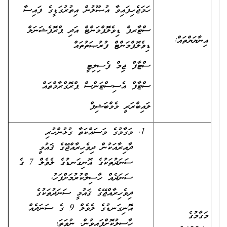
ހަމަޖެހިފައިވާ އުޞޫލުން އިތުރުގަޑީގެ ފައިސާ
ސްޓާރފް ޑިވެލޮޕްމަންޓް އަދި ޕްރޮފެޝަނަލް
އިނާޔަޔްތައް:
ޑިވެލޮޕްމަންޓް ފުރުޞަތުތައް
ސްޓާފް ޖިމް ފެސިލިޓީ
ސްޓާފް އެސިސްޓަންސް ޕްރޮގްރާމްތައް
ލައިބްރަރީ މެމްބަޝިޕް
މަގާމުގެ މަސައްކަތާ ގުޅުންހުރި
ދާއިރާއަކުން ދިވެހިރާއްޖޭގެ ޤައުމީ
ސަނަދުތަކުގެ އޮނިގަނޑުގެ ލެވެލް 7 ގެ
ސަނަދެއް ހާސިލްކުރުމަށްފަހު،
ދިވެހިރާއްޖޭގެ ޤައުމީ ސަނަދުތަކުގެ
އޮނިގަނޑުގެ ލެވެލް 9 ގެ ސަނަދެއް
މަގާމުގެ
ހާސިލުކޮށްފައިވުން. ނުވަތަ؛