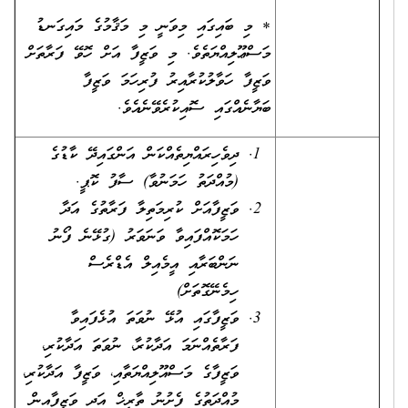
* މި ބައިގައި މިވަނީ މި މަޤާމުގެ މައިގަނޑު
މަސްޢޫލިއްޔަތެވެ. މި ވަޒީފާ އަށް ހޮވޭ ފަރާތަށް
ވަޒީފާ ހަވާލުކުރާއިރު ފުރިހަމަ ވަޒީފާ
ބަޔާނެއްގައި ސޮއިކުރެވޭނެއެވެ.
ދިވެހިރައްޔިތެއްކަން އަންގައިދޭ ކާޑުގެ
(މުއްދަތު ހަމަނުވާ) ސާފު ކޮޕީ.
ވަޒީފާއަށް ކުރިމަތިލާ ފަރާތުގެ އަދާ
ހަމަކޮއްފައިވާ ވަނަވަރު (ގުޅޭނެ ފޯނު
ނަންބަރާއި އީމެއިލް އެޑްރެސް
ހިމެނޭގޮތަށް)
ވަޒީފާގައި އުޅޭ ނުވަތަ އުޅެފައިވާ
ފަރާތެއްނަމަ އަދާކުރާ، ނުވަތަ އަދާކުރި،
ވަޒީފާގެ މަސްއޫލިއްޔަތާއި، ވަޒީފާ އަދާކުރި،
މުއްދަތުގެ ފެށުނު ތާރީޚް އަދި ވަޒީފާއިން