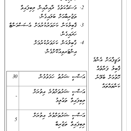
މަސައްކަތުގެ ދާއިރާއިން ލިބިފައިވާ
ތަޖުރިބާއަށް ބަލައިގެން.
ޤާބިލުކަން ކަށަވަރުކުރުމަށް އެސަސްމަންޓް
ހަދައިގެން.
ގާބިލުކަން ކަށަވަރުކުރުމަށް
އިންޓަރވިއުކޮށްގެން.
ވަޒީފާއަށް އެންމެ
ޤާބިލު ފަރާތެއް
އަސާސީ ޝަރުޠު ހަމަވުމުން
30
ހޮވުމަށް ބެލޭނެ
ކަންތައްތައް
އަސާސީ ޝަރުޠަށްވުރެ އިތުރަށް
-
ލިބިފައިވާ ތަޢުލީމު
އަސާސީ ޝަރުޠަށްވުރެ އިތުރަށް
5
ލިބިފައިވާ ތަޖުރިބާ