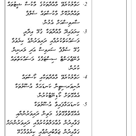
ހަވާލުކުރެވޭ މާއްދާތަކުގެ މާކުސް ޝީޓުތައް
ތައްޔާރުކޮށް މާކުސްތައް ސެލްފް
ސާރވިސްއަށް އެޅުން.
ކިޔަވައިދޭ މާއްދާތަކާ ގުޅޭ އިދާރީ
މަސައްކަތްކުރުމާއި ދަރިވަރުންގެ ކިޔެވުމާ
ގުޅޭ ސެލްފް ސަރވިސް އަދި ލަރނިން
މެނޭޖްމަންޓް ސިސްޓަމްގެ މަސައްކަތްތައް
ކުރުން.
ހަވާލުކުރެވޭ މާއްދާތަކާއި ކޯސްތައް
ޔުނިވަރސިޓީން ކަނޑައަޅާ އުސޫލުތަކާ
އެއްގޮތަށް ކޯޑިނޭޓްކުރުން.
ކަނޑައަޅާފައިވާ އުސޫލުތަކާ
އެއްގޮތްވާގޮތުގެ މަތިން ދަރިވަރުންނާއި
ޤަވާއިދުން މުޢާމަލާތުކުރުމާއި ދަރިވަރުންނަށް
ގަވާއިދުން ޖަވާބުދިނުމާއި ކިޔެވުމާގުޅޭ