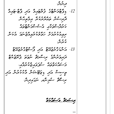
ދިނުން.
ޑިޕާޓްމަންޓްގެ ފުލްޓައިމް އަދި ޕާޓް-ޓައިމް
ދާރިސުން ތައްޔާރުކުރާ އިމްތިޙާން
ކަރުދާސްތަކާއި އެސެސްމަންޓްތައް
ރިވިއުކުރުމަށް ހަވާލުކުރެވިއްޖެނަމަ އެކަން
ކުރުން.
އަންޑަގްރެޖުއޭޓް އަދި ޕޯސްޓްގްރެޖުއޭޓް
ދަރިވަރުންގެ ރިސާރޗް ނުވަތަ ޕްރޮޖެކްޓް
މަސައްކަތްތައް ސުޕަވައިޒްކުރުމާއި،
ތީސިސް އަދި ޑިޒަޓޭޝަން މާކުކުރުން އަދި
ރިސާޗް ސެމިނާރ ނަގައިދިން.
ރިސަރޗް މަސައްކަތް