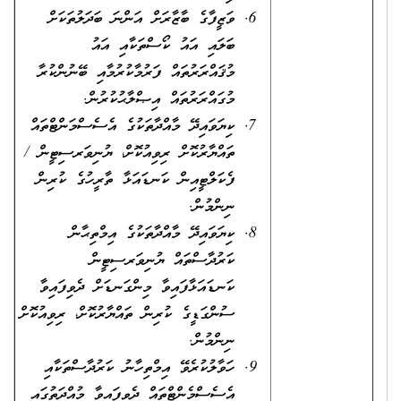
ވަޒީފާގެ ބާޒާރަށް އަންނަ ބަދަލުތަކަށް
ބަލައި އައު ކޯސްތަކާއި އައު
މުޤައްރަރުތައް ފަރުމާކުރުމާއި ބޭނުންކުރާ
މުގައްރަރުތައް އިޞްލާޙުކުރުން.
ކިޔަވައިދޭ މާއްދާތަކުގެ އެސެސްމަންޓްތައް
ތައްޔާރުކޮށް ރިވިއުކޮށް، ޔުނިވަރސިޓީން /
ފެކަލްޓީއިން ކަނޑައަޅާ ތާރީހުގެ ކުރިން
ނިންމުން.
ކިޔަވައިދޭ މާއްދާތަކުގެ އިމްތިޙާން
ކަރުދާސްތައް ޔުނިވަރސިޓީން
ކަނޑައަޅާފައިވާ މިންގަނޑަށް ދެވިފައިވާ
ސުންގަޑީގެ ކުރިން ތައްޔާރުކޮށް، ރިވިއުކޮށް
ނިންމުން.
ހަވާލުކުރެވޭ އިމްތިހާނު ކަރުދާސްތަކާއި
އެސެސްމެންޓްތައް ދެވިފައިވާ މުއްދަތުގައި