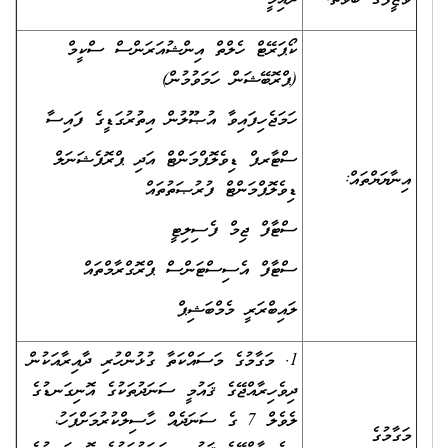
ކޯޕަރޭޓް ހެލްތް އިންޝުއަރަންސް ސްކީމް
(ޕްރޮބޭޝަން ހަމަވުމުން)
ހަމަޖެހިފައިވާ އުޞޫލުން އިތުރުގަޑީގެ ފައިސާ
ސްޓާރފް ޑިވެލޮޕްމަންޓް އަދި ޕްރޮފެޝަނަލް
އިނާޔަޔްތައް:
ޑިވެލޮޕްމަންޓް ފުރުޞަތުތައް
ސްޓާފް ޖިމް ފެސިލިޓީ
ސްޓާފް އެސިސްޓަންސް ޕްރޮގްރާމްތައް
ލައިބްރަރީ މެމްބަޝިޕް
1. މަގާމުގެ މަސައްކަތާ ގުޅުންހުރި ދާއިރާއަކުން
ދިވެހިރާއްޖޭގެ ޤައުމީ ސަނަދުތަކުގެ އޮނިގަނޑުގެ
ލެވެލް 7 ގެ ސަނަދެއް ހާސިލްކުރުމަށްފަހު،
މަގާމުގެ