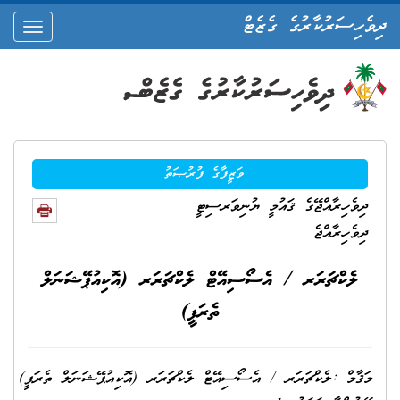
ދިވެހިސަރުކާރުގެ ގެޒެޓް
oggle
ation
ވަޒީފާގެ ފުރުޞަތު
ދިވެހިރާއްޖޭގެ ޤައުމީ ޔުނިވަރސިޓީ
ދިވެހިރާއްޖެ
ލެކްޗަރަރ / އެސޯސިއޭޓް ލެކްޗަރަރ (އޮކިއުޕޭޝަނަލް
ތެރަޕީ)
މަޤާމް :ލެކްޗަރަރ / އެސޯސިއޭޓް ލެކްޗަރަރ (އޮކިއުޕޭޝަނަލް ތެރަޕީ)