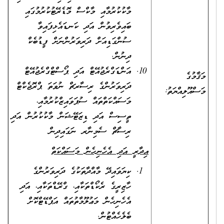
މާކުކުރުމާއި މާކްސް މޮޑެރޭޓުކުރުމުގައި
ބައިވެރިވުން އަދި ކަނޑައެޅިފައިވާ
ސުންގަޑިއަށް ދަރިވަރުންނަށް ފީޑުބެކް
ދިނުން.
އަންޑަގްރެޖުއޭޓް އަދި ޕޯސްޓްގްރެޖުއޭޓް
މަޤާމުގެ
ދަރިވަރުންގެ ރިސާރޗް ނުވަތަ ޕްރޮޖެކްޓް
މަސްއޫލިއްޔަތު:
މަސައްކަތްތައް ސުޕަވައިޒްކުރުމާއި،
ތީސިސް އަދި ޑިޒަޓޭޝަން މާކުކުރުން އަދި
ރިސާޗް ސެމިނާރ ނަގައިދިން
އިދާރީ އަދި އެހެނިހެން މަސައްކަތް
ކިޔަވައިދޭ މާއްދާތަކުގެ ދަރިވަރުންގެ
ހާޒިރީގެ ރެކޯޑްތަކާއި، ގްރޭޑްތަކާއި، އަދި
އެހެނިހެން މަޢުލޫމާތުތައް އަޕްޑޭޓްކޮށް
ބެލެހެއްޓުން.