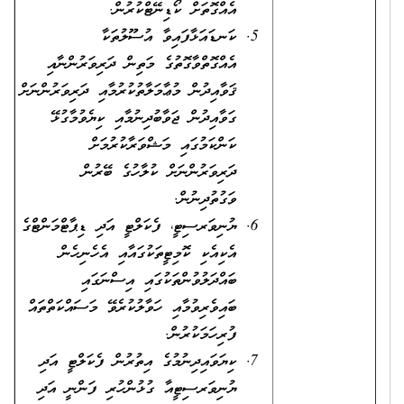
އެއްގޮތަށް ކޯޑިނޭޓްކުރުން.
ކަނޑައަޅާފައިވާ އުސޫލުތަކާ
އެއްގޮތްވާގޮތުގެ މަތިން ދަރިވަރުންނާއި
ޤަވާއިދުން މުޢާމަލާތުކުރުމާއި ދަރިވަރުންނަށް
ގަވާއިދުން ޖަވާބުދިނުމާއި ކިޔެވުމާގުޅޭ
ކަންކަމުގައި މަޝްވަރާކުރުމަށް
ދަރިވަރުންނަށް ކުލާހުގެ ބޭރުން
ވަގުތުދިނުން.
ޔުނިވަރސިޓީ، ފެކަލްޓީ އަދި ޑިޕާޓްމަންޓްގެ
އެކިއެކި ކޮމިޓީތަކުގައާއި އެހެނިހެން
ބައްދަލުވުންތަކުގައި އިސްނަގައި
ބައިވެރިވުމާއި ހަވާލުކުރެވޭ މަސައްކަތްތައް
ފުރިހަމަކުރުން.
ކިޔަވައިދިނުމުގެ އިތުރުން ފެކަލްޓީ އަދި
ޔުނިވަރސިޓީއާ ގުޅުންހުރި ފަންނީ އަދި