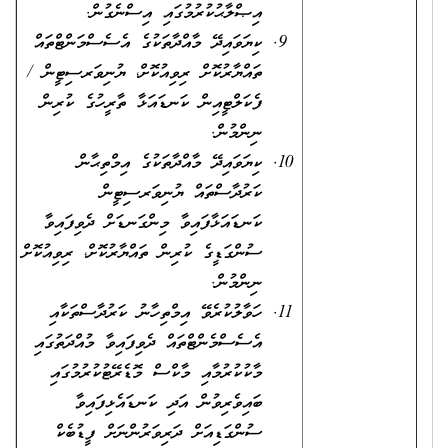
އިޞްލާޙުކުރުމުގައި އިސްނެގުން.
ކިޔަވައިދޭ މާއްދާތަކުގެ އެސެސްމަންޓްތައް
ތައްޔާރުކޮށް ރިވިއުކޮށް، ޔުނިވަރސިޓީން /
ފެކަލްޓީއިން ކަނޑައަޅާ ތާރީހުގެ ކުރިން
ނިންމުން.
ކިޔަވައިދޭ މާއްދާތަކުގެ އިމްތިޙާން
ކަރުދާސްތައް ޔުނިވަރސިޓީން
ކަނޑައަޅާފައިވާ މިންގަނޑަށް ދެވިފައިވާ
ސުންގަޑީގެ ކުރިން ތައްޔާރުކޮށް، ރިވިއުކޮށް
ނިންމުން.
ހަވާލުކުރެވޭ އިމްތިހާނު ކަރުދާސްތަކާއި
އެސެސްމެންޓްތައް ދެވިފައިވާ މުއްދަތުގައި
މާކުކުރުމާއި މާކްސް މޮޑެރޭޓުކުރުމުގައި
ބައިވެރިވުން އަދި ކަނޑައެޅިފައިވާ
ސުންގަޑިއަށް ދަރިވަރުންނަށް ފީޑުބެކް