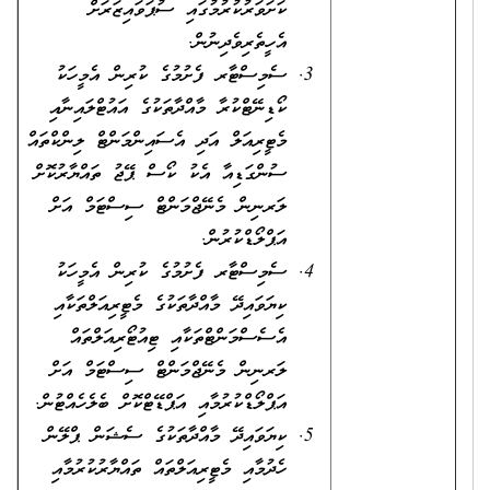
ކަށަވަރުކުރުމުގައި ސުޕަވައިޒަރަށް
އެހީތެރިވެދިނުން.
ސެމިސްޓާރ ފެށުމުގެ ކުރިން އެމީހަކު
ކޯޑިނޭޓްކުރާ މާއްދާތަކުގެ އައުޓްލައިނާއި
މެޓީރިއަލް އަދި އެސައިންމަންޓް ލިންކްތައް
ސުންގަޑިއާ އެކު ކޯސް ޕޭޖު ތައްޔާރުކޮށް
ލަރނިން މެނޭޖްމަންޓް ސިސްޓަމް އަށް
އަޕްލޯޑްކުރުން.
ސެމިސްޓާރ ފެށުމުގެ ކުރިން އެމީހަކު
ކިޔަވައިދޭ މާއްދާތަކުގެ މެޓީރިއަލްތަކާއި
އެސެސްމަންޓްތަކާއި ޓިއުޓޯރިއަލްތައް
ލަރނިން މެނޭޖްމަންޓް ސިސްޓަމް އަށް
އަޕްލޯޑްކުރުމާއި އަޕްޑޭޓްކޮށް ބެލެހެއްޓުން.
ކިޔަވައިދޭ މާއްދާތަކުގެ ސެޝަން ޕްލޭން
ހެދުމާއި މެޓީރިއަލްތައް ތައްޔާރުކުރުމާއި