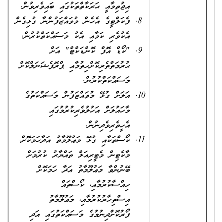
އިޖުތިމާއީ ޙަރަކާތްތަކުގައި ބައިވެރިވުން.
ފެކަލްޓީގެ އެހެން މުވައްޒަފުންނާ ގުޅިގެން
އެކުވެރި ކަމާއި އެކު މަސައްކަތްކުރުން.
"ކޯޑް އޮފް ކޮންޑަކްޓް" އަށް
ޙުރުމަތްތެރިކޮށްހިތުމާއި ޕްރޮފެޝަނަލްކޮށް
މަސައްކަތްކުރުން.
އަލަށް ގުޅޭ މުވައްޒަފުން މަސައްކަތުގެ
މާހައުލަށް އަހުލުވެރިކުރުމުގައި
އެހީތެރިވެދިނުން.
ކޯސްތަކާއި ގުޅޭ މަޢުލޫމާތު އަދާހަމަކޮށް،
މާކެޓިން މެޓީރިއަލް ތައްޔާރު ކުރުމަށް
ބޭނުންވާ މަޢުލޫމާތު އަދާ ހަމަކޮށް
ހިއްސާކުރުމާއި، ކޯސްތައް
އިސްތިހާރުކުރުމާއި، މަޢުލޫމާތު
ފޯރުކޮށްދިނުމުގެ މަސައްކަތުގައި އަދި