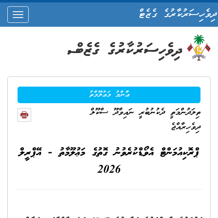
ދިވެހިސަރުކާރުގެ ގެޒެޓް
oggle
ation
ޢާންމު މަޢުލޫމާތު
ތިލަދުންމަތީ ދެކުނުބުރީ ނައިވާދޫ ސްކޫލް
ދިވެހިރާއްޖެ
ޕްރޮކިއުމަންޓް އެވޯޑްކުރެވުނު ގޮތުގެ މަޢުލޫމާތު - އޭޕްރީލް
2026