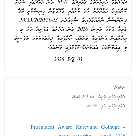
ދައުލަތުގެ މާލިއްޔަތުގެ ޤަވާއިދުގެ 10.47 ވަނަ މާއްދާގައި ބަޔާން
ކޮށްފައިވާ މަޢުލޫމާތު ހާމަ ކުރުމާއި ގުޅޭގޮތުން މިނިސްޓްރީ އޮފް
ފިނޭންސުން ނެރުއްވާފައިވާ ސާކިއުލަރ 13-P/CIR/2020/50
ގައިވާ ގޮތުގެ މަތިން، 2026 ވަނަ އަހަރުގެ އޭޕްރީލް މަހު މި
އިދާރާއިން ގަނެފައިވާ މުދަލާއި، ހޯދާފައިވާ ޚިދުމަތްތަކުގެ ތަފުސީލު
މި އިޢުލާނާއެކު އެއްކަރުދާސްކޮށްފައި ވާނެއެވެ.
03 ޖޫން 2026
ނަންބަރު:
ޕަބްލިޝްކުރި ތާރީޚު: 03 ޖޫން 2026
ޕަބްލިޝްކުރި ގަޑި: 22:59
Procument Award Kurevunu Gothuge
-