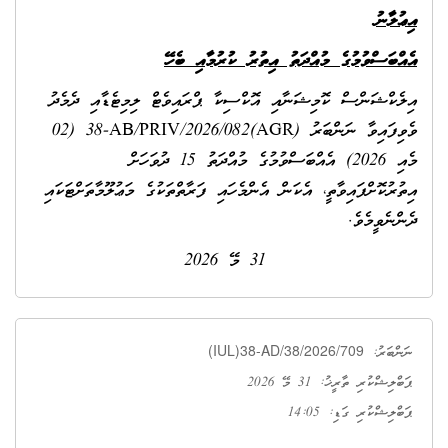
އިޢުލާނު
އެއްބަސްވުމުގެ މުއްދަތު އިތުރު ކުރުމާއި ބެހޭ
އިލެކްޝަންސް ކޮމިޝަނާއި އޮކްސިކާ ޕްރައިވެޓް ލިމިޓެޑާއި ދެމެދު
ވެވިފައިވާ ނަންބަރު
(AGR)38-AB/PRIV/2026/082
(02
މެއި 2026) އެއްބަސްވުމުގެ މުއްދަތު 15 ދުވަހަށް
އިތުރުކޮށްފައިވާތީ، އެކަން އެންމެހައި ފަރާތްތަކުގެ މަޢުލޫމާތަށްޓަކައި
ދެންނެވީމެވެ.
31 މޭ 2026
(IUL)38-AD/38/2026/709
ނަންބަރު:
ޕަބްލިޝްކުރި ތާރީޚު: 31 މޭ 2026
ޕަބްލިޝްކުރި ގަޑި: 14:05