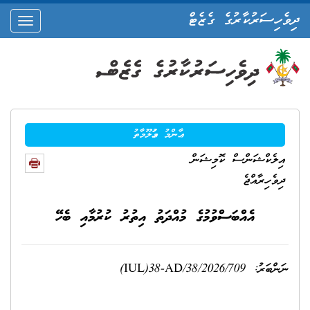
ދިވެހިސަރުކާރުގެ ގެޒެޓް
oggle
ation
ޢާންމު މަޢުލޫމާތު
އިލެކްޝަންސް ކޮމިޝަން
ދިވެހިރާއްޖެ
އެއްބަސްވުމުގެ މުއްދަތު އިތުރު ކުރުމާއި ބެހޭ
ނަންބަރު
:
(IUL)38-AD/38/2026/709