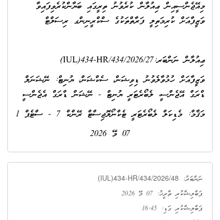
މިއޭޖެންސީއިން ޢިއުލާން ކުރެވުނު ތިރީގައި ބަޔާންކުރެވިފައިވާ
ވަޒީފާއަށް ކުރިމަތިލީ ފަރާތްތަކުގެ ސްކްރީނިންގ ރިސަލްޓް
ޢިއުލާން ނަންބަރ:27/IUL)434-HR/434/2026)
ވަޒީފާއަށް ހުޅުވާލެވުނު ޑިވިޝަން، ސެކްޝަން، ޔުނިޓް: ނޭޝަނަލް
ޑްރަގް އޭޖެންސީ،
ލެބޯރެޓަރީ ޔުނިޓް - ނޭޝަން ޑްރަގް އެޖެންސީ
މަޤާމް:
މެޑިކަލް ލެބޯރެޓަރީ ޓެކްނޯލޮޖިސްޓް ރޭންކް 7 - ސްޓެޕް 1
07 މޭ 2026
(IUL)434-HR/434/2026/48
ނަންބަރު:
ޕަބްލިޝްކުރި ތާރީޚު: 07 މޭ 2026
ޕަބްލިޝްކުރި ގަޑި: 16:45