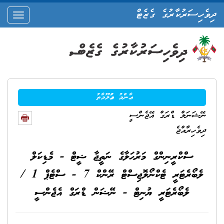
ދިވެހިސަރުކާރުގެ ގެޒެޓް
oggle
ation
ޢާންމު މަޢުލޫމާތު
ނޭޝަނަލް ޑްރަގް އޭޖެންސީ
ދިވެހިރާއްޖެ
ސްކްރީނިންގް މަރުޙަލާގެ ނަތީޖާ ޝީޓް - މެޑިކަލް
ލެބޯރެޓަރީ ޓެކްނޯލޮޖިސްޓް ރޭންކް 7 - ސްޓެޕް 1 /
ލެބޯރެޓަރީ ޔުނިޓް - ނޭޝަން ޑްރަގް އެޖެންސީ