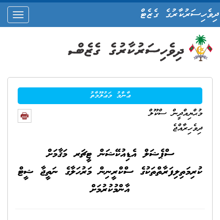
ދިވެހިސަރުކާރުގެ ގެޒެޓް
oggle
ation
ޢާންމު މަޢުލޫމާތު
މުޙްޔިއްދީން ސްކޫލް
ދިވެހިރާއްޖެ
ސްޕެޝަލް އެޑިއުކޭޝަން ޓީޗަރ މަޤާމަށް
ކުރިމަތިލިފަރާތްތަކުގެ ސްކްރީނިން މަރުހަލާގެ ނަތީޖާ ޝީޓް
އާންމުކުރުމަށް