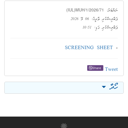
(IUL)MUH/1/2026/71
ނަންބަރު:
ޕަބްލިޝްކުރި ތާރީޚު: 06 މޭ 2026
ޕަބްލިޝްކުރި ގަޑި: 10:51
SCREENING SHEET
-
Tweet
Share
ހޯދާ