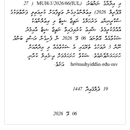
މި އިދާރާގެ ނަންބަރު: (IUL)MUH/1/2026/66 ( 27
އޭޕްރީލް 2026) އިޢުލާނާގުޅިގެން ވަޒީފާއަށް ކުރިމަތިލީ ފަރާތްތަކުގެ
ސްކްރީނިންގ މަރުހަލާގެ ނަތީޖާ ޝީޓް މި އިޢުލާނާއެކު
އާއްމުކުރީމެވެ. ޝާއިޢު ކުރެވިފައިވާ ނަތީޖާ ޝީޓް އާއިމެދު
ޝަކުވާއެއް އޮތްނަމަ 06 މޭ 2026 ން ފެށިގެން ރަސްމީ ބަންދު
ނޫން 3 ދުވަހުގެ ތެރޭގައި އެ ޝަކުވާއެއް މި އިދާރާއަށް
ހުށަހަޅަންވާނެއެވެ. ޝަކުވާ ހުށަހަޅެމަށް އީ-މެއިލް ކުރާނީ
hr@muhyiddin.edu.mv
އަށެވެ.
19 ޛުލްޤަޢިދާ 1447
06 މޭ 2026