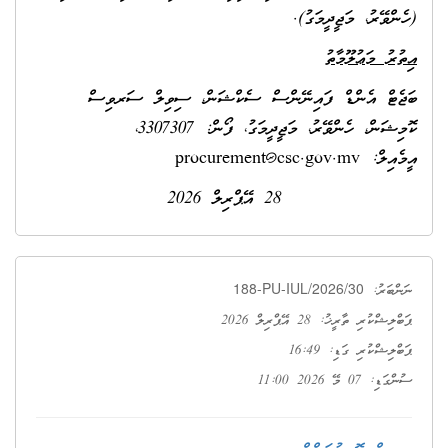
(ހެންވޭރު، މަޖީދީމަގު).
އިތުރު މަޢުލޫމާތު
ބަޖެޓް އެންޑް ފައިނޭންސް ސެކްޝަން، ސިވިލް ސަރވިސް
ކޮމިޝަން، ހެންވޭރު، މަޖީދީމަގު، ފޯން: 3307307،
އީމެއިލް:
procurement@csc.gov.mv
28 އޭޕްރިލް 2026
188-PU-IUL/2026/30
ނަންބަރު:
ޕަބްލިޝްކުރި ތާރީޚު: 28 އޭޕްރިލް 2026
ޕަބްލިޝްކުރި ގަޑި: 16:49
ސުންގަޑި: 07 މޭ 2026 11:00