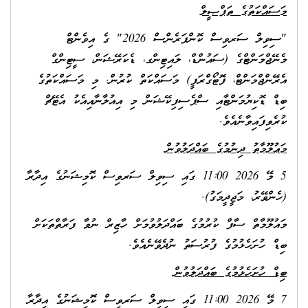
މަސައްކަތުގެ ތަފްޞީލް
"ސިވިލް ސަރވިސް ކޮންފަރެންސް 2026" ގެ އިވެންޓް
މެނޭޖްމަންޓްގެ (ސައުންޑް، ލައިޓިންގ، ޑެކަރޭޝަން، ސީޓިންގް
އެރޭންޖްމަންޓް، ފޮޓޯގްރަފީ) މަސައްކަތް ކުރުން. މި މަސައްކަތުގެ
ބިޑް ޑޮކިޔުމަންޓާއި ސްޕެސިފިކޭޝަން މި އިއުލާނާއިއެކު އެޓޭޗް
ކުރެވިފައިވާނެއެވެ.
މަޢުލޫމާތު ދިނުމުގެ ބައްދަލުވުން
5 މޭ 2026 11:00 ގައި ސިވިލް ސަރވިސް ކޮމިޝަނުގެ އިދާރާ
(ހެންވޭރު، މަޖީދީމަގު).
މައުލޫމާތް ސާފް ކުރުމުގެ ބައްދަލުވުމަށް ހާޒިރް ނުވާ ފަރާތްތަކަށް
ބިޑް ހުށަހެޅުމުގެ ފުރުސަތު ނުދެވޭނެއެވެ.
ބިޑް ހުށަހެޅުމުގެ ބައްދަލުވުން
7 މޭ 2026 11:00 ގައި ސިވިލް ސަރވިސް ކޮމިޝަނުގެ އިދާރާ