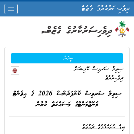
ދިވެހިސަރުކާރުގެ ގެޒެޓް
oggle
ation
ބީލަން
ސިވިލް ސަރވިސް ކޮމިޝަން
ދިވެހިރާއްޖެ
ސިވިލް ސަރވިސް ކޮންފަރެންސް 2026 ގެ އިވެންޓް
މެނޭޖްމަންޓްގެ މަސައްކަތް ކުރުން
ބިޑް ހުށަހެޅުމުގެ ދަޢުވަތު