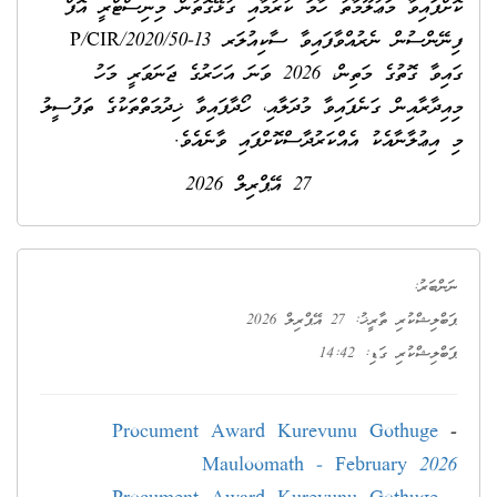
ކޮށްފައިވާ މަޢުލޫމާތު ހާމަ ކުރުމާއި ގުޅޭގޮތުން މިނިސްޓްރީ އޮފް
ފިނޭންސުން ނެރުއްވާފައިވާ ސާކިއުލަރ 13-P/CIR/2020/50
ގައިވާ ގޮތުގެ މަތިން، 2026 ވަނަ އަހަރުގެ ޖަނަވަރީ މަހު
މިއިދާރާއިން ގަނެފައިވާ މުދަލާއި، ހޯދާފައިވާ ޚިދުމަތްތަކުގެ ތަފުސީލު
މި އިޢުލާނާއެކު އެއްކަރުދާސްކޮށްފައި ވާނެއެވެ.
27 އޭޕްރިލް 2026
ނަންބަރު:
ޕަބްލިޝްކުރި ތާރީޚު: 27 އޭޕްރިލް 2026
ޕަބްލިޝްކުރި ގަޑި: 14:42
Procument Award Kurevunu Gothuge
-
Mauloomath - February 2026