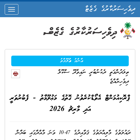
ދިވެހިސަރުކާރުގެ ގެޒެޓް
oggle
ation
ޢާންމު މަޢުލޫމާތު
ތިލަދުންމަތީ ދެކުނުބުރީ ނައިވާދޫ ސްކޫލް
ދިވެހިރާއްޖެ
ޕްރޮކިއުމަންޓް އެވޯޑްކުރެވުނު ގޮތުގެ މަޢުލޫމާތު - ފެބުރުވަރީ
އަދި މާރިޗު 2026
ދައުލަތުގެ މާލިއްޔަތުގެ ޤަވާއިދުގެ 10.47 ވަނަ މާއްދާގައި ބަޔާން