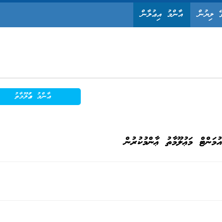
ޭ ލިޔުން
އާންމު އިޢުލާން
ޢާންމު މަޢުލޫމާތު
އުމަންޓް މަޢުލޫމާތު ޢާންމުކުރުން