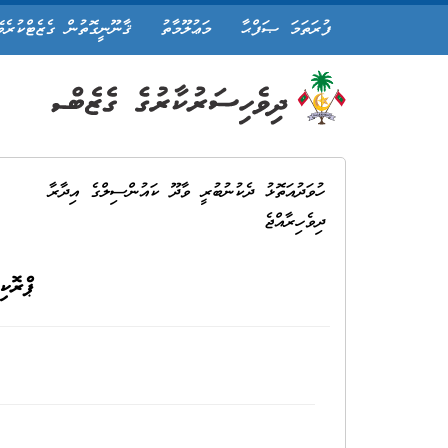
ފުރަތަމަ ޞަފްޙާ
މަޢުލޫމާތު
ޤާނޫނީގޮތުން ގެޒެޓްކުރެވ
ހުވަދުއަތޮޅު ދެކުނުބުރީ ވާދޫ ކައުންސިލްގެ އިދާރާ
ދިވެހިރާއްޖެ
ޕްރޮކި