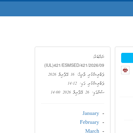
ނަންބަރު:
(IUL)421/ESMSED/421/2026/09
ޕަބްލިޝްކުރި ތާރީޚު: 16 އޭޕްރިލް 2026
ޕަބްލިޝްކުރި ގަޑި: 14:12
ސުންގަޑި: 26 އޭޕްރިލް 2026 14:00
January
-
February
-
March
-