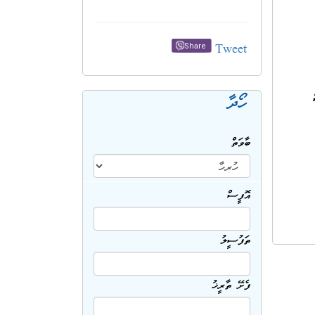
Tweet
Share
ހޯދާ
ބާވަތް
އޮފީސް
ތަފުސީލު
ފެށޭ ތާރީޚު