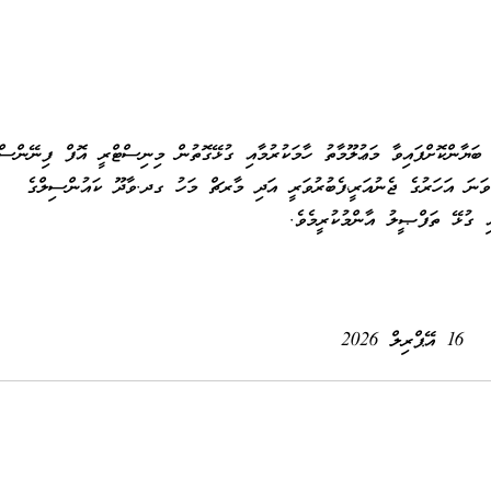
މިނިސްޓްރީ އޮފް ފިނޭންސް
ް ނެރުއްވާފައިވާ ސަރކިއުލަރގައިވާ ގޮތަށް، 2026 ވަނަ އަހަރުގެ ޖެނުއަރީ،ފެބުރުވަރީ އަދި މާރޗް މަހު ގދ.ވާދޫ ކައުންސިލްގެ
ާއި ގުޅޭ ތަފްޞީލު އާންމުކުރީމެވެ.
16 އޭޕްރިލް 2026