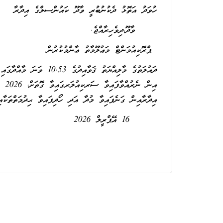
ހުވަދު އަތޮޅު ދެކުނުބުރީ ވާދޫ ކައުންސލްގެ އިދާރާ
ވާދޫ،ދިވެހިރާއްޖެ.
ޕްރޮކިއުމަންޓް މަޢުލޫމާތު ޢާންމުކުރުން
ދައުލަތުގެ މާލިއްޔަތު ޤަވާއިދުގެ 10.53 ވަނަ މާއްދާގައި ބަޔާންކޮށްފައިވާ މަޢުލޫމާތު ހާމަކުރުމާއި ގުޅޭގޮތުން
އިނ
އިދާރާއިން ގަނެފައިވާ މުދާ އަދި ހޯދިފައިވާ ޙިދުމަތްތަކ
16 އޭޕްރީލް 2026