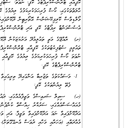
ކޮޕީއާއި ޓްރާންސްކްރިޕްޓުގެ ކޮޕީ؛ ނުވަތަ: ސެޓްފިކެޓު ނެތް
ޙާލަތްތަކުގައި، ކޯސް ފުރިހަމަކުރިކަމުގެ ލިޔުމުގެ ކޮޕީއާއި،
މޯލްޑިވްސް ކޮލިފިކޭޝަންސް އޮތޯރިޓީން ދޫކޮށްފައިވާ
އެސެސްމަންޓް ރިޕޯޓްގެ ކޮޕީ އަދި ޓްރާންސްކްރިޕްޓްގެ ކޮޕީ
(ށ) ރާއްޖޭގެ މަތީ ތައުލީމުދޭ މަރުކަޒަކުން ދޫކޮށްފައިވާ
ތައުލީމީ ސެޓުފިކެޓުތަކުގެ ކޮޕީއާއި ޓްރާންސްކްރިޕްޓްގެ ކޮޕީ؛
ނުވަތަ ކޯސް ފުރިހަމަކުރިކަމުގެ ލިޔުމުގެ ކޮޕީއާއި
ޓްރާންސްކްރިޕްޓްގެ ކޮޕީ.
މަސައްކަތުގެ ތަޖުރިބާ އަންގައިދޭ ތިރީގައިވާ މިންގަނޑަށް
ފެތޭ ލިޔުންތަކުގެ ކޮޕީ:
(ހ) ސިވިލް ސަރވިސްގެ ވަޒީފާއެއްގައި، ދައުލަތުގެ
މުއައްސަސާއެއްގައި، ސަރުކާރު ހިއްސާވާ ކުންފުންޏެއްގައި ވަޒީފާ
އަދާކޮށްފައިވާ ނަމަ އަދާކޮށްފައިވާ ވަޒީފާ، އަދި ވަޒީފާގެ
މުއްދަތާއި (އަހަރާއި މަހާއި ދުވަސް އެނގޭގޮތަށް)، ވަޒީފާގެ