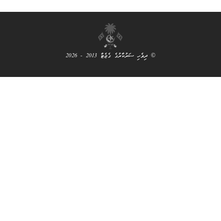
© ދިވެހި ސަރުކާރުގެ ގެޒެޓް 2013 - 2026