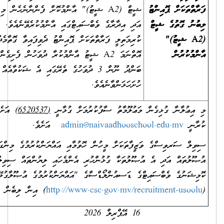
ށް ޕޮއިންޓު
ޝީޓް (A2 ޝީޓު)" އާންމުކޮށް ފެންނާނެހެން މި އިދާރާގައި
ތުގެ ޝީޓް
އަދި އިދާރާގެ ވެބްސައިޓްގައި އާންމުކުރެވޭނެއެވެ. ވަޒީފާއަށް
ު)"
ކުރިމަތިލީ ފަރާތްތަކަށް ޕޮއިންޓު ދެވިފައިވާ ގޮތާމެދު ޝަކުވާއެއް
ން
އޮތްނަމަ A2 ޝީޓު އާންމުކުރާ ދުވަހުން ފެށިގެން ރަސްމީ
ބަންދު ނޫން 3 ދުވަހުގެ ތެރޭގައި އެ ޝަކުވާއެއް މި އިދާރާއަށް
ހުށަހަޅަންވާނެއެވެ.
ނާ ގުޅިގެން މަޢުލޫމާތު ސާފުކުރުމަށް ގުޅާނީ
(
6520537
)
އަށެވެ. އީ-މެއިލް
admin@naivaadhooschool.edu.m
އަށެވެ.
ރވިސްގެ ވަޒީފާތަކަށް މީހުން ހޮވުމާއި އައްޔަންކުރުމުގެ މިންގަނޑުތަކާއި
އް އަދި އެ އުޞޫލުތަކާ ގުޅުންހުރި އެންމެހައި ލިޔުންތައް ސިވިލް ސަރވިސް
ެ ވެބްސައިޓްގެ ޑަސއުންލޯޑްސްގެ "އައްޔަންކުރުމުގެ އުޞޫލާގުޅޭ"
http://www.csc.gov.mv/recruitment-
) އިން ލިބެން ހުންނާނެއެވެ.
16 އޭޕްރިލް 2026