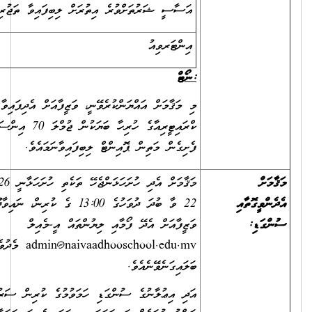
އަސާސީ ޝަރުތަށްވުރެ އިތުރަށް ލިބިފައިވާ ތަޖުރިބާ
5
އިންޓަރވިއު
40
ނޯޓް:
މި މަޤާމަށް އައްޔަންކުރެވޭނީ، ވަޒީފާއަށް އެދިފައިވާ ފަރާތަށް
ކްރައިޓީރިއާގެ ހުރިހާ ބަޔަކުން ޖުމްލަ 70 އިންސައްތަ އިން
ފެށިގެން މަތިން ޕޮއިންޓް ލިބިފައިވާނަމައެވެ.
މަޤާމަށް އެދި ހުށަހަޅަންޖެހޭ ތަކެތި ހުށަހަޅާނީ 2026 އޭޕްރީލް
ތާއި
22 ވާ ބުދަ ދުވަހުގެ 13:00 ގެ ކުރިން، ނައިވާދޫ ސްކޫލަށެވެ.
ވަޒީފާއަށް އެދޭ ފޯމާއި ލިޔުންތައް އީ-މެއިލް
admin@naivaadhooschool.edu.mv
މެދުވެރިކޮށް ވެސް
ބަލައިގަނެވޭނެއެވެ.
އަދި އިޢުލާނުގެ ސުންގަޑި ހަމަވުމުގެ ކުރިން ސަރުކާރުން އަލަށް