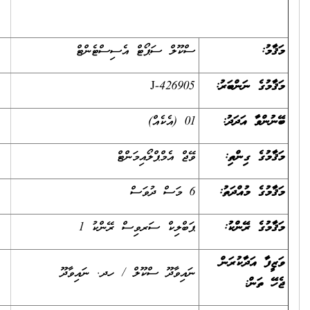
ސްކޫލް ސަޕޯޓް އެސިސްޓެންޓް
ނަންބަރު:
J-426905
އަދަދު:
01 (އެކެއް)
ިންތި:
ވޭޖް އެމްޕްލޯއިމަންޓް
ުއްދަތު:
6 މަސް ދުވަސް
ރޭންކު:
ޕަބްލިކް ސަރވިސް ރޭންކު 1
ާކުރަން
ނައިވާދޫ ސްކޫލް / ހދ. ނައިވާދޫ
: