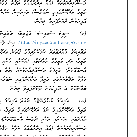
މަސްއޫލިއްޔަތުތައް (އެއް އިދާރާއެއްގެ ތަފާތު މަޤާމުތަކުގައި
ވަޒީފާ އަދާކޮށްފައިވީ ނަމަވެސް) ވަކިވަކިން ބަޔާންކޮށް އެ
އޮފީހަކުން ދޫކޮށްފައިވާ ލިޔުން.
(ށ) ސިވިލް ސަރވިސްގެ ތަޖުރިބާގެ ތެރެއިން
https://myaccount.csc.gov.mv/
އިން ފެންނަންނެތް
ތަޖުރިބާގެ މުއްދަތުތައް ހާމަކޮށްދިމުގެ ގޮތުން އަދާކޮށްފައިވާ
ވަޒީފާ، އަދި ވަޒީފާގެ މުއްދަތާއި (އަހަރާއި މަހާއި ދުވަސް
އެނގޭގޮތަށް)، ވަޒީފާގެ މަސްއޫލިއްޔަތުތައް (އެއް އިދާރާއެއްގެ
ތަފާތު މަޤާމުތަކުގައި ވަޒީފާ އަދާކޮށްފައިވީ ނަމަވެސް) ވަކިވަކިން
ބަޔާންކޮށް އެ އޮފީހަކުން ދޫކޮށްފައިވާ ލިޔުން.
(ނ) އަމިއްލަ ކުންފުންޏެއް ނުވަތަ އަމިއްލަ އިދާރާއެއްގައި
ވަޒީފާ އަދާކޮށްފައިވާ ނަމަ އަދާކޮށްފައިވާ ވަޒީފާ، ވަޒީފާ އަދާކުރި
މުއްދަތާއި (އަހަރާއި މަހާއި ދުވަސް އެނގޭގޮތަށް)، ވަޒީފާގެ
މަސްއޫލިއްޔަތުތައް (އެއް އިދާރާއެއްގެ ތަފާތު މަޤާމުތަކުގައި