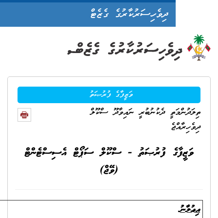
ދިވެހިސަރުކާރުގެ ގެޒެޓް
ވަޒީފާގެ ފުރުޞަތު
ަތީ ދެކުނުބުރީ ނައިވާދޫ ސްކޫލް
ެ
ާގެ ފުރުޞަތު - ސްކޫލް ސަޕޯޓް އެސިސްޓެންޓް
(ވޭޖް)