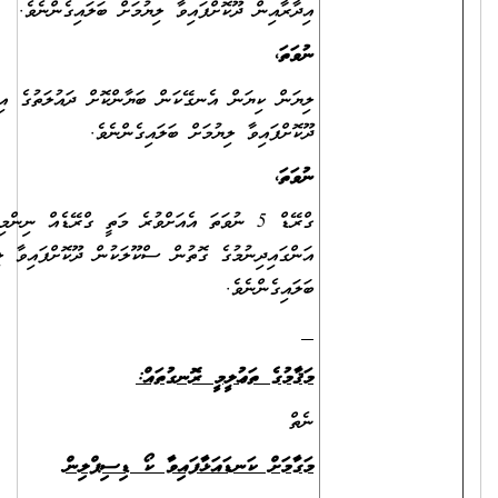
އިދާރާއިން ދޫކޮށްފައިވާ ލިޔުމަށް ބަލައިގެންނެވެ.
ނުވަތަ،
ލިޔަން ކިޔަން އެނގޭކަން ބަޔާންކޮށް ދައުލަތުގެ އިދާރާއަކުން
ދޫކޮށްފައިވާ ލިޔުމަށް ބަލައިގެންނެވެ.
ނުވަތަ،
ގްރޭޑް 5 ނުވަތަ އެއަށްވުރެ މަތީ ގްރޭޑެއް ނިންމިކަން
އަންގައިދިނުމުގެ ގޮތުން ސްކޫލަކުން ދޫކޮށްފައިވާ ލިޔުމަށް
ބަލައިގެންނެވެ.
މަޤާމުގެ ތަޢުލީމީ ރޮނގުތައް
:
ނެތް
މަގާމަށް ކަނޑައަޅާފައިވާ ކޯ ޑިސިޕްލިން