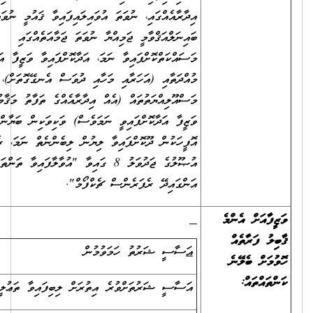
އިދާރާއެއްގައި، ނުވަތަ އުވައިލައިފައިވާ ޤައުމީ ނުވަތަ
ބައިނަލްއަޤްވާމީ ޖަމިއްޔާ ނުވަތަ ޖަމާއަތެއްގައި
މަސައްކަތްކޮށްފައިވާ ނަމަ، އަދާކޮށްފައިވާ ވަޒީފާ އަދި ވަޒީފާގެ
މުއްދަތާއި (އަހަރާއި މަހާއި ދުވަސް އެނގޭގޮތަށް)، ވަޒީފާގެ
މަސްއޫލިއްޔަތުތައް (އެއް އިދާރާއެއްގެ ތަފާތު މަޤާމުތަކުގައި
ވަޒީފާ އަދާކޮށްފައިވީ ނަމަވެސް) ވަކިވަކިން ބަޔާންކޮށް އެ
އޮފީހަކުން ދޫކޮށްފައިވާ ލިޔުން ލިބެންނެތް ނަމަ، ރެކްރޫޓްމަންޓް
އުޞޫލުގެ ޖަދުވަލު 8 ގައިވާ "އުވާލާފައިވާ ތަންތަނުގެ ތަޖުރިބާ
އަންގައިދޭ ރެފަރެންސް ޗެކްފޯމް".
 އެންމެ
ާތެއް
އ
ަސާސީ ޝަރުތު ހަމަވުމުން
50
ެލޭނެ
އް:
އަސާސީ ޝަރުތަށްވުރެ އިތުރަށް ލިބިފައިވާ ތަޢުލީމު
5