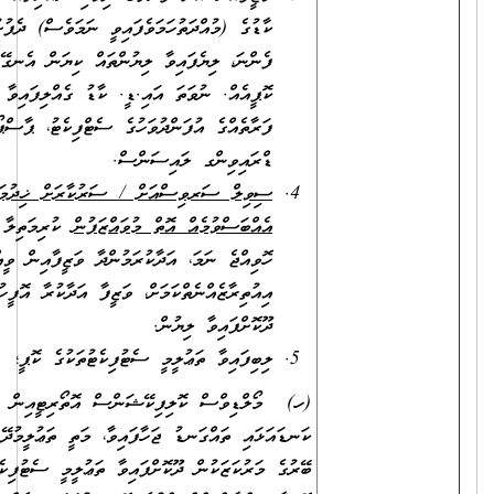
ކާޑުގެ (މުއްދަތުހަމަވެފައިވީ ނަމަވެސް) ދެފުށުގެ ލިޔުންތައް
ފެންނަ، ލިޔެފައިވާ ލިޔުންތައް ކިޔަން އެނގޭ ފަދަ
ކޮޕީއެއް. ނުވަތަ އައި.ޑީ. ކާޑު ގެއްލިފައިވާ ނަމަ، އެ
ފަރާތެއްގެ އުފަންދުވަހުގެ ސެޓްފިކެޓު، ޕާސްޕޯޓް ނުވަތަ
ޑްރައިވިންގ ލައިސަންސް.
ސިވިލް ސަރވިސްއަށް / ސަރުކާރަށް ޚިދުމަތްކުރުމުގެ
އެއްބަސްވުމެއް އޮތް މުވައްޒަފުން
ކުރިމަތިލާ މަޤާމަށް
ހޮވިއްޖެ ނަމަ، އަދާކުރަމުންދާ ވަޒީފާއިން ވީއްލުމާމެދު
އިއުތިރާޒެއްނެތްކަމަށް، ވަޒީފާ އަދާކުރާ އޮފީހުން
ދޫކޮށްފައިވާ ލިޔުން.
ލިބިފައިވާ ތަޢުލީމީ ސެޓުފިކެޓުތަކުގެ ކޮޕީ؛
(ހ) މޯލްޑިވްސް ކޮލިފިކޭޝަންސް އޮތޯރިޓީއިން ލެވަލް
ކަނޑައަޅައި ތައްގަނޑު ޖަހާފައިވާ، މަތީ ތަޢުލީމުދޭ ރާއްޖެއިން
ބޭރުގެ މަރުކަޒަކުން ދޫކޮށްފައިވާ ތަޢުލީމީ ސެޓުފިކެޓުތަކުގެ