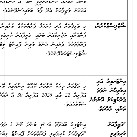
ބަންދު ދުވަހެއް ކަނޑައަޅައިފި ނަމަ، އެ ކަނޑައަޅާ ދުވަހުގެ
އަދަދަށް ވަޒީފާއަށް އެދޭ ފޯމު ބަލައިގަނެވޭނެއެވެ.
ުކުރުން:
މި ވަޒީފާއަށް އެދި ހުށަހަޅާ ފަރާތްތަކުގެ ތެރެއިން ތަޢުލީމީ
ފެންވަރާއި ތަޖުރިބާއަށް ބަލައި، ވަޒީފާއަށް ކުރިމަތިލާފައިވާ
ފަރާތްތަކުގެ ތެރެއިން އެންމެ މަތިން ޕޮއިންޓު ލިބޭފަރާތްތައް
ޝޯޓްލިސްޓުކުރެވޭނެއެވެ.
އު އަދި
މި މަޤާމަށް މީހަކު ހޮވުމަށް ބޭއްވޭ އިންޓަވިއު އޮންނާނީ، 2026
ު ނުވަތަ
އޭޕްރީލް 22 އާއި 2026 އޭޕްރީލް 30 އާ ދެމެދު، ނައިވާދޫ
ލް
އޮންނާނެ
ސްކޫލުގައެވެ.
އްދަތު:
ް
އިންޓަވިއު ބާއްވާތާ ރަސްމީ ބަންދު ނޫން 3 ދުވަހުގެ ތެރޭގައި
"ވަޒީފާއަށް ކުރިމަތިލީ ފަރާތްތަކަށް ޕޮއިންޓު ލިބުނު ގޮތުގެ