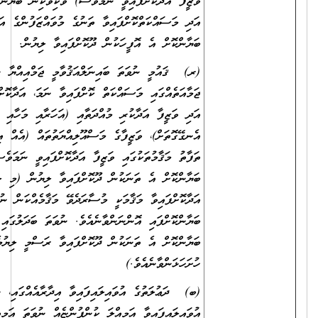
ވަޒީފާ އަދާކޮށްފައިވީ ނަމަވެސް) ވަކިވަކިން ބަޔާންކޮށްފައިވާ
އަދި މަސައްކަތްކޮށްފައިވާ ތަނުގެ މުވައްޒަފުންގެ އަދަދު
ބަޔާންކޮށް އެ އޮފީހަކުން ދޫކޮށްފައިވާ ލިޔުން.
(ރ) ޤައުމީ ނުވަތަ ބައިނަލްއަޤުވާމީ ޖަމްއިއްޔާ ނުވަތަ
ޖަމާއަތެއްގައި މަސައްކަތް ކޮށްފައިވާ ނަމަ، އަދާކޮށްފައިވާ ވަޒީފާ،
އަދި ވަޒީފާ އަދާކުރި މުއްދަތާއި (އަހަރާއި މަހާއި ދުވަސް
އެނގޭގޮތަށް)، ވަޒީފާގެ މަސްއޫލިއްޔަތުތައް (އެއް އިދާރާއެއްގެ
ތަފާތު މަޤާމުތަކުގައި ވަޒީފާ އަދާކޮށްފައިވީ ނަމަވެސް) ވަކިވަކިން
ބަޔާންކޮށް އެ ތަނަކުން ދޫކޮށްފައިވާ ލިޔުން (މި ލިޔުމުގައި
އަދާކޮށްފައިވާ މަޤާމަކީ މުސާރަދެވޭ މަޤާމެއްކަން ނުވަތަ ނޫންކަން
ބަޔާންކޮށްފައި އޮންނަންވާނެއެވެ. ނުވަތަ ބަދަލުގައި އެކަން
ބަޔާންކޮށް އެ ތަނަކުން ދޫކޮށްފައިވާ ރަސްމީ ލިޔުމެއް
ހުށަހަޅަންވާނެއެވެ.)
(ބ) ދަޢުލަތުގެ އުވައިލައިފައިވާ އިދާރާއެއްގައި، ނުވަތަ
އުވައިލައިފައިވާ އަމިއްލަ ކުންފުންޏެއް ނުވަތަ އަމިއްލަ