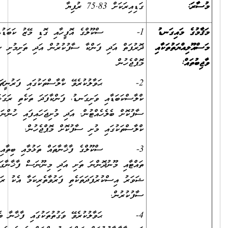
ގަޑިއިރަކަށް 75.83 ރުފިޔާ
މައިގަނޑު
1- ސްކޫލްގެ އޮފީހާއި ގޮޑި މޭޒު ކަބަޑު، ދޮރާއި
ޔަތުތަކާއި
ދޮރުފަތް އަދި ފަންކާ ސާފުކުރުން އަދި ތަށިމުށި ސާފުކޮށް
:
މޮޕްޖެހުން
2- ޙަވާލުކުރެވޭ ކްލާސްތަކުގައި ފަރުނީޗަރާއި
ކްލާސްކަބަޑާއި ވަށިގަނޑު، ފަންކާފަދަ ތަކެތި ރަގަޅަށް ފޮޅައި
ސާފުކޮށް ބެލެހެއްޓުން. އަދި މުށިޖަހައިފައި ހުންނަ
ކްލާސްތަކުގައި މުށި ސާފުކޮށް މޮޕްޖެހުން.
3- ސްކޫލްގެ ފާޚާނާތައް ތަޅުމާއި ބިތާއި ފާޚާނާ
ތައްޓާއި މޫނުދޮންނަ ތަށި އަދި މިނޫނަސް ފާޚާނާގައި ބޭނުންކުރާ
ޝަވަރު އިސްކުރުފަދަތަކެތި ފަރުވާތެރިކަމާ އެކު ރަގަޅަށް
ސާފުކުރުން.
4- ޙަވާލުކުރެވޭ ވަގުތުތަކުގައި ފާޚާނާ ބެލެހެއްޓުން.