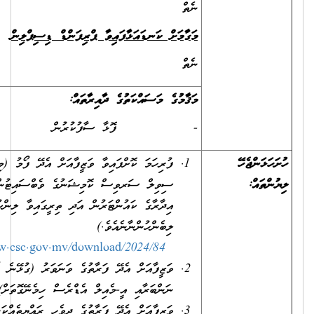
ނެތް
މަގާމަށް ކަނޑައަޅާފައިވާ ޕްރިފަންޑް ޑިސިޕްލިން
ނެތް
މަޤާމުގެ މަސައްކަތުގެ ދާއިރާތައް:
- ފޮޅާ ސާފުކުރުން
ޖެހޭ
ފުރިހަމަ ކޮށްފައިވާ ވަޒީފާއަށް އެދޭ ފޯމު (މި ފޯމު
:
ސިވިލް ސަރވިސް ކޮމިޝަނުގެ ވެބްސައިޓުން އަދި
އިދާރާގެ ކައުންޓަރުން އަދި ތިރީގައިވާ ލިންކުން
ލިބެންހުންނާނެއެވެ.)
https://www.csc.gov.mv/download/2024/84
ވަޒީފާއަށް އެދޭ ފަރާތުގެ ވަނަވަރު (ގުޅޭނެ ފޯނު
ނަންބަރާއި އީ-މެއިލް އެޑްރެސް ހިމެނޭގޮތަށް).
ވަޒީފާއަށް އެދޭ ފަރާތުގެ ދިވެހި ރައްޔިތެއްކަން އަންގައިދޭ