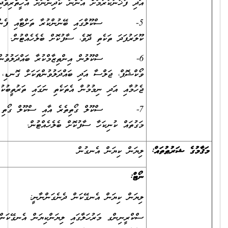
އަދި ފާޚާނާކުރުމަށް އަންނަ ކުދިންނަށް އެހީތެރިވެދިނުން.
5- ސްކޫލްގައި ބޭނުންކުރާ ތަށްޓާއި ފެންއަޅާ ޖަގާއި
ކޫލަރުފަދަ ތަކެތި ދޮވެ، ސާފުކޮށް ބެލެހެއްޓުން.
6- ސްކޫލުން އިންތިޒާމްކުރާ ބައްދަލުވުން، ސެމިނަރ،
ވޯކްޝޮޕް، ޖަލްސާ އަދި ބައްދަލުވުންތަކަށް ގޮނޑި، ޑެސްކު
ޖެހުމާއި އަދި ނިމުމުން އެތަކެތި ނަގައި ތަރުތީބުކުރުން.
7- ސްކޫލް ގޯތިތެރެ އާއި ސްކޫލް ގޯތި ވަށައިގެންވާ
މަގުތައް ކުނިކަހާ ސާފުކޮށް ބެލެހެއްޓުން.
ޝަރުޠުތައް:
ލިޔަން ކިޔަން އެނގުން
ނޯޓް:
ލިޔަން ކިޔަން އެނގޭކަން ދެނެގަންނާނީ:
ސްކްރީނިންގ މަރުހަލާގައި ލިޔަންކިޔަން އެނގޭކަން ކަށަވަރުކޮށް