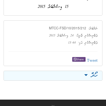
15 ޑިސެންބަރު 2015
MTCC-FSD/10/2015/212
ނަންބަރު:
ޕަބްލިޝްކުރި ތާރީޚު: 24 ޑިސެންބަރު 2015
ޕަބްލިޝްކުރި ގަޑި: 13:44
Tweet
Share
ހޯދާ