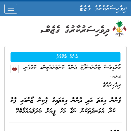
ދިވެހިސަރުކާރުގެ ގެޒެޓް
oggle
ation
ޢާންމު މަޢުލޫމާތު
މޯލްޑިވްސް ޓްރާންސްޕޯޓް އެންޑް ކޮންޓްރެކްޓިންގ ކޮމްޕެނީ
ޕލކ.
ދިވެހިރާއްޖެ
ފެންނާ ގިމަތަ އަދި ދާންނާ ގިމަތައިގެ ޕާކިން ޒޯނުގައި ޕާކު
ކުރާ އުޅަނދުތަކުން ނަގާ މަހު ފީއަށް ބަދަލުއައުމާބެހޭ