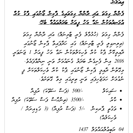
އިޢުލާން
ފެންނާ ގިމަތަ އަދި ދާންނާ ގިމަތައިގެ ޕާކިން ޒޯނުގައި ޕާކު ކުރާ
އުޅަނދުތަކުން ނަގާ މަހު ފީއަށް ބަދަލުއައުމާ ބެހޭ:
ފެންނާ ގިމަތަ (ހުޅުމާލެ ފެރީ ޓާމިނަލް) އަދި ދާންނާ ގިމަތަ
(ވިލިނގިލީ ފެރީ ޓާމިނަލް) ގައި ހަދާފައިވާ ޕާކިން ޒޯނުގައި
ދާއިމީކޮށް ޕާކު ކުރާ ވެހިކަލްތަކުން ނަގާ މަހު ފީއަށް 1 ޖަނަވަރީ
2016 އިން ފެށިގެން ބަދަލު ގެނައުމަށް ވަނީ ނިންމާފައެވެ.
މިގޮތުން ދާއިމީ ޕާކިން ޒޯނުގައި ޕާކު ކުރާ ވެހިކަލްތަކަށް ފީ
ނެގުމަށް ހަމަޖެހިފައި ވަނީ ތިރީގައި މިވާ ގޮތަށެވެ.
ސައިކަލް -/500 (ފަސް ސަތޭކަ) ރުފިޔާ
ކާރު -/3500 (ތިންހާސް ފަސް ސަތޭކަ) ރުފިޔާ
ވަގުތީ ޕާރކިން -/5 (ފަސް ރުފިޔާ) (3 ގަޑިއިރަށް /
ވެހިކަލެއް)
04 ރަބީޢުލްއައްވަލް 1437