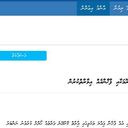
ޭ ލިޔުން
އާންމު އިޢުލާން
މަސައްކަތް
މަކާއި ފާޚާނާއެއް އިމާރާތްކުރުން
އި އެއް ފާޚާނާ އަމިއްލަ ތަކެތީގައި އިމާރާތް ކޮށްދޭނެ ފަރާތެއް ހޯދުމަށް ކުރެވުނު ނަންބަރު