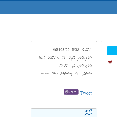
GS103/2015/32
ނަންބަރު:
ޕަބްލިޝްކުރި ތާރީޚު: 21 ޑިސެންބަރު 2015
ޕަބްލިޝްކުރި ގަޑި: 10:52
ސުންގަޑި: 24 ޑިސެންބަރު 2015 10:00
Tweet
Share
ހޯދާ