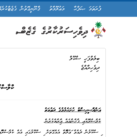
ފުރަތަމަ ޞަފްޙާ
މަޢުލޫމާތު
ޤާނޫނީގޮތުން ގެޒެޓްކުރެވ
ބިލެތްފަހީ ސްކޫލް
ދިވެހިރާއްޖެ
ކްލާސްރޫ
އަންދާސީހިސާބު ހުށަހެޅުމުގެ ދަޢުވަތު
ކްލާސްރޫމަކާއި ފާޚާނާއެއް އިމާރާތްކުރުން
މި ސްކޫލުން ދެއްވާ މަޢުލޫމާތާ އެއްގޮތަށް މި ސްކޫލުގައި އެއް ކްލާސްރޫމާ