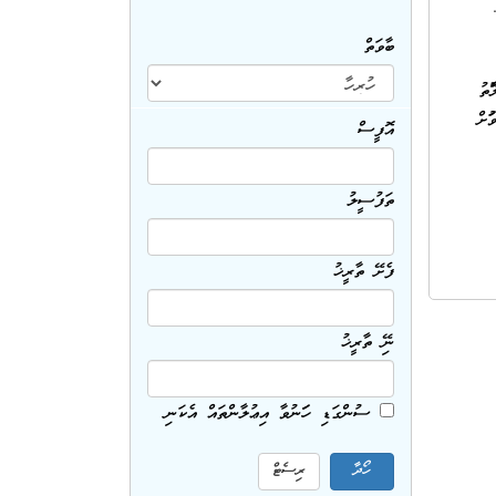
ބާވަތް
.
ރުވެ މަޢުލޫމާތު
ވުމަށް
އޮފީސް
ތަފުސީލު
ފެށޭ ތާރީޚު
ނިމޭ ތާރީޚު
ސުންގަޑި ހަމަނުވާ އިޢުލާންތައް އެކަނި