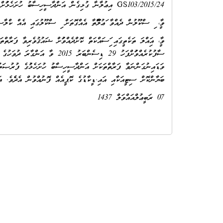
GS103/2015/24 އިޢުލާނާ ގުޅިގެން އަންދާސީހިސާބު ހުށަހެޅުމަށް އެއްވެސް ފަރާތަކުން ހާޒިރުވެފައިނުވާތީ، އެ އިޢުލާން ބާޠިލުކޮށް، އަލުން އިޢުލާން ކުރަމެވެ.
ވީމާ، މި ސްކޫލުން ދެއްވާ މަޢުލޫމާތާ އެއްގޮތަށް މި ސްކޫލުގައި އެއް ކް
ވަޑައިނުގަންނަވާ ފަރާތްތަކަށް އަންދާސީހިސާބު ހުށަހެޅުމުގެ ފުރުޞަތު ދެ
ބަޔާންކޮށް ސިޓީއަކާއި އައި.ޑީކާޑުގެ ކޮޕީއެއް ފޮނުއްވުން އެދެމެވެ. އަދި
07 ރަބީޢުލްއައްވަލް 1437