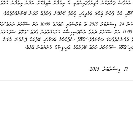
ލާސްރޫމާއި އެއް ފާޚާނާ އަމިއްލަ ތަކެތީގައި އިމާރާތް ކޮށްދޭނެ ފަރާތެއް ހޯދަން ބޭނުންވެއްޖެއެވެ
ވީމާ، އަމިއްލަ ތަކެތީގައި މިމަސައްކަތް ކޮށްދެއްވުމަށް ޝައުޤުވެރިވާ ފަރާތްތަކުން 24 ޑިސެންބަރު 2015 ވާ ބުރާސްފަތި ދުވަހުގެ 10:00 އަށް ސްކޫލަށް ދު
ސާފުކުރެއްވުމަށްފަހު 29 ޑިސެންބަރު 2015 ވާ އަންގާރަ ދުވަހުގެ 11:00 އަށް ސްކޫލަށް ދުރުވެ އަންދާސީހިސާބު ހުށަހެޅުއްވުން އެދެމެވެ. މަޢުލޫމާތު ސާފުކުރެއް
ވެންނެތްވާހަކަ ދަންނަވަމެވެ. މަޢުލޫމާތު ސާފުކުރުމަށް ބަދަލުގައި ބޭފުޅަކު ފޮނުވާނަމަ، އެކަން
 މަޢުލޫމާތު ސާފުކުރުމަށް ދުރުވާ ބޭފުޅެއްގެ އައި.ޑީ.ކާޑު ގެންނެވުން އެދެމެވެ.
17 ޑިސެންބަރު 2015