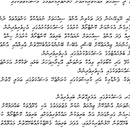
ތު ދީ ޞިއްޙަތު ރައްކާތެރިކުރުމަށް ހޭލުންތެރިކުރުވުމުގެ މަސައްކަތްތަކުގައި
ަލާއި ރޭޑިއޭޝަން ފަދަ ތަކެތިން އާންމު ޞިއްޙަތަށް ނުރައްކާވާ ކަންތައްތައް ދެނެ
ުޅިގެން އެކަންކަން ކޮންޓްރޯލް ކުރުމުގެ މަސައްކަތްކުރުމުގައި އެހީތެރިވެދިނުން.
ރިއާ ފަދަ އާންމު ޞިއްޙަތަށް ނުރައްކާވާ ބަލިތައް ކޮންޓްރޯލް ކުރުމަށް ހިންގާ
މީހުންނަށް ޒިޔާރަތްކޮށް ބޭސްދީ އެބޭސް ބޭނުންކުރުމާބެހޭގޮތުން ޢާއިލާއާއި އާންމު
 ބެލެހެއްޓުމުގެ މަސައްކަތްކުރުމުގައި އެހީތެރިވެދިނުން.
ެފޭ އަދި ކާބޯތަކެތި ވިއްކާ ތަންތަނާއި އޮޑިދޯނިފަހަރު ބަލައި ޗެކްކޮށް އަޅަންޖެހ
އްކަތްތަކުގައި އެހީތެރިވެދިނުން.
ކާ، ޕެންޑާމިކް އަދި ކާރިސާތަކުގައި ކުރަންޖެހޭ މަސައްކަތުގައި ޢަމަލީ ގޮތުން
ަރ މަސައްކަތުގައި އަމަލީގޮތުން ބައިވެރިވުން
ްތަނަށް އާންމުކޮށް ޒިޔާރަތް ނުކުރާ މުޖުތަމަޢުގެ އެކި ގްރޫޕްތަކާ ބައްދަލުކޮށް
ެނިހެން ގައިންގަޔަށް އަރާ ބަލިތަކުން ރައްކާތެރިވުމަށާއި ބަލިތައް ކޮންޓްރޯލް ކުރ
ބެހޭގޮތުން ހޭލުންތެރިކުރުވައި، އެފަދަ ބަލިތައް މެނޭޖްކުރުމާބެހޭގޮތުން މައުލޫމާތު