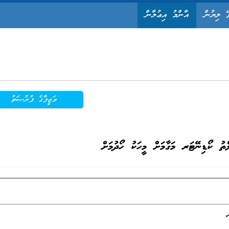
ޭ ލިޔުން
އާންމު އިޢުލާން
ވަޒީފާގެ ފުރުޞަތު
ްތު ކޯޑިނޭޓަރ މަގާމަށް މީހަކު ހޯދުމަށް