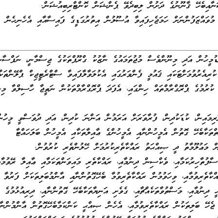
ަނާއިބެހޭ ޤާނޫނުގެ ދަށުން ލިބިދެވޭ ޕެންޝަން ކޮންޓްރިބިއުޝަން.
ައްޒަފުންނަށް ހަމަޖެހިފައިވާ އުސޫލުން އިތުރުގަޑީގެ ފައިސާއާއި އެހެނިހެން
ޑުމީހުން އަދި މިނޫންވެސް މުޖުތަމައުގެ ނާޒުކު ގްރޫޕްތަކުގެ ޖިސްމާނީ، ނަފްސާނ
ުރިއެރުވުމަށްޓަކައި ޤައުމީ ފެންވަރުގައި އެކުލަވާލާފައިވާ ސްޓްރެޓީޖިކް ޕްލޭންތަކާ
 ކުރުމުގެ ޕްރޮގްރާމްތައް ހިންގައި، އެފަދަ ޕްރޮގްރާމްތަކުން ނަތީޖާ ހާސިލްވާ މިނ
ރިމައިން، ކުޑަކުދިން، ފުރާވަރަށް އަރަމުން އަންނަ ކުދިން، އަދި ދުވަސްވީ މީހުން
ަކާބެހޭ ގޮތުން އެމީހުންނާއި އެމީހުންގެ ޢާއިލާތަކާއި އެމީހުން ބަލަހައްޓާ
ށް މަޢުލޫމާތު ދީ ޞިއްޙަތު ރައްކާތެރިކުރުމަށް ހޭލުންތެރި ކުރުވުން.
ސާފުތާހިރުކަމާއި، ވެކްސިން ދިނުމާއި، ރައްކާތެރި މައިވަންތަކަމާއި ޢާއިލާ ރޭވުމާއ
ކާތެރިވުމާއި، ވިހަވުމުން ރައްކާތެރިވުމާ ބެހޭގޮތުންނާއި އާންމުބަލިތަކަށް ފަރުވާ
ީ ދިނުމާއި، މަސްތުވާތަކެއްޗާއި، ގެވެށި އަނިޔާތަކާބެހޭ ގޮތުންނާއި، ދިރިއުޅުމުގެ
 ޖެހޭ ބަލިތަކުން ރައްކާތެރިވުމާއި، އެހެން ޞިއްޙީ ކަންކަމާބެހޭގޮތުން އާންމުންނާ