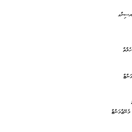
 ނަރސިންގ
ން
ް ހެލްތް
ްމަންޓް
ން
ން
ްސް
ް މެނޭޖްމަންޓް