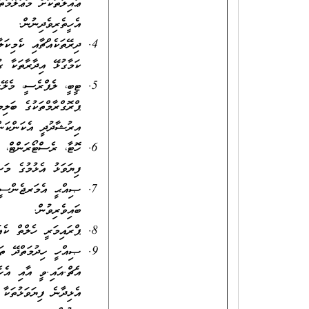
ޢާއިލާތަކަށް މަޢުލޫމާ
އެހީތެރިވެދިނުން.
ދިރޭތަކެއްޗާއި ކެމިކ
ކަމާގުޅޭ އިދާރާތަކާ ގ
ޓީބީ، ލެޕްރެސީ، މެލޭ
ޕްރޮގްރާމްތަކުގެ ބަލި
އިރުޝާދުދީ އެކަންކަން
ހޮޓާ، ރެސްޓޯރަންޓް، ކ
ފިޔަވަޅު އެޅުމުގެ މަސަ
ޞިއްޙީ އެމަރޖެންސީތަ
ބައިވެރިވުން.
ޕްރައިމަރީ ހެލްތް ކެއ
ޞިއްހީ ހިދުމަތްދޭ ތަނ
އެޗް.އައި.ވީ އާއި އެހ
އެޅިދާނެ ފިޔަވަޅުތަކާ 