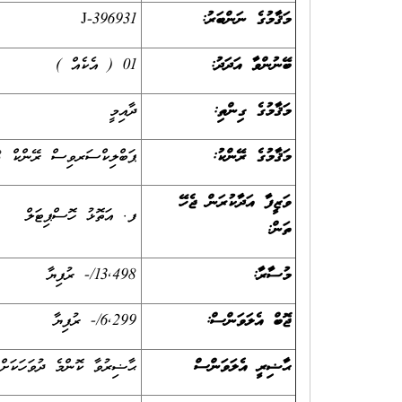
މަޤާމުގެ ނަންބަރު:
J-396931
ބޭނުންވާ އަދަދު:
01 ( އެކެއް )
މަޤާމުގެ ގިންތި:
ދާއިމީ
މަޤާމުގެ ރޭންކު:
ޕަބްލިކްސަރވިސް ރޭންކް 8
ވަޒީފާ އަދާކުރަން ޖެހޭ
ފ. އަތޮޅު ހޮސްޕިޓަލް
ތަން:
މުސާރާ:
13,498/- ރުފިޔާ
ޖޮބް އެލަވަންސް:
6,299/- ރުފިޔާ
ޙާޟިރީ އެލަވަންސް
ޙާޟިރުވާ ކޮންމެ ދުވަހަކަށް -/170 ރު