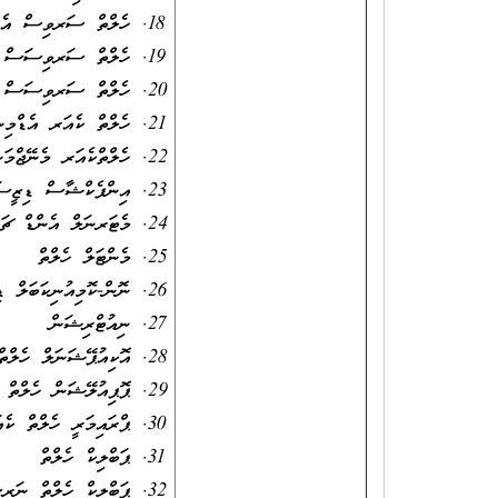
ހެލްތް ސަރވިސް އެ
ހެލްތް ސަރވިސަސް 
ހެލްތް ސަރވިސަސް 
ހެލްތް ކެއަރ އެޑް
ހެލްތްކެއަރ މެނޭޖް
އިންފެކްޝާސް ޑިޒ
މެޓަރނަލް އެންޑް ޗ
މެންޓަލް ހެލްތް
ނޮން-ކޮމިއުނިކަބަލ
ނިއުޓްރިޝަން
އޮކިއުޕޭޝަނަލް ހެލ
ޕޮޕިއުލޭޝަން ހެލް
ޕްރައިމަރީ ހެލްތް 
ޕަބްލިކް ހެލްތް
ޕަބްލިކް ހެލްތް 