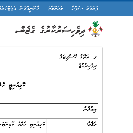
ފުރަތަމަ ޞަފްޙާ
މަޢުލޫމާތު
ޤާނޫނީގޮތުން ގެޒެޓްކުރެވ
ފ. އަތޮޅު ހޮސްޕިޓަލް
ދިވެހިރާއްޖެ
ކޮމިއުނިޓީ ހެލ
އިޢުލާނު
މަޤާމު:
ކޮމިއުނިޓީ ހެލްތު ކޯޑިނޭޓަރ