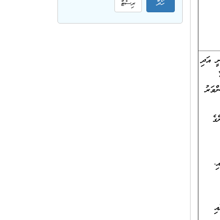
ީ އަދި
ްވަރު
ގެ
ި،
އި