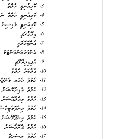
ކޮމިއުނިޓީ ހެލްތު
ކޮމިއުނިޓީ ހެލްތް
ކޮމިއުނިޓީ މެޑިސި
ޑިމޮގްރަފީ
އެންޓޮމޮލޮޖީ
އެންވަޔަރަންމަންޓަލ
އެޕިޑިމިއޮލޮޖީ
ގްލޯބަލް ހެލްތް
ހެލްތް ކެއަރ މެނޭޖ
ހެލްތް އެޑިޔުކޭޝަ
ހެލްތް އިވެލުއޭޝަ
ހެލްތު އިންފޮމެޓިކ
ހެލްތް އިންފޮމޭޝަނ
ހެލްތް ޕްރޮމޯޝަން
ހެލްތް ރިސަރޗް