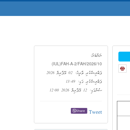
ނަންބަރު:
(IUL)FAH-A-2/FAH/2026/10
ޕަބްލިޝްކުރި ތާރީޚު: 02 އޭޕްރިލް 2026
ޕަބްލިޝްކުރި ގަޑި: 13:49
ސުންގަޑި: 12 އޭޕްރިލް 2026 12:00
Tweet
Share