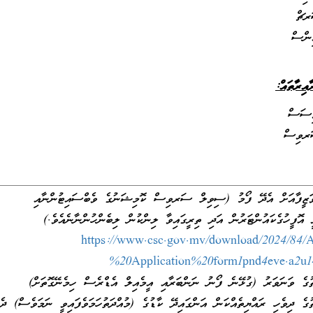
ިސަރޗް
ައިންސް
އިރާތައް:
ިސަސް
ަރވިސް
ވަޒީފާއަށް އެދޭ ފޯމު (ސިވިލް ސަރވިސް ކޮމިޝަނުގެ ވެބްސައިޓުންނާއި
 އޮފީހުގެކައުންޓަރުން އަދި ތިރީގައިވާ ލިންކުން ލިބެންހުންނާނެއެވެ.)
https://www.csc.gov.mv/download/2024/84
%20Application%20form1pnd4eve.a2u14
ތުގެ ވަނަވަރު (ގުޅޭނެ ފޯނު ނަންބަރާއި އީމެއިލް އެޑްރެސް ހިމެނޭގޮތަށް)
ުގެ ދިވެހި ރައްޔިތެއްކަން އަންގައިދޭ ކާޑުގެ (މުއްދަތުހަމަވެފައިވީ ނަމަވެސް) ދެފ