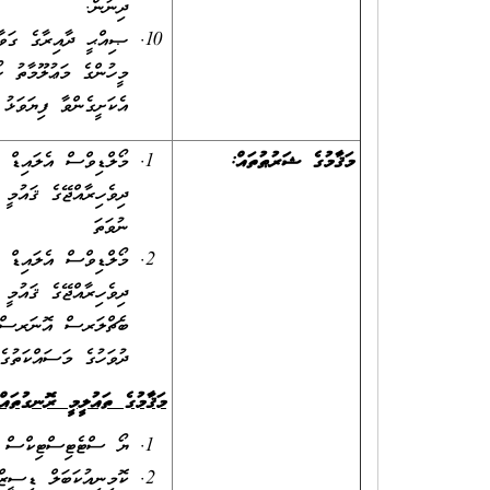
ދިނުން.
ޞިއްޙީ ދާއިރާގެ ގަވާއ
މީހުންގެ މަޢުލޫމާތު ހ
އެކަށީގެންވާ ފިޔަވަޅު 
މަޤާމުގެ ޝަރުޠުތައް:
މޯލްޑިވްސް އެލައިޑް ހ
ނުވަތަ
މޯލްޑިވްސް އެލައިޑް ހ
ދުވަހުގެ މަސައްކަތުގެ
މަޤާމުގެ ތައުލީމީ ރޮނގުތައް
ޔޯ ސްޓެޓިސްޓިކް
ކޮމިނިއުކަބަލް ޑިސ