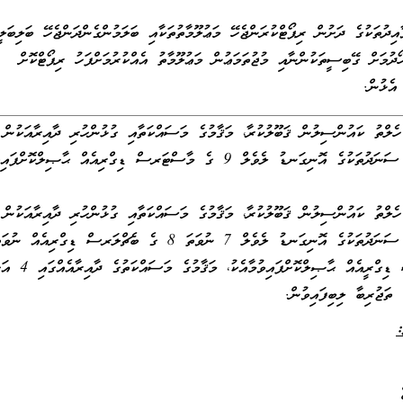
ިދުތަކުގެ ދަށުން ރިޕޯޓްކުރަންޖެހޭ މަޢުލޫމާތުތަކާއި ބަލަމުންގެންދަންޖެހޭ ބަލިބަލީ
ޯދުމަށް ގޭބިސީތަކުންނާއި މުޖުތަމަޢުން މަޢުލޫމާތު އެއްކުރުމަށްފަހު ރިޕޯޓްކޮށް
އެޅުން.
ެލްތު ކައުންސިލުން ޤަބޫލުކުރާ، މަޤާމުގެ މަސައްކަތާއި ގުޅުންހުރި ދާއިރާއަކުން
ދިވެހިރާއްޖޭގެ ޤައުމީ ސަނަދުތަކުގެ އޮނިގަނޑު ލެވެލް 9 ގެ މާސްޓަރސް ޑިގްރިއެއް ޙާޞިލްކޮށްފ
ެލްތު ކައުންސިލުން ޤަބޫލުކުރާ، މަޤާމުގެ މަސައްކަތާއި ގުޅުންހުރި ދާއިރާއަކުން
ދިވެހިރާއްޖޭގެ ޤައުމީ ސަނަދުތަކުގެ އޮނިގަނޑު ލެވެލް 7 ނުވަތަ 8 ގެ ބެޗްލަރސް ޑިގްރިއެއް ނު
ބެޗްލަރސް އޮނަރސް ޑިގްރީއެއް ޙާޞިލްކޮށްފައިވުމާއެކު،
 ތަޖުރިބާ ލިބިފައިވުން.
:
ސް
ީޒް