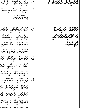
އެހެނިހެން އެލަވަންސް
:
ދިވެހިރާއްޖޭގެ ޕެންޝ
ސިވިލް ސަރވިސްގެ މުވ
އިނާޔާތްތައް
މަޤާމުގެ މައިގަނޑު
ކުޑަކުދިންނާއި މާބަނ
މަސްއޫލިއްޔަތުތަކާއި
އިޖްތިމާޢީ ޞިއްޙަތު ކ
ވާޖިބުތައް
:
އެއްގޮތަށް ހޭލުންތެރި
ބަލަމުން ގެންދިއުން.
މާބަނޑު މީހުން، ޅަދަ
ހާއްސަ ޞިއްޙީ ހާލަތްތ
އެހީތެރިވެދޭ މީހުންނަ
ފައިދާހުރި ކާނާއާއި، 
އާންމު ބަލިތަކުން ރައް
ކުރުމާއި ފުރަތަމަ އެހ
ވައްޓަފާޅިއާ ގުޅިގެން