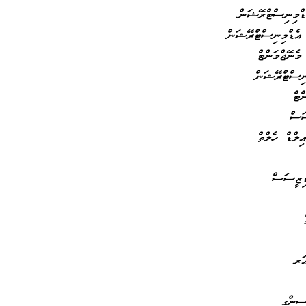
ޑްމިނިސްޓްރޭޝަން
އެޑްމިނިސްޓްރޭޝަން
މެނޭޖްމަންޓް
މިނިސްޓްރޭޝަން
މަންޓް
ީސަސް
ައިލްޑް ހެލްތް
ް ޑިޒީސަސް
ްތް
ތް
ކެއަރ
ނަރސިންގ