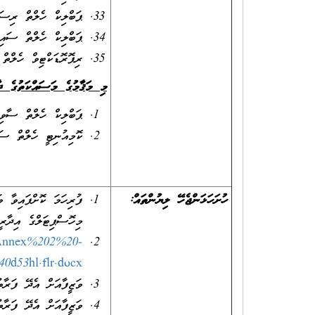
ޕަބްލިކް ހެލްތް ރ
ޕަބްލިކް ހެލްތް ސ
ރިޕޮރޮޑަކްޓިވް ހެލްތް
މި މަޤާމުގެ މަސައްކަތުގެ ދާ
ޕަބްލިކް ހެލްތް ސާވ
ކޮމިއުނިޓީ ހެލްތް ސ
ހުށަހަޅަންޖެހޭ ލިޔުންތައް:
ފުރިހަމަ ކޮށްފައިވާ 
މިހޮސްޕިޓަލްގެ އިދާރީ
/Annex%202%20-
0d53hl.flr.docx
ވަޒީފާއަށް އެދޭ ފަރާ
ވަޒީފާއަށް އެދޭ ފަރާތ