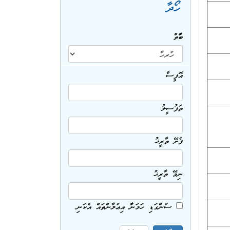
ހޯދާ
ބާވަތް
އޮފީސް
ތަފުސީލު
ފެށޭ ތާރީޚު
ނިމޭ ތާރީޚު
ސުންގަޑި ހަމަނުވާ އިޢުލާންތައް އެކަނި