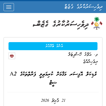
ދިވެހިސަރުކާރުގެ ގެޒެޓް
oggle
ation
ޢާންމު މަޢުލޫމާތު
ފ. އަތޮޅު ހޮސްޕިޓަލް
ދިވެހިރާއްޖެ
މެޑިކަލް އޮފިސަރ މަޤާމަށް ކުރިމަތިލީ ފަރާތްތަކުގެ A2
ޝީޓް
21 މާރިޗު 2026