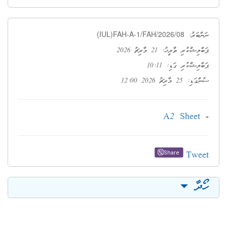
(IUL)FAH-A-1/FAH/2026/08
ނަންބަރު:
ޕަބްލިޝްކުރި ތާރީޚު: 21 މާރިޗު 2026
ޕަބްލިޝްކުރި ގަޑި: 10:11
ސުންގަޑި: 25 މާރިޗު 2026 12:00
A2 Sheet
-
Tweet
Share
ހޯދާ