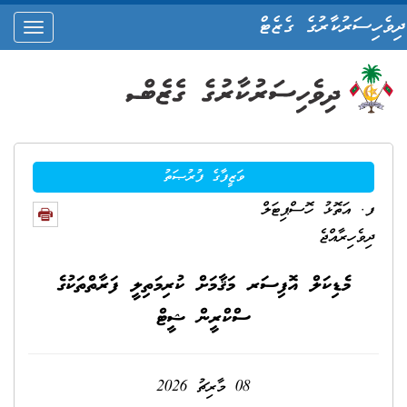
ދިވެހިސަރުކާރުގެ ގެޒެޓް
oggle
ation
ވަޒީފާގެ ފުރުޞަތު
ފ. އަތޮޅު ހޮސްޕިޓަލް
ދިވެހިރާއްޖެ
މެޑިކަލް އޮފިސަރ މަޤާމަށް ކުރިމަތިލީ ފަރާތްތަކުގެ
ސްކްރީން ޝީޓް
08 މާރިޗު 2026