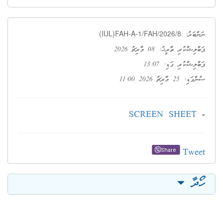
(IUL)FAH-A-1/FAH/2026/8
ނަންބަރު:
ޕަބްލިޝްކުރި ތާރީޚު: 08 މާރިޗު 2026
ޕަބްލިޝްކުރި ގަޑި: 13:07
ސުންގަޑި: 25 މާރިޗު 2026 11:00
SCREEN SHEET
-
Tweet
Share
ހޯދާ