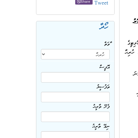
Tweet
Share
ނުންވާ ކާރު
ހޯދާ
މިޓީގެ
ބާވަތް
ާ ހުރިހާ
އޮފީސް
ައި އިލެކްޝަންސް ކޮމިޝަން (ޕޯޓް ކޮމްޕްލެކްސް 5 ވަނަ
ތަފުސީލު
ފެށޭ ތާރީޚު
ނިމޭ ތާރީޚު