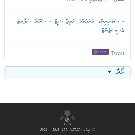
ސުންގަޑި: 25 ފެބުރުވަރީ 2026 12:00
-
ސްކްރީނިންގ މަރުޙަލާގެ ނަތީޖާ ޝީޓް - ސްކޫލް ސަޕޯރޓް
އެސިސްޓެންޓް
Tweet
Share
ހޯދާ
© ދިވެހި ސަރުކާރުގެ ގެޒެޓް 2013 - 2026