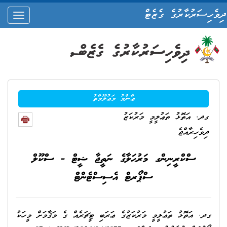
ދިވެހިސަރުކާރުގެ ގެޒެޓް
oggle
ation
ޢާންމު މަޢުލޫމާތު
ގދ. އަތޮޅު ތަޢުލީމީ މަރުކަޒު
ދިވެހިރާއްޖެ
ސްކްރީނިންގ މަރުޙަލާގެ ނަތީޖާ ޝީޓް - ސްކޫލް
ސްޕޯރޓް އެސިސްޓެންޓް
ގދ. އަތޮޅު ތަޢުލީމީ މަރުކަޒުގެ ޢަރަބި ޓީޗަރެއް ގެ މަޤާމަށް މީހަކު