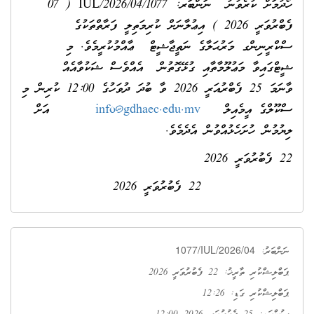
ހޯދުމަށް ކުރެވުނު ނަންބަރ: 1077/IUL/2026/04 ( 07
ފެބްރުވަރީ 2026 ) އިޢުލާނަށް ކުރިމަތިލީ ފަރާތްތަކުގެ
ސްކްރީނިންގ މަރުޙަލާގެ ނަތީޖާޝީޓް ޢާއްމުކުރީމެވެ. މި
ޝީޓްގައިވާ މަޢުލޫމާތާއި ގުޅޭގޮތުން އެއްވެސް ޝަކުވާއެއް
ވާނަމަ 25 ފެބްރުއަރީ 2026 ވާ ބުދަ ދުވަހުގެ 12:00 ކުރިން މި
ސްކޫލްގެ އީމެއިލް
info@gdhaec.edu.mv
އަށް
ލިޔުމުން ހުށަހެޅުއްވުން އެދެމެވެ.
22 ފެބުރުވަރީ 2026
22 ފެބުރުވަރީ 2026
1077/IUL/2026/04
ނަންބަރު:
ޕަބްލިޝްކުރި ތާރީޚު: 22 ފެބުރުވަރީ 2026
ޕަބްލިޝްކުރި ގަޑި: 12:26