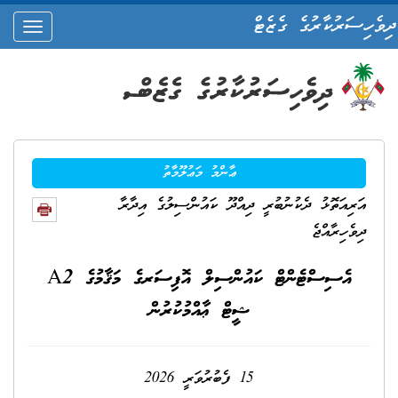
ދިވެހިސަރުކާރުގެ ގެޒެޓް
oggle
ation
ޢާންމު މަޢުލޫމާތު
އަރިއަތޮޅު ދެކުނުބުރީ ދިއްދޫ ކައުންސިލުގެ އިދާރާ
ދިވެހިރާއްޖެ
އެސިސްޓެންޓް ކައުންސިލް އޮފިސަރގެ މަޤާމުގެ A2
ޝީޓް ޢާއްމުކުރުން
15 ފެބުރުވަރީ 2026