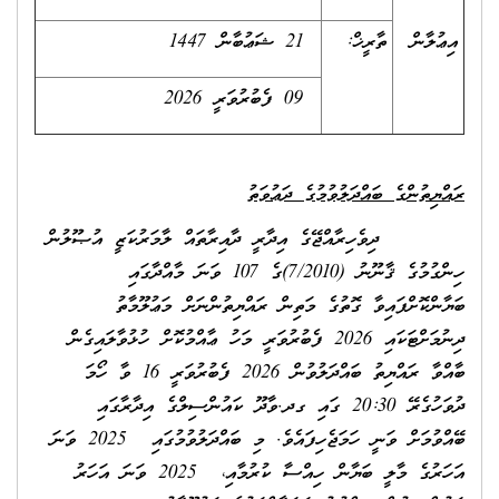
ުލާން
ތާރީޚް:
‏ 21 ޝަޢުބާން 1447
09 ފެބުރުވަރީ 2026
ޔިތުންގެ ބައްދަލުވުމުގެ ދަޢުވަތު
ެހިރާއްޖޭގެ އިދާރީ ދާއިރާތައް ލާމަރުކަޒީ އުޞޫލުން
ހިންގުމުގެ ޤާނޫނު (7/2010)ގެ 107 ވަނަ މާއްދާގައި
ންކޮށްފައިވާ ގޮތުގެ މަތިން ރައްޔިތުންނަށް މަޢުލޫމާތު
ދިނުމަށްޓަކައި 2026 ފެބުރުވަރީ މަހު ޢާއްމުކޮށް ހުޅުވާލައިގެން
ބާއްވާ ރައްޔިތު ބައްދަލުވުން 2026 ފެބުރުވަރީ 16 ވާ ހޯމަ
ދުވަހުގެރޭ 20:30 ގައި ގދ.ވާދޫ ކައުންސިލްގެ އިދާރާގައި
ބޭއްވުމަށް ވަނީ ހަމަޖެހިފައެވެ. މި ބައްދަލުވުމުގައި 2025 ވަނަ
އަހަރުގެ މާލީ ބަޔާން ހިއްސާ ކުރުމާއި، 2025 ވަނަ އަހަރު