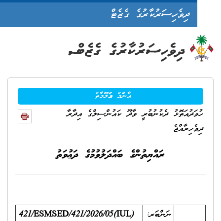
ދިވެހިސަރުކާރުގެ ގެޒެޓް
ޢާންމު މަޢުލޫމާތު
ަދުއަތޮޅު ދެކުނުބުރީ ވާދޫ ކައުންސިލްގެ އިދާރާ
ެހިރާއްޖެ
ރައްޔިތުންގެ ބައްދަލުވުމުގެ ދަޢުވަތު
ނަންބަރ:
(IUL)421/ESMSED/421/2026/
05