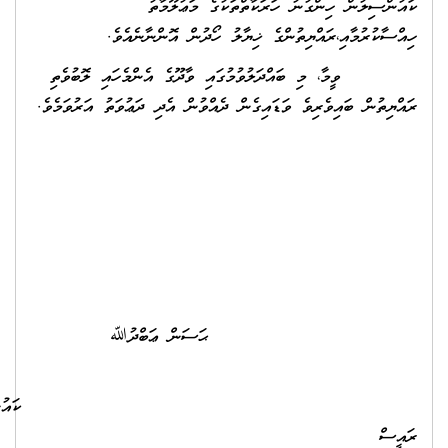
ުންސިލުން ހިންގުނު ހަރަކާތްތަކުގެ މަޢުލޫމާތު
ސާކުރުމާއި،ރައްޔިތުންގެ ޚިޔާލު ހޯދުން އޮންނާނެއެވެ.
ާ، މި ބައްދަލުވުމުގައި ވާދޫގެ އެންމެހައި ލޮބުވެތި
ްޔިތުން ބައިވެރިވެ ވަޑައިގެން ދެއްވުން އެދި ދަޢުވަތު އަރުވަމެވެ.
ަސަން ޢަބްދުﷲ
ައުންސިލްގެ
ީސް