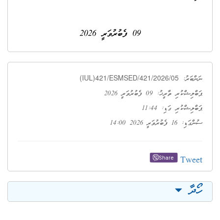
09 ފެބުރުވަރީ 2026
(IUL)421/ESMSED/421/2026/05
ްބަރު:
ިޝްކުރި ތާރީޚު: 09 ފެބުރުވަރީ 2026
ލިޝްކުރި ގަޑި: 11:44
: 16 ފެބުރުވަރީ 2026 14:00
Twe
Share
ދާ