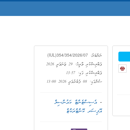
(IUL)354/354/2026/07
ނަންބަރު:
ޕަބްލިޝްކުރި ތާރީޚު: 29 ޖަނަވަރީ 2026
ޕަބްލިޝްކުރި ގަޑި: 13:57
ސުންގަޑި: 08 ފެބުރުވަރީ 2026 13:00
-
އެސިސްޓެންޓް ކައުންސިލް
އޮފިސަރ ކޮންޓްރަކްޓް