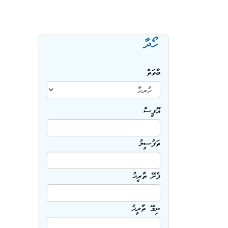
ހޯދާ
ބާވަތް
އޮފީސް
ތަފުސީލު
ފެށޭ ތާރީޚު
ނިމޭ ތާރީޚު