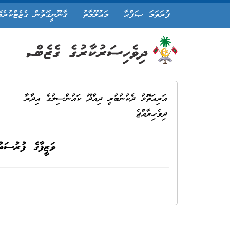
ފުރަތަމަ ޞަފްޙާ
މަޢުލޫމާތު
ޤާނޫނީގޮތުން ގެޒެޓްކުރެވ
އަރިއަތޮޅު ދެކުނުބުރީ ދިއްދޫ ކައުންސިލުގެ އިދާރާ
ދިވެހިރާއްޖެ
ވަޒީފާގެ ފުރުސަ