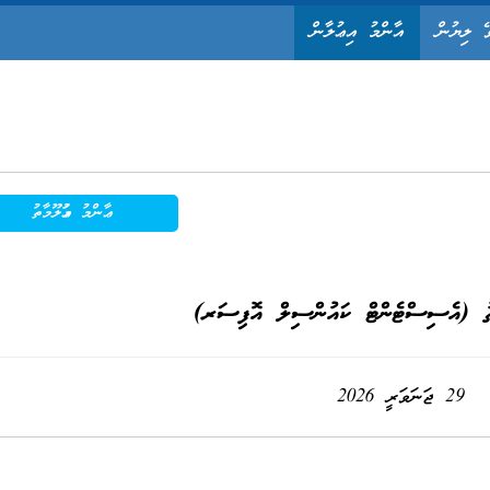
ޭ ލިޔުން
އާންމު އިޢުލާން
ޢާންމު މަޢުލޫމާތު
ތު (އެސިސްޓެންޓް ކައުންސިލް އޮފިސަރ)
29 ޖަނަވަރީ 2026