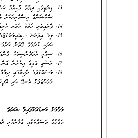
ޑިޔުޓީގައި ދިމާވާ މުހިއްމު ކަނ
ސެކްޝަންގެ އިސްވެރިޔަކަށް އެ
ޕްރައިމަރީ ހެލްތް ކެއަރ ކުރިއެ
މީގެ އިތުރުން ޞިއްޙީމަރުކަޒުގެ 
ބަދަހި ކުރުމުގެ ގޮތުން ކުރާމަސ
ސިއްހީ އެމަޖެންސީތަކާ، ޕެންޑަމ
ރަސްމީ ގަޑީގެ އިތުރުން އޮން ކޯ
މަސައްކަތުގެ ދާއިރާގައި ދިމާވާ
މުވައްޒަފަށް އެނގޭ އަދި އޮފީހު
މަގާމަށް ކަނޑައަޅާފައިވާ ޝަރުތު:
މަގާމުގެ މަސައްކަތާއި ގުޅުންހުރި ދާއިރާއަކުން ދިވ