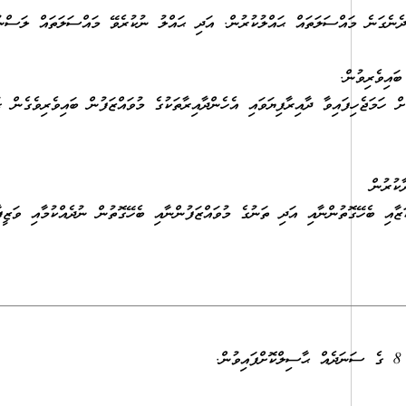
 ދެނެގަނެ މައްސަލަތައް ޙައްލުކުރުން. އަދި ޙައްލު ނުކުރެވޭ މައްސަލަތައް ލަސްނު
ައިވެރިވުން.
 ހަމަޖެހިފައިވާ ދާއިރާފިޔަވައި އެހެންދާއިރާތަކުގެ މުވައްޒަފުން ބައިވެރިވެގެން ގ
ކުރުން
ޒާއި ބެހޭގޮތުންނާއި އަދި ތަނުގެ މުވައްޒަފުންނާއި ބެހޭގޮތުން ނުދެއްކުމާއި ވަޒީފ