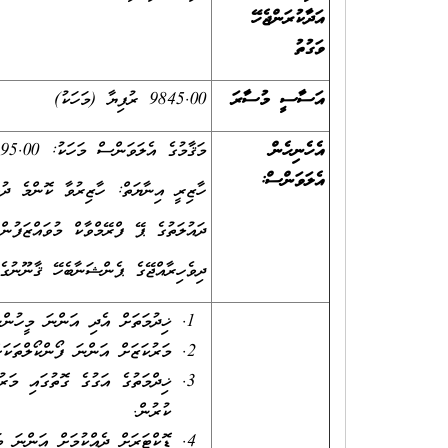
އަދާކުރަންޖެހޭ
ވަގުތު
އަސާސީ މުސާރަ
9845.00 ރުފިޔާ (މަހަކު)
އެހެނިހެން
މަޤާމުގެ އެލަވަންސް މަހަކު: 4595.00 ރުފިޔާ
އެލަވަންސް:
ހާޒިރީ އިނާޔަތް: ހާޒިރުވާ ކޮންމެ ދުވަހަކަށް: 0
ދައުލަތުގެ ޕޭ ފްރޭމްވާކް މުވައްޒަފުނ
ދިވެހިރާއްޖޭގެ ޕެންޝަނާބެހޭ ޤާނޫނުގ
ޚިދުމަތަށް އެދި އަންނަ މީހުންނ
މަރުކަޒަށް އަންނަ ފޯންކޯލްތަކަށ
ޚިދްމަތުގެ އަގުގެ ގޮތުގައި މަރ
ކުރުން.
ޑޮކްޓަރަށް ދެއްކުމަށް އަންނަ 