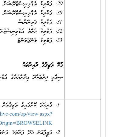
ޕަބްލިކް އެޑްމިނިސްޓްރޭޝަނ
ޕަބްލިކް އެޑްމިނިސްޓްރޭޝަން
ޕަބްލިކް ފައިނޭންސް
ޕަބްލިކް ހެލްތު އެޑްމިނިސްޓ
ޕަބްލިކް މެނޭޖްމަންޓް
ގުޅޭ ވަޒީފާގެ ދާއިރާތައް
ޞިއްޙީ ޚިދުމަތްދޭ އިދާރާއެއްގެ އެޑް
ފުރިހަމަ ކޮށްފައިވާ ވަޒީފާއަށ
.live.com/op/view.aspx?
wdOrigin=BROWSELINK
ވަޒީފާއަށް އެދޭ ފަރާތުގެ ވަނަވ