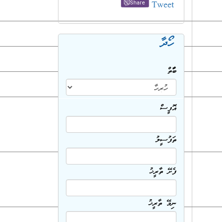
Tweet
Share
ހޯދާ
ބާވަތް
އޮފީސް
ތަފުސީލު
ފެށޭ ތާރީޚު
ނިމޭ ތާރީޚު