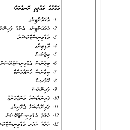
މަގާމުގެ ތައުލީމީ ރޮނގުތައް:
އެކައުންޓިންގ
އެކައުންޓިންގ އެންޑް ފައިނ
އެޑްމިނިސްޓްރޭޝަން
އޮޑިޓިންގ
ބިޒްނަސް
ބިޒްނަސް އެޑްމިނިސްޓްރޭޝަ
ބިޒްނަސް މެނޭޖްމަންޓް
ކޮމާރސް
ފައިނޭންސް
ފައިނޭންޝަލް މެނޭޖްމަންޓް
ފައިނޭންޝަލް ޕްލޭނިންގ
ހެލްތް އެޑްމިނިސްޓްރޭޝަން
ހެލްތް ކެއަރ އެޑްމިނިސްޓް