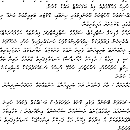
ުރިހާ މަޢްލޫމާތެއް ލިޔެ ބަލަހައްޓާ ރައްކާ ކުރުން.
ައްސަލަތައް ޑޮކްޓަރަށް އޮޅުންފިލުވައި ދިނުމާއި، ޑޮކްޓަރ ބަލިމީހާއަށް އަންގާ ދ
ުގައި ޑޮކްޓަރަށް އެހީތެރިވުން.
ައްވާ މެޑިކަލް ސެޓްފިކެޓް، ސަލާމުގެ ސެޓްފިކެޓްފަދަ ލިއުންތައް ހަވާލުކުރަންޖެހޭ 
އެހެނިހެން ފަރާތްތަކަށް ޚިދުމަތްދިނުމަށްފަހު ކަނޑައެޅިފައިވާ އަގާއި އެއްގޮތަށ
 ޚިދްމަތްދެވޭ ބަލިމީހުންގެ ފައިލް ނުވަތަ މަރުކަޒުގެ ރެކޯރޑްތައް ހަމަޖެހިފައިވާ 
 ސީ ޑީ ރިޕޯޓް / މެޑިކަލް ރެކޯރޑްސް) ކަނޑައެޅިފައިވާ ގޮތެއްގެ މަތިން ތައްޔާރ
ޑިޔުޓީ އަދާކުރުމާއި މަރުކަޒުގައި ކުރެވޭ މުހިއްމު މަސައްކަތްތަކަށް އެހީތެރިކަން
ެ ކުރުން
ްރަށަށް / މާލެ ފޮނުވަން ޖެހޭ ބަލިމީހުންގެ ކަންތައްތައް ހަމަޖައްސައިދިނުން (އ
އްކަތަށް ބޭނުންވާ ތަކެތި ކޮންމެ ދުވަހަކުވެސް މަސައްކަތް ފެށުމުގެ ކުރިން ހަ
އްސަލައެއް ދިމާވެއްޖެނަމަ ލަސްނުކޮށް ސެކްޝަންގެ އިންޗާރޖަށް / ކަމާއިބެހޭ ފަ
ދޭފަރާތްތަކަށް އެ ޚިދުމަތް ލިބޭނެ މަގު ފަހިކޮށް ދިނުމަށްފަހު ކަނޑައެޅިފައިވާ އ
ކުރުން