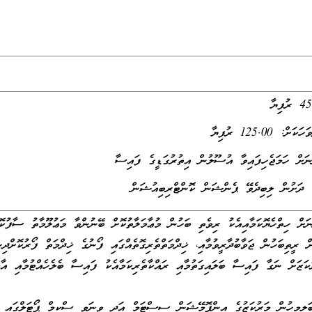
125.0 ރުފިޔާ
ްނަށް ހަމަޖެހިފައިވާ އުސޫލުން އިތުރުގަޑީގެ ފައިސާ
ެ ދަށުން ލިބިދެވޭ ޕެންޝަން ކޮންޓްރިބިއުޝަން
ަށް ހިތްހެޔޮކަމާއިއެކު ރިވެތި ބަހުން މުޢާމަލާތުކޮށް ބޭނުންވާ މަޢުލޫމާތު ސާފުކޮށ
ް ރީތިބަހުން ޖަވާބުދާރީވުމާއި، ޚިދްމަތްތެރިގޮތެއްގައި ފޯނުގެ ޚިދްމަތް ފޯރުކޮށްދިނ
ުކަޒަށް ނަގާ ފައިސާ ބަލައިގަތުމާއި ރައްކާތެރިކަމާއެކު ފައިސާ ބެލެހެއްޓުމާއި އ
ބަލިމީހުން މަރުކަޒުގެ އިންފޮމޭޝަން ސިސްޓަމް އަދި ވިނަވި ސްކީމް ޕޯޓަލްގައި ރ