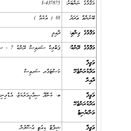
މަޤާމްގެ ނަންބަރު:
J-437875
ބޭނުންވާ ޢަދަދު
01 ( އެކެއް )
މަޤާމްގެ ގިންތި:
ދާއިމީ
މަޤާމްގެ ރޭންކް:
ޕަބްލިކް ސަރވިސް ރޭންކު 7 - ސްޓެޕް 1
ވަޒީފާ
އަދާކުރަންޖެހޭ
ކަސްޓަމާރ ސަރވިސް
ދާއިރާ
ވަޒީފާ
ބ. ކެންދޫ ޞިއްޙީމަރުކަޒު، އެޑްމި
އަދާކުރަންޖެހޭ
ތަން/ޔުނިޓް
ވަޒީފާ
ޝިފްޓް ޑިއުޓީ އުސޫލުން