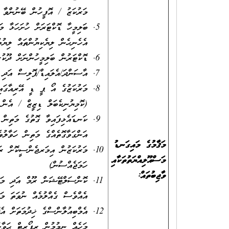
މަރުކަޒު / އޮފީހުން ބޭނުންވާ ހ
ބަލިމީހާ ޑޮކްޓަރަށް ހުށަހަޅާ މ
އެހެނިހެން ލިޔެކިޔުންތައް ލިޔުމ
ޑޮކްޓަރުން ބަލިމީހުންނަށް ދޫކުރ
އާސަންދަ/އެލައިޑް/ޕޮލިސް އަދި 
މަރުކަޒުގެ އޯ ޕީ ޑީ އޭރިއާގައި
(ކޮމިޔުނިކެބަލް ޑިޒީޒް / އެން
ކަނޑައެޅިފައިވާ ގޮތުގެ މަތިން 
އަންގަވާގޮތެއްގެ މަތިން ހަވާލުވ
މަޤާމުގެ މައިގަނޑު
މަރުކަޒުން އިމަރޖެންސީކޮށް ރަށ
މަސްއޫލިއްޔަތުތަކާއި
ހަމަޖެއްސުން)
ވާޖިބުތައް:
ކޮންސަލްޓޭޝަން ރޫމް އަދި މަސަ
އެއްވެސް ގެއްލުމެއް ނުވަތަ މަ
އެމްބިއުލާންސްގެ ޚިދުމަތަށް އެ
މަހެއް ނިމުމުން ރިޕޯރޓް ޙަވާލު