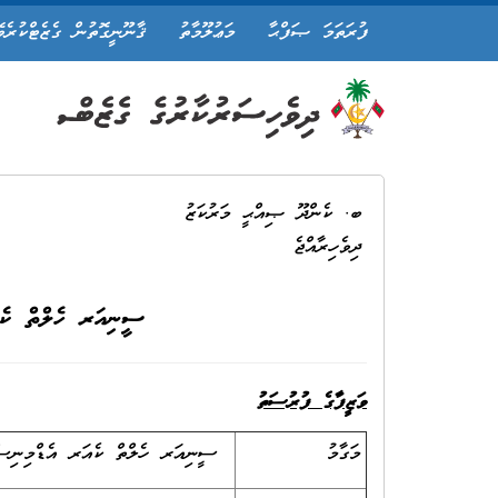
ފުރަތަމަ ޞަފްޙާ
މަޢުލޫމާތު
ޤާނޫނީގޮތުން ގެޒެޓްކުރެވ
ބ. ކެންދޫ ޞިއްޙީ މަރުކަޒު
ދިވެހިރާއްޖެ
ސީނިއަރ ހެލްތް ކެއ
ވަޒީފާގެ ފުރުސަތު
މަގާމު
ސީނިއަރ ހެލްތް ކެއަރ އެޑްމިނިސ