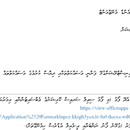
ް
 އެންޑް މެނޭޖްމަންޓް
ްރޭޝަން
މިނިސްޓްރޭޝަނާގުޅޭ ފަންނީ މަސައްކަތްތަކާއި ދިރާސާ ކުރުމުގެ މަސައްކަތްތައް
ް އެދޭ ފޯމު (މި ފޯމު ސިވިލް ސަރވިސް ކޮމިޝަނުގެ ވެބްސައިޓުންނާއި މިމަރުކަޒ
https://view.officeapps
pplication%2520Formorklnpcz.kkigh5yox1e.fu0.docx&
ަރު (ގުޅޭނެ ފޯނު ނަންބަރާއި އީ-މެއިލް އެޑްރެސް ހިމެނޭގޮތަށް).