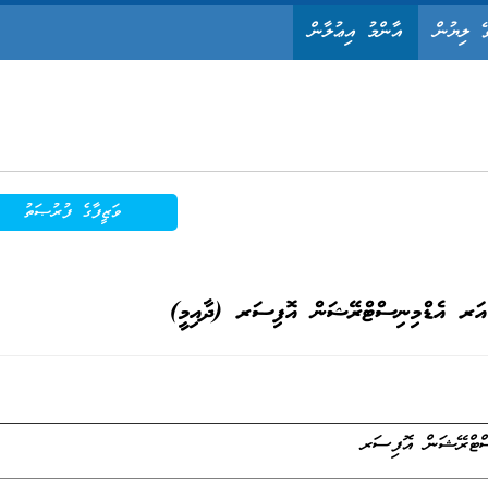
ޭ ލިޔުން
އާންމު އިޢުލާން
ވަޒީފާގެ ފުރުޞަތު
ަރ އެޑްމިނިސްޓްރޭޝަން އޮފިސަރ (ދާއިމީ)
ްޓްރޭޝަން އޮފިސަރ