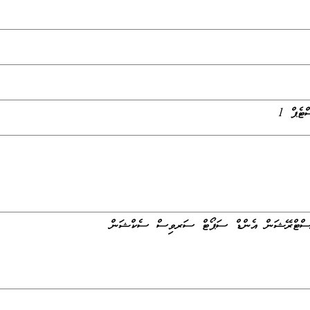
ނިސްޓްރޭޝަން އެންޑް ސަޕޯޓް ސަރވިސް ސެކްޝަން