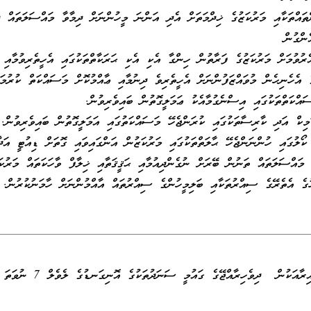
ްތައްތަކާއި މަރުކަޒުގެ ޚިދްމަތަށް އެދި އަންނަ މީހުންނަށް ދިމާވާ މައްސަލަތައް
ންގުން
ރުވުމަށް މަރުކަޒުގެ ފަރާތުން ހިންގާ އެކި އެކި ޙަރަކާތްތަކުގައި އެހީތެރިވުމާއި ބ
އެހެނިހެން މުވައްޒަފުންނަށް އެހީތެރިވެ ދިނުމާއި ޢާއްމުކޮށް މަސައްކަތް ކުރުމަށް
ައްކަތްތަކުގައި އިސްނެގުމާއެކު ޢަމަލީގޮތުން ބައިވެރިވުން.
ިކް އަދި ކާރިސާތަކުގައި ކުރަންޖެހޭ މަސައްކަތުގައި އަމަލީގޮތުން ބައިވެރިވުން.
ލުގައި ހުންނަންޖެހޭ ޙާލަތްތަކުގައި މަރުކަޒުން އަންގައިވައި ގޮތަށް ޑިއުޓީ އަދާ
 މައްސަލަތައް ތަނުން ބޭރަށް ނުގެންދިއުމާއި ޙަޤީޤަތާއި ޚިލާފް ވާހަކަތައް މަރުކަ
ގެ އެތެރޭގެ ސިއްރުތަކާއި ބަލިމީހުންގެ ސިއްރުތައް އާއްމުންނަށް ހާމަނުކުރުން.
ެހިރާއްޖޭގެ ގައުމީ ސަނަދުތަކުގެ އޮނިގަނޑުގެ ލެވެލް 7 ނުވަތަ 8 ގެ ސަނަދެއް ޙާސިލްކޮށްފައިވުން.