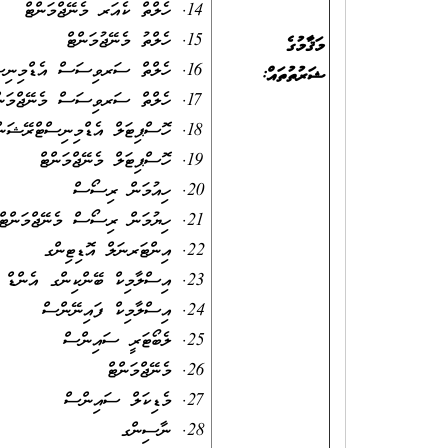
ހެލްތް ކެއަރ މެނޭޖްމަންޓް
ހެލްތު މެނޭޖުމަންޓް
މަޤާމުގެ
ހެލްތް ސަރވިސަސް އެޑްމިނ
ޝަރުތުތައް:
ހެލްތް ސަރވިސަސް މެނޭޖްމ
ހޮސްޕިޓަލް އެޑްމިނިސްޓްރޭ
ހޮސްޕިޓަލް މެނޭޖްމަންޓް
ހިއުމަން ރިސޯސް
ހިޔުމަން ރިސޯސް މެނޭޖްމަނ
އިންޓަރނަލް އޮޑިޓިންގ
އިސްލާމިކް ބޭންކިންގ އެންޑ
އިސްލާމިކް ފައިނޭންސް
ލެބޯޓަރީ ސައިންސް
މެނޭޖްމަންޓް
މެޑިކަލް ސައިންސް
ނާސިންގ