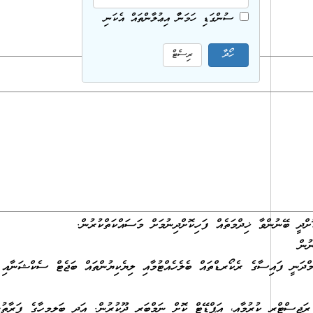
ސުންގަޑި ހަމަނުވާ އިޢުލާންތައް އެކަނި
ްދީ ބޭނުންވާ ޚިދްމަތެއް ފަހިކޮށްދިނުމަށް މަސައްކަތްކުރުން.
ުން
ާމްދަނީ ފައިސާގެ ރެކޯރޑްތައް ބެލެހެއްޓުމާއި ލިޔެކިޔުންތައް ބަޖެޓް ސެކްޝަނާއި 
ަޖިސްޓްރީ ކުރުމާއި، އަޕްޑޭޓް ކޮށް ނަމްބަރ ދޫކުރުން. އަދި ބަލިމީހާގެ ފަރާތުނ