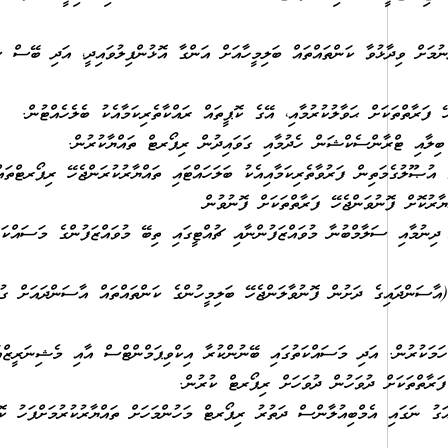
ިނުމަށް ވިދާޅުވާ ކަންތައްތައް ބަލިމީހާއަށް އަންގާ އޮޅުންފިލުވައިދީ، އަދި ބޭސް 
ފަރާތްތަކަށް ޙަވާލުކުރުމާއި، އޭގެ ކޮޕީތައް ރައްކާތެރިކަމާއެކު ބެލެހެއްޓުން.
ް ބިލާއި ޓްރާންސެކްޝަން ހެދުމާއި ގަވައިދުން ރިޕޯރޓް ތައްޔާކުރުން.
އުޞޫލުގެމަތިން ފަރުވާތެރިކަމާއިއެކު ބަލަހައްޓައި ތައްޔާރުކުރަންޖެހޭ ރިޕޯރޓްތައ
ުކޮށް ފޮނުވަންޖެހޭ ފަރާތްތަކަށް ފޮނުވުން
 ދިނުމާއި ސަލާމްބުނާ މުވައްޒަފުންނާއި ޗުއްޓީގައި ތިބޭ މުވައްޒަފުންގެ މަސައްކަ
ާސަންދައިގެ ދަށުން ފޮނުވާލަންޖެހޭ ބަލިމީހުންގެ ކަންތައްތައް އާސަންދައަށް ގުޅ
މަކުރުން. އަދި މަސައްކަތުގައި ބޭނުންކުރާ އިކްވިޕަމްންޓްސް އާއި މެޝިނަރީޒްއަ
ރާތްތަކަށް ދުވަހުން ދުވަހަށް ރިޕޯރޓް ކުރުން.
ަގު ނަގައި އެމްބިއުލާންސް ދަތުރު ރިޕޯރޓް މަހުންމަހަށް ތައްޔާރުކުރުމަށްފަހު ކޮ