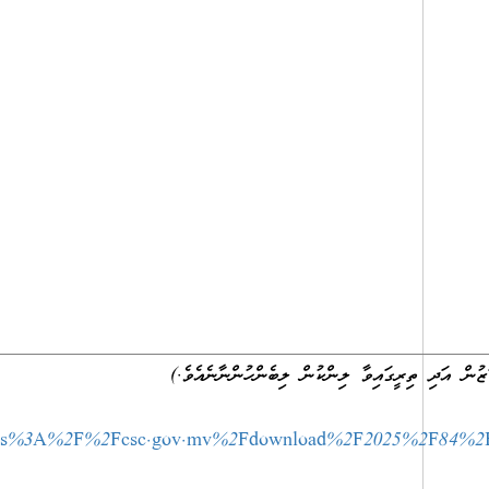
ުން އަދި ތިރީގައިވާ ލިންކުން ލިބެންހުންނާނެއެވެ.)
tps%3A%2F%2Fcsc.gov.mv%2Fdownload%2F2025%2F84%2FA