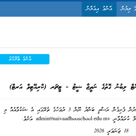
ޭ ލިޔުން
އާންމު އިޢުލާން
ޢާންމު މަޢުލޫމާތު
އިންޓް ލިބުނު ގޮތުގެ ނަތީޖާ ޝީޓު - ޓީޗަރ (ކްރިއޭޓިވް އަރޓް)
މި ޝީޓާ ގުޅޭ ގޮތުން އެއްވެސް ޝަކުވާއެއް އޮތްނަމަ މިއަދުން ފެށިގެން ރަސްމީ ބަންދު ނޫން 3 ދުވަހުގެ ތެރޭގައި އެ ޝަކުވާއެއް މި
ިލް ކުރައްވާނީ
admin@naivaadhooschool.edu.mv
އަށެވެ.
18 ޖަނަވަރީ 2026