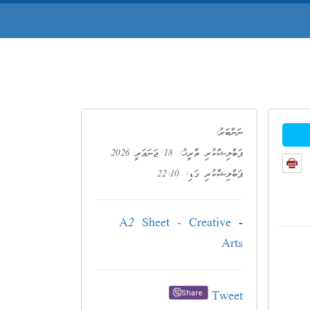
ނަންބަރު:
ޕަބްލިޝްކުރި ތާރީޚު: 18 ޖަނަވަރީ 2026
ޕަބްލިޝްކުރި ގަޑި: 22:10
A2 Sheet - Creative
-
Arts
Tweet
Share