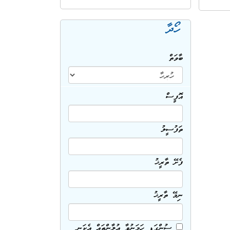
ހޯދާ
ބާވަތް
އޮފީސް
ތަފުސީލު
ފެށޭ ތާރީޚު
ނިމޭ ތާރީޚު
ސުންގަޑި ހަމަނުވާ އިޢުލާންތައް އެކަނި