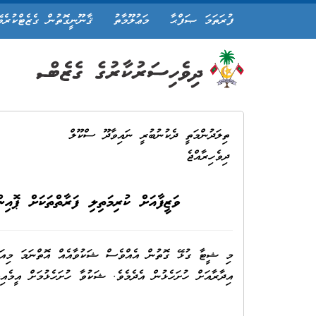
ފުރަތަމަ ޞަފްޙާ
މަޢުލޫމާތު
ޤާނޫނީގޮތުން ގެޒެޓްކުރެވ
ތިލަދުންމަތީ ދެކުނުބުރީ ނައިވާދޫ ސްކޫލް
ދިވެހިރާއްޖެ
ވަޒީފާއަށް ކުރިމަތިލި ފަރާތްތަކަށް ޕޮ
އިދާރާއަށް ހުށަހެޅުން އެދެމެވެ. ޝަކުވާ ހުށަހެޅުމަށް އީމެއ