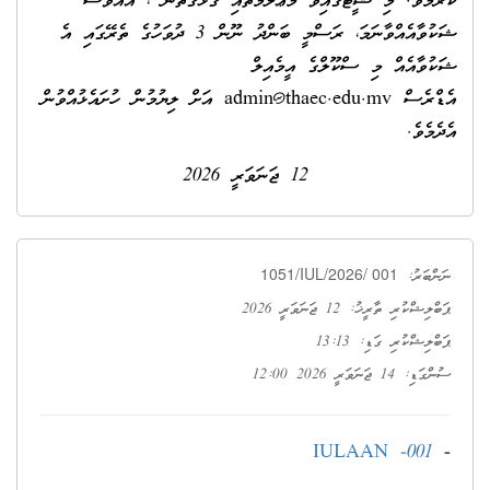
ކުރަމެވެ. މި ޝީޓްގައިވާ މަޢުލޫމާތާއި ގުޅޭގޮތުން ، އެއްވެސް
ޝަކުވާއެއްވާނަމަ، ރަސްމީ ބަންދު ނޫން 3 ދުވަހުގެ ތެރޭގައި އެ
ޝަކުވާއެއް މި ސްކޫލްގެ އީމެއިލް
އެޑްރެސް
admin@thaec.edu.mv
އަށް ލިޔުމުން ހުށައެޅުއްވުން
އެދެމެވެ.
12 ޖަނަވަރީ 2026
1051/IUL/2026/ 001
ނަންބަރު:
ޕަބްލިޝްކުރި ތާރީޚު: 12 ޖަނަވަރީ 2026
ޕަބްލިޝްކުރި ގަޑި: 13:13
ސުންގަޑި: 14 ޖަނަވަރީ 2026 12:00
IULAAN -001
-