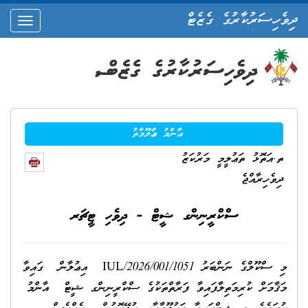
ދިވެހިސަރުކާރުގެ ގެޒެޓް
oggle
ation
ޢާންމު މަޢުލޫމާތު
ތ.އަތޮޅު ތަޢުލީމީ މަރުކަޒު
ދިވެހިރާއްޖެ
ސްކްރީނިންގ ޝީޓް - ދިވެހި ޓީޗަރ
މި ސްކޫލްގެ ނަންބަރު 1051/IUL/2026/001 އިޢުލާން ގައިވާ
މަޤާމަށް ކުރިމަތިލާފައިވާ ފަރާތްތަކުގެ ސްކްރީނިންގ ޝީޓް އާންމު