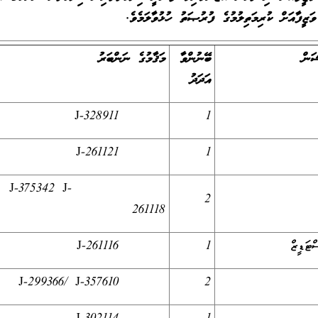
.
ަން
ބޭނުންވާ
މަޤާމުގެ ނަންބަރު
އަދަދު
J-328911
1
J-261121
1
J-375342 J-
2
261118
ޓަޑީޒް
1
J-261116
J-299366/ J-357610
2