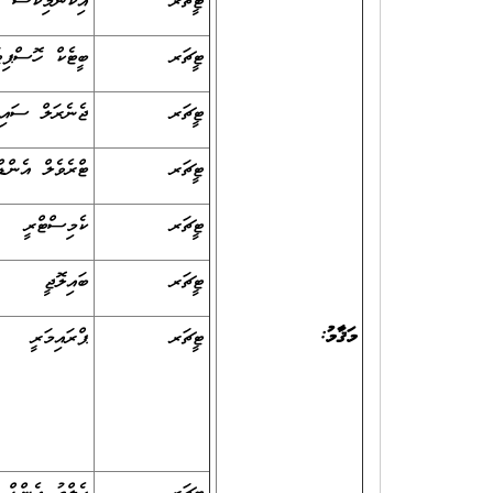
ޓީޗަރ
އިކޮނޮމިކްސް
ޓީޗަރ
ބީޓެކް ހޮސްޕިޓަ
ޓީޗަރ
ޖެނެރަލް ސައި
ޓީޗަރ
ޓްރެވެލް އެންޑް
ޓީޗަރ
ކެމިސްޓްރީ
ޓީޗަރ
ބައިލޮޖީ
މަޤާމު:
ޓީޗަރ
ޕްރައިމަރީ