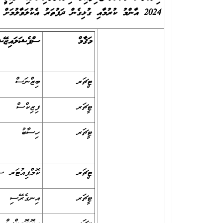
2024 އާންމު ކުރުމާއި ގުޅިގެން ދަފުތަރު އެކުލަވާލުމަށް ވަޒީފާއަށް ކުރިމަތިލުމުގެ ފުރުޞަތު ހުޅުވާލަމެވެ
މަޤާމް
ސްޕެޝަލައިޒޭޝ
ޓީޗަރ
ބިޒްނަސް
ޓީޗަރ
ފިޒިކްސް
ޓީޗަރ
ހިސާބު
ޓީޗަރ
ކޮމްޕިއުޓަރ ސް
ޓީޗަރ
އިނގެރޭސި