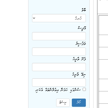
ބާވަތް
އޮފީސް
ތަފުސީލު
ފެށޭ ތާރީޚު
ނިމޭ ތާރީޚު
ސުންގަޑި ހަމަނުވާ އިޢުލާންތައް އެކަނި