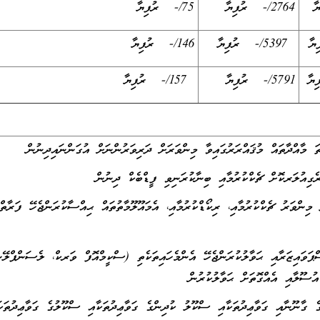
2764/- ރުފިޔާ
75/- ރުފިޔާ
5397/- ރުފިޔާ
146/- ރުފިޔާ
5791/- ރުފިޔާ
157/- ރުފިޔާ
މިންވަރު ޗެކްކުރުމާއި، ރިކޯޑްކުރުމާއި، އެމައޫލޫމާތުތައް ޙިއްސާކުރަންޖެހޭ ފަރާތްތ
ްޕަވައިޒަރާއި ޙަވާލުކުރަންޖެހޭ އެންމެހައިތަކެތި (ސްކީމްއޮފް ވަރކް، ލެސަންޕްލޭނ
ުސޫލާއި އެއްގޮތަށް ޙަވާލުކުރުން
ެ ގާނޫނާއި ގަވާޢިދުތަކާއި ސްކޫލު ކުދިންގެ ގަވާޢިދުތަކާއި ސްކޫލުގެ ގަވާޢިދުތަކަ