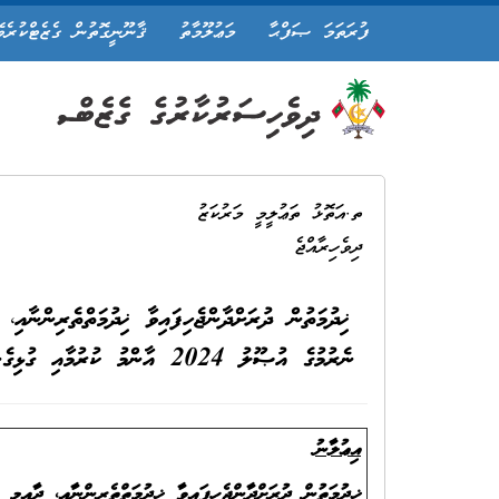
ފުރަތަމަ ޞަފްޙާ
މަޢުލޫމާތު
ޤާނޫނީގޮތުން ގެޒެޓްކުރެވ
ތ.އަތޮޅު ތަޢުލީމީ މަރުކަޒު
ދިވެހިރާއްޖެ
ޚިދުމަތުން ދުރަށްދާންޖެހިފައިވާ ޚިދުމަތްތެރިންނާއި،
ނެރުމުގެ އުޞޫލު 2024 އާންމު ކުރުމާއި ގުޅިގެން ދަފުތަރު އެކުލަވާލުމަށް ވަޒީފާއަށް ކުރިމަތިލުމުގެ ފުރުޞަތު ހުޅުވާލަމެވެ.
އިޢުލާނު
ޚިދުމަތުން ދުރަށްދާންޖެހިފައިވާ ޚިދުމަތްތެރިންނާއި، ދާއިމީ