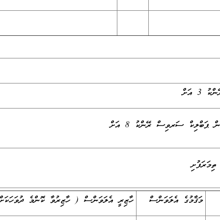
ިމަރަފުށި
މަޤާމުގެ އެލަވަންސް
ހާޒިރީ އެލަވަންސް ( ހާޒިރުވާ ކޮންމެ ދުވަހަކަށ