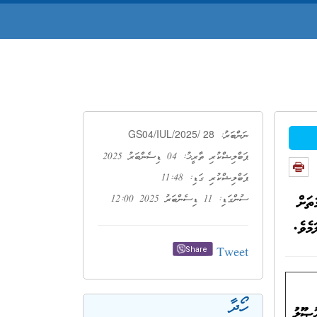
GS04/IUL/2025/ 28
ނަންބަރު:
ޕަބްލިޝްކުރި ތާރީޚު: 04 ޑިސެންބަރު 2025
ޕަބްލިޝްކުރި ގަޑި: 11:48
ތަށް
ސުންގަޑި: 11 ޑިސެންބަރު 2025 12:00
Tweet
Share
ހޯދާ
ުޞޫލު