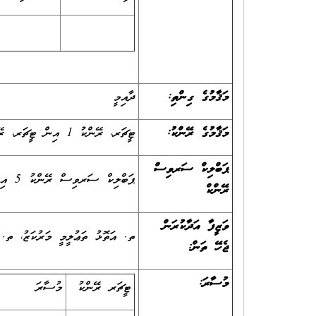
މަޤާމުގެ ގިންތި:
ދާއިމީ
މަޤާމުގެ ރޭންކު:
ޓީޗަރ، ރޭންކު 1 އިން ޓީޗަރ، ރޭންކު 3 އަށް
ޕަބްލިކް ސަރވިސް
ޕަބްލިކް ސަރވިސް ރޭންކު 5 އިން ޕަބްލިކް ސަރވިސް ރޭންކު 8 އަށް
ރޭންކް
ވަޒީފާ އަދާކުރަން
ތ. އަތޮޅު ތަޢުލީމީ މަރުކަޒު، ތ. ތ
ޖެހޭ ތަން:
މުސާރަ:
ޓީޗަރ ރޭންކު
މުސާރަ