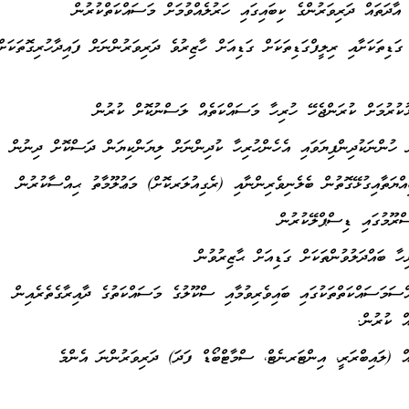
 އާދަތައް ދަރިވަރުންގެ ކިބައިގައި ހަރުލެއްވުމަށް މަސައްކަތްކުރުން
 ގަޑިތަކަށާއި ރިލީފްގަޑިތަކަށް ގަޑިއަށް ހާޒިރުވެ ދަރިވަރުންނަށް ފައިދާހުރިގޮތަކަށް
ްސަމަސައްކަތްތަކުގައި ބައިވެރިވުމާއި ސްކޫލުގެ މަސައްކަތުގެ ދާއިރާގެތެރެއިން
އް ކުރުން.
އް (ލައިބްރަރީ، އިންޓަރނެޓް، ސްމާޓްބޯޑް ފަދަ) ދަރިވަރުންނަ އެންމެ