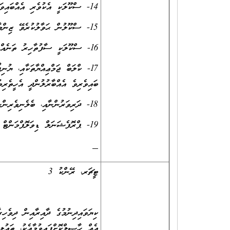
14- ސްކޫލަކީ އެކުވެރި އެއްބައިވަންތަބައެއް އުޅޭ އުފާވެރި މާޙައުލަކަށް ހެދުމަށް މަސައްކަތްކުރުން
15- ސްކޫލުން ޙަވާލުކުރެވޭ ޒިންމާތަކާއިގުޅިގެން ޖަވާބުދާރީވުމާއި ޒިންމާދާރުވުން
16- ސްކޫލަކީ ސާފުތާހިރު ތަނެއްގެގޮތުގައި ދެމެހެއްޓުމަށް ދަރިވަރުން ލައްވާ މަސައްކަތްކުރުވުން
17- ކްލަބް ޖަމްޢިއްޔާތަކާއި، ޔުނ
ބައިވެރިވެ އެއްބާރުލުންދީ އެހީތެރިވ
18- ދަރިވަރުންނާއި، ބެލެނިވެރިންނާއި، ސްޓާފުން އަދި ސްކޫލުގެ ސިއްރުތައް ހިފެހެއްޓުން
19- ޕްރޮފެޝަނަލް ޑިވަލޮޕްމަންޓް ޕްރޮގްރާމްތަކުގައި ފުރިހަމަޔަށް ބައިވެރިވުން
ޓީޗަރ، ރޭންކު 3