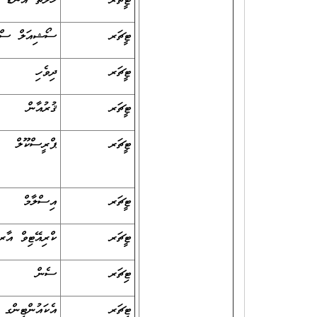
ޓީޗަރ
ހެލްތު އެންޑް 
ޓީޗަރ
ސޯޝިއަލް ސްޓ
ޓީޗަރ
ދިވެހި
ޓީޗަރ
ޤުރުއާން
ޓީޗަރ
ޕްރީސްކޫލް
ޓީޗަރ
އިސްލާމް
ޓީޗަރ
ކްރިއޭޓިވް އާރ
ޓިޗަރ
ސެން
ޓިޗަރ
އެކައުންޓިންގ