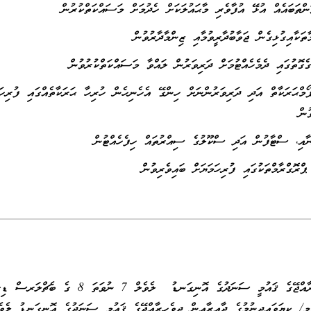
ިފޯމްޙަރަކާތް އަދި ދަރިވަރުންނަށް ހިންގޭ އެހެނިހެން ހުރިހާ ޙަރަކާތެއްގައި ފުރިހަމ
ުން
ކިޔަވައިދިނުމުގެ ދާއިރާއިން ދިވެހިރާއްޖޭގެ ޤައުމީ ސަނަދުގެ އޮނިގަނޑު ލެވެލް 7 ނުވަތަ 8 ގެ 