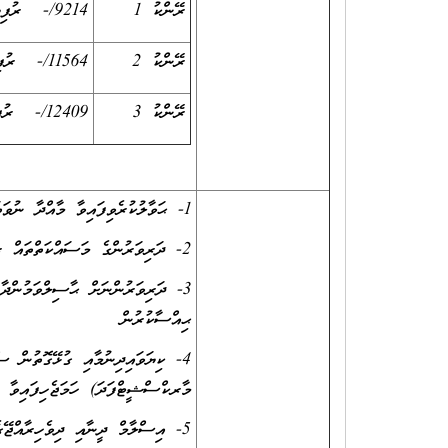
ރޭންކު 1
9214/- ރުފިޔާ
ރޭންކު 2
11564/- ރުފިޔާ
ރޭންކު 3
12409/- ރުފިޔާ
1- ޙަވާލުކުރެވިފައިވާ މާއްދާ ނުވަތަ މާއްދާތައް މުޤައްރަރުގައިވާ މިންވަރަށް ދަރިވަރުންނަށް އުގަންނައިދިނުން
2- ދަރިވަރުންގެ މަސައްކަތްތައް ރެގިއުލަރކޮށް ޗެކްކުރުމާއި ބިނާކުރަނިވި ފީޑްބެކް ދިނުން
3- ދަރިވަރުންނަށް ޙާސިލްވަމުންދާ 
ޙިއްސާކުރުން
4- ކިޔަވައިދިނުމާއި ގުޅޭގޮތުން ސ
މާރކްސްޝީޓްފަދަ) ހަމަޖެހިފައިވާ އ
5- އިސްލާމް ދީނާއި ދިވެހިރާއްޖޭގ