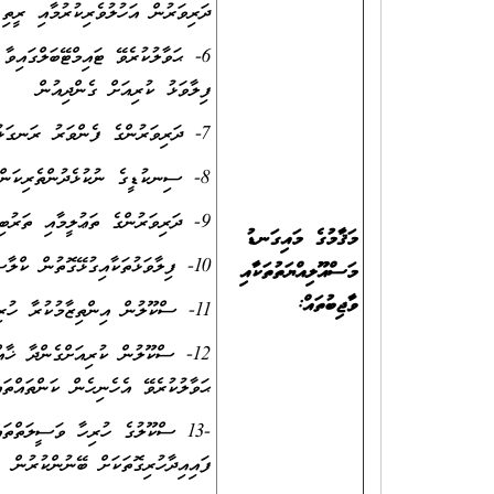
ދަރިވަރުން އަހުލުވެރިކުރުމާއި ރީތި
6- ޙަވާލުކުރެވޭ ޓައިމްޓޭބަލްގައިވާ
ފިލާވަޅު ކުރިއަށް ގެންދިއުން
7- ދަރިވަރުންގެ ފެންވަރު ރަނގަޅުކުރުމަށް ކުރަންޖެހޭ ހުރިހާ މަސައްކަތެއް ލަސްނުކޮށް ކުރުން
8- ސިނކުޑީގެ ނުކުޅެދުންތެރިކަން ހުންނަކުދިންފިޔަވައި އެހެންހުރިހާ ކުދިންނަށް ލިޔަންކިޔަން ދަސްކޮށް ދިނުން
9- ދަރިވަރުންގެ ތަޢުލީމާއި ތަރުބިއްޔަތާއިގުޅޭގޮތުން ބެލެނިވެރިންނާއި (ރެގިއުލަރކޮށް) މަޢުލޫމާތު ޙިއްސާކުރުން
މަޤާމުގެ މައިގަނޑު
10- ފިލާވަޅުތަކާއިގުޅޭގޮތުން ކްލާސްރޫމުގައި ޑިސްޕްލޭކުރުން
މަސްއޫލިއްޔަތުތަކާއި
ވާޖިބުތައް
:
11- ސްކޫލުން އިންތިޒާމުކުރާ ހުރިހާ ބައްދަލުވުންތަކަށް ގަޑިއަށް ޙާޒިރުވުން
12- ސްކޫލުން ކުރިއަށްގެންދާ ޚާއ
ޙަވާލުކުރެވޭ އެހެނިހެން ކަންތައްތަ
-13 ސްކޫލުގެ ހުރިހާ ވަސީލަތްތަ
ފައިއިދާހުރިގޮތަކަށް ބޭނުންކުރުން