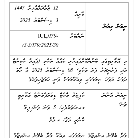
12 ޖުމާދަލްއާޚިރާ 1447
ތާރީޚް
3 ޑިސެންބަރު 2025
ނީލަން ކިޔުން
ނަންބަރު
IUL)179-
3.3/179/2025/30)
މި އޮތޯރިޓީގައި ބޭނުންކޮށްފައިހުރި ބައެއް ތަކެތި (ފައިލް ކެބިނެޓް
އަދި ފަރުނީޗަރު ފަދަ ތަކެތި) 08 ޑިސެންބަރު 2025 ވާ ހޯމަ
ދުވަހު ދުވަހު ނީލަމުގައި ވިއްކާލުމަށް ވަނީ ހަމަޖެހިފައެވެ
ނީލަން އޮންނަ
ކެޕިޓަލް މާކެޓް ޑިވެލޮޕްމަންޓް އޮތޯރިޓީ
ތަން:
މއ.އުތުރުވެހި/ 5 ވަނަ ފަންގިފިލާ
ކެނެރީ މަގު/ ކ.މާލެ
މުދާ ބެލޭނެ އިންތިޒާމް
ނީލަމުގައި ވިއްކާ މުދާ ބެލޭނެ އިންތިޒާމް