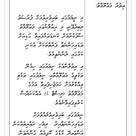
އިތުރު މަޢުލޫމާތު:
މި ނީލަމުގައި ބައިވެރިވުމަށް ފުރުޞަތު
ލިބިދެވޭނީ، މި އިޢުލާނުގައި މަޢުލޫމާތު
ސާފުކުރުމަށް ކަނޑައަޅާފައިވާ ގަޑިއަށް
ވަޑައިގަންނަވާ ފަރާތްތަކަށް އެކަނި
ކަމުގައި ދެންނެވީމެވެ.
މި އިޢުލާނާއެކު ނީލަމުގައި ހިމެނޭ
ތަކެތީގެ މަޢުލޫމާތާއި، ނީލަމުގައި ތަކެތި
ވިއްކާލުމަށް ހަމަޖެހިފައިވާ އަގުގެ
މަޢުލޫމާތު (ލިސްޓް 1) އެއްކަރުދާސް
ކުރެވިފައިވާނެއެވެ.
ނީލަމުގައި ބައިވެރިވެލެއްވުމަށް
ވަޑައިގަންނަވާއިރު ދިވެހި ރައްޔިތެއްކަން
އަންގައިދޭ ކާޑުގެ ކޮޕީއެއް ގެންނަވަން