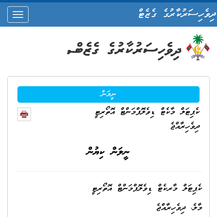
ދިވެހިސަރުކާރުގެ ގެޒެޓް
oggle
ation
ނީލަން
ކެޕިޓަލް މާކެޓް ޑިވެލޮޕްމަންޓް އޮތޯރިޓީ
ދިވެހިރާއްޖެ
ނީލަން ކިޔުން
ކެޕިޓަލް މާރކެޓް ޑިވެލޮޕްމަންޓް އޮތޯރިޓީ
މާލެ، ދިވެހިރާއްޖެ