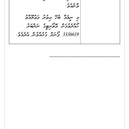
ވާނެއެވެ.
މި ނީލަމާ ބެހޭ އިތުރު މަޢުލޫމާތު
ހޯއްދެވުމަށް، އޮތޯރިޓީގެ ނަންބަރު
3336619 ފޯނަށް ގުޅުއްވުން އެދެމެވެ.
-----------------------------------------