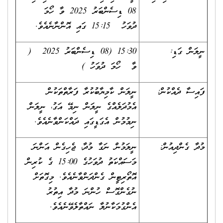
08 ޑިސެންބަރު 2025 ވާ ހޯމަ
ދުވަހު 15:15 ގައި އޮންނާނެއެވެ.
ނީލަން ގަޑި:
15:30 (08 ޑިސެންބަރު 2025 (
ވާ ހޯމަ ދުވަހު )
ފައިސާ ދެއްކުން:
ނީލަން ކާމިޔާބުކުރާ ފަރާތްތަކުން
އެމުދަލެއްގެ ނީލަން ނިމޭ އަގު، ނީލަން
ނިމުމުން އެގަޑީގައި ދައްކަންވާނެއެވެ.
މުދާ ގެންދިއުން:
ނީލަމުން ނަގާ މުދާ، ޖެހިގެން އަންނަ
މަސައްކަތު ދުވަހުގެ 15:00 ގެ ކުރިން
އޮތޯރިޓީން ގެންދަންވާނެއެވެ. މިގޮތަށް
ނުގެންގޮސް ހުންނަ މުދާ އިތުރު
އެންގުމަކާނުލާ ނައްތާލެވޭނެއެވެ.