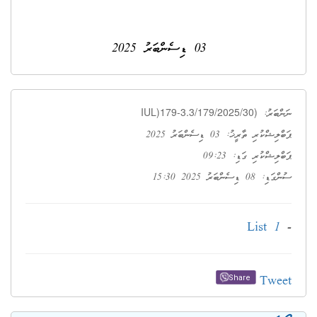
03 ޑިސެންބަރު 2025
IUL)179-3.3/179/2025/30)
ނަންބަރު:
ޕަބްލިޝްކުރި ތާރީޚު: 03 ޑިސެންބަރު 2025
ޕަބްލިޝްކުރި ގަޑި: 09:23
ސުންގަޑި: 08 ޑިސެންބަރު 2025 15:30
List 1
-
Tweet
Share