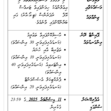
މައިގަނޑު
މި މަޤާމުގެ މަސްއޫލިއްޔަތުތައް މި
މަސައްކަތާއި
އިޢުލާނާއެކު ހިމަނާފައިވާ ޓަރމްސް
އޮފް ރެފަރެންސް (ޓީ.އޯ.އާރު) ގައި
ޒިންމާތައް
ބަޔާންކޮށްފައި ވާނެއެވެ.
ޕޮއިންޓް ދޭނެ
ޙާސިލުކޮށްފައިވާ ތަޢުލީމު
މިންގަނޑުތައް
(ކަނޑައެޅިފައިވަނީ 30 އިންސައްތަ)
ތަޖުރިބާ އާއި ހުނަރު
(ކަނޑައެޅިފައިވަނީ 10 އިންސައްތަ)
އިންޓަރވިއު (ކަނޑައެޅިފައިވަނީ 40
އިންސައްތަ)
ޕްރެކްޓިކަލް އެސެސްމަންޓް
(ކަނޑައެޅިފައިވަނީ 20 އިންސައްތަ)
އެޕްލިކޭޝަން
11 ޑިސެންބަރު
2025
ގެ 23:59
ސުންގަޑި
ގެކުރިން