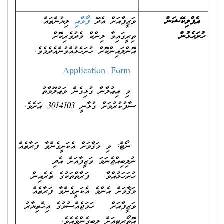
އެޕްލިކޭޝަން
ވަޒީފާއަށް އެދޭ
ފ
މ
އ
ލިޔުންތައް
ހުށަހެޅުން
ތިރީގައިވާ ލިންކް މެދުވެރިކޮށް
އޮންލައިންކޮށް ހުށަހެޅުއްވުންއެދެމެވެ.
Application Form
މި އިޢުލާނާ ގުޅިގެން މަޢުލޫމާތު
ސާފުކުރުމަށް ގުޅާނީ 3014103 އަށެވެ.
ނޯޓް: މި މަޤާމަށް އެކަށީގެންވާ ފަރާތެއް
ނުލިބިއްޖެނަމަ ވަޒީފާއަށް އެދި
ހުށަހަޅުއްވާ ފަރާތްތަކުގެ ތެރެއިން
މަޤާމަށް އެންމެ އެކަށީގެންވާ ފަރާތެއް
ވަޒީފާއަށް ހަމަޖެއްސުމުގެ އިޚްތިޔާރު
އޮތޯރިޓީއަށް ލިބިގެންވެއެވެ.