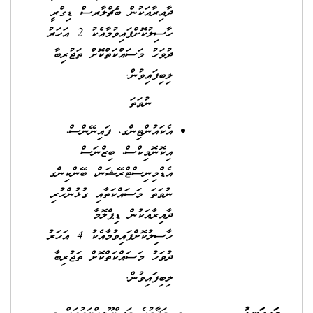
ދާއިރާއަކުން ބެޗްލާރސް ޑިގްރީ
ހާސިލުކޮށްފައިވުމާއެކު 2 އަހަރު
ދުވަހު މަސައްކަތްކޮށް ތަޖުރިބާ
ލިބިފައިވުން.
ނުވަތަ
އެކައުންޓިންގ، ފައިނޭންސް،
އިކޮނޮމިކްސް، ބިޒްނަސް
އެޑްމިނިސްޓްރޭޝަން، ބޭންކިންގ‏
ނުވަތަ މަސައްކަތާއި ގުޅުންހުރި
ދާއިރާއަކުން ޑިޕްލޮމާ
ހާސިލުކޮށްފައިވުމާއެކު 4 އަހަރު
ދުވަހު މަސައްކަތްކޮށް ތަޖުރިބާ
ލިބިފައިވުން.