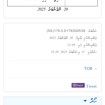
20 ނޮވެންބަރު 2025
(IUL)179-3.3/179/2025/26
ނަންބަރު:
ޕަބްލިޝްކުރި ތާރީޚު: 20 ނޮވެންބަރު 2025
ޕަބްލިޝްކުރި ގަޑި: 12:39
ސުންގަޑި: 11 ޑިސެންބަރު 2025 23:59
TOR
-
Tweet
Share
ހޯދާ