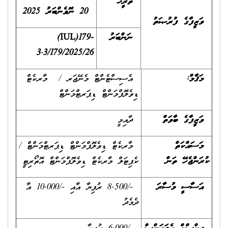
ތާރީޚް
20
ނޮވެންބަރު 2025
ވަޒީފާގެ ފުރުޞަތު
ނަންބަރު
(IUL)179-
3.3/179/2025
/26
މަޤާމް:
އެސިސްޓެންޓް މެނޭޖަރ / މާރކެޓް
ޑިވެލޮޕްމަންޓް ޑިޕަރޓްމަންޓް
ވަޒީފާގެ ބާވަތް
ދާއިމީ
މަސައްކަތް
މާރކެޓް ޑިވެލޮޕްމަންޓް ޑިޕަރޓްމަންޓް /
ކުރަންޖެހޭ ތަން
ކެޕިޓަލް މާރކެޓް ޑިވެލޮޕްމަންޓް އޮތޯރިޓީ
އަސާސީ މުސާރަ
-/8,500 ރުފިޔާ އާއި -/10,000 އާ
ދެމެދު