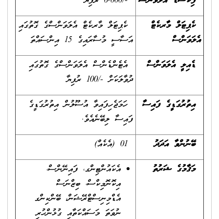
ފިކްސްޑް އެލަވަންސް
-/6,000 ރުފިޔާ
ކެޕިޓަލް މާރކެޓް
ކެޕިޓަލް މާރކެޓް އެލަވަންސްގެ ގޮތުގައި
އެލަވަންސް
އަސާސީ މުސާރައިގެ 15 އިންސައްތަ
ޑެއިލީ އެލަވަންސް
އެޓެންޑެންސް އެލަވަންސްގެ ގޮތުގައި
ދުވާލަކަށް -/100 ރުފިޔާ
އިތުރުގަޑީގެ ފައިސާ
ހަމަޖެހިފައިވާ އުސޫލުން އިތުރުގަޑީގެ
ފައިސާ ލިބޭނެއެވެ.
ބޭނުންވާ އަދަދު
01 (އެކެއް)
މަޤާމުގެ ޝަރުތު
އެކައުންޓިންގ، ފައިނޭންސް،
އިކޮނޮމިކްސް، ބިޒްނަސް
އެޑްމިނިސްޓްރޭޝަން، ބޭންކިންގ‏
ނުވަތަ މަސައްކަތާއި ގުޅުންހުރި