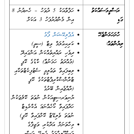
ރަސްމީ
މަސައްކަތު
ހަފްތާއަކު 5 ދުވަހު – ހެނދުނު 8
ގަޑި
އިން މެންދުރުފަހު 3 އަކަށް
ހުށަހަޅަންޖެހޭ
އ
ޕ
ލ
ކ
ޝ
ނ
ް
ފ
މ
ލިޔުންތައް:
ކަރިކިއުލަމް ވިޓާ (ސީވީ)
ދިވެހި ރައްޔިތެއްކަން އަންގައިދޭ
(މުއްދަތު ހަމަނުވާ) ކާޑުގެ ކޮޕީ
ލިބިފައިވާ ތަޢުލީމީ ސެޓުފިކެޓްތަކާއި
ޓްރާންސްކްރިޕްޓްތަކުގެ ކޮޕީ
(ރާއްޖެއިން ބޭރުގެ
ޔުނިވަރސިޓީއަކުން ނުވަތަ ކޮލެޖަކުން
ހަދާފައިވާ ކޯހެއްނަމަ އެކްރެޑިޓް
ނުވަތަ ވެލިޑޭޓް ކޮށްފައިވާ ކޮޕީ)
މިހާތަނަށް އަދާކުރި ވަޒީފާގެ
މަސްއޫލިއްޔަތު އެނގޭ ރަސްމީ