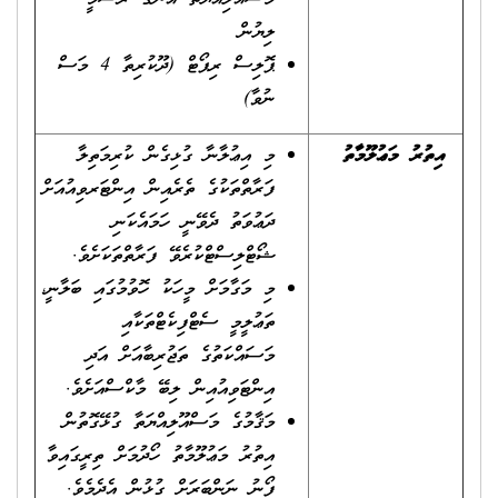
ލިޔުން
ޕޮލިސް ރިޕޯޓް (ދޫކުރިތާ 4 މަސް
ނުވާ)
އިތުރު މަޢުލޫމާތު
މި އިޢުލާނާ ގުޅިގެން ކުރިމަތިލާ
ފަރާތްތަކުގެ ތެރެއިން އިންޓަރވިއުއަށް
ދަޢުވަތު ދެވޭނީ ހަމައެކަނި
ޝޯޓްލިސްޓްކުރެވޭ ފަރާތްތަކަށެވެ.
މި މަގާމަށް މީހަކު ހޮވުމުގައި ބަލާނީ،
ތަޢުލީމީ ސެޓްފިކެޓްތަކާއި
މަސައްކަތުގެ ތަޖުރިބާއަށް އަދި
އިންޓަވިއުއިން ލިބޭ މާކްސްއަށެވެ.
މަޤާމުގެ މަސްއޫލިއްޔަތާ ގުޅޭގޮތުން
އިތުރު މަޢުލޫމާތު ހޯދުމަށް ތިރީގައިވާ
ފޯނު ނަންބަރަށް ގުޅުން އެދެމެވެ.