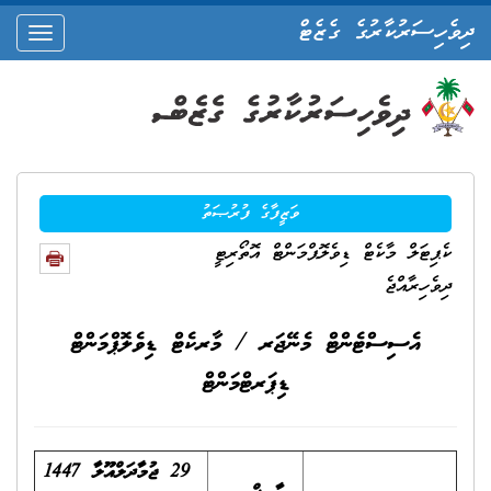
ދިވެހިސަރުކާރުގެ ގެޒެޓް
oggle
ation
ވަޒީފާގެ ފުރުޞަތު
ކެޕިޓަލް މާކެޓް ޑިވެލޮޕްމަންޓް އޮތޯރިޓީ
ދިވެހިރާއްޖެ
އެސިސްޓެންޓް މެނޭޖަރ / މާރކެޓް ޑިވެލޮޕްމަންޓް
ޑިޕަރޓްމަންޓް
29
ޖުމާދަލްއޫލާ 1447