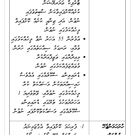
ޓްރެފިކް ވަޔަރލޭޝަން
ކުށެއްކޮށްފައިވާކަން ސާބިތުވެފައި
ނުވުން. އަދި ޖިނާއީ ކުށެއް ކޮށްފައިވާ
މީހެއްކަމުގައި ނުވުން.
އުމުރުން 55 އަހަރު ނުވާ މީހެއްކަމުގައި
ވުމާއި، ރަނގަޅު ޞިއްޙަތެއްގައި ހުރުން.
މިއިދާރާގައި ވަޒީފާއަދާކުރާ
މުވައްޒަފެއްކަމުގައި ނުވުން.
ޑްރައިވިންގ ސްކޫލެއްގައި އެއްވެސް
ހައިސިއްޔަތަކުން މަސައްކަތް ކުރާ
މީހެއްކަމުގައި ނުވުމާއި، ވޭތުވެދިޔަ 1
އަހަރުދުވަހުގެ ތެރޭގައި ޑްރައިވިންގ
ސްކޫލެއްގައި މަސައްކަތްކޮށްފައި ނުވުން
ހުށަހަޅަންޖެހޭ
ފުރިހަމަ ކޮށްފައިވާ އެގްޒަމިނަރު