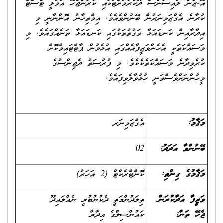
އޭ-ޒޯން ލައިސަންސް ދޫކުރުމަށްޓަކައި ކުރަންޖެހޭ އަމަލީ ޓެސްޓް
ކުރާނެ އެގްޒަމިނަރުން ބޭނުންވެއެވެ. އިމްތިހާނު އޮންނާނީ މި
އިދާރާއިން ކަނޑައަޅާ ވަގުތުތަކުގައި ކަނޑައަޅާ ތަނެއްގައެވެ. މި
މަސައްކަތަކީ އެހެންވަޒީފާއެއްގައި އުޅެމުން ޕާޓްޓައިމްކޮށް
ކުރެވިދާނެ މަސައްކަތެކެކެވެ. މި ފުރުސަތު ދެޖިންސުގެ
މީހުންނަށްވެސްވަނީ ހުޅުވާލެވިފައެވެ.
މަޤާމު:
އެގްޒަމިނަރ
ބޭނުންވާ އަދަދު:
02
މަޤާމުގެ ގިންތި:
ކޮންޓްރެކްޓް (2 އަހަރު)
ވަޒީފާ އަދާކުރަން
ތިލަދުންމަތީ ދެކުނުބުރީ ނެއްލައިދޫ
ޖެހޭ ތަން:
ކައުންސިލްގެ އިދާރާ