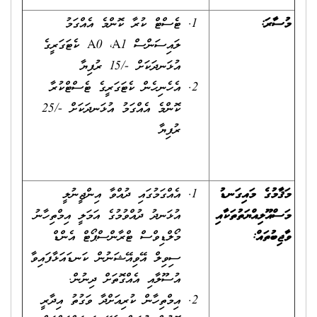
މުސާރަ:
ޓެސްޓް ކުރާ ކޮންމެ އެއްގަމު
ލައިސަންސް A0 ،A1 ކެޓަގަރީގެ
އުޅަނދަކަށް -/15 ރުފިޔާ
އެހެނިހެން ކެޓަގަރީގެ ޓެސްޓްކުރާ
ކޮންމެ އެއްގަމު އުޅަނދަކަށް -/25
ރުފިޔާ
މަޤާމުގެ މައިގަނޑު
އެއްގަމުގައި ދުއްވާ އިންޖީނުލީ
މަސްއޫލިއްޔަތުތަކާއި
އުޅަނދު ދުއްވުމުގެ އަމަލީ އިމްތިހާނު
ވާޖިބުތައް
:
މޯލްޑިވްސް ޓްރާންސްޕޯޓް އެންޑް
ސިވިލް އޭވިއޭޝަނުން ކަނޑައަޅާފައިވާ
އުސޫލާއި އެއްގޮތަށް ދިނުން.
އިމްތިހާން ކުރިއަށްދާ ވަގުތު އިދާރީ