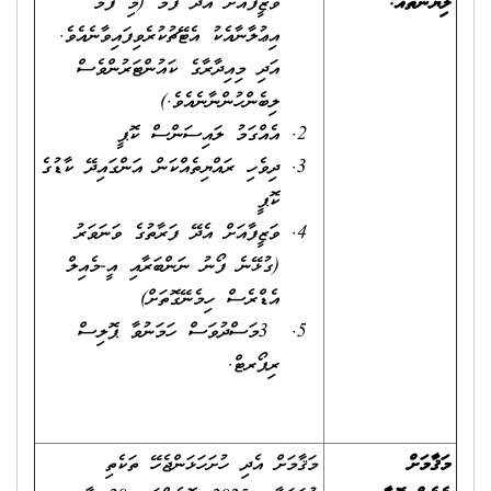
ލިޔުންތައް:
ވަޒީފާއަށް އެދޭ ފޯމު (މި ފޯމު
އިޢުލާނާއެކު އެޓޭޗުކުރެވިފައިވާނެއެވެ.
އަދި މިއިދާރާގެ ކައުންޓަރުންވެސް
ލިބެންހުންނާނެއެވެ.)
އެއްގަމު ލައިސަންސް ކޮޕީ
ދިވެހި ރައްޔިތެއްކަން އަންގައިދޭ ކާޑުގެ
ކޮޕީ
ވަޒީފާއަށް އެދޭ ފަރާތުގެ ވަނަވަރު
(ގުޅޭނެ ފޯނު ނަންބަރާއި އީ-މެއިލް
އެޑްރެސް ހިމެނޭގޮތަށް)
3މަސްދުވަސް ހަމަނުވާ ޕޮލިސް
ރިޕޯރޓް.
މަޤާމަށް
މަޤާމަށް އެދި ހުށަހަޅަންޖެހޭ ތަކެތި