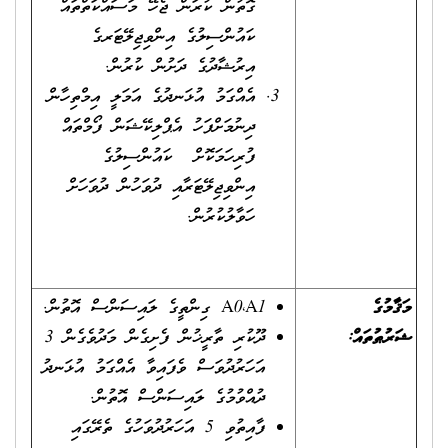
ގޮތުން ކުރަން ޖެހޭ މަސައްކަތްތައް
ކައުންސިލުގެ އިންވިޖިލޭޓަރގެ
އިރުޝާދުގެ ދަށުން ކުރުން.
އެއްގަމު އުޅަނދުގެ އަމަލީ އިމްތިހާން
ދިނުމަށްފަހު އެޕްލިކޭޝަން ފޯމްތައް
ފުރިހަމަކޮށް ކައުންސިލުގެ
އިންވިޖިލޭޓަރާއި ދުވަހުން ދުވަހަށް
ހަވާލުކުރުން.
މަޤާމުގެ
A0،A1 ގިންތީގެ ލައިސަންސް އޮތުން.
ޝަރުޠުތައް:
ދޫކުރި ތާރީޚުން ފެށިގެން މަދުވެގެން 3
އަހަރުދުވަސް ވެފައިވާ އެއްގަމު އުޅަނދު
ދުއްވުމުގެ ލައިސަންސް އޮތުން.
ފާއިތުވި 5 އަހަރުދުވަހުގެ ތެރޭގައި