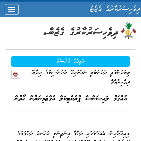
ދިވެހިސަރުކާރުގެ ގެޒެޓް
oggle
ation
ވަޒީފާގެ ފުރުޞަތު
ތިލަދުންމަތީ ދެކުނުބުރީ ނެއްލައިދޫ ކައުންސިލްގެ އިދާރާ
ދިވެހިރާއްޖެ
އެއްގަމު ލައިސަންސް ޕްރެކްޓިކަލް އެގްޒަމިނަރުން ހޯދުން
މިއިދާރާއިން، އެއްގަމުގައި ދުއްވާ އިންޖީނުލީ އުޅަނދު ދުއްވުމުގެ