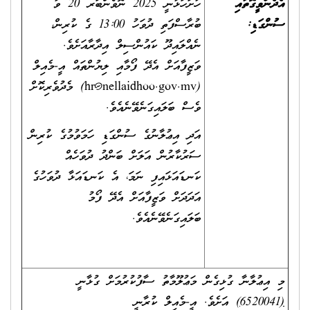
އެދެންވީގޮތާއި
ހުށަހަޅާނީ 2025 ނޮވެންބަރ 20 ވާ
ސުންގަޑި:
ބުރާސްފަތި ދުވަހު 13:00 ގެ ކުރިން،
ނެއްލައިދޫ ކައުންސިލް އިދާރާއަށެވެ.
ވަޒީފާއަށް އެދޭ ފޯމާއި ލިޔުންތައް އީ-މެއިލް
(
hr@nellaidhoo.gov.mv
) މެދުވެރިކޮށް
ވެސް ބަލައިގަނެވޭނެއެވެ.
އަދި އިޢުލާނުގެ ސުންގަޑި ހަމަވުމުގެ ކުރިން
ސަރުކާރުން އަލަށް ބަންދު ދުވަހެއް
ކަނޑައަޅައިފި ނަމަ، އެ ކަނޑައަޅާ ދުވަހުގެ
އަދަދަށް ވަޒީފާއަށް އެދޭ ފޯމު
ބަލައިގަނެވޭނެއެވެ.
މި އިޢުލާނާ ގުޅިގެން މަޢުލޫމާތު ސާފުކުރުމަށް ގުޅާނީ
(
6520041
)
އަށެވެ. އީ-މެއިލް ކުރާނީ