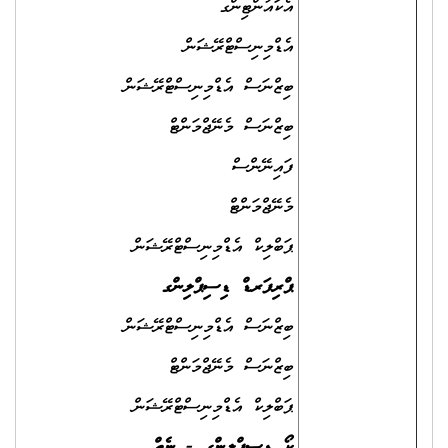
އެކައުންޓިންގ
އެޑްމިނިސްޓްރޭޝަން
ބިޒްނަސް އެޑްމިނިސްޓްރޭޝަން
ބިޒްނަސް މެނޭޖްމަންޓް
ފައިނޭންސް
މެނޭޖްމަންޓް
ޕަބްލިކް އެޑްމިނިސްޓްރޭޝަން
ޕްރިފަރޑް ޑިސިޕްލިންގ
ބިޒްނަސް އެޑްމިނިސްޓްރޭޝަން
ބިޒްނަސް މެނޭޖްމަންޓް
ޕަބްލިކް އެޑްމިނިސްޓްރޭޝަން
ކޯ ޑިސިޕްލިންގ - ނެތް