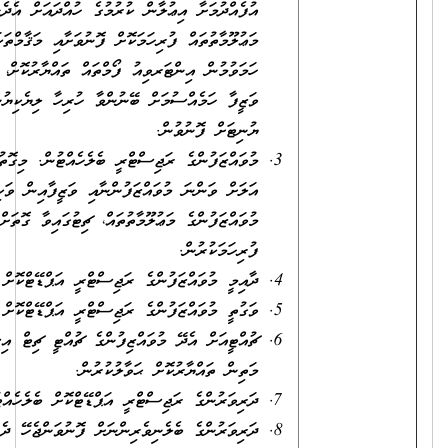
އުފެއްދުމަށާ އިޢުލާން ކުރުމުގެ ހުއްދައަށް އެދެން ބޭނުންވާ
މަޢުލޫމާތުތައް ފުރިހަމަކޮށް ފޮނުވަށާއި މަޤާމްތަކަށް އިޢުލާންކޮށް މުއްދަތު
ހަމަވުމުން އިންޓަރވިއު ފޯމްތައް ތައްޔާރުކޮށް، އިންޓަރވިއު ނިމުމުން
ވަޒީފާ ހަމެއްސުމަށް ބޭނުންވާ ހުރިހާ ލިޔެކިޔުންތަކާއެކު ތަޢުލީމާބެހޭ
ޔުނިޓަށް ފޮނުވުން.
މުވައްޒަފުންގެ ރަޖިސްޓްރީ ބެލެހެއްޓުން. މިގޮތުގެ މަތިން ވަޒީފާއަށް
އަލަށް ވަންނަ މުވައްޒަފުންނާއި ވަޒީފާއިން ވަކިވާ ނުވަތަ ބަދަލުވާ
މުވައްޒަފުންގެ މަޢުލޫމާތުތައް، ޗިޓުގައިވާ ގޮތަށް ރަޖިސްޓްރީގައިލިޔެ
ފުރިހަމަކުރުން.
ދާއިމީ މުވައްޒަފުންގެ ރަޖިސްޓްރީ އަޕްޑޭޓްކޮށް ބެލެހެއްޓުން.
ވަގުތީ މުވައްޒަފުންގެ ރަޖިސްޓްރީ އަޕްޑޭޓްކޮށް ބެލެހެއްޓުން.
ޗުއްޓީއަށް އެދޭ މުވައްޒިފުންގެ ޗުއްޓީ ޗިޓް އިސްވެރިޔާގެ މަޝްވަރާގެ
މަތިން ތައްޔާރުކޮށް ޙަވާލުކުރުން.
ދަރިވަރުންގެ ރަޖިސްޓްރީ އަޕްޑޭޓްކޮށް ބެލެހެއްޓުން.
ދަރިވަރުންގެ ބެލެނިވެރިންނަށް ފޮނުވަންޖެހޭ ދެންނެވުންތަކާއި،