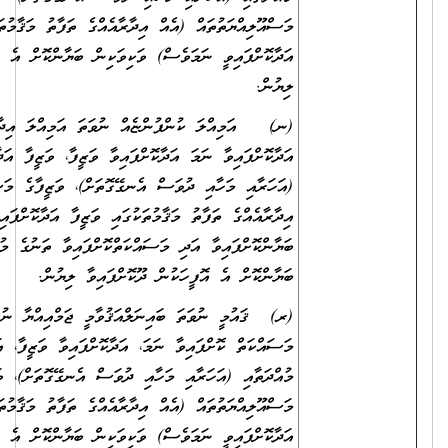
މަސްއޫލިއްޔަތުތައް (އެއް އިދާރާއެއްގެ ތަފާތު މަޤާމުތަކުގައި ވަޒީފާ
އަދާކޮށްފައިވީ ނަމަވެސް) ވަކިވަކިން ބަޔާންކޮށް އެ އޮފީހަކުން ދޫކޮށްފައިވާ
ލިޔުން.
(ނ) އަމިއްލަ ކުންފުންޏެއް ނުވަތަ އަމިއްލަ އިދާރާއެއްގައި ވަޒީފާ
އަދާކޮށްފައިވާ ނަމަ އަދާކޮށްފައިވާ ވަޒީފާ، ވަޒީފާ އަދާކުރި މުއްދަތާއި
(އަހަރާއި މަހާއި ދުވަސް އެނގޭގޮތަށް)، ވަޒީފާގެ މަސްއޫލިއްޔަތުތައް (އެއް
އިދާރާއެއްގެ ތަފާތު މަޤާމުތަކުގައި ވަޒީފާ އަދާކޮށްފައިވީ ނަމަވެސް) ވަކިވަކިން
ބަޔާންކޮށްފައިވާ އަދި މަސައްކަތްކޮށްފައިވާ ތަނުގެ މުވައްޒަފުންގެ އަދަދު
ބަޔާންކޮށް އެ އޮފީހަކުން ދޫކޮށްފައިވާ ލިޔުން.
(ރ) ޤައުމީ ނުވަތަ ބައިނަލްއަޤުވާމީ ޖަމްއިއްޔާ ނުވަތަ ޖަމާއަތެއްގައި
މަސައްކަތް ކޮށްފައިވާ ނަމަ، އަދާކޮށްފައިވާ ވަޒީފާ، އަދި ވަޒީފާ އަދާކުރި
މުއްދަތާއި (އަހަރާއި މަހާއި ދުވަސް އެނގޭގޮތަށް)، ވަޒީފާގެ
މަސްއޫލިއްޔަތުތައް (އެއް އިދާރާއެއްގެ ތަފާތު މަޤާމުތަކުގައި ވަޒީފާ
އަދާކޮށްފައިވީ ނަމަވެސް) ވަކިވަކިން ބަޔާންކޮށް އެ ތަނަކުން ދޫކޮށްފައިވާ