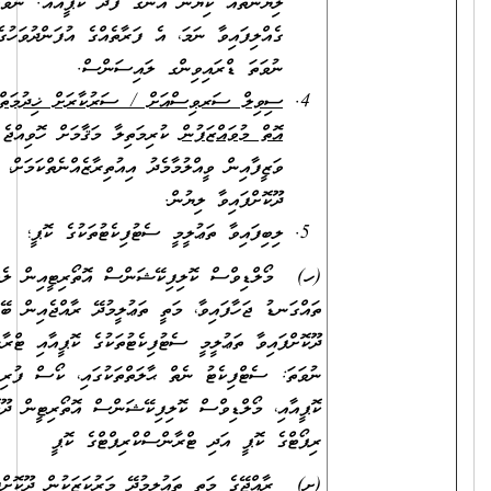
ލިޔުންތައް ކިޔަން އެނގޭ ފަދަ ކޮޕީއެއް. ނުވަތަ އައި.ޑީ. ކާޑު
ގެއްލިފައިވާ ނަމަ، އެ ފަރާތެއްގެ އުފަންދުވަހުގެ ސެޓްފިކެޓު، ޕާސްޕޯޓް
ނުވަތަ ޑްރައިވިންގ ލައިސަންސް.
ސިވިލް ސަރވިސްއަށް / ސަރުކާރަށް ޚިދުމަތްކުރުމުގެ އެއްބަސްވުމެއް
އޮތް މުވައްޒަފުން
ކުރިމަތިލާ މަޤާމަށް ހޮވިއްޖެ ނަމަ، އަދާކުރަމުންދާ
ވަޒީފާއިން ވީއްލުމާމެދު އިއުތިރާޒެއްނެތްކަމަށް، ވަޒީފާ އަދާކުރާ އޮފީހުން
ދޫކޮށްފައިވާ ލިޔުން.
ލިބިފައިވާ ތަޢުލީމީ ސެޓުފިކެޓުތަކުގެ ކޮޕީ؛
(ހ) މޯލްޑިވްސް ކޮލިފިކޭޝަންސް އޮތޯރިޓީއިން ލެވަލް ކަނޑައަޅައި
ތައްގަނޑު ޖަހާފައިވާ، މަތީ ތަޢުލީމުދޭ ރާއްޖެއިން ބޭރުގެ މަރުކަޒަކުން
ދޫކޮށްފައިވާ ތަޢުލީމީ ސެޓުފިކެޓުތަކުގެ ކޮޕީއާއި ޓްރާންސްކްރިޕްޓުގެ ކޮޕީ؛
ނުވަތަ: ސެޓްފިކެޓު ނެތް ޙާލަތްތަކުގައި، ކޯސް ފުރިހަމަކުރިކަމުގެ ލިޔުމުގެ
ކޮޕީއާއި، މޯލްޑިވްސް ކޮލިފިކޭޝަންސް އޮތޯރިޓީން ދޫކޮށްފައިވާ އެސެސްމަންޓް
ރިޕޯޓްގެ ކޮޕީ އަދި ޓްރާންސްކްރިޕްޓްގެ ކޮޕީ
(ށ) ރާއްޖޭގެ މަތީ ތައުލީމުދޭ މަރުކަޒަކުން ދޫކޮށްފައިވާ ތައުލީމީ