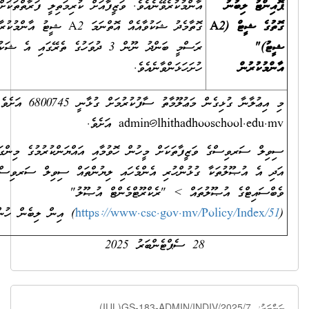
އާންމުކުރެވޭނެއެވެ. ވަޒީފާއަށް ކުރިމަތިލީ ފަރާތްތަކަށް ޕޮއިންޓު ދެވިފައިވާ
ގޮތާމެދު ޝަކުވާއެއް އޮތްނަމަ A2 ޝީޓު އާންމުކުރާ ދުވަހުން ފެށިގެން
ރަސްމީ ބަންދު ނޫން 3 ދުވަހުގެ ތެރޭގައި އެ ޝަކުވާއެއް މި އިދާރާއަށް
ހުށަހަޅަންވާނެއެވެ.
 ސާފުކުރުމަށް ގުޅާނީ 6800745 އަށެވެ. އީ-މެއިލް ކުރާނީ
admin@lhithadho
އަށެވެ.
ޒީފާތަކަށް މީހުން ހޮވުމާއި އައްޔަންކުރުމުގެ މިންގަނޑުތަކާއި އުޞޫލުތައް
 ގުޅުންހުރި އެންމެހައި ލިޔުންތައް ސިވިލް ސަރވިސް ކޮމިޝަނުގެ
ުތައް > "ރެކްރޫޓްމެންޓް އުޞޫލު"
https://www.csc.gov.mv/P
) އިން ލިބެން ހުންނާނެއެވެ.
28 ސެޕްޓެންބަރު 2025
(IUL)GS-183-ADMIN/IND