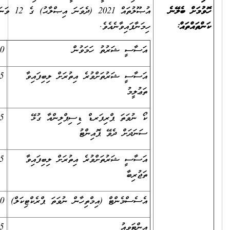
އުޞޫލުތައް 2021 (ދެވަނަ އިޞްލާޙު) ގެ 12 ވަނަ ނަންބަރުގައި
ހިމަނާފައިވާނެއެވެ.
އަސާސީ ޝަރުތު ހަމަވުން
30
އަސާސީ ޝަރުތަށްވުރެ އިތުރަށް ލިބިފައިވާ
5
ތަޢުލީމު
ކޯ ނުވަތަ ޕްރިފަރޑް ޑިސިޕްލިންއާ ގުޅޭ
5
ސަނަދަށް ދެވޭ ޕޮއިންޓު
އަސާސީ ޝަރުތަށްވުރެ އިތުރަށް ލިބިފައިވާ
5
ތަޖުރިބާ
އެސެސްމެންޓް (އިމްތިހާން ނުވަތަ ޕްރެކްޓިކަލް)
20
އިންޓަވިއު
35