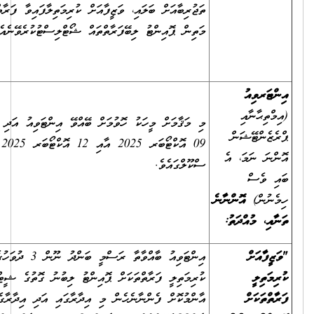
ތަޖުރިބާއަށް ބަލައި، ވަޒީފާއަށް ކުރިމަތިލާފައިވާ ފަރާތްތަކުގެ ތެރެއިން އެންމެ
މަތިން ޕޮއިންޓު ލިބޭފަރާތްތައް ޝޯޓްލިސްޓުކުރެވޭނެއެވެ.
މި މަޤާމަށް މީހަކު ހޮވުމަށް ބޭއްވޭ އިންޓަވިއު އަދި އެސެސްމެންޓް އޮންނާނީ،
09 އޮކްޓޯބަރ 2025 އާއި 12 އޮކްޓޯބަރ 2025 އާ ދެމެދު، ލ.ހިތަދޫ
ސްކޫލްގައެވެ.
އިންޓަވިއު ބާއްވާތާ ރަސްމީ ބަންދު ނޫން 3 ދުވަހުގެ ތެރޭގައި "ވަޒީފާއަށް
ކުރިމަތިލީ ފަރާތްތަކަށް ޕޮއިންޓު ލިބުނު ގޮތުގެ ޝީޓް (A2 ޝީޓު)"
އާންމުކޮށް ފެންނާނެހެން މި އިދާރާގައި އަދި އިދާރާގެ ވެބްސައިޓްގައި