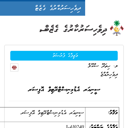
ދިވެހިސަރުކާރުގެ ގެޒެޓް
ވަޒީފާގެ ފުރުޞަތު
 އެޑުމިނިސްޓްރޭޓިވް އޮފިސަރ
ސީނިއަރ އެޑުމިނިސްޓްރޭޓިވް އޮފިސަރ
J-410240