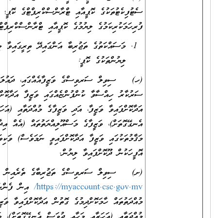
ސެޓުފިކެޓުތަކުގެ ކޮޕީއާއި ޓްރާންސްކްރިޕްޓްގެ ކޮޕީ؛ ނުވަތަ ކޯސް
ފުރިހަމަކުރިކަމުގެ ލިޔުމުގެ ކޮޕީއާއި ޓްރާންސްކްރިޕްޓްގެ ކޮޕީ.
މަސައްކަތުގެ ތަޖުރިބާ އަންގައިދޭ ތިރީގައިވާ މިންގަނޑަށް ފެތޭ
ލިޔުންތަކުގެ ކޮޕީ:
(ހ) ސިވިލް ސަރވިސްގެ ވަޒީފާއެއްގައި، ދައުލަތުގެ މުއައްސަސާއެއްގައި،
ސަރުކާރު ހިއްސާވާ ކުންފުންޏެއްގައި ވަޒީފާ އަދާކޮށްފައިވާ ނަމަ
އަދާކޮށްފައިވާ ވަޒީފާ، އަދި ވަޒީފާގެ މުއްދަތާއި (އަހަރާއި މަހާއި ދުވަސް
އެނގޭގޮތަށް)، ވަޒީފާގެ މަސްއޫލިއްޔަތުތައް (އެއް އިދާރާއެއްގެ ތަފާތު
މަޤާމުތަކުގައި ވަޒީފާ އަދާކޮށްފައިވީ ނަމަވެސް) ވަކިވަކިން ބަޔާންކޮށް އެ
އޮފީހަކުން ދޫކޮށްފައިވާ ލިޔުން.
(ށ) ސިވިލް ސަރވިސްގެ ތަޖުރިބާގެ ތެރެއިން
https://myaccount.csc.gov.mv/
އިން ފެންނަންނެތް ތަޖުރިބާގެ
މުއްދަތުތައް ހާމަކޮށްދިމުގެ ގޮތުން އަދާކޮށްފައިވާ ވަޒީފާ، އަދި ވަޒީފާގެ
މުއްދަތާއި (އަހަރާއި މަހާއި ދުވަސް އެނގޭގޮތަށް)، ވަޒީފާގެ