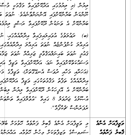
ލިޔުން (މި ލިޔުމުގައި އަދާކޮށްފައިވާ މަޤާމަކީ މުސާރަދެވޭ މަޤާމެއްކަން ނުވަތަ
ނޫންކަން ބަޔާންކޮށްފައި އޮންނަންވާނެއެވެ. ނުވަތަ ބަދަލުގައި އެކަން
ބަޔާންކޮށް އެ ތަނަކުން ދޫކޮށްފައިވާ ރަސްމީ ލިޔުމެއް ހުށަހަޅަންވާނެއެވެ.)
(ބ) ދަޢުލަތުގެ އުވައިލައިފައިވާ އިދާރާއެއްގައި، ނުވަތަ އުވައިލައިފައިވާ
އަމިއްލަ ކުންފުންޏެއް ނުވަތަ އަމިއްލަ އިދާރާއެއްގައި، ނުވަތަ އުވައިލައިފައިވާ
ޤައުމީ ނުވަތަ ބައިނަލްއަޤްވާމީ ޖަމިއްޔާ ނުވަތަ ޖަމާއަތެއްގައި
މަސައްކަތްކޮށްފައިވާ ނަމަ، އަދާކޮށްފައިވާ ވަޒީފާ އަދި ވަޒީފާގެ މުއްދަތާއި
(އަހަރާއި މަހާއި ދުވަސް އެނގޭގޮތަށް)، ވަޒީފާގެ މަސްއޫލިއްޔަތުތައް (އެއް
އިދާރާއެއްގެ ތަފާތު މަޤާމުތަކުގައި ވަޒީފާ އަދާކޮށްފައިވީ ނަމަވެސް) ވަކިވަކިން
ބަޔާންކޮށް އެ އޮފީހަކުން ދޫކޮށްފައިވާ ލިޔުން ލިބެންނެތް ނަމަ، ރެކްރޫޓްމަންޓް
އުޞޫލުގެ ޖަދުވަލު 8 ގައިވާ "އުވާލާފައިވާ ތަންތަނުގެ ތަޖުރިބާ އަންގައިދޭ
ރެފަރެންސް ޗެކްފޯމް".
މި ވަޒީފާއަށް އެންމެ ޤާބިލު ފަރާތެއް ހޮވުމަށް ބެލޭނެ ކަންތައްތައް ސިވިލް
ސަރވިސްގެ ވަޒީފާތަކަށް މީހުން ހޮވުމާއި އައްޔަންކުރުމުގެ މިންގަނޑުތަކާއި