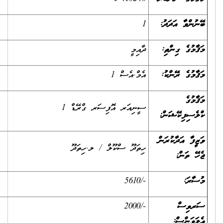
1
ދާއިމީ
އެމް.އެސް 1
ސީނިއަރ އޮފިސަރ ގްރޭޑް 1
ހިތަދޫ ސްކޫލް / ލ.ހިތަދޫ
-/5610
-/2000