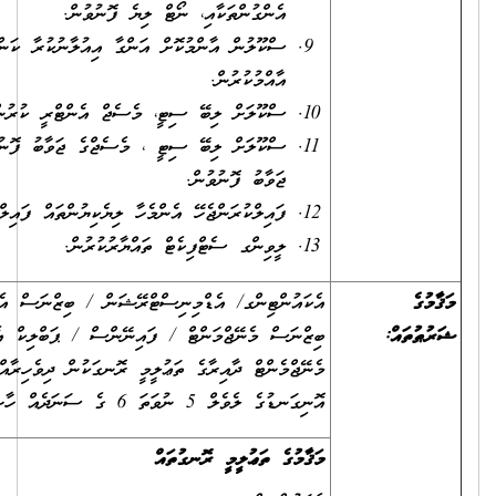
އެންގުންތަކާއި، ނޯޓް ލިޔެ ފޮނުވުން.
ސްކޫލުން އާންމުކޮށް އަންގާ އިއުލާނުކުރާ ކަންކަން ގެޒެޓްގައި
އާއްމުކުރުން.
ސްކޫލަށް ލިބޭ ސިޓީ، މެސެޖް އެންޓްރީ ކުރުން.
ސްކޫލަށް ލިބޭ ސިޓީ ، މެސެޖްގެ ޖަވާބު ފޮނުވަންޖެހޭ ތަންތަނަށް
ޖަވާބު ފޮނުވުން.
ފައިލްކުރަންޖެހޭ އެންމެހާ ލިޔެކިޔުންތައް ފައިލްކޮށް ބެލެހެއްޓުން.
ލީވިންގ ސެޓްފިކެޓް ތައްޔާރުކުރުން.
އެކައުންޓިންގ/ އެޑްމިނިސްޓްރޭޝަން / ބިޒްނަސް އެޑްމިނިސްޓްރޭޝަން /
ބިޒްނަސް މެނޭޖްމަންޓް / ފައިނޭންސް / ޕަބްލިކް އެޑްމިނިސްޓްރޭޝަން /
މެނޭޖްމެންޓް ދާއިރާގެ ތަޢުލީމީ ރޮނގަކުން ދިވެހިރާއްޖޭގެ ޤައުމީ ސަނަދުތަކުގެ
އޮނިގަނޑުގެ ލެވެލް 5 ނުވަތަ 6 ގެ ސަނަދެއް ހާޞިލްކޮށްފައިވުން.
މަޤާމުގެ ތަޢުލީމީ ރޮނގުތައް