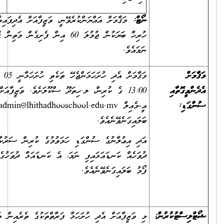
ނޯޓް:
މަޤާމަށް އައްޔަންކުރެވޭނީ، ވަޒީފާއަށް އެދިފައިވާ ފަރާތަށް ކްރައިޓީރިއާގެ
ހުރިހާ ބަޔަކުން ޖުމުލަ 60 އިން ފެށިގެން މަތިން ޕޮއިންޓު ލިބިފައިވާ
ނަމައެވެ.
މަޤާމަށް އެދި ހުށަހަޅަންޖެހޭ ތަކެތި ހުށަހަޅާނީ 05 އޮކްޓޯބަރ 2025 ގެ
13:00 ގެ ކުރިން، ލ.ހިތަދޫ ސްކޫލަށެވެ. ވަޒީފާއަށް އެދޭ ފޯމާއި ލިޔުންތައް
އީ-މެއިލް
admin@lhithadhooschool.edu.mv
މެދުވެރިކޮށް ވެސް
ބަލައިގަނެވޭނެއެވެ.
އަދި އިޢުލާނުގެ ސުންގަޑި ހަމަވުމުގެ ކުރިން ސަރުކާރުން އަލަށް ބަންދު
ދުވަހެއް ކަނޑައަޅައިފި ނަމަ، އެ ކަނޑައަޅާ ދުވަހުގެ އަދަދަށް ވަޒީފާއަށް އެދޭ
ފޯމު ބަލައިގަނެވޭނެއެވެ.
މި ވަޒީފާއަށް އެދި ހުށަހަޅާ ފަރާތްތަކުގެ ތެރެއިން ތަޢުލީމީ ފެންވަރާއި