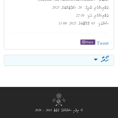
ހި ސަރުކާރުގެ ގެޒެޓް 2013 - 2026