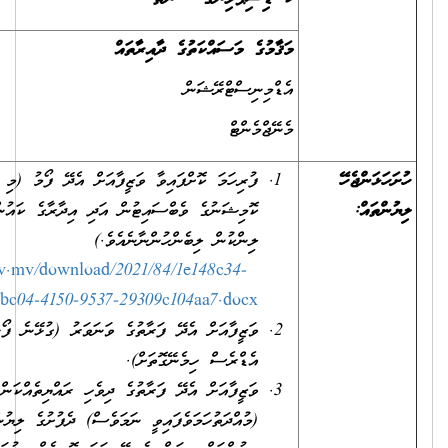
މަޤާމުގެ މަސައްކަތުގެ ދާއިރާތައް
އެޑްމިނިސްޓްރޭޝަން
މެނޭޖްމެންޓް
ފުރިހަމަ ކޮށްފައިވާ ވަޒީފާއަށް އެދޭ ފޯމު (މި ފޯމު ސިވިލް ސަރވިސް
ކޮމިޝަނުގެ ވެބްސައިޓުން އަދި އިދާރާގެ ކައުންޓަރުން އަދި ތިރީގައިވާ
ލިންކުން ލިބެންހުންނާނެއެވެ.)
https://www.csc.gov.mv/download/2021/84/1e148c34-
bc04-4150-9537-29309c104aa7.docx
ވަޒީފާއަށް އެދޭ ފަރާތުގެ ވަނަވަރު (ގުޅޭނެ ފޯނު ނަންބަރާއި އީ-މެއިލް
އެޑްރެސް ހިމެނޭގޮތަށް).
ވަޒީފާއަށް އެދޭ ފަރާތުގެ ދިވެހި ރައްޔިތެއްކަން އަންގައިދޭ ކާޑުގެ
(މުއްދަތުހަމަވެފައިވީ ނަމަވެސް) ދެފުށުގެ ލިޔުންތައް ފެންނަ، ލިޔެފައިވާ