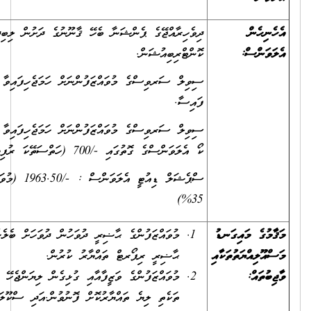
ދިވެހިރާއްޖޭގެ ޕެންޝަނާ ބެހޭ ޤާނޫނުގެ ދަށުން ލިބިދެވޭ ޕެންޝަން
ކޮންޓްރިބިއުޝަން.
ސިވިލް ސަރވިސްގެ މުވައްޒަފުންނަށް ހަމަޖެހިފައިވާ އުޞޫލުން އިތުރުގަޑީގެ
ފައިސާ.
ސިވިލް ސަރވިސްގެ މުވައްޒަފުންނަށް ހަމަޖެހިފައިވާ އުޞޫލުން ސަޕޯޓިންގ
ކޯ އެލަވަންސްގެ ގޮތުގައި -/700 (ހަތްސަތޭކަ ރުފިޔާ) ލިބިލައްވާނެއެވެ.
ސްޕެޝަލް ޑިއުޓީ އެލަވަންސް : -/1963.50 (މުވައްޒަފަށް ލިބޭ މުސާރައިގެ
35%)
މުވައްޒަފުންގެ ޙާޟިރީ ދުވަހުން ދުވަހަށް ބެލެހެއްޓުމާއި މަހުންމަހަށް
ޙާޟިރީ ރިޕޯރޓް ތައްޔާރު ކުރުން.
މުވައްޒަފުންގެ ވަޒީފާއާއި ގުޅިގެން ލިޔަންޖެހޭ ސިޓީ ، މެސެޖް ފަދަ
ތަކެތި ލިޔެ ތައްޔާރުކޮށް ފޮނުވުން.އަދި ސްކޫލަށް ބޭނުންވާ މަޤާމްތައް