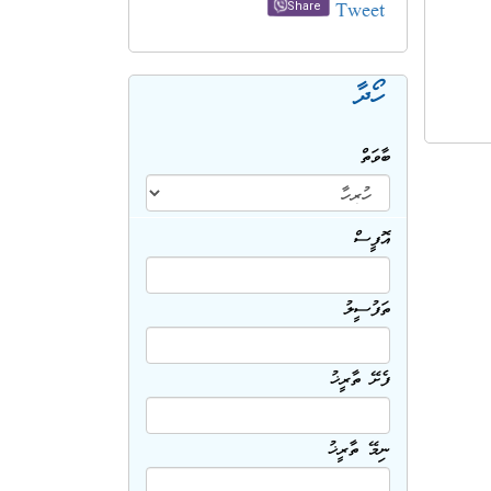
Tweet
Share
ހޯދާ
ބާވަތް
އޮފީސް
ތަފުސީލު
ފެށޭ ތާރީޚު
ނިމޭ ތާރީޚު