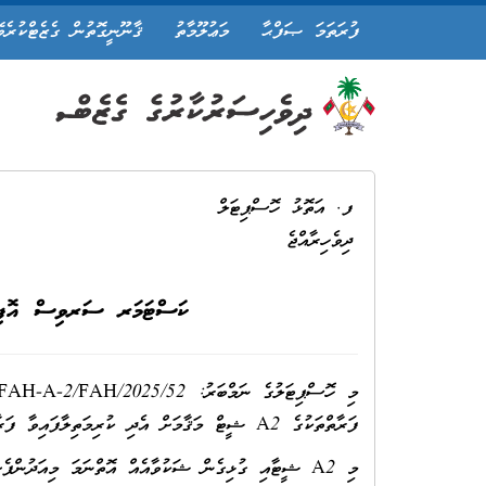
ފުރަތަމަ ޞަފްޙާ
މަޢުލޫމާތު
ޤާނޫނީގޮތުން ގެޒެޓްކުރެވ
ފ. އަތޮޅު ހޮސްޕިޓަލް
ދިވެހިރާއްޖެ
ކަސްޓަމަރ ސަރވިސް އޮފިސަރ މ
މި ހޮސްޕިޓަލުގެ ނަމްބަރު: IUL)FAH-A-2/FAH/2025/52) އިޢުލާނާއި ގުޅިގެން
ފަރާތްތަކުގެ A2 ޝީޓް
މަޤާމަށް އެދި ކުރިމަތިލާފައިވާ ފަރާތްތަކަށް ޕޮއިންޓް ލ