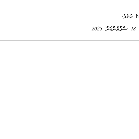
h
އަށެވެ.
18 ސެޕްޓެންބަރު 2025