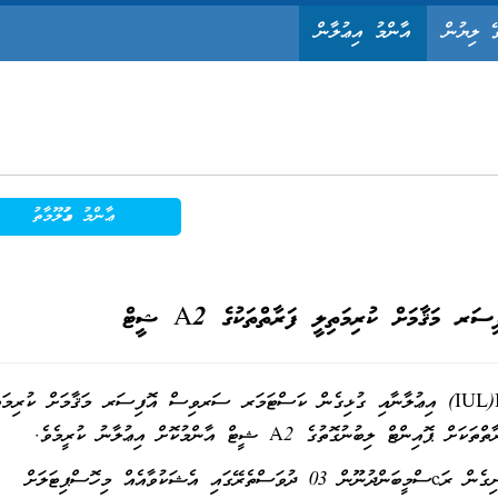
ޭ ލިޔުން
އާންމު އިޢުލާން
ޢާންމު މަޢުލޫމާތު
ަޤާމަށް ކުރިމަތިލީ ފަރާތްތަކުގެ A2 ޝީޓް
ކަސްޓަމަރ ސަރވިސް އޮފިސަރ މަޤާމަށް ކުރިމަތި
ިބުނުގޮތުގެ A2 ޝީޓް އާންމުކޮށް އިޢުލާނު ކުރީމެވެ.
މި A2 ޝީޓާއި ގުޅިގެން ޝަކުވާއެއް އޮތްނަމަ މިއަދުންފެށިގެން ރަcސްމީބަންދުނޫން 03 ދުވަސްތެރޭގައި އެޝަކުވާއެއް މިހޮސްޕިޓަލަށް