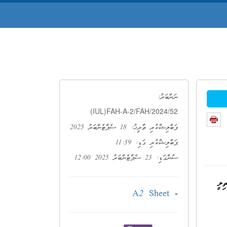
ނަންބަރު:
(IUL)FAH-A-2/FAH/2024/52
ޕަބްލިޝްކުރި ތާރީޚު: 18 ސެޕްޓެންބަރު 2025
ޕަބްލިޝްކުރި ގަޑި: 11:39
ސުންގަޑި: 23 ސެޕްޓެންބަރު 2025 12:00
ލީ
A2 Sheet
-