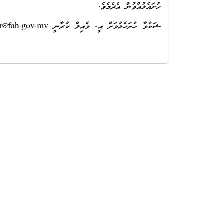
ހުށައެޅުއްވުން އެދެމެވެ.
ޝަކުވާ ހުށަހެޅުމަށް އީ- މެއިލް ކުރާނީ
r@fah.gov.mv