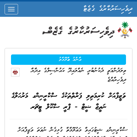
ދިވެހިސަރުކާރުގެ ގެޒެޓް
oggle
ation
ޢާންމު މަޢުލޫމާތު
ތިލަދުންމަތީ ދެކުނުބުރީ ނެއްލައިދޫ ކައުންސިލްގެ އިދާރާ
ދިވެހިރާއްޖެ
ވަޒީފާއަށް ކުރިމަތިލި ފަރާތްތަކުގެ ސްކްރީނިންގ މަރުޙަލާގެ
ނަތީޖާ ޝީޓް - ޕްރީ ސްކޫލް ޓީޗަރ
ސްކްރީނިންގ ޝީޓުގައިވާ މަޢުލޫމާތާ ގުޅިގެން ނުވަތަ ވަޒީފާއަށް