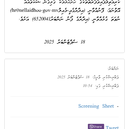
ކުރިމަތިލާފައިވާފަރާތްތަކުގެ ހުށަހެޅުމަކާ ގުޅިގެން ޝަކުވާއެއް
އޮތްނަމަ، ފޮނުއްވާނީ (އިދާރާގެއީ-މެއިލް
hr@nellaidhoo.gov.mv
)
ނުވަތަ ގުޅުއްވާނީ (އިދާރާގެ ފޯނު ނަންބަރު6520041) އަށެވެ.
18 ސެޕްޓެންބަރު 2025
ނަންބަރު:
ޕަބްލިޝްކުރި ތާރީޚު: 18 ސެޕްޓެންބަރު 2025
ޕަބްލިޝްކުރި ގަޑި: 10:54
Screening Sheet
-
Tweet
Share