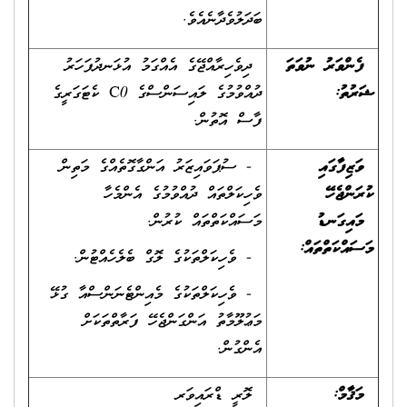
ބަދަލުވެދާނެއެވެ.
ފެންވަރު ނުވަތަ
ދިވެހިރާއްޖޭގެ އެއްގަމު އުޅަނދުފަހަރު
ޝަރުތު
:
ދުއްވުމުގެ ލައިސަންސްގެ C0 ކެޓަގަރީގެ
ފާސް އޮތުން.
ވަޒިފާގައި
- ސުޕަވައިޒަރު އަންގާގޮތެއްގެ މަތިން
ކުރަންޖެހޭ
ވެހިކަލްތައް ދުއްވުމުގެ އެންމެހާ
މައިގަނޑު
މަސައްކަތްތައް ކުރުން.
މަސައްކަތްތައް
:
- ވެހިކަލްތަކުގެ ލޮގް ބެލެހެއްޓުން.
- ވެހިކަލްތަކުގެ މެއިންޓެނަންސްއާ ގުޅޭ
މަޢުލޫމާތު އަންގަންޖެހޭ ފަރާތްތަކަށް
އެންގުން.
މަޤާމް:
ލޮރީ ޑްރައިވަރ