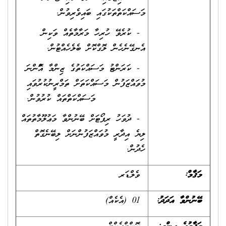
މަސައްކަތްތަކުގައި ބައިވެރިވުން.
- ކުރެވޭ ހުރިހާ މަރާމާތެއް ވަކިން
އެނގޭނެހެން ލޮގްކޮށް ބެލެހެއްޓުން.
- ކަރަންޓު މަސައްކަތުގެ ޒިންމާ އޮްންނަ
މުވައްޒަފުން މަސައްކަތަށް ތަމްރީނުކުރުވައި
މަސައްކަތްތައް ކުރުވުން.
- ދުވަހު ރިޕޯޓަށް ބޭނުންވާ މަޢުލޫމާތުތައް
ލިޔެ އިދާރީ މުވައްޒަފުންނަށް ލިބޭނެގޮތް
ހެދުން.
މަޤާމް:
ވެލްޑަރ
ބޭނުންވާ އަދަދު
:
01 (އެކެއް)