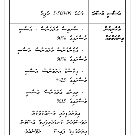
އަސާސީ މުސާރަ:
މަހަކު 5,500.00 ރުފިޔާ
އެހެނިހެން
- ސާރވިސް އެލަވަންސް : އަސާސީ
ޢިނާޔަތްތައް
މުސާރައިގެ %30
- އެޓެންޑެންސް އެލަވަންސް: އަސާސީ
މުސާރައިގެ %30
- ފިކްސްޑް އެލަވަންސް: އަސާސީ
މުސާރައިގެ 25%
- ލިވިންގ އެލަވަންސް: އަސާސީ
މުސާރައިގެ 15%
އިތުރުގަޑީގައި މަސައްކަތްކުރާ
ދުވަސްތަކަށް ކަނޑައެޅިފައިވާ އުސޫލުން
އިތުރުގަޑީގެ ފައިސާ ދެވޭނެއެވެ.