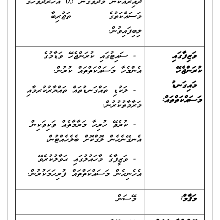
ދާއިރާއަކުން މަދުވެގެން 05 އަހަރުދުވަހުގެ
މަސައްކަތުގެ ތަޖުރިބާ
ލިބިފައިވުން.
ވަޒިފާގައި
- ސައިޓުގައި ކުރަންޖެހޭ ވަޑާމުގެ
ކުރަންޖެހޭ
އެންމެހާ މަސައްކަތްތައް ކުރުން.
މައިގަނޑު
- ލަކުޑި ތައްގަނޑުތައް ތައްޔާރުކުރމާއި
މަސައްކަތްތައް
:
މަރާމާތުކުރުން.
- ކުރެވޭ ހުރިހާ މަރާމާތެއް ވަކިވަކިން
އެނގޭނެހެން ލޮގްކޮށް ބެލެހެއްޓުން،
- ވަޒީފާގެ މާހައުލުގައި ޙަވާލުކުރެވޭ
އެހެނިހެން މަސައްކަތްތައް ފުރިހަމަކުރުން.
މަޤާމް:
މޭސަން