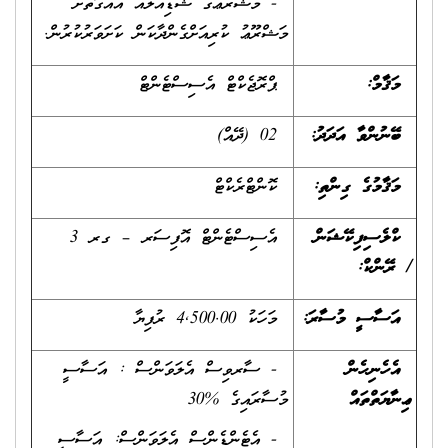
- މަޝްރޫޢުގެ ޝެޑިއުލްއާ އެއްގޮތަށް
މަޝްރޫޢު ކުރިއަށްގެންދާކަން ކަށަވަރުކުރުން.
މަޤާމް:
ޕްރޮޖެކްޓް އެސިސްޓެންޓް
ބޭނުންވާ އަދަދު
:
02 (ދޭއް)
މަޤާމުގެ ގިންތި
:
ކޮންޓްރެކްޓް
ކްލެސިފިކޭޝަން
އެސިސްޓެންޓް އޮފިސަރ – ގރ 3
/
ރޭންކް
:
އަސާސީ މުސާރަ:
މަހަކު 4,500.00 ރުފިޔާ
އެހެނިހެން
- ސާރވިސް އެލަވަންސް : އަސާސީ
ޢިނާޔަތްތައް
މުސާރައިގެ %30
- އެޓެންޑެންސް އެލަވަންސް: އަސާސީ