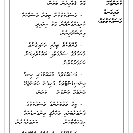
ކުރަންޖެހޭ
ގޮތް ޤަވާއިދުން ބެލުން.
މައިގަނޑު
- މަސައްކަތްކުރާ ޓީމަށް މަސައްކަތް
މަސައްކަތްތައް
:
ކުރިއަށްގެންދާނެ ގޮތް ކިޔައިދީ
އިރުޝާދުދިނުން.
- ޕްރޮޖެކްޓް ޓީމާއި ވަށައިގެންވާ
މާޙައުލުގެ ސަލާމަތާއި ރައްކާތެރިކަން
ކަށަވަރުކުރުން.
- މަސައްކަތުގެ މާޙައުލުގައި ހިނގާ
އިންސިޑެންޓްތަކާ ގުޅިގެން ކުރަންޖެހޭ
އެންމެހާ ކަންކަން ކުރުން.
- ޓީމް މެމްބަރުންގެ މަސައްކަތުގެ
ފެންވަރުބަލައި އަޙްލާޤީ މިންގަނޑުތައް
ހިފަހައްޓާކަން ކަށަވަރުކުރުން.