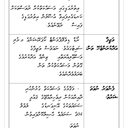
އިތުރުގަޑީގައި މަސައްކަތްކުރާ ދުވަސްތަކަށް
ކަނޑައެޅިފައިވާ އުސޫލުން އިތުރުގަޑީގެ
ފައިސާ ދެވޭނެއެވެ.
ވަޒީފާ
ރޯޑް ޑިވެލޮޕްމަންޓް ކޯޕަރޭޝަންގެ މ.މުލި
އަދާކުރަންޖެހޭ ތަން
:
ސައިޓުގައެވެ. ނަމަވެސް ވަޒީފާގެ
މަސްޢޫލިއްޔަތާއި ޒިންމާ އަދާކުރުމުގެ
ގޮތުން މަސައްކަތްކުރާ ތަން
ބަދަލުވެދާނެއެވެ.
ފެންވަރު ނުވަތަ
- މަޤާމުގެ މަސައްކަތާ ގުޅުންހުރި
ޝަރުތު
:
ދާއިރާއަކުން ދިވެހިރާއްޖޭގެ ޤައުމީ
ސަނަދުތަކުގެ އޮނިގަނޑުގެ ލެވެލް
04ގެ ސަނަދެއް ޙާޞިލްކޮށްފައިވުން.
ނުވަތަ،