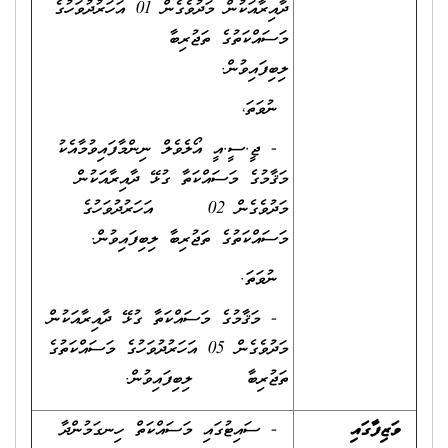
ދާއިރާއަކުން މަދުވެގެން 01 އަހަރުދުވަހުގެ
މަސައްކަތުގެ ތަޖުރިބާ
ލިބިފައިވުން.
ނުވަތަ،
- ޖީ.ސީ.އީ އޯލެވެލް ނިންމާފައިވުމާއެކު
މަޤާމުގެ މަސައްކަތާ ގުޅޭ ދާއިރާއަކުން
މަދުވެގެން 02 އަހަރުދުވަހުގެ
މަސައްކަތުގެ ތަޖުރިބާ ލިބިފައިވުން.
ނުވަތަ.
- މަޤާމުގެ މަސައްކަތާ ގުޅޭ ދާއިރާއަކުން
މަދުވެގެން 05 އަހަރުދުވަހުގެ މަސައްކަތުގެ
ތަޖުރިބާ ލިބިފައިވުން.
ވަޒިފާގައި
- ސައިޓުގައި މަސައްކަތް ހިނގަމުންދާ