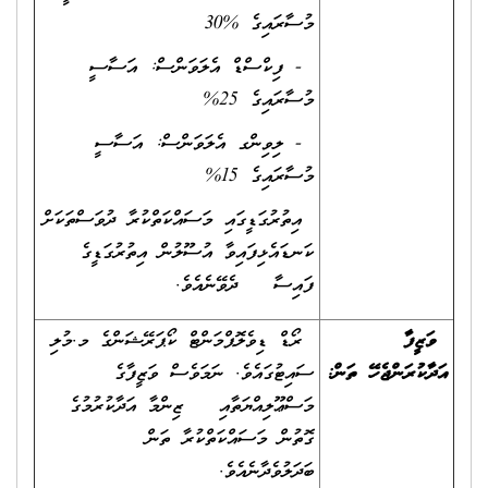
މުސާރައިގެ %30
- ފިކްސްޑް އެލަވަންސް: އަސާސީ
މުސާރައިގެ 25%
- ލިވިންގ އެލަވަންސް: އަސާސީ
މުސާރައިގެ 15%
އިތުރުގަޑީގައި މަސައްކަތްކުރާ ދުވަސްތަކަށް
ކަނޑައެޅިފައިވާ އުސޫލުން އިތުރުގަޑީގެ
ފައިސާ ދެވޭނެއެވެ.
ވަޒީފާ
ރޯޑް ޑިވެލޮޕްމަންޓް ކޯޕަރޭޝަންގެ މ.މުލި
އަދާކުރަންޖެހޭ ތަން
:
ސައިޓުގައެވެ. ނަމަވެސް ވަޒީފާގެ
މަސްޢޫލިއްޔަތާއި ޒިންމާ އަދާކުރުމުގެ
ގޮތުން މަސައްކަތްކުރާ ތަން
ބަދަލުވެދާނެއެވެ.