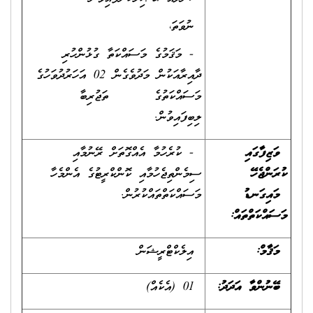
ނުވަތަ،
- މަޤަމުގެ މަސައްކަތާ ގުޅުންހުރި
ދާއިރާއަކުން މަދުވެގެން 02 އަހަރުދުވަހުގެ
މަސައްކަތުގެ ތަޖުރިބާ
ލިބިފައިވުން.
ވަޒިފާގައި
- ކުރެހުމާ އެއްގޮތަށް ރޭނުމާއި
ކުރަންޖެހޭ
ސިމެންތިޖެހުމާއި ކޮންކްރީޓުގެ އެންމެހާ
މައިގަނޑު
މަސައްކަތްތައްކުރުން.
މަސައްކަތްތައް
:
މަޤާމް:
އިލެކްޓްރީޝަން
ބޭނުންވާ އަދަދު
:
01 (އެކެއް)