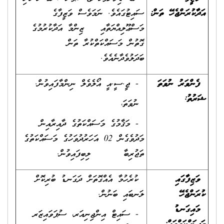
އަދާކުރަންޖެހޭ ތަން
:
ސައިޓުގައެވެ. ނަމަވެސް ވަޒީފާގެ
މަސްޢޫލިއްޔަތާއި ޒިންމާ އަދާކުރުމުގެ
ގޮތުން މަސައްކަތްކުރާ ތަން
ބަދަލުވެދާނެއެވެ.
ފެންވަރު ނުވަތަ
- ޖީ.ސީ.އީ އޯލެވެލް ނިންމާފައިވުން.
ޝަރުތު
:
ނުވަތަ،
- މަޤާމުގެ މަސައްކަތުގެ ދާއިރާއިން
މަދުވެގެން 02 އަހަރުދުވަހުގެ މަސައްކަތުގެ
ތަޖުރިބާ ލިބިފައިވުން.
ވަޒިފާގައި
ކުރެހުމާ އެއްގޮތަށް ދަގަނޑު ބުރިކޮށް
ކުރަންޖެހޭ
ލަނބައި ބަނުން.
މައިގަނޑު
- ސައިޓް އިންޖިނިއަރ، ސުޕަވައިޒަރ