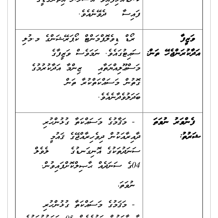
ފައިސާ ދެވޭނެއެވެ.
ވަޒީފާ
ރޯޑް ޑިވެލޮޕްމަންޓް ކޯޕަރޭޝަންގެ މ.މުލި
އަދާކުރަންޖެހޭ ތަން
:
ސައިޓުގައެވެ. ނަމަވެސް ވަޒީފާގެ
މަސްޢޫލިއްޔަތާއި ޒިންމާ އަދާކުރުމުގެ
ގޮތުން މަސައްކަތްކުރާ ތަން
ބަދަލުވެދާނެއެވެ.
ފެންވަރު ނުވަތަ
- މަޤާމުގެ މަސައްކަތާ ގުޅުންހުރި
ޝަރުތު
:
ދާއިރާއަކުން ދިވެހިރާއްޖޭގެ ޤައުމީ
ސަނަދުތަކުގެ އޮނިގަނޑުގެ ލެވެލް
04ގެ ސަނަދެއް ޙާޞިލްކޮށްފައިވުން.
ނުވަތަ،
- މަޤަމުގެ މަސައްކަތާ ގުޅުންހުރި