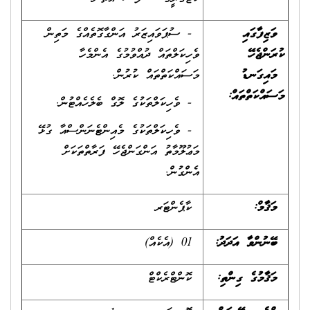
ވަޒިފާގައި
- ސުޕަވައިޒަރު އަންގާގޮތެއްގެ މަތިން
ކުރަންޖެހޭ
ވެހިކަލްތައް ދުއްވުމުގެ އެންމެހާ
މައިގަނޑު
މަސައްކަތްތައް ކުރުން.
މަސައްކަތްތައް
:
- ވެހިކަލްތަކުގެ ލޮގް ބެލެހެއްޓުން.
- ވެހިކަލްތަކުގެ މެއިންޓެނަންސްއާ ގުޅޭ
މަޢުލޫމާތު އަންގަންޖެހޭ ފަރާތްތަކަށް
އެންގުން.
މަޤާމް:
ކާޕެންޓަރ
ބޭނުންވާ އަދަދު
:
01 (އެކެއް)
މަޤާމުގެ ގިންތި
:
ކޮންޓްރެކްޓް