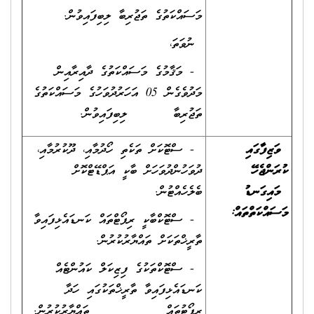
މަސައްކަތުގެ ތަޖުރިބާ ލިބިފައިވުން.
ނުވަތަ،
- މަޤާމުގެ މަސައްކަތުގެ ދާއިރާއިން
މަދުވެގެން 05 އަހަރުދުވަހުގެ މަސައްކަތުގެ
ތަޖުރިބާ ލިބިފައިވުން.
ވަޒިފާގައި
- ސްޓޮކަށް ތަކެތި ހޯދުމާއި، ދޫކުރުމާއި،
ކުރަންޖެހޭ
ދުވަހުންދުވަހަށް ބާކީ އަޕްޑޭޓްކޮށް
މައިގަނޑު
ބެލެހެއްޓުން.
މަސައްކަތްތައް
:
- ސްޓޮކްބާކީ ރިޕޯޓްތައް ކަނޑައެޅިފައިވާ
ތާރީޚްތަކަށް ތައްޔާރުކުރުން.
- ސްޓޮކްތަކުގެ ފިޒިކަލް ކައުންޓެއް
ކަނޑައެޅިފައިވާ ތާރީޚްތަކުގައި ހަދާ
ރިޕޯޓުތައް ތައްޔާރުކުރުން.