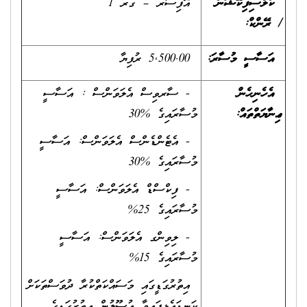
ކްލެސިފިކޭޝަން
އޮފިސަރ – ގރ 1
/
ރޭންކް
:
އަސާސީ މުސާރަ:
5,500.00 ރުފިޔާ
އެހެނިހެން
- ސާރވިސް އެލަވަންސް : އަސާސީ
ޢިނާޔަތްތައް:
މުސާރައިގެ %30
- އެޓެންޑެންސް އެލަވަންސް: އަސާސީ
މުސާރައިގެ %30
- ފިކްސްޑް އެލަވަންސް: އަސާސީ
މުސާރައިގެ 25%
- ލިވިންގ އެލަވަންސް: އަސާސީ
މުސާރައިގެ 15%
އިތުރުގަޑީގައި މަސައްކަތްކުރާ ދުވަސްތަކަށް
ކަނޑައެޅިފައިވާ އުސޫލުން އިތުރުގަޑީގެ