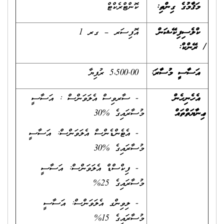
މަޤާމުގެ ގިންތި
:
ކޮންޓްރެކްޓް
ކްލެސިފިކޭޝަން
އޮފިސަރ – ގރ 1
/
ރޭންކް
:
އަސާސީ މުސާރަ:
5،500.00 ރުފިޔާ
އެހެނިހެން
- ސާރވިސް އެލަވަންސް : އަސާސީ
ޢިނާޔަތްތައް
މުސާރައިގެ %30
- އެޓެންޑެންސް އެލަވަންސް: އަސާސީ
މުސާރައިގެ %30
- ފިކްސްޑް އެލަވަންސް: އަސާސީ
މުސާރައިގެ 25%
- ލިވިންގ އެލަވަންސް: އަސާސީ
މުސާރައިގެ 15%