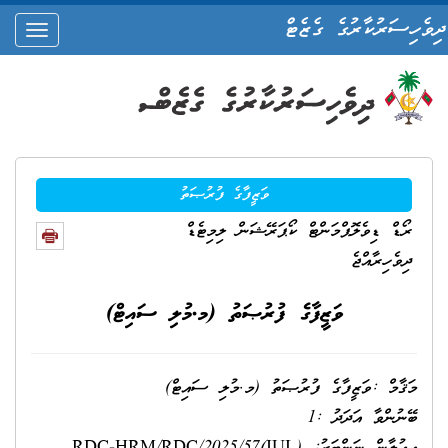
ދިވެހިސަރުކާރުގެ ގެޒެޓް
oggle
ation
ވަޒީފާގެ ފުރުޞަތު
ރޯޑް ޑިވެލޮޕްމަންޓް ކޯޕަރޭޝަން ލިމިޓެޑް
ދިވެހިރާއްޖެ
ވަޒީފާގެ ފުރުޞަތު (މ.މުލި ސައިޓް)
މަޤާމް :ވަޒީފާގެ ފުރުޞަތު (މ.މުލި ސައިޓް)
ބޭނުންވާ އަދަދު :1