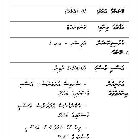
ބޭނުންވާ އަދަދު
:
01 (އެކެއް)
މަޤާމުގެ ގިންތި
:
ކޮންޓްރެކްޓް
ކްލެސިފިކޭޝަން
އޮފިސަރ – ގރ 1
/
ރޭންކް
:
އަސާސީ މުސާރަ:
5,500.00 ރުފިޔާ
އެހެނިހެން
- ސާރވިސް އެލަވަންސް : އަސާސީ
ޢިނާޔަތްތައް
މުސާރައިގެ %30
- އެޓެންޑެންސް އެލަވަންސް: އަސާސީ
މުސާރައިގެ %30
- ފިކްސްޑް އެލަވަންސް: އަސާސީ
މުސާރައިގެ 25%