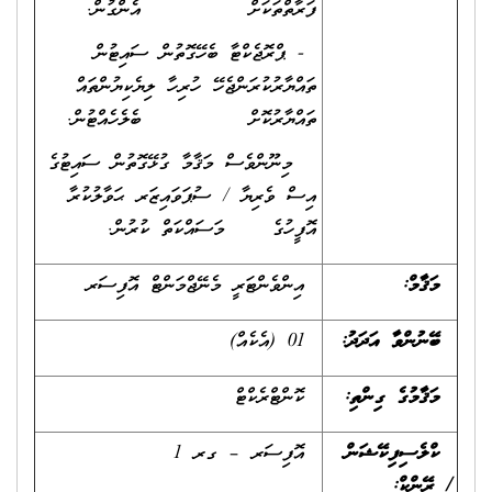
ފަރާތްތަކަށް އެންގުން.
- ޕްރޮޖެކްޓާ ބެހޭގޮތުން ސައިޓުން
ތައްޔާރުކުރަންޖެހޭ ހުރިހާ ލިޔެކިޔުންތައް
ތައްޔާރުކޮށް ބެލެހެއްޓުން.
މިނޫންވެސް މަޤާމާ ގުޅޭގޮތުން ސައިޓުގެ
އިސް ވެރިޔާ / ސުޕަވައިޒަރ ޙަވާލުކުރާ
އޮފީހުގެ މަސައްކަތް ކުރުން.
މަޤާމް:
އިންވެންޓަރީ މެނޭޖްމަންޓް އޮފިސަރ
ބޭނުންވާ އަދަދު
:
01 (އެކެއް)
މަޤާމުގެ ގިންތި
:
ކޮންޓްރެކްޓް
ކްލެސިފިކޭޝަން
އޮފިސަރ – ގރ 1
/
ރޭންކް
: