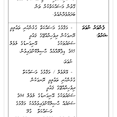
ގޮތުން މަސައްކަތްކުރާ ތަން
ބަދަލުވެދާނެއެވެ.
ފެންވަރު ނުވަތަ
- މަޤާމުގެ މަސައްކަތާ ގުޅުންހުރި ތަޢުލީމީ
ޝަރުތު
:
ރޮނގަކުން ދިވެހިރާއްޖޭގެ ޤައުމީ
ސަނަދުތަކުގެ އޮނިގަނޑުގެ ލެވެލް
05ގެ ޑިޕްލޮމާއެއް ޙާޞިލްކޮށްފައިވުން.
ނުވަތަ،
- އޭލެވެލް / މަޤާމުގެ މަސައްކަތާ
ގުޅުންހުރި ތަޢުލީމީ ރޮނގަކުން
ދިވެހިރާއްޖޭގެ ޤައުމީ
ސަނަދުތަކުގެ އޮނިގަނޑުގެ ލެވެލް 04ގެ
ސަނަދެއް ޙާޞިލްކޮށްފައިވުމާއެކު މަޤާމުގެ
މަސައްކަތާ ގުޅޭ