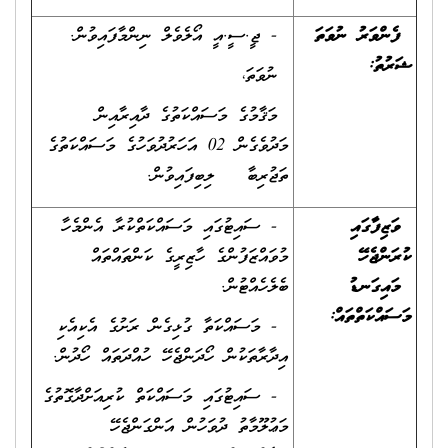
ފެންވަރު ނުވަތަ
- ޖީ.ސީ.އީ އޯލެވެލް ނިންމާފައިވުން.
ޝަރުތު
:
ނުވަތަ،
މަޤާމުގެ މަސައްކަތުގެ ދާއިރާއިން
މަދުވެގެން 02 އަހަރުދުވަހުގެ މަސައްކަތުގެ
ތަޖުރިބާ ލިބިފައިވުން.
ވަޒިފާގައި
- ސައިޓުގައި މަސައްކަތްކުރާ އެންމެހާ
ކުރަންޖެހޭ
މުވައްޒަފުންގެ ހާޒިރީގެ ކަންތައްތައް
މައިގަނޑު
ބެލެހެއްޓުން.
މަސައްކަތްތައް
:
- މަސައްކަތާ ގުޅިގެން ރަށުގެ އެކިއެކި
އިދާރާތަކުން ހޯދަންޖެހޭ ހުއްދަތައް ހޯދުން.
- ސައިޓުގައި މަސައްކަތް ކުރިއަށްދާގޮތުގެ
މަޢުލޫމާތު ދުވަހުން އަންގަންޖެހޭ