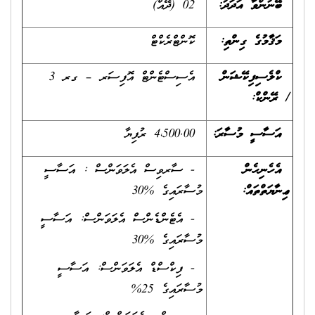
ބޭނުންވާ އަދަދު
:
02 (ދޭއް)
މަޤާމުގެ ގިންތި
:
ކޮންޓްރެކްޓް
ކްލެސިފިކޭޝަން
އެސިސްޓެންޓް އޮފިސަރ – ގރ 3
/
ރޭންކް
:
އަސާސީ މުސާރަ:
4،500.00 ރުފިޔާ
އެހެނިހެން
- ސާރވިސް އެލަވަންސް : އަސާސީ
ޢިނާޔަތްތައް:
މުސާރައިގެ %30
- އެޓެންޑެންސް އެލަވަންސް: އަސާސީ
މުސާރައިގެ %30
- ފިކްސްޑް އެލަވަންސް: އަސާސީ
މުސާރައިގެ 25%