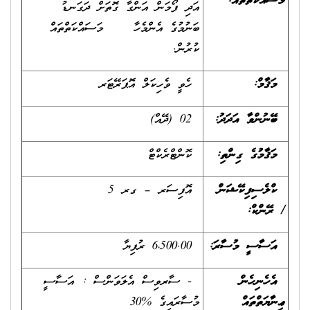
މަސައްކަތްތައް
:
އަދި ފޯމަން އަންގާ ގޮތަށް ދަގަނޑު
ބަނުމުގެ އެންމެހާ މަސައްކަތްތައް
ކުރުން.
މަޤާމް:
ހެވީ ވެހިކަލް އޮޕަރޭޓަރ
ބޭނުންވާ އަދަދު
:
02 (ދޭއް)
މަޤާމުގެ ގިންތި
:
ކޮންޓްރެކްޓް
ކްލެސިފިކޭޝަން
އޮފިސަރ – ގރ 5
/
ރޭންކް
:
އަސާސީ މުސާރަ:
6،500.00 ރުފިޔާ
އެހެނިހެން
- ސާރވިސް އެލަވަންސް : އަސާސީ
ޢިނާޔަތްތައް
މުސާރައިގެ %30