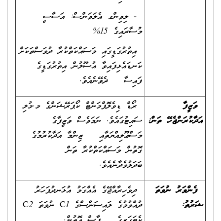
- ލިވިންގ އެލަވަންސް: އަސާސީ
މުސާރައިގެ 15%
އިތުރުގަޑީގައި މަސައްކަތްކުރާ ދުވަސްތަކަށް
ކަނޑައެޅިފައިވާ އުސޫލުން އިތުރުގަޑީގެ
ފައިސާ ދެވޭނެއެވެ.
ވަޒީފާ
ރޯޑް ޑިވެލޮޕްމަންޓް ކޯޕަރޭޝަންގެ މ.މުލި
އަދާކުރަންޖެހޭ ތަން
:
ސައިޓުގައެވެ. ނަމަވެސް ވަޒީފާގެ
މަސްޢޫލިއްޔަތާއި ޒިންމާ އަދާކުރުމުގެ
ގޮތުން މަސައްކަތްކުރާ ތަން
ބަދަލުވެދާނެއެވެ.
ފެންވަރު ނުވަތަ
ދިވެހިރާއްޖޭގެ އެއްގަމު އުޅަނދުފަހަރު
ޝަރުތު
:
ދުއްވުމުގެ ލައިސަންސްގެ C1 ނުވަތަ C2
ކެޓަގަރީގެ ފާސް އޮތުން.