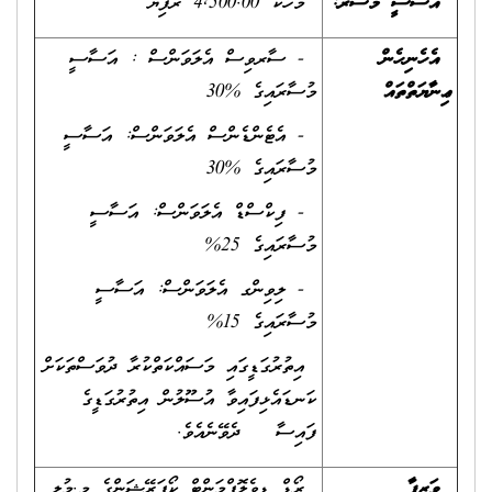
އަސާސީ މުސާރަ:
މަހަކު 4,500.00 ރުފިޔާ
އެހެނިހެން
- ސާރވިސް އެލަވަންސް : އަސާސީ
ޢިނާޔަތްތައް
މުސާރައިގެ %30
- އެޓެންޑެންސް އެލަވަންސް: އަސާސީ
މުސާރައިގެ %30
- ފިކްސްޑް އެލަވަންސް: އަސާސީ
މުސާރައިގެ 25%
- ލިވިންގ އެލަވަންސް: އަސާސީ
މުސާރައިގެ 15%
އިތުރުގަޑީގައި މަސައްކަތްކުރާ ދުވަސްތަކަށް
ކަނޑައެޅިފައިވާ އުސޫލުން އިތުރުގަޑީގެ
ފައިސާ ދެވޭނެއެވެ.
ވަޒީފާ
ރޯޑް ޑިވެލޮޕްމަންޓް ކޯޕަރޭޝަންގެ މ.މުލި