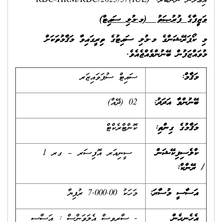
އިޢުލާން ނަންބަރު: (IUL)RDC-HRM/RDC/2025/57
ވަޒީފާގެ ފުރުޞަތު
(މ.މުލި ސައިޓް)
މި ކޯޕަރޭޝަންގެ މ.މުލި ސައިޓުގެ ތިރީގައިވާ މަޤާމުތަކަށް
މުވައްޒަފުން ބޭނުންވެއްޖެއެވެ.
މަޤާމް:
ސައިޓް ސުޕަވައިޒަރ
ބޭނުންވާ އަދަދު
:
02 (ދޭއް)
މަޤާމުގެ ގިންތި
:
ކޮންޓްރެކްޓް
ކްލެސިފިކޭޝަން
ސީނިއަރ އޮފިސަރ – ގރ 1
/
ރޭންކް
:
އަސާސީ މުސާރަ:
މަހަކު 7,000.00 ރުފިޔާ
އެހެނިހެން
- ސާރވިސް އެލަވަންސް : އަސާސީ