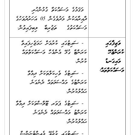
މަޤަމުގެ މަސައްކަތާ ގުޅުންހުރި
ދާއިރާއަކުން މަދުވެގެން 05 އަހަރުދުވަހުގެ
މަސައްކަތުގެ ތަޖުރިބާ ލިބިފައިވުން.
ވަޒިފާގައި
- ސައިޓުގައި ކުރުމަށް ހަމަޖެހިފައިވާ
ކުރަންޖެހޭ
ކަރަންޓާ ގުޅޭ އެންމެހާ މަސައްކަތްތައް
މައިގަނޑު
ކުރުން.
މަސައްކަތްތައް
:
- ސައިޓުގެ ވެހިކަލްތަކަށް ދިމާވާ
ކަރަންޓުގެ މައްސަލަތައް ދެނެގަނެ
ޙައްލުކުރުން.
- ސައިޓުގެ ޕަވަރ ޓޫލްސްތަކަށް ދިމާވާ
ކަަރަންޓު މައްސަލަތައް ދެނެގަނެ
ޙައްލުކުރުން.
- ސައިޓުގައި ކުރެވޭ މެއިންޓެނަންސް