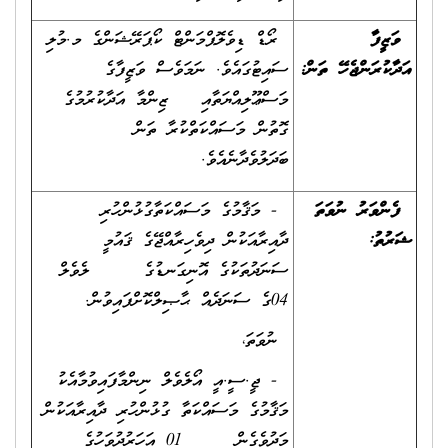
ވަޒީފާ
ރޯޑް ޑިވެލޮޕްމަންޓް ކޯޕަރޭޝަންގެ މ.މުލި
އަދާކުރަންޖެހޭ ތަން
:
ސައިޓުގައެވެ. ނަމަވެސް ވަޒީފާގެ
މަސްޢޫލިއްޔަތާއި ޒިންމާ އަދާކުރުމުގެ
ގޮތުން މަސައްކަތްކުރާ ތަން
ބަދަލުވެދާނެއެވެ.
ފެންވަރު ނުވަތަ
- މަޤާމުގެ މަސައްކަތާގުޅުންހުރި
ޝަރުތު
:
ދާއިރާއަކުން ދިވެހިރާއްޖޭގެ ޤައުމީ
ސަނަދުތަކުގެ އޮނިގަނޑުގެ ލެވެލް
04ގެ ސަނަދެއް ޙާޞިލްކޮށްފައިވުން.
ނުވަތަ،
- ޖީ.ސީ.އީ އޯލެވެލް ނިންމާފައިވުމާއެކު
މަޤާމުގެ މަސައްކަތާ ގުޅުންހުރި ދާއިރާއަކުން
މަދުވެގެން 01 އަހަރުދުވަހުގެ