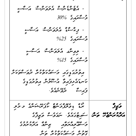
- އެޓެންޑެންސް އެލަވަންސް: އަސާސީ
މުސާރައިގެ %30
- ފިކްސްޑް އެލަވަންސް: އަސާސީ
މުސާރައިގެ 25%
- ލިވިންގ އެލަވަންސް: އަސާސީ
މުސާރައިގެ 15%
އިތުރުގަޑީގައި މަސައްކަތްކުރާ ދުވަސްތަކަށް
ކަނޑައެޅިފައިވާ އުސޫލުން އިތުރުގަޑީގެ
ފައިސާ ދެވޭނެއެވެ.
ވަޒީފާ
ރޯޑް ޑިވެލޮޕްމަންޓް ކޯޕަރޭޝަންގެ މ.މުލި
އަދާކުރަންޖެހޭ ތަން
:
ސައިޓުގައެވެ. ނަމަވެސް ވަޒީފާގެ
މަސްޢޫލިއްޔަތާއި ޒިންމާ އަދާކުރުމުގެ
ގޮތުން މަސައްކަތްކުރާ ތަން