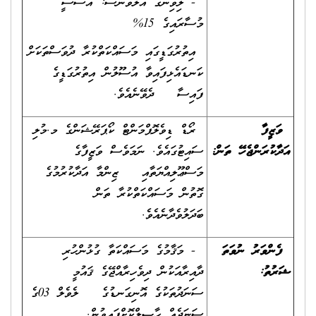
- ލިވިންގ އެލަވަންސް: އަސާސީ
މުސާރައިގެ 15%
އިތުރުގަޑީގައި މަސައްކަތްކުރާ ދުވަސްތަކަށް
ކަނޑައެޅިފައިވާ އުސޫލުން އިތުރުގަޑީގެ
ފައިސާ ދެވޭނެއެވެ.
ވަޒީފާ
ރޯޑް ޑިވެލޮޕްމަންޓް ކޯޕަރޭޝަންގެ މ.މުލި
އަދާކުރަންޖެހޭ ތަން
:
ސައިޓުގައެވެ. ނަމަވެސް ވަޒީފާގެ
މަސްޢޫލިއްޔަތާއި ޒިންމާ އަދާކުރުމުގެ
ގޮތުން މަސައްކަތްކުރާ ތަން
ބަދަލުވެދާނެއެވެ.
ފެންވަރު ނުވަތަ
- މަޤާމުގެ މަސައްކަތާ ގުޅުންހުރި
ޝަރުތު
:
ދާއިރާއަކުން ދިވެހިރާއްޖޭގެ ޤައުމީ
ސަނަދުތަކުގެ އޮނިގަނޑުގެ ލެވެލް 03ގެ
ސަނަދެއް ޙާޞިލްކޮށްފައިވުން.