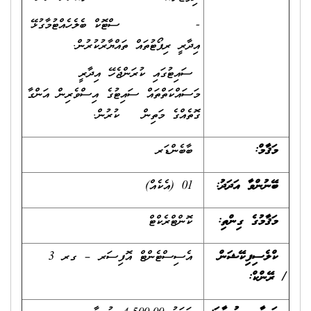
- ސްޓޮކް ބެލެހެއްޓުމާގުޅޭ
އިދާރީ ރިޕޯޓުތައް ތައްޔާރުކުރުން.
ސައިޓުގައި ކުރަންޖެހޭ އިދާރީ
މަސައްކަތްތައް ސައިޓުގެ އިސްވެރިން އަންގާ
ގޮތެއްގެ މަތިން ކުރުން.
މަޤާމް:
ބާބެންޑަރ
ބޭނުންވާ އަދަދު
:
01 (އެކެއް)
މަޤާމުގެ ގިންތި
:
ކޮންޓްރެކްޓް
ކްލެސިފިކޭޝަން
އެސިސްޓެންޓް އޮފިސަރ – ގރ 3
/
ރޭންކް
: