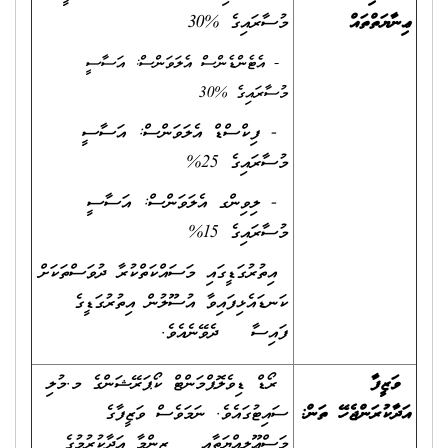
ޢިނާޔަތްތައް
މުސާރައިގެ %30
-
އެޓެންޑެންސް އެލަވަންސް: އަސާސީ
މުސާރައިގެ %30
- ފިކްސްޑް އެލަވަންސް: އަސާސީ
މުސާރައިގެ 25%
- ލިވިންގ އެލަވަންސް: އަސާސީ
މުސާރައިގެ 15%
އިތުރުގަޑީގައި މަސައްކަތްކުރާ ދުވަސްތަކަށް
ކަނޑައެޅިފައިވާ އުސޫލުން އިތުރުގަޑީގެ
ފައިސާ ދެވޭނެއެވެ.
ވަޒީފާ
ރޯޑް ޑިވެލޮޕްމަންޓް ކޯޕަރޭޝަންގެ މ.މުލި
އަދާކުރަންޖެހޭ ތަން
:
ސައިޓުގައެވެ. ނަމަވެސް ވަޒީފާގެ
މަސްޢޫލިއްޔަތާއި ޒިންމާ އަދާކުރުމުގެ