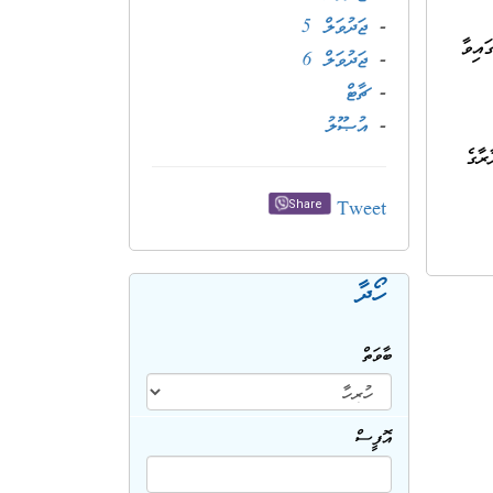
-
ޖަދުވަލް 5
ިވާ
-
ޖަދުވަލް 6
-
ޗާޓް
-
އުޞޫލު
ިއިދާރާގެ
Tweet
Share
ހޯދާ
ބާވަތް
އޮފީސް