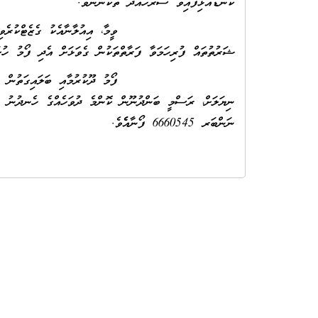
ކަނޑައެޅިފައިވާ ސަރަހައްދު ތަކުންނެވެ.
ވީމާ، އިއުލާނާއެކު ގެޒެޓްކުރެވިފައިވާ "އއ.ފެރި
ޝަރުތުތައް ފުރިހަމަވާ ފަރާތްތަކުން ގެވަޅަށް އެދި ފޯމު ހުށަހ
ނަންބަރ 6660545 ފޯނާއެެވެ.