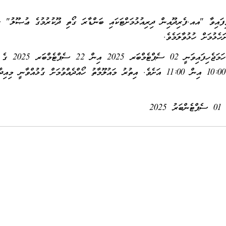
ދޫއިން ދިރިއުޅުމަށްޓަކައި ބަންޑާރަ ގޯތި ދޫކުރުމުގެ ޢުޞޫލު" ގައ
ެޅުމަށް ހުޅުވާލަމެވެ.
ފޯމު ދޫކުރުމާއި ބަލައިގަތުން ހަމަޖެހިފައިވަނީ 02 ސެޕްޓެމްބަރ 2025 އިން 22 ސެޕްޓެމްބަރ 2025 ގެ
ނިޔަލަށް، ރަސްމީ ބަންދުނޫން ކޮންމެ ދުވަހެއްގެ ހެނދުނު 10:00 އިން 11:00 އަށެވެ. އިތުރު މައުލޫމާތު ހޯއްދެއްވުމަށް ގުޅުއްވާނީ މ
01 ސެޕްޓެންބަރު 2025