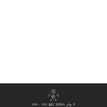
© ދިވެހި ސަރުކާރުގެ ގެޒެޓް 2013 - 2026