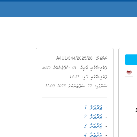
A/IUL/344/2025/28
ނަންބަރު:
ޕަބްލިޝްކުރި ތާރީޚު: 01 ސެޕްޓެންބަރު 2025
ޕަބްލިޝްކުރި ގަޑި: 14:27
ސުންގަޑި: 22 ސެޕްޓެންބަރު 2025 11:00
-
ޖަދުވަލް 1
-
ޖަދުވަލް 2
-
ޖަދުވަލް 3
-
ޖަދުވަލް 4