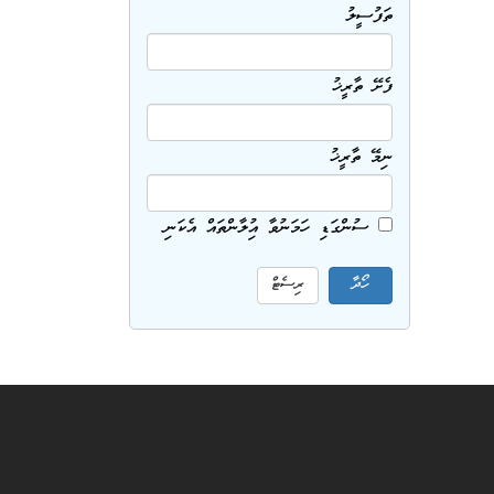
ތަފުސީލު
ފެށޭ ތާރީޚު
ނިމޭ ތާރީޚު
ސުންގަޑި ހަމަނުވާ އިޢުލާންތައް އެކަނި