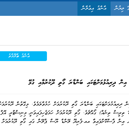
ޭ ލިޔުން
އާންމު އިޢުލާން
ޢާންމު މަޢުލޫމާތު
އިން ދިރިއުޅުމަށްޓަކައި ބަންޑާރަ ގޯތި ދޫކުރުމާއި ގުޅޭ
ކައި ބަންޑާރަ ގޯތި ދޫކުރުމަށް ހުޅުވާލަމެވެ. މިގޮތުން ދޫކުރުމަށް
ަނީ 2000 (ދެހާސް) އަކަފޫޓުގެ 133 (ސަތޭކަ ތިރީސް ތިނެއް) ގޯއްޗެވެ. ގޯތި ދޫކުރުމަށް ހަމަޖެހިފައިވަނީ މިނިސްޓްރީ އޮފް
 އިން ފާސްކޮށްފައިވާ އއ.ފެރިދޫ ލޭންޑް ޔޫސް ޕްލޭން ގައި ގޯތި ދޫކުރުމަށް