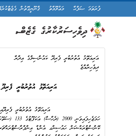
ފުރަތަމަ ޞަފްޙާ
މަޢުލޫމާތު
ޤާނޫނީގޮތުން ގެޒެޓްކުރެވ
އަރިއަތޮޅު އުތުރުބުރީ ފެރިދޫ ކައުންސިލްގެ އިދާރާ
ދިވެހިރާއްޖެ
އަރިއަތޮޅު އުތުރުބުރީ ފެރިދޫ 
އަރިއަތޮޅު އުތުރުބުރީ ފެރިދޫއިން ދިރިއުޅުމަށްޓަ
ހަމަޖެހިފައިވ
ކޮންސްޓްރަކްޝަން ހައުސިންގ އެންޑް އިންފްރާސްޓްރަކްޗަރ