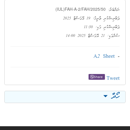
(IUL)FAH-A-2/FAH/2025/50
ނަންބަރު:
ޕަބްލިޝްކުރި ތާރީޚު: 19 އޮގަސްޓް 2025
ޕަބްލިޝްކުރި ގަޑި: 11:30
ސުންގަޑި: 21 އޮގަސްޓް 2025 14:00
A2 Sheet
-
Tweet
Share
ހޯދާ