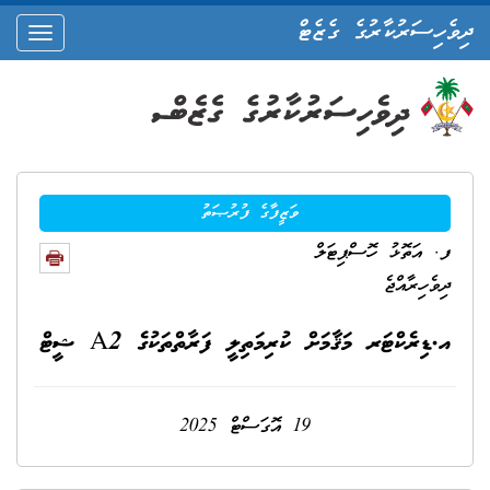
ދިވެހިސަރުކާރުގެ ގެޒެޓް
oggle
ation
ވަޒީފާގެ ފުރުޞަތު
ފ. އަތޮޅު ހޮސްޕިޓަލް
ދިވެހިރާއްޖެ
އ.ޑިރެކްޓަރ މަޤާމަށް ކުރިމަތިލީ ފަރާތްތަކުގެ A2 ޝީޓް
19 އޮގަސްޓް 2025