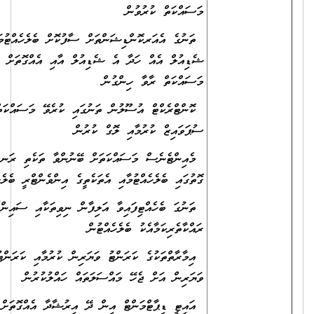
މަސައްކަތް ކުރުވުން
ތަނުގެ އެއަރކޮންޑިޝަންތަށް ސާފުކޮށް ބެލެހެއްޓުމަށް
ޝެޑިއުލް އެއް ހަދާ އެ ޝެޑިއުލް އާއި އެއްގޮތަށް
މަސައްކަތް ރާވާ ހިންގުން
ކޮންޓްރެކްޓް އުސޫލުން ތަނުގައި ކުރެވޭ މަސައްކަތް
ސުޕަވައިޒް ކުރުމާއި ލޮގް ކުރުން
މެއިންޓެނެސް މަސައްކަތަށް ބޭނުންވާ ތަކެތި ރަނގަޅު
ގޮތުގައި ބެލެހެއްޓުމާއި އެތަކެތީގެ އިންވެންޓްރީ ބެލެހެއްޓުން
ތަނުގަ ބެހެއްޓިފައިވާ އަލިފާން ނިވިތަކާއި ސައިންބޯޑްތައް
ރައްކާތެރިކަމާއެކު ބެލެހެއްޓުން
އިމާރާތްތަކުގެ ކަރަންޓު ވަޔަރިން ކުރުމާއި ކަރަންޓު
ވަޔަރިން އަށް ޖެހޭ މައްސަލަތައް ހައްލުކުރުން
އައިޓީ ޑިޕާޓްމަންޓް އިން ދޭ އިރުޝާދާ އެއްގޮތަށް