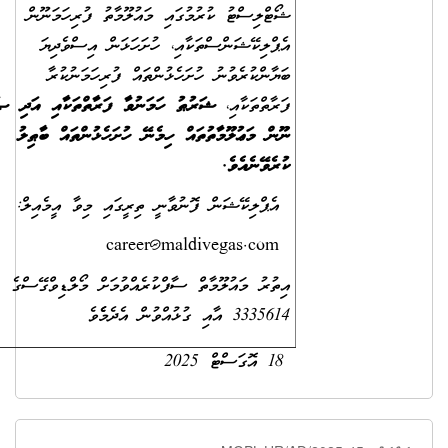
ޝޯޓްލިސްޓު ކުރުމުގައި މައުލޫމާތު ފުރިހަމަނޫން
އެޕްލިކޭޝަންސްތަކާއި، ހުށަހަޅަން އިސްވެދިޔަ
ބަޔާންކުރެވުނު ހުށަހެޅުންތައް ފުރިހަމަނުކުރާ
ފަރާތްތަކާއި،
ޝަރުޠު ހަމަނުވާ ފަރާތްތަކާއި އަދި ޞައްޙަ
ނޫން މަޢުލޫމާތުތައް ހިމެނޭ ހުށަހެޅުންތައް ބާޠިލު
ކުރެވޭނެއެވެ.
އެޕްލިކޭޝަން ފޮނުވާނީ ތިރީގައި މިވާ އީމެއިލް:
career@maldivegas.com
އިތުރު މައުލޫމާތް ސާފްކުރެއްވުމަށް މޯލްޑިވްގޭސްގެ ނަމްބަރ
3335614 އާއި ގުޅުއްވުން އެދެމެެވެ
18 އޮގަސްޓް 2025