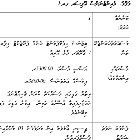
ު
:
މެއިންޓެނަންސް އޮފިސަރ
ގރ.1
ުންވާ
1
ދަދު:
ައްކަތްކުރަންޖެހޭ
ބިޒްނަސް ޑިވެލޮޕްމަންޓް އެންޑް ޕްރޮޖެކްޓް ޑިޕާރޓްމަންޓް
ް:
/ ގްރޭޓަރ މާލެ އޭރިއާ
ާރައާއި
އަސާސީ މުސާރަ: 5300.00ރ
ާޔަތްތައް:
ފިކްސްޑް އެލަވަންސް: 3800.00ރ
އިތުރު ގަޑީގައި މަސައްކަތް ކުރަން ޖެހިއްޖެނަމަ
ހަމަޖެހިފައިވާ އުސޫލުގެ މަތިން އިތުރު ގަޑީގެ ފައިސާ
ލިބޭނެއެވެ
ްވަރު ނުވަތަ
ޖީ.ސީ.އީ އޯލެވެލް އިން މަދުވެގެން 03 މާއްދާއިން
ުޠު
ފާސްވެފައިވުން