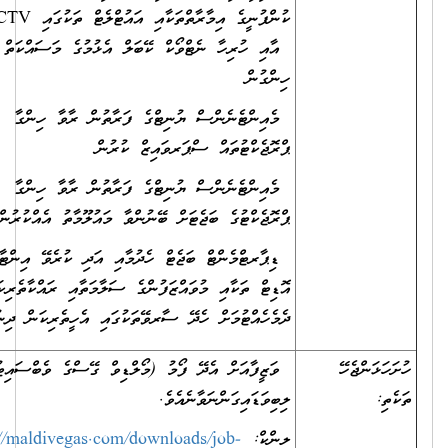
ކުންފުނީގެ އިމާރާތްތަކާއި އައުޓްލެޓް ތަކުގައި CCTV
އާއި ހުރިހާ ނެޓްވޯކް ކޭބަލް އެޅުމުގެ މަސައްކަތް ރާވާ
ހިންގުން
މެއިންޓެނެންސް ޔުނިޓްގެ ފަރާތުން ރާވާ ހިންގާ
ޕްރޮޖެކްޓުތައް ސްޕަރވައިޒް ކުރުން
މެއިންޓެނެންސް ޔުނިޓްގެ ފަރާތުން ރާވާ ހިންގާ
ޕްރޮޖެކްޓުގެ ބަޖެޓަށް ބޭނުންވާ މައުލޫމާތު އެއްކުރުން
ޑިޕާރޓްމެންޓް ބަޖެޓް ހެދުމާއި އަދި ކުރެވޭ އިންޓާނަލް
އޮޑިޓް ތަކާއި މުވައްޒަފުންގެ ސަލާމަތާއި ރައްކާތެރިކަން
ދެމެހެއްޓުމަށް ހެދޭ ސާރވޭތަކުގައި އެހީތެރިކަން ދިނުން
ަހަޅަންޖެހޭ
ވަޒީފާއަށް އެދޭ ފޯމު (މޯލްޑިވް ގޭސްގެ ވެބްސައިޓުން
ެތި:
ލިބިވަޑައިގަންނަވާނެއެވެ.
ލިންކް:
https://maldivegas.com/downloads/job-