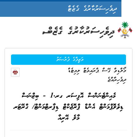
ދިވެހިސަރުކާރުގެ ގެޒެޓް
ވަޒީފާގެ ފުރުޞަތު
ްޑިވް ގޭސް ޕްރައިވެޓް ލިމިޓެޑް
ެހިރާއްޖެ
މެއިންޓެނަންސް އޮފިސަރ ގރ.1 - ބިޒްނަސް
ިވެލޮޕްމަންޓް އެންޑް ޕްރޮޖެކްޓް ޑިޕާރޓްމަންޓް/ ގްރޭޓަރ
މާލެ އޭރިއާ