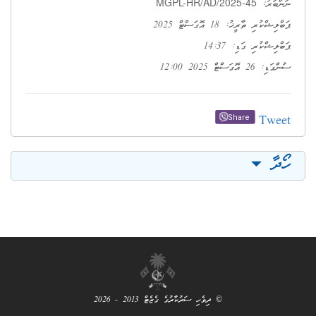
MGPL-HR/AD/2025-45
ްބަރު:
ޝްކުރި ތާރީޚު: 18 އޮގަސްޓް 2025
ލިޝްކުރި ގަޑި: 14:37
26 އޮގަސްޓް 2025 12:00
Twe
Share
ދާ
© ދިވެހި ސަރުކާރުގެ ގެޒެޓް 2013 - 2026