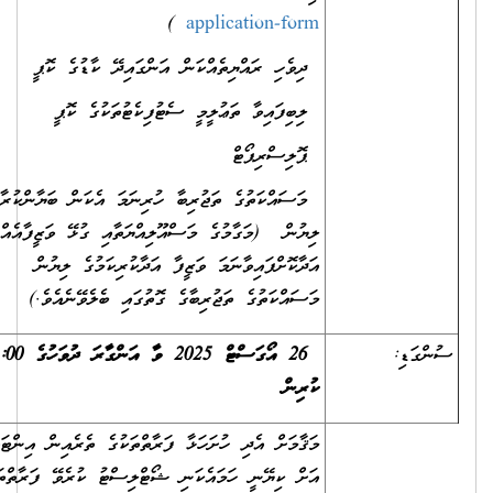
)
application-form
ދިވެހި ރައްޔިތެއްކަން އަންގައިދޭ ކާޑުގެ ކޮޕީ
ލިބިފައިވާ ތަޢުލީމީ ސެޓުފިކެޓުތަކުގެ ކޮޕީ
ޕޮލިސްރިޕޯޓް
މަސައްކަތުގެ ތަޖުރިބާ ހުރިނަމަ އެކަން ބަޔާންކުރާ
ލިޔުން
(މަގާމުގެ މަސްއޫލިއްޔަތާއި ގުޅޭ ވަޒީފާއެއް ކުރިން
އަދާކޮށްފައިވާނަމަ ވަޒީފާ އަދާކުރިކަމުގެ ލިޔުން
މަސައްކަތުގެ ތަޖުރިބާގެ ގޮތުގައި ބެލެވޭނެއެވެ.)
ްގަޑި:
26 އޯގަސްޓް 2025 ވާ އަންގާރަ ދުވަހުގެ 12:00 ގެ
ކުރިން
މަޤާމަށް އެދި ހުށަހަޅާ ފަރާތްތަކުގެ ތެރެއިން އިންޓަވިއު
އަށް ކިޔޭނީ ހަމައެކަނި ޝޯޓްލިސްޓު ކުރެވޭ ފަރާތްތަކަށެވެ.