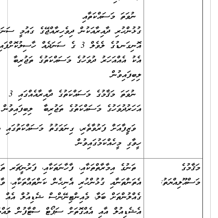
ނުވަތަ މަސައްކަތާއި
ގުޅުންހުރި ދާއިރާއަކުން ދިވެހިރާއްޖޭގެ ގައުމީ ސަނަދުތަކުގެ
އޮނިގަނޑުގެ ލެވެލް 3 ގެ ސަނަދެއް ހާސިލުކޮށްފައިވުމާއި
އެކު އެއްއަހަރު ދުވަހުގެ މަސައްކަތުގެ ތަޖުރިބާ
ލިބިފައިވުން
ނުވަތަ މަޤާމުގެ މަސައްކަތުގެ ދާއިރާއެއްގައި 3
އަހަރުދުވަހުގެ މަސައްކަތުގެ ތަޖުރިބާ ލިބިފައިވުން
ވަޒީފާއަށް ފަރުވާތެރި، ގިނަވަގުތު މަސައްކަތުގައި އުޅެވޭ
ހީވާގި މީހެއްކަމުގައިވުން
ާމުގެ
ތަނުގެ އިމާރާތްތަކާއި، ފާހާނަތަކާއި، ފަރުނީޗަރ ތަކާއި
ްއޫލިއްޔަތު:
އެތަންތަނާއި ގުޅުންހުރި އެެނިހެން ކަންތައްތަކާއި، ވާ
ގެއްލުންތަށް ބަލާ، މެއިންޓިނޭންސް ޝެޑިއުލް އެއް ހަދާ
އެޝެޑިއުލް އާއި އެއްގޮތަށް ސަޕޯޓް ސްޓާފުން ލައްވާ