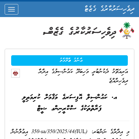
ދިވެހިސަރުކާރުގެ ގެޒެޓް
oggle
ation
ޢާންމު މަޢުލޫމާތު
އަރިއަތޮޅު ދެކުނުބުރީ މަހިބަދޫ ކައުންސިލުގެ އިދާރާ
ދިވެހިރާއްޖެ
އ. ކައުންސިލް އޮފިސަރގެ މަޤާމަށް ކުރިމަތިލީ
ފަރާތްތަކުގެ ސްކްރީނިންގ ޝީޓް
މި އިދާރާގެ ނަންބަރ: (IUL)350-sa/350/2025/44 އިޢުލާނުން