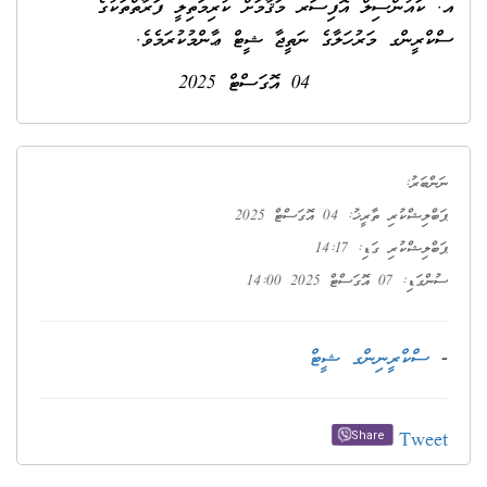
އ. ކައުންސިލް އޮފިސަރ މަޤާމަށް ކުރިމަތިލީ ފަރާތްތަކުގެ
ސްކްރީންގ މަރުހަލާގެ ނަތީޖާ ޝީޓް ޢާންމުކުރަމެވެ.
04 އޮގަސްޓް 2025
ނަންބަރު:
ޕަބްލިޝްކުރި ތާރީޚު: 04 އޮގަސްޓް 2025
ޕަބްލިޝްކުރި ގަޑި: 14:17
ސުންގަޑި: 07 އޮގަސްޓް 2025 14:00
-
ސްކްރީނިންގ ޝީޓް
Tweet
Share