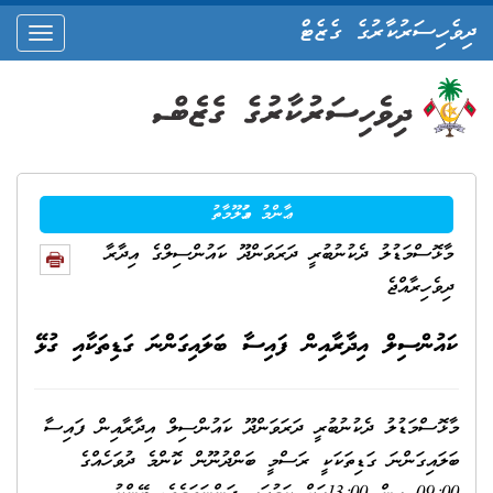
ދިވެހިސަރުކާރުގެ ގެޒެޓް
oggle
ation
ޢާންމު މަޢުލޫމާތު
މާޅޮސްމަޑުލު ދެކުނުބުރީ ދަރަވަންދޫ ކައުންސިލްގެ އިދާރާ
ދިވެހިރާއްޖެ
ކައުންސިލް އިދާރާއިން ފައިސާ ބަލައިގަންނަ ގަޑިތަކާއި ގުޅޭ
މާޅޮސްމަޑުލު ދެކުނުބުރީ ދަރަވަންދޫ ކައުންސިލް އިދާރާއިން ފައިސާ
ބަލައިގަންނަ ގަޑިތަކަކީ ރަސްމީ ބަންދުނޫން ކޮންމެ ދުވަހެއްގެ