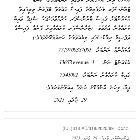
09:00 އިން 13:00އަށް ކަމުގައި ދަންނަވަމެވެ. ބޭންކު
ޓްރާންސްފަރ މެދުވެރިކޮށް ފައިސާ ދައްކަވާ ބޭފުޅުން ތިރީގައިވާ
އެކައުންޓަށް ފައިސާ ޓްރާންސްފަރ ކުރެއްވުމަށްފަހު ސްލިޕް ވައިބާ
ކުރެއްވުން އެދެމެވެ. (ޓްރާންސްފަރ ކުރައްވާއިރު ފޮނުވާ ފައިސާގެ
ތަފްޞީލް ރިމާކްސްގައި ލިޔެއްވުމަށް ހަނދުމަކޮށްދެމެވެ.)
އެކައުންޓް ނަންބަރު: 7719700387001
އެކައުންޓް ނަން: 1360Revenue 1
ވައިބާ ކުރައްވާނެ ނަންބަރު: 7541002
ވީމާ، މިކަން އާންމުކޮށް އަންގާ އިޢުލާނުކުރަމެވެ.
29 ޖުލައި 2025
(IUL)318-AD/318/2025/69
ނަންބަރު:
ޕަބްލިޝްކުރި ތާރީޚު: 29 ޖުލައި 2025