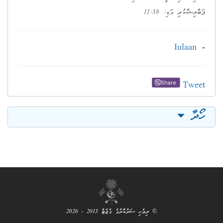
ޕަބްލިޝްކުރި ގަޑި: 11:38
Iulaan
-
Tweet
Share
ހޯދާ
© ދިވެހި ސަރުކާރުގެ ގެޒެޓް 2013 - 2026