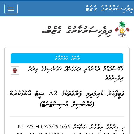
ދިވެހިސަރުކާރުގެ ގެޒެޓް
oggle
ation
ޢާންމު މަޢުލޫމާތު
މާޅޮސްމަޑުލު ދެކުނުބުރީ ދަރަވަންދޫ ކައުންސިލްގެ އިދާރާ
ދިވެހިރާއްޖެ
ވަޒީފާއަށް ކުރިމަތިލި ފަރާތްތަކުގެ A2 ޝީޓް އާންމުކުރުން
(ކައުންސިލް އެސިސްޓަންޓް)
މި އިދާރާގެ އިޢުލާން ނަންބަރު IUL318-HR/318/2025/59