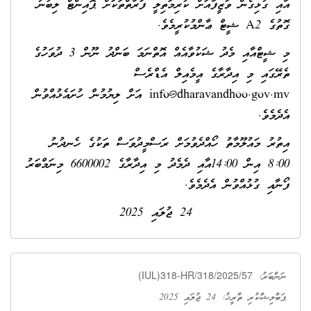
އާއި ގުޅިގެން ވަޒީފާއަށް ކުރިމަތިލީ ފަރާތްތަކަށް ޕޮއިންޓް ލިބުނު
ގޮތުގެ A2 ޝީޓް ޢާންމުކުރީމެވެ.
މި ޝީޓްއާއި މެދު ޝަކުވާއެއް އޮތްނަމަ ބަންދު ނޫން 3 ދުވަހުގެ
ތެރޭގައި މި އިދާރާގެ އީމެއިލް އެޑްރެސް
info@dharavandhoo.gov.mv
އަށް ލިޔުމުން ހުށައެޅުއްވުން
އެދެމެވެ.
އިތުރު މައުލޫމާތު ހޯއްދެވުމަށް ރަސްމީދުވަސް ތަކުގެ ހެނދުނު
8:00 އިން 14:00އާއި ދެމެދު މި އިދާރާގެ 6600002 މިނަމްބަރު
ފޯނާއި ގުޅުއްވުން އެދެމެވެ.
24 ޖުލައި 2025
(IUL)318-HR/318/2025/57
ނަންބަރު:
ޕަބްލިޝްކުރި ތާރީޚު: 24 ޖުލައި 2025