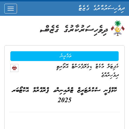
ދިވެހިސަރުކާރުގެ ގެޒެޓް
oggle
ation
ތަމްރީނު
ކެޕިޓަލް މާކެޓް ޑިވެލޮޕްމަންޓް އޮތޯރިޓީ
ދިވެހިރާއްޖެ
ކޮމްޕެނީ ސެކްރެޓަރީޒް ޓްރެއިނިންގ ޕްރޮގްރާމް އޮކްޓޯބަރ
2025