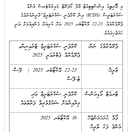
މި އޮތޯރިޓީގެ އިންސްޓިޓިއުޓް އޮފް ކޯޕަރޭޓް ޑައިރެކްޓަރސް އެންޑް
ސެކްރެޓަރީސް (ICDS) އިން ކޮމްޕެނީ ސެކްރެޓަރީޒް ތަމްރީނުކުރުމުގެ
ޕްރޮގްރާމެއް، 23-22 އޮކްޓޯބަރ 2025 އަށް ކުރިޔަށް ގެންދިއުމަށް ވަނީ
ހަމަޖެހިފައެވެ.
ޕްރޮގްރާމްގެ ނަން:
ކޮމްޕެނީ ސެކްރެޓަރީޒް ޓްރެއިނިންގ
ޕްރޮގްރާމް ފެބްރުއަރީ 2025
ތާރީޚް:
22-23 އޮކްޓޯބަރ 2025 | ފޭސް-
ޓު-ފޭސް
ޓާރގެޓް އޯޑިއަންސް:
ކޮމްޕެނީ ސެކްރެޓަރީޒް އަދި
މިދާއިރާއަށް ޝައުޤުވެރިވާ ފަރާތްތައް
ފޯމް ހުށަހަޅަންޖެހޭ
16 އޮކްޓޯބަރ 2025
އެންމެ ފަހު ތާރީޚް: