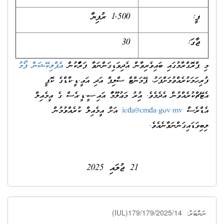
ފީ:
1,500 ރުފިޔާ
ޖާގަ:
30
މި ޕްރޮގްރާމުގައި ބައިވެރިވާން އެދިވަޑިގަންނަވާ ފަރާތްތަކުން
އެޕްލިކޭޝަން ފޯމު
ފުރިހަމަކުރެއްވުމަށްފަހު، ޕޭމަންޓް ސްލިޕް އަދި އައީ.ޑީ.ކާޑްގެ ކޮޕީ
އެޓޭޗްކުރެއްވުން އެދެމެވެ. އިތުރު މަޢުލޫމާތު އައި.ސީ.ޑީ.އެސް ގެ އީމެއިލް
އެޑްރެސް
icds@cmda.gov.mv
އަށް އީމެއިލް ކުރެއްވުމުން
ލިބިވަޑައިގަންނަވާނެއެވެ.
21 ޖުލައި 2025
(IUL)179/179/2025/14
ނަންބަރު: