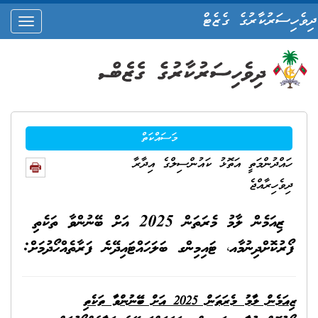
ދިވެހިސަރުކާރުގެ ގެޒެޓް
oggle
ation
މަސައްކަތް
ހައްދުންމަތީ އަތޮޅު ކައުންސިލްގެ އިދާރާ
ދިވެހިރާއްޖެ
ޒިއަމެން ލާމު މެރަތަން 2025 އަށް ބޭނުންވާ ތަކެތި
ފޯރުކޮށްދިނުމާއ، ޓައިމިންގ ބަލަހައްޓައިދޭނެ ފަރާތެއްހޯދުމަށް:
ޒިއަމެން ލާމު މެރަތަން 2025 އަށް ބޭނުންވާ ތަކެތި