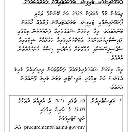
ފޯރުކޮށްދިނުމާއ، ޓައިމިންގ ބަލަހައްޓައިދޭނެ ފަރާތެއްހޯދުމަށް:
ޒިއަމެން ލާމް މެރަތަން 2025 އަށް ބޭނުންވާ ތަކެތި
ފޯރުކޮށްދިނުމާއި، ޓައިމިންގ ބަލަހައްޓައިދޭނެ ފަރާތެއް ހޯދުމަށް
ބޭނުންވެއެވެ. ވީމާ، މިކަމަށް ޝައުގުވެރިވާ ފަރާތްތަކުން ބިޑްގައި
ރަޖިސްޓްރީކުރުމަށްފަހު، އެޓޭޗްކުރެވިފައިވާ މައުލޫމާތު ޝީޓްގައިވާ
ސްޕެސިފިކޭޝަނާއި އެއްގޮތަށް އަންދާސީ ހިސާބު ހުށަހެޅުއްވުން
އެދެމެވެ.
ވީމާ، މިކަމަށް ޝައުގުވެރިވެލައްވާ ފަރާތްތަކުން ތިރީގައިއެވާ މެއިލް
އެޑްރެސް އަށް ބިޑްގައި ރަޖިސްޓްރީ ވުމަށް މެއިލް ފޮނުއްވުން
އެދެމެވެ.
1
ރަޖިސްޓްރީވުން
20 ޖުލައި 2025 ވާ އާދީއްތަ ދުވަހުގެ
13:00 ގެ ކުރިން ބިޑްގައި
ރަޖިސްޓްރީވުމަށް
procurement@laamu.gov.mv
އަށް