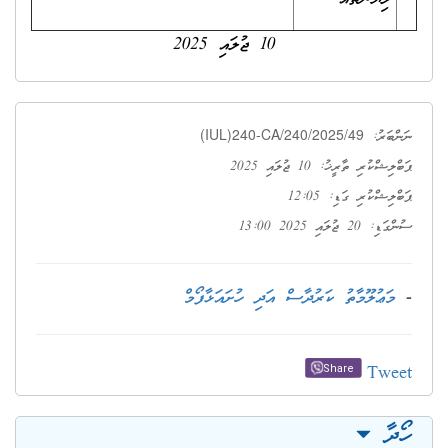
10 ޖުލައި 2025
(IUL)240-CA/240/2025/49
ނަންބަރު:
ޕަބްލިޝްކުރި ތާރީޚު: 10 ޖުލައި 2025
ޕަބްލިޝްކުރި ގަޑި: 12:05
ސުންގަޑި: 20 ޖުލައި 2025 13:00
-
މަޢުލޫމާތު ކަރުދާސް އަދި ހުށައަޅާފޯމް
Tweet
Share
ހޯދާ