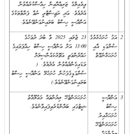
އީމެއިލްގެ ޒަރިއްޔާއިން ހިއްސާކުރެއްވުން
އެދެމެވެ. އަދި ރަޖިސްޓްރީ ނުވާ ފަރާތްތަކުގެ
އަންދާސީ ހިސާބު ބަލައިނުގަނެވޭނެއެވެ.
2
އަގު ހުށަހެޅުމުގެ
23 ޖުލައި 2025 ވާ ބުދަ ދުވަހުގެ
ސުންގަޑި އާއި
13:00 އަށް އަންދާސީ ހިސާބު ހިއްޕަވައިގެ
ހުށަހަޅާނެގޮތް
ހައްދުންމަތީ އަތޮޅުކައުންސިލަށް
ވަޑައިގެންދެއްވުން އެދެމެވެ. (
ސުންގަޑީގެފަހުން ހުށަހެޅޭ އަންދާސީ ހިސާބު
ބަލައިނުގަނެވޭނެއެވެ.)
3
އަންދާސީ
ހުށަހަޅަންޖެހޭ ލިޔުންތައް މައުލޫމާތު
ހިސާބު
ޝީޓުގައި ބަޔާންކުރެވިފައިވާނެއެވެ.
ހުށަހަޅާއިރު
ހުށަހަޅަންޖެހޭ
ލިޔުންތައް