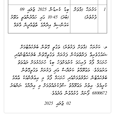
1
ކަޅުރަހާ (މާވަށް
ބިޑު ކެނޑުން 2025 ޖުލައި 09
ފުޅުތެރެ)
(ބުދަ) 10:45 ގައި ހައްދުންމަތީ އަތޮޅު
ކައުންސިލް އިދާރާގެ ތާޖުއްދީން މާލަމް
ލ. ކަޅުރަހާ (މާވަށް ފަޅުތެރެ) ވަގުތީ ގޮތުން ބެލެހެއްޓުމަށް
ޝައުގުވެރިވާ ފަރާތްތަކުން ފަޅުރަށް ވަގުތީގޮތުން ބެލެހެއްޓުންއެދި
ހުށަހަޅާ ފޯމު ފުރިހަމަ ކުރުމަށްފަހު ބިޑު ހުށަހެޅުމަށް ދަޢުވަތު
އަރުވަމެވެ. މަޢުލޫމާތު ކަރުދާސް އަދި ފަޅުރަށް ވަގުތީގޮތުން
ބެލެހެއްޓުން ހަވާލުވުމަށްއެދި ހުށަހަޅާ ފޯމު މި އިޢުލާނާއެކު ޢާއްމު
ކުރީމެވެ. އިތުރު މަޢުލޫމާތު ސާފުކުރެއްވުމަށް މި އިދާރާގެ ނަންބަރު
6800672 ފޯނަށް ގުޅުއްވުން އެދެމެވެ.
02 ޖުލައި 2025