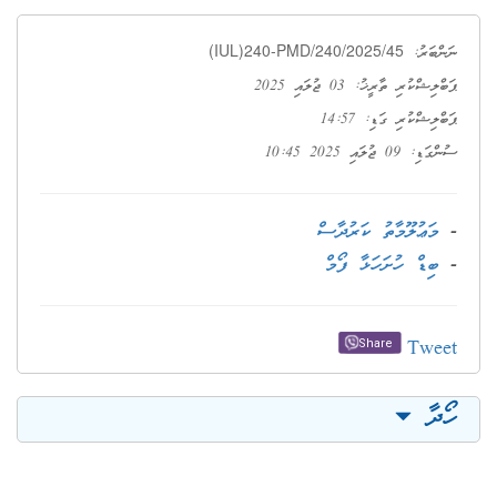
(IUL)240-PMD/240/2025/45
ނަންބަރު:
ޕަބްލިޝްކުރި ތާރީޚު: 03 ޖުލައި 2025
ޕަބްލިޝްކުރި ގަޑި: 14:57
ސުންގަޑި: 09 ޖުލައި 2025 10:45
-
މަޢުލޫމާތު ކަރުދާސް
-
ބިޑް ހުށަހަޅާ ފޯމް
Tweet
Share
ހޯދާ