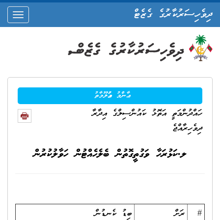
ދިވެހިސަރުކާރުގެ ގެޒެޓް
oggle
ation
ޢާންމު މަޢުލޫމާތު
ހައްދުންމަތީ އަތޮޅު ކައުންސިލްގެ އިދާރާ
ދިވެހިރާއްޖެ
ލ.ކަޅުރަހާ ވަގުތީގޮތުން ބެލެހެއްޓުން ހަވާލުކުރުން
#
ރަށް
ބިޑު ކެނޑުން