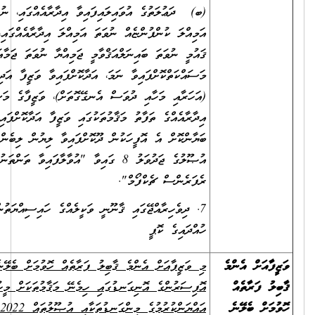
(ބ) ދަޢުލަތުގެ އުވައިލައިފައިވާ އިދާރާއެއްގައި، ނުވަތަ އުވައިލައިފައިވާ
އަމިއްލަ ކުންފުންޏެއް ނުވަތަ އަމިއްލަ އިދާރާއެއްގައި، ނުވަތަ އުވައިލައިފައިވާ
ޤައުމީ ނުވަތަ ބައިނަލްއަޤްވާމީ ޖަމިއްޔާ ނުވަތަ ޖަމާއަތެއްގައި
މަސައްކަތްކޮށްފައިވާ ނަމަ، އަދާކޮށްފައިވާ ވަޒީފާ އަދި ވަޒީފާގެ މުއްދަތާއި
(އަހަރާއި މަހާއި ދުވަސް އެނގޭގޮތަށް)، ވަޒީފާގެ މަސްއޫލިއްޔަތުތައް (އެއް
އިދާރާއެއްގެ ތަފާތު މަޤާމުތަކުގައި ވަޒީފާ އަދާކޮށްފައިވީ ނަމަވެސް) ވަކިވަކިން
ބަޔާންކޮށް އެ އޮފީހަކުން ދޫކޮށްފައިވާ ލިޔުން ލިބެންނެތް ނަމަ، ރެކްރޫޓްމަންޓް
އުޞޫލުގެ ޖަދުވަލު 8 ގައިވާ "އުވާލާފައިވާ ތަންތަނުގެ ތަޖުރިބާ އަންގައިދޭ
ރެފަރެންސް ޗެކްފޯމް".
7. ދިވެހިރާއްޖޭގައި ޤާނޫނީ ވަކީލެއްގެ ހައިސިއްޔަތުން މަސައްކަތްކުރުމުގެ
ހުއްދައިގެ ކޮޕީ
މި ވަޒީފާއަށް އެންމެ ޤާބިލު ފަރާތެއް ހޮވުމަށް ބެލޭނެ ކަންތައްތައް ލީގަލް
އޮފިސަރުންގެ އޮނިގަނޑުގައި ހިމެނޭ މަޤާމުތަކަށް މީހުން ހޮވުމާއި
އައްޔަންކުރުމުގެ މިންގަނޑުތަކާއި އުޞޫލުތައް 2022 (އިސްލާޙް 1)ގައި