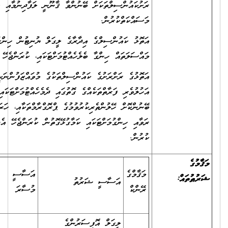
ރަށުކައުންސިލްތަކަށް ބޭނުންވާ ޤާނޫނީ ލަފާދިނުމާއި ގުޅޭގޮތުން ކުރަންޖެހޭ
މަސައްކަތްކުރުން.
އަތޮޅު ކައުންސިލްގެ އިދާރާގެ ލީގަލް ޔުނިޓުން ހިންގަންޖެހޭ އެންމެހާ ޤާނޫނީ
މައްސަލަތައް ހިންގާ ބެލެހެއްޓުމަށްޓަކައި، ކުރަންޖެހޭ މަސައްކަތްތައް ކުރުން.
އަތޮޅުގެ ރަށްރަށުގެ ކައުންސިލްތަކުގެ މުވައްޒަފުންނަކީ ޤާނޫނާއި ގަވާއިދުތަކަށް
އަހުލުވެރި ފަރާތްތަކެއްގެ ގޮތުގައި ދެމެހެއްޓުމަށްޓަކައި ތަފާތު ވަސީލަތްތައް
ބޭނުންކޮށް ހޭލުންތެރިކުރުވުމުގެ ޕްރޮގްރާމްތަކާއި، ހަރަކާތްތަކާއި، ކަންތައްތައް
ރަވާއި ހިންގުމަށްޓަކައި ކަމާގުޅޭގޮތުން ކުރަންޖެހޭ އެންމެހައި މަސައްކަތްތައް
ކުރުން.
ސްޕްޝަލް
މަޤާމްގެ
އަސާސީ
ސަރވިސް
އަސާސީ ޝަރުތު
ޑިއުޓީ
ރޭންކް
މުސާރަ
އެލަވަންސް
އެލަވަންސް
ލީގަލް އޮފިސަރުންގެ