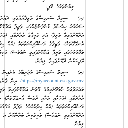
ލިޔުންތަކުގެ ކޮޕީ:
(ހ) ސިވިލް ސަރވިސްގެ ވަޒީފާއެއްގައި، ދައުލަތުގެ މުއައްސަސާއެއްގައި،
ސަރުކާރު ހިއްސާވާ ކުންފުންޏެއްގައި ވަޒީފާ އަދާކޮށްފައިވާ ނަމަ
އަދާކޮށްފައިވާ ވަޒީފާ، އަދި ވަޒީފާގެ މުއްދަތާއި (އަހަރާއި މަހާއި ދުވަސް
އެނގޭގޮތަށް)، ވަޒީފާގެ މަސްއޫލިއްޔަތުތައް (އެއް އިދާރާއެއްގެ ތަފާތު
މަޤާމުތަކުގައި ވަޒީފާ އަދާކޮށްފައިވީ ނަމަވެސް) ވަކިވަކިން ބަޔާންކޮށް އެ
އޮފީހަކުން ދޫކޮށްފައިވާ ލިޔުން.
(ށ) ސިވިލް ސަރވިސްގެ ތަޖުރިބާގެ ތެރެއިން
https://myaccount.csc.gov.mv/
އިން ފެންނަންނެތް ތަޖުރިބާގެ
މުއްދަތުތައް ހާމަކޮށްދިމުގެ ގޮތުން އަދާކޮށްފައިވާ ވަޒީފާ، އަދި ވަޒީފާގެ
މުއްދަތާއި (އަހަރާއި މަހާއި ދުވަސް އެނގޭގޮތަށް)، ވަޒީފާގެ
މަސްއޫލިއްޔަތުތައް (އެއް އިދާރާއެއްގެ ތަފާތު މަޤާމުތަކުގައި ވަޒީފާ
އަދާކޮށްފައިވީ ނަމަވެސް) ވަކިވަކިން ބަޔާންކޮށް އެ އޮފީހަކުން ދޫކޮށްފައިވާ
ލިޔުން.