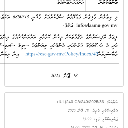
ހުށަހަޅަންވާނެއެވެ.
 ސާފުކުރުމަށް ގުޅާނީ 6800713 އަށެވެ. އީ-މެއިލް ކުރާނީ
inf
އަށެވެ.
މަޤާމުތަކަށް މީހުން ހޮވުމާއި އައްޔަންކުރުމުގެ މިންގަނޑުތަކާއި އުޞޫލުތައް
 ގުޅުންހުރި އެންމެހައި ލިޔުންތައް ސިވިލް ސަރވިސް ކޮމިޝަނުގެ
https://csc.gov.mv/Policy/In
އިން ލިބެން ހުންނާނެއެވެ.
18 ޖޫން 2025
(IUL)240-CA/2