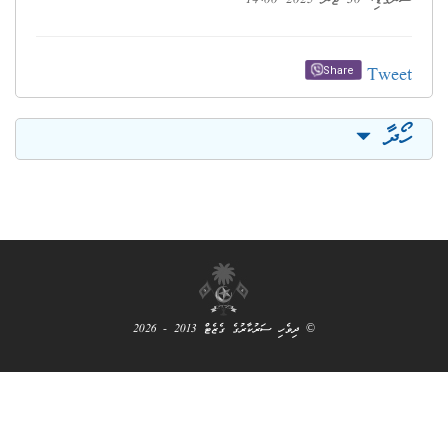
ހި ސަރުކާރުގެ ގެޒެޓް 2013 - 2026