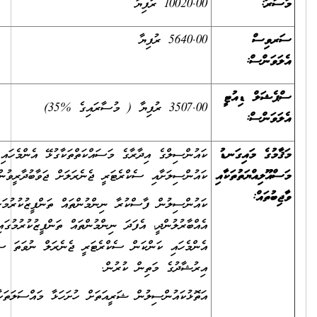
10020.00 ރުފިޔާ
5640.00 ރުފިޔާ
3507.00 ރުފިޔާ ( މުސާރައިގެ %35)
ކައުންސިލްގެ އިދާރާގެ މަސައްކަތްތަކާގުޅޭ އެންމެހައި ކަންކަމުގައި
ކައުންސިލަށާއި ސެކްރެޓަރީ ޖެނެރަލަށް ޖަވާބުދާރީވުން.
ކައުންސިލުން ފާސްކުރާ ނިންމުންތައް ތަންފީޒުކުރުމަށް ފުރިހަމައަށް
އެއްބާރުލުންދީ، އެފަދަ ނިންމުންތައް ތަންފީޒުކުރުމުގައި އިދާރީގޮތުން ކުރަންޖެހޭ
އެންމެހައި ކަންކަން ސެކްރެޓަރީ ޖެނެރަލް ނުވަތަ ސުޕަވައިޒަރުގެ ލަފަޔާ
އިރުޝާދުގެ މަތިން ކުރުން.
އަތޮޅުކައުންސިލުން ޝަރީއަތަށް ހުށަހަޅާ މައްސަލަތަކާއިގުޅޭ ކަންކަން ކުރުން.