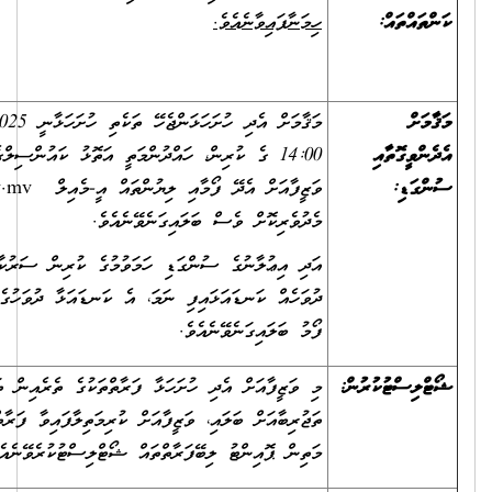
ހިމަނާފައިވާނެއެވެ.
މަޤާމަށް އެދި ހުށަހަޅަންޖެހޭ ތަކެތި ހުށަހަޅާނީ 2025 ޖޫން 30 ގެ
14:00 ގެ ކުރިން، ހައްދުންމަތީ އަތޮޅު ކައުންސިލްގެ އިދާރާ އަށެވެ.
ވަޒީފާއަށް އެދޭ ފޯމާއި ލިޔުންތައް އީ-މެއިލް
info@laamu.gov.mv
މެދުވެރިކޮށް ވެސް ބަލައިގަނެވޭނެއެވެ.
އަދި އިޢުލާނުގެ ސުންގަޑި ހަމަވުމުގެ ކުރިން ސަރުކާރުން އަލަށް ބަންދު
ދުވަހެއް ކަނޑައަޅައިފި ނަމަ، އެ ކަނޑައަޅާ ދުވަހުގެ އަދަދަށް ވަޒީފާއަށް އެދޭ
ފޯމު ބަލައިގަނެވޭނެއެވެ.
މި ވަޒީފާއަށް އެދި ހުށަހަޅާ ފަރާތްތަކުގެ ތެރެއިން ތަޢުލީމީ ފެންވަރާއި
ތަޖުރިބާއަށް ބަލައި، ވަޒީފާއަށް ކުރިމަތިލާފައިވާ ފަރާތްތަކުގެ ތެރެއިން އެންމެ
މަތިން ޕޮއިންޓު ލިބޭފަރާތްތައް ޝޯޓްލިސްޓުކުރެވޭނެއެވެ.