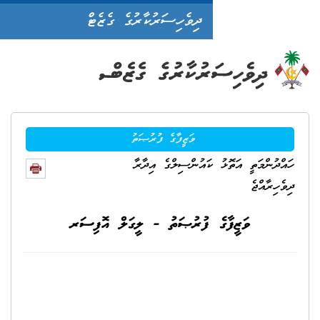
ދިވެހިސަރުކާރުގެ ގެޒެޓް
ވަޒީފާގެ ފުރުޞަތު
ކައުންސިލްގެ އިދާރާ
 ފުރުޞަތު - ލީގަލް އޮފިސަރ