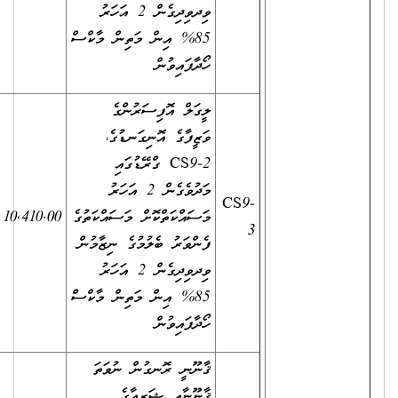
ވިދވިދިގެން 2 އަހަރު
85% އިން މަތިން މާކްސް
ހޯދާފައިވުން
ލީގަލް އޮފިސަރުންގެ
ވަޒީފާގެ އޮނިގަނޑުގެ،
CS9-2 ގްރޭޑުގައި
މަދުވެގެން 2 އަހަރު
އަސާސީ
CS9-
މަސައްކަތްކޮށް މަސައްކަތުގެ
10,410.00
5640.00
މުސާރައިގެ
3
ފެންވަރު ބެލުމުގެ ނިޒާމުން
35%
ވިދވިދިގެން 2 އަހަރު
85% އިން މަތިން މާކްސް
ހޯދާފައިވުން
ޤާނޫނީ ރޮނގުން ނުވަތަ
ޤާނޫނާއި ޝަރީޢާގެ