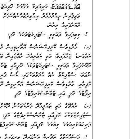
އޮތް މުވައްޒަފުން
ކުރިމަތިލާ މަޤާމަށް ހޮވިއްޖެ ނަމަ، އަދާކުރަމުންދާ
ވަޒީފާއިން ވީއްލުމާމެދު އިއުތިރާޒެއްނެތްކަމަށް، ވަޒީފާ އަދާކުރާ އޮފީހުން
ދޫކޮށްފައިވާ ލިޔުން.
ލިބިފައިވާ ތަޢުލީމީ ސެޓުފިކެޓުތަކުގެ ކޮޕީ؛
(ހ) މޯލްޑިވްސް ކޮލިފިކޭޝަންސް އޮތޯރިޓީއިން ލެވަލް ކަނޑައަޅައި
ތައްގަނޑު ޖަހާފައިވާ، މަތީ ތަޢުލީމުދޭ ރާއްޖެއިން ބޭރުގެ މަރުކަޒަކުން
ދޫކޮށްފައިވާ ތަޢުލީމީ ސެޓުފިކެޓުތަކުގެ ކޮޕީއާއި ޓްރާންސްކްރިޕްޓުގެ ކޮޕީ؛
ނުވަތަ: ސެޓްފިކެޓު ނެތް ޙާލަތްތަކުގައި، ކޯސް ފުރިހަމަކުރިކަމުގެ ލިޔުމުގެ
ކޮޕީއާއި، މޯލްޑިވްސް ކޮލިފިކޭޝަންސް އޮތޯރިޓީން ދޫކޮށްފައިވާ އެސެސްމަންޓް
ރިޕޯޓްގެ ކޮޕީ އަދި ޓްރާންސްކްރިޕްޓްގެ ކޮޕީ
(ށ) ރާއްޖޭގެ މަތީ ތައުލީމުދޭ މަރުކަޒަކުން ދޫކޮށްފައިވާ ތައުލީމީ
ސެޓުފިކެޓުތަކުގެ ކޮޕީއާއި ޓްރާންސްކްރިޕްޓްގެ ކޮޕީ؛ ނުވަތަ ކޯސް
ފުރިހަމަކުރިކަމުގެ ލިޔުމުގެ ކޮޕީއާއި ޓްރާންސްކްރިޕްޓްގެ ކޮޕީ.
މަސައްކަތުގެ ތަޖުރިބާ އަންގައިދޭ ތިރީގައިވާ މިންގަނޑަށް ފެތޭ