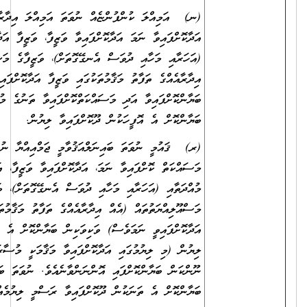
(ނ) އަމިއްލަ ކުންފުންޏެއް ނުވަތަ އަމިއްލަ އިދާރާއެއްގައި ވަޒީފާ
އަދާކޮށްފައިވާ ނަމަ އަދާކޮށްފައިވާ ވަޒީފާ، ވަޒީފާ އަދާކުރި މުއްދަތާއި
(އަހަރާއި މަހާއި ދުވަސް އެނގޭގޮތަށް)، ވަޒީފާގެ މަސްއޫލިއްޔަތުތައް (އެއް
އިދާރާއެއްގެ ތަފާތު މަޤާމުތަކުގައި ވަޒީފާ އަދާކޮށްފައިވީ ނަމަވެސް) ވަކިވަކިން
ބަޔާންކޮށްފައިވާ އަދި މަސައްކަތްކޮށްފައިވާ ތަނުގެ މުވައްޒަފުންގެ އަދަދު
ބަޔާންކޮށް އެ އޮފީހަކުން ދޫކޮށްފައިވާ ލިޔުން.
(ރ) ޤައުމީ ނުވަތަ ބައިނަލްއަޤުވާމީ ޖަމްއިއްޔާ ނުވަތަ ޖަމާއަތެއްގައި
މަސައްކަތް ކޮށްފައިވާ ނަމަ، އަދާކޮށްފައިވާ ވަޒީފާ، އަދި ވަޒީފާ އަދާކުރި
މުއްދަތާއި (އަހަރާއި މަހާއި ދުވަސް އެނގޭގޮތަށް)، ވަޒީފާގެ
މަސްއޫލިއްޔަތުތައް (އެއް އިދާރާއެއްގެ ތަފާތު މަޤާމުތަކުގައި ވަޒީފާ
އަދާކޮށްފައިވީ ނަމަވެސް) ވަކިވަކިން ބަޔާންކޮށް އެ ތަނަކުން ދޫކޮށްފައިވާ
ލިޔުން (މި ލިޔުމުގައި އަދާކޮށްފައިވާ މަޤާމަކީ މުސާރަދެވޭ މަޤާމެއްކަން ނުވަތަ
ނޫންކަން ބަޔާންކޮށްފައި އޮންނަންވާނެއެވެ. ނުވަތަ ބަދަލުގައި އެކަން
ބަޔާންކޮށް އެ ތަނަކުން ދޫކޮށްފައިވާ ރަސްމީ ލިޔުމެއް ހުށަހަޅަންވާނެއެވެ.)