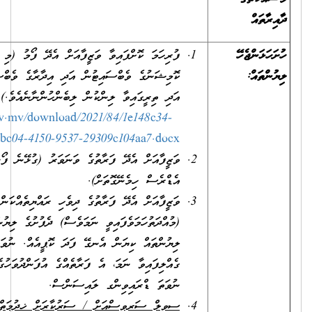
ފުރިހަމަ ކޮށްފައިވާ ވަޒީފާއަށް އެދޭ ފޯމު (މި ފޯމު ސިވިލް ސަރވިސް
ކޮމިޝަނުގެ ވެބްސައިޓުން އަދި އިދާރާގެ ވެބްސައިޓުންނާއި ކައުންޓަރުން
އަދި ތިރީގައިވާ ލިންކުން ލިބެންހުންނާނެއެވެ.)
https://www.csc.gov.mv/download/2021/84/1e148c34-
bc04-4150-9537-29309c104aa7.docx
ވަޒީފާއަށް އެދޭ ފަރާތުގެ ވަނަވަރު (ގުޅޭނެ ފޯނު ނަންބަރާއި އީ-މެއިލް
އެޑްރެސް ހިމެނޭގޮތަށް).
ވަޒީފާއަށް އެދޭ ފަރާތުގެ ދިވެހި ރައްޔިތެއްކަން އަންގައިދޭ ކާޑުގެ
(މުއްދަތުހަމަވެފައިވީ ނަމަވެސް) ދެފުށުގެ ލިޔުންތައް ފެންނަ، ލިޔެފައިވާ
ލިޔުންތައް ކިޔަން އެނގޭ ފަދަ ކޮޕީއެއް. ނުވަތަ އައި.ޑީ. ކާޑު
ގެއްލިފައިވާ ނަމަ، އެ ފަރާތެއްގެ އުފަންދުވަހުގެ ސެޓްފިކެޓު، ޕާސްޕޯޓް
ނުވަތަ ޑްރައިވިންގ ލައިސަންސް.
ސިވިލް ސަރވިސްއަށް / ސަރުކާރަށް ޚިދުމަތްކުރުމުގެ އެއްބަސްވުމެއް