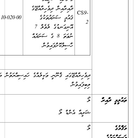
ދާއިރާއިން ދިވެހިރާއްޖޭގެ
އަސާސީ
CS9-
ޤައުމީ ސަނަދުތަކުގެ
10,020.00
5640.00
މުސާރައިގެ
2
އޮނިގަނޑުގެ ލެވެލް 7
35%
ނުވަތަ 8 ގެ ސަނަދެއް
ހާސިލްކޮށްފައިވުން
ދިވެހިރާއްޖޭގައި ޤާނޫނީ ވަކީލެއްގެ ހައިސިއްޔަތުން މަސައްކަތްކުރުމުގެ ހުއްދަ
ލިބިފައިވުން
ލޯ
ޝަރީއާ އެންޑް ލޯ
ލޯ