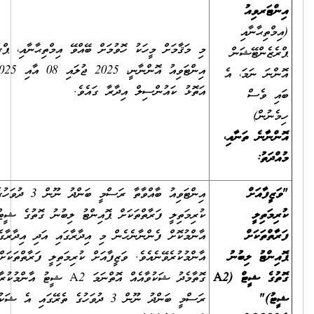
މި މަޤާމަށް މީހަކު ހޮވުމަށް ބޭއްވޭ އިމްތިޙާނާއި، ޕްރެޒެންޓޭޝަން އަދި
އިންޓަވިއު އޮންނާނީ، 2025 ޖުލައި 08 އާއި 2025 ޖުލައި 16 އާ ދެމެދު،
އަތޮޅު ކައުންސިލް އިދާރާ ގައެވެ.
އިންޓަވިއު ބާއްވާތާ ރަސްމީ ބަންދު ނޫން 3 ދުވަހުގެ ތެރޭގައި "ވަޒީފާއަށް
ކުރިމަތިލީ ފަރާތްތަކަށް ޕޮއިންޓު ލިބުނު ގޮތުގެ ޝީޓް (A2 ޝީޓު)"
އާންމުކޮށް ފެންނާނެހެން މި އިދާރާގައި އަދި އިދާރާގެ ވެބްސައިޓްގައި
އާންމުކުރެވޭނެއެވެ. ވަޒީފާއަށް ކުރިމަތިލީ ފަރާތްތަކަށް ޕޮއިންޓު ދެވިފައިވާ
ގޮތާމެދު ޝަކުވާއެއް އޮތްނަމަ A2 ޝީޓު އާންމުކުރާ ދުވަހުން ފެށިގެން
ރަސްމީ ބަންދު ނޫން 3 ދުވަހުގެ ތެރޭގައި އެ ޝަކުވާއެއް މި އިދާރާއަށް