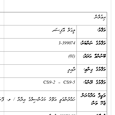
ލީގަލް އޮފިސަރ
J-399074
(01)
ދާއިމީ
CS9-2 – CS9-5
ހައްދުންމަތީ އަތޮޅު ކައުންސިލްގެ އިދާރާ / ލ. ފޮނަދޫ