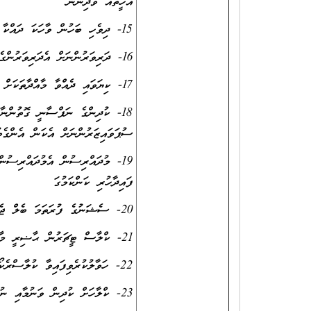
އެހީތައް ވެދިނުން
15- ދިވެހި ބަހުން ވާހަކަ ދައްކާ ގަޑިތަކުގައި ރީތި ދިވެހި ބަސް ބޭނުން ކުރުމަށް ބާރު އެޅުން
16- ދަރިވަރުންނަށް އެދަރިވަރުންގެ ލަނޑުދަނޑި ޙާޞިލް ކުރުމަށްޓަކައި ހިތްވަރު ދިނުން
17- ކިޔަވައި ދެއްވާ މާއްދާތަކަށް ދަށް ކުދިން ފާހަގަކުރައްވައި ރިމީޑިއަލް ނެންގެވުން
18- ކުދިންގެ ނަފްސާނީ ގޮތުންނާ
ސުޕަވައިޒަރުންނަށް އެކަން އެންގެވ
19- މުދައްރިސުން އެމުދައްރިސުނ
ފައިދާހުރި ކަންކަމުގަ
20- ސެޝަނުގެ ފުރަތަމަ ބެލް ޖެހުމާއިއެކު ކްލާސް ޓީޗަރުން ކްލާސްތަކަށް ދުރުވަން ވާނެ
21- ކްލާސް ޓީޗަރުން ޙާޟިރީ މާކްކޮށް ޙާޟިރީގައި ފުރިހަމަ ކުރަންޖެހޭ ބައިތައް ފުރިހަމަ ކުރަން ވާނެ
22- ހަވާލުކުރެވިފައިވާ ކުލާސްރެކޯރޑްގައިވާ ބައިތައް ގަޑިގަޑިއަށް ފުރިހަމަކުރުން
23- ކްލާހަށް ކުދިން ވަނުމާއި ނުކުތުން ބަލަހައްޓަންވާނީ އެވަގުތަކު އެކްލާހެއްގައި ހުންނަވާ މުދައްރިސް