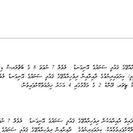
ކިޔަވައިދިނުމުގެ ދާއިރާއިން ދިވެހިރާއްޖޭގެ ޤައުމީ ސަނަދުގެ އޮނިގަނޑު ލެވެލް 7 ނުވަތަ 8 ގެ 
ައި 4 އަހަރު ޚިދުމަތްކޮށްފައިވުން.
ށްފައިވުމާއެކު، ކިޔަވައިދިނުމުގެ ދާއިރާއިން ދިވެހިރާއްޖޭގެ ޤައުމީ ސަނަދުގެ