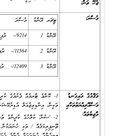
ޖެހޭ ތަން:
މުސާރަ:
ޓީޗަރ ރޭންކު
މުސާރަ
ރޭންކު 1
9214/- ރުފިޔާ
ރޭންކު 2
11564/- ރުފިޔާ
ރޭންކު 3
12409/- ރުފިޔާ
މަޤާމުގެ މައިގަނޑު
1- ކޮންމެ ޓާރމެއް ފެށުމުގެ ކުރީނ
މަސްއޫލިއްޔަތުތަކާއި
ވަކީން، އިންޑިވިޖުއަލް އެޑިޔުކޭޝަނ
ވާޖިބުތައް
:
2- 'ސެން' ކުލާހުގެ ކުދީންގެ ތެރ
ތޫނިފިލިކަމެއް / ވަކި ހުނަރަކުން 
ލިބިގެންވާ ހުނަރަކަށް އެންމެ އެކަށ