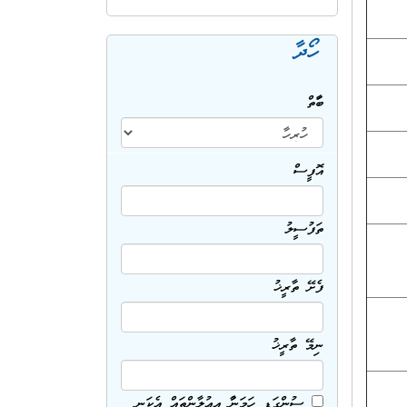
ހޯދާ
ބާވަތް
އޮފީސް
ތަފުސީލު
ފެށޭ ތާރީޚު
ނިމޭ ތާރީޚު
ސުންގަޑި ހަމަނުވާ އިޢުލާންތައް އެކަނި