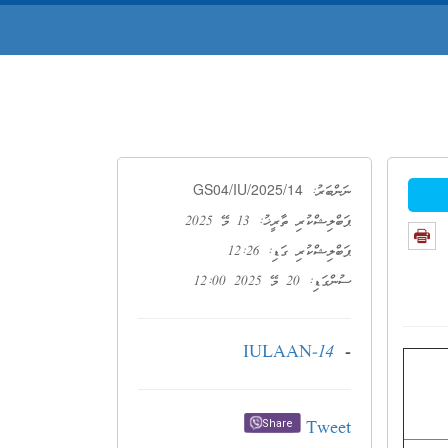
GS04/IU/2025/14
ނަންބަރު:
ޕަބްލިޝްކުރި ތާރީޚު: 13 މޭ 2025
ޕަބްލިޝްކުރި ގަޑި: 12:26
ސުންގަޑި: 20 މޭ 2025 12:00
IULAAN-14
-
Tweet
Share