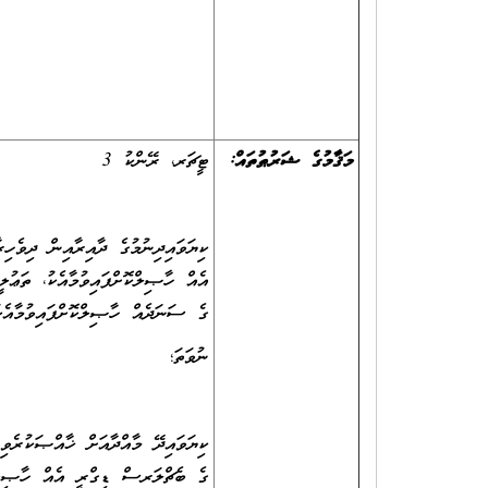
މަޤާމުގެ ޝަރުޠުތައް:
ޓީޗަރ، ރޭންކު 3
ގެ ސަނަދެއް ހާޞިލްކޮށްފައިވުމާއެކު ޓީޗަރ، ރޭންކު 2 ގެ މަޤާމުގ
ނުވަތަ؛
ގެ ބެޗްލަރސް ޑިގްރީ އެއް ހާޞިލްކޮ