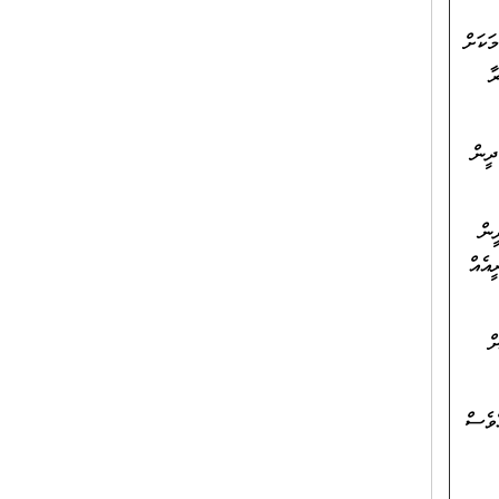
ަކަށް
ާ
ދީން
 4 ގިންތީގެ ކުދީން
އެއް
ް
ްވެސް