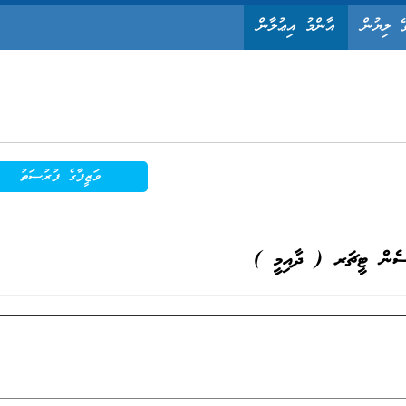
ޭ ލިޔުން
އާންމު އިޢުލާން
ވަޒީފާގެ ފުރުޞަތު
ެން ޓީޗަރ ( ދާއިމީ )