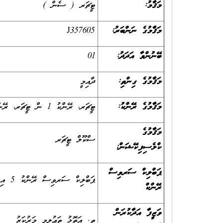
މަޤާމު:
ޓީޗަރ ( ސެން )
މަޤާމުގެ ނަންބަރު:
J357605
ބޭނުންވާ އަދަދު:
01
މަޤާމުގެ ގިންތި:
ދާއިމީ
މަޤާމުގެ ރޭންކު:
ޓީޗަރ، ރޭންކު 1 ން ޓީޗަރ، ރޭންކު 3 އަށް
މަޤާމުގެ
ސްކޫލް ޓީޗަރ
ކްލެސިފިކޭޝަން:
ޕަބްލިކް ސަރވިސް
ޕަބްލިކް ސަރވިސް ރޭންކު 5 އިން ޕަބްލިކް ސަރވިސް ރޭންކު 8 އަށް
ރޭންކް
ވަޒީފާ އަދާކުރަން
ތ. އަތޮޅު ތަޢުލިމީ މަރުކަޒު