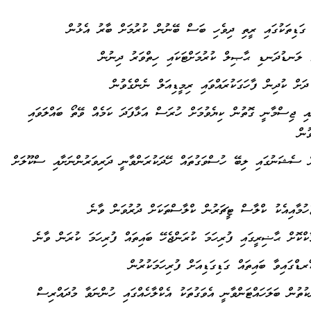
އި ޖިސްމާނީ ގޮތުން ކިޔެވުމަށް ހުރަސް އަޅާފަދަ ކަމެއް ވޭތޯ ބައްލަވައި
ުން
ް ސެޝަނުގައި ލިބޭ ހުސްވަގުތައް ހޭދަކުރަންވާނީ ދަރިވަރުންނަށާއި ސްކޫލަށް