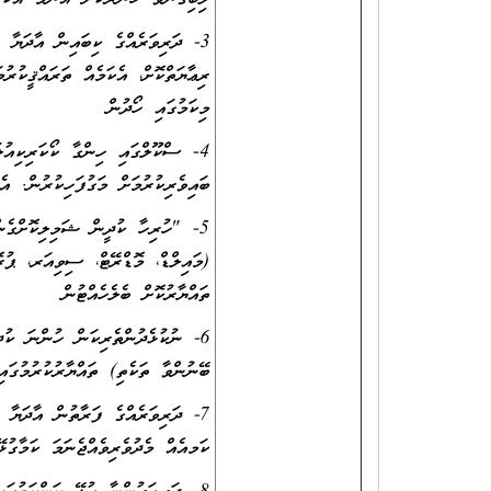
3- ދަރިވަރެއްގެ ކިބައިން އާދަޔާ ޚ
ރިޢާޔަތްކޮށް، އެކަމެއް ތަރައްޤީކުރ
މިކަމުގައި ހޯދުން
4- ސްކޫލްގައި ހިންގާ ކޯކަރިކިއުލ
ބައިވެރިކުރުމަށް މަގުފަހިކުރުން. އ
(މައިލްޑް، މޮޑްރޭޓް، ސިވިއަރ، ޕުރ
ތައްޔާރުކޮށް ބެލެހެއްޓުން
6- ނުކުޅެދުންތެރިކަން ހުންނަ ކުދ
ބޭނުންވާ ތަކެތި) ތައްޔާރުކުރުމުގައ
7- ދަރިވަރެއްގެ ފަރާތުން އާދަޔާ 
ކަމއެއް މެދުވެރިވެއްޖެނަމަ ކަމާގުޅ