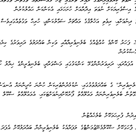
ި ނުވަތަ ކިޔަވައިދިނުމުގެ ދާއިރާ ތެރޭގައި ޖެހޭ މައްސަލަތައް ވަގުތުން ވަގުތައް،
ެ އިސްވެރިޔަކަށް ނުވަތަ އިދާރާއަށް ހުށަހަޅައި އެކަންކަން ޙައްލުކުރުން
ު ދިނުމަށާއި، ރިވެތި އަޚުލާޤުގެ މައްޗަށް ސަމާލުކަންދީ، ހުރިހާ ވަގުތެއްގައިވެސް
10- މަދުވެގެން ކޮންމެ ޓާރމަކު 2 ފަހަރު ކޮންމެ ކުއްޖެއްގެ ބެލެނިވެރިޔާއާއިި ވަކިން ބައްދަލުވެ ދަރިވަރުގެ ކިޔެ
ްޞާކުރުން
 އުފައްދައި، ދަރިވަރުންނާގުޅޭ ކަންކަމުގައި މަޝްވަރާދީ، ބެލެނިވެރީންގެ ޚިޔާލު ހޯ
ލެނިވެރިން" ގެ ބައްދަލުވުމުގައި، ނުކުޅެދުންތެރިކަން ހުންނަ ކުދީންނަށް އުނގަން
ޮތުން ބެލެނިވެރިންނަށް މައުލޫމާތު ފޯރުކޮށްދިނުމަށްޓަކައި، އެމައުލޫމާތު ސްކޫލް
 ފާހަގަކޮށް ސްކޫލްމެނޭޖުމަންޓްގެ ލަފަޔާއެކު ބެލެނިވެރީންނާ ބައްދަލުކޮށް އެފަދަ