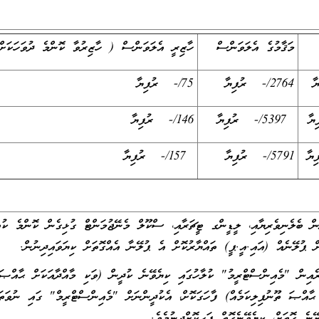
މަޤާމުގެ އެލަވަންސް
ހާޒިރީ އެލަވަންސް ( ހާޒިރުވާ ކޮންމެ ދުވަހަކަށ
2764/- ރުފިޔާ
75/- ރުފިޔާ
5397/- ރުފިޔާ
146/- ރުފިޔާ
5791/- ރުފިޔާ
157/- ރުފިޔާ
ް ބެލެނިވެރިޔާއި، ލީޑީންގ ޓީޗަރާއި، ސްކޫލް މެނޭޖުމަންޓް ގުޅިގެން ކޮންމެ ކުއް
ް ޕުލޭނެއް (އައި.އީ.ޕީ) ތައްޔާރުކޮށް އެ ޕުލޭނާ އެއްގޮތަށް ކިޔަވައިދިނުން.
ެއިން "މެއިންސްޓްރީމު" ކުލާހުގައި ކިޔެވޭނެ ކުދީން (ވަކި މާއްދާއަކަށް ޙާއްޞަ
ޙާއްޞަ ތޫނުފިލިކަމެއް) ފާހަގަކޮށް، އެކުދީންނަށް "މެއިންސްޓްރީމް" ގައި ނުވަތަ
ޭނެ ގޮތަށް، ކިޔެވޭނެގޮތް ފަހިކޮށްދިނުމެވެ.