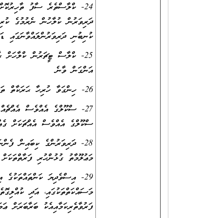
24- ކްލާސްތެރެ ސާފު ތާހިރުކޮށ
ދަރިވަރުން ކުލާހުން ނެރުމުގެ ކުރިނ
ކުނިބުނި ދަރިވަރުންލައްވާނަގައި 
25- ކްލާސް ޓީޗަރުން ކްލާހަށް ޙ
އަންގަން ވާނެ
26- ހިންގަވާ ހުރިހާ ޙަރަކާތް ތަކެއްގެ ރެކޯޑް ބަލަހައްޓަވަން ވާނެ
27- ސްކޫލްގެ އެއްވެސް އެއްޗެއް
ސްކޫލްގެ އެއްވެސް އެއްޗަކަށް ގެއް
28- ދަރިވަރުންގެ ކިބައިން ފެން
މަޢުލޫމާތު ގުޅުންހުރި ފަރާތްތަކަށް 
29- އިސްވެދިޔަ ކަންތައްތަކުގެ އި
މަސައްކަތްތަކުގައި، އަދި ކުއްލިގޮތެ
ފަރުވާތެރިކަމާއިއެކު ބަރާބަރަށް ޢަމަ