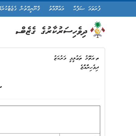
ފުރަތަމަ ޞަފްޙާ
މަޢުލޫމާތު
ޤާނޫނީގޮތުން ގެޒެޓްކުރެވ
ތ.އަތޮޅު ތަޢުލީމީ މަރުކަޒު
ދިވެހިރާއްޖެ
ސ