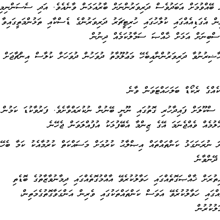
ް ބޭއްވުމަށް އަބަދުވެސް ދަރިވަރުންނަށް ބާރުއަޅަން ވާނެއެވެ. އަދި ސެސަންނިމި
ް އެގަޑިއެއްގައި ކުލާހުގައި ހުރިޓީޗަރު ދަރިވަރުންގެ ޑެސްކާއި ތަޅުންމަތީގައިވާ
ޑަސްބިނަށް އަޅަށް ޚާއްޞަ ސަމާލުކަމެއް ދިނުން
ާޟިރުނުވާ ދަރިވަރުންނާއިބެހޭ މަޢުލޫމާތު ދުވަހުން ދުވަހަށް ކުލާސް އިންޗާޖަށް
 ސްކޫލަށް ފައިދާހުރި ގޮތުގައި ނޫނީ ބޭނުން ނުކުރައްވާށެވެ. ފަރުވާކުޑަ ކަމުން
ލުމެއް ވެއްޖެނަމަ އޭގެ ޒިންމާ އެބޭފުޅަކު އުފުއްލަވަން ޖެހޭނެ
ނަ ނުރަނަގަޅު ކަންތައްތައް އިޞްލާޙު ކުރުމަށް މަސައްކަތް ކުރުމާއެކު ކަމާ ބެހޭ
ދޭންވާނެ
ތުރަށް ޚާއްޞަގޮތެއްގައި ހަވާލުކުރެވޭ އާއްމުގޮތެއްގައި ދިމާނުވާޒާތުގެ ބޮޑެތި
އްގައި ހަވާލުކުރެވޭ އަވަސް ކަންތައްތަކުގައި ވެރިން އަންގަވާގޮތުގެމަތިން،
ލުކުރުން