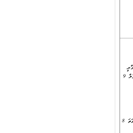
ބެޗްލަރސް ޑިގްރީ
އެއް ހާޞިލްކޮށްފައިވުމާއެކު، ތަޢުލީމީ/ ކިޔަވައިދިނުމުގެ ދާއިރާއިން ދިވެހިރާއްޖޭގެ ޤައުމީ ސަނަދުގެ އޮނިގަނޑު ލެވެލް 9
ކިޔަވައިދޭ މާއްދާއަށް ޚާއްޞަކުރެވިފައިވާ ދާއިރާއަކުން ދިވެހިރާއްޖޭގެ ޤައުމީ ސަނަދުގެ އޮނިގަނޑު ލެވެލް 7 ނުވަތަ 8