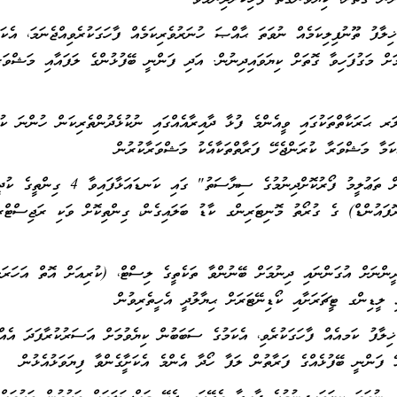
ިލާފު ތޫނުފިލިކަމެއް ނުވަތަ ޙާއްޞަ ހުނަރުވެރިކަމެއް ފާހަގަކުރެވިއްޖެނަމަ، އެކަމ
ުމަށް މަގުފަހިވާ ގޮތަށް ކިޔަވައިދިނުން. އަދި ފަންނީ ބޭފުޅުންގެ ލަފައާއި މަޝްވަރ
ަރ ޙަރަކާތްތަކުގައި ވީއެންމެ ފުޅާ ދާއިރާއެއްގައި ނުކުޅެދުންތެރިކަން ހުންނަ ކު
ެކަމާ މަޝްވަރާ ކުރަންޖެހޭ ފަރާތްތަކާއެކު މަޝްވަރާކުރުން
5- "ހުރިހާ ކުދީން ޝަމިލިކޮށްގެން ތަޢުލީމު ފޯރުކޮށްދިނުމުގެ ސިޔާސަތު" ގައި ކަނޑައަޅާފައިވާ
ޮފައުންޑް) ގެ ގުރޯތު މޮނިޓަރިންގ ކާޑު ބަލައިގެން، ގިންތިކޮށް ވަކި ރަޖިސްޓްރީ
ީންނަށް އުގަންނައި ދިނުމަށް ބޭނުންވާ ތަކެތީގެ ލިސްޓް، (ކުރިއަށް އޮތް އަހަރަށ
ި ލީޑިންގ ޓީޗަރަށާއި ކޯޑިނޭޓަރަށް ޙިޔާލުދީ އެހީތެރިވުން
ޚިލާފު ކަމއެއް ފާހަގަކުރެވި، އެކަމުގެ ސަބަބުން ކިޔެވުމަށް އަސަރުކުރާފަދަ އެއ
ޭ ފަންނީ ބޭފުޅެއްގެ ފަރާތުން ލަފާ ހޯދާ އެންމެ އެކަށާީގެންވާ ފިޔަވަޅުއެޅުން