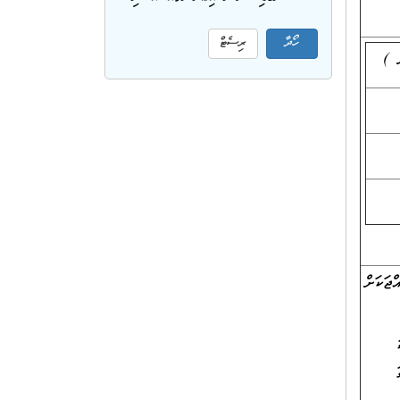
ް )
ޖަކަށް