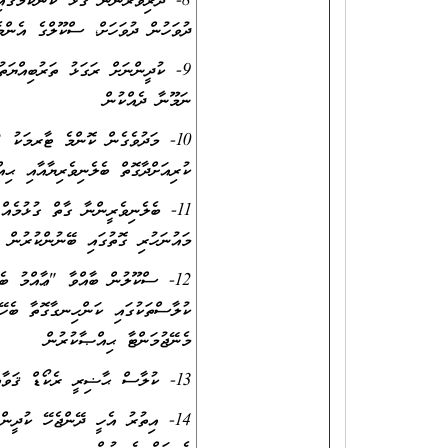
8- ދަރިވަރުންނާ ގުޅޭ ކަންކަމުގައ
ދުވަހުން ދުވަހަށް، ސްކޫލްގެ އެންމ
9- ކުދީންނަށް ރަގަޅު ތަރުބިއްޔަތ
ނަމޫނާ ދެއްކުން
ކުރިއަށްދާގޮތް ބެލެނިވެރިޔާއާއި ޙިއ
11- ބެލެނިވެރީންނާ ގާތް ގުޅުމެއް
މައުނަހުރި ގޮތުގައި ބޭނުންކުރުން
12- ސްކޫލުން ބާއްވާ "ޢާއްމު ބެ
ކުލާސްތަކުގައި ކަންހިނގާގޮތާ ބެހޭގ
މެނޭޖުމަންޓާ ޙިއްޞާކުރުން
13- ކުލާސް ޙާޟިރީ ރެކޯޑް ޤަވާއިދުން ފުރިހަމަކޮށް ބެލެހެއްޓުން
14- އިތުރު އެހީ ދޭންޖެހޭ ކުދީން