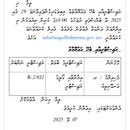
ވީމާ ، މި
ރަޖިސްޓްރީއާއި ބެހޭ މައުލޫމާތެއް ލިބިވަޑައިގެންފައިވާނަމަ 29 މެއި
2025 ވާ ބުރާސްފަތި ދުވަހުގެ 14:00ގެ ކުރިން ލިޔުމަކުން މި
އިދާރާއަށް އަންގަވާ ދެއްވުން އެދެމެވެ. މެއިލް ކުރައްވާނަމަ
ކުރައްވާނީ
info@angolhitheemu.gov.mv
އަށެވެ.
ރަޖިސްޓްރީއާއި ބެހޭ މައުލޫމާތު
ގޭގެނަން
ރަޖިސްޓްރީގެ ބާވަތް
ރަޖިސްޓްރީ ނަންބަރު
ފެހިވިލާގެ / ރ.
ޢިމާރާތާއި ގޯތީގެ
R-2/932
އަނގޮޅިތީމު
ރަޖިސްޓްރީ
ވީމާ، މިކަން އާއްމުކޮށް
އެންގުމަށްޓަކައި އިޢުލާން ކުރީމެވެ.
07 މޭ 2025