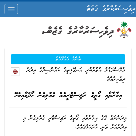
ދިވެހިސަރުކާރުގެ ގެޒެޓް
oggle
ation
ޢާންމު މަޢުލޫމާތު
މާޅޮސްމަޑުލު އުތުރުބުރީ އަނގޮޅިތީމު ކައުންސިލްގެ އިދާރާ
ދިވެހިރާއްޖެ
އިމާރާތާއި ގޯތީގެ ރަޖިސްޓްރީއެއް ގެއްލިގެން ހޯދުމާއިބެހޭ
މިދަންނަވާ ގޭގެ އިމާރާތާއި ގޯތީގެ ރަޖިސްޓްރީ ގެއްލިގެން މި
އިދާރާއަށް ވަނީ ހުށަހަޅާފައެވެ.