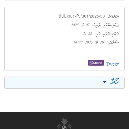
(IUL)301-PJ/301/2025/33
ނަންބަރު:
ޕަބްލިޝްކުރި ތާރީޚު: 07 މޭ 2025
ޕަބްލިޝްކުރި ގަޑި: 11:22
ސުންގަޑި: 29 މޭ 2025 14:00
Tweet
Share
ހޯދާ