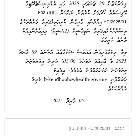
މިމަރުކަޒުން 20 ޖަނަވަރީ 2025 ގައި އެޑްމިނިސްޓްރޭޓިވް
އޮފިސަރެއް ހޯދުމަށް ކުރެވުނު ނަންބަރު
(IUL)F03-
އިއުލާނާއި ގުޅިގެން، ކުރިމަތިލާފައިވާ ފަރާތްތަކުގެ
HC/2025/01
އިޞްލާހުކުރެވިފައިވާ ނަތީޖާޝީޓް (A2ޝީޓް) މިއިޢުލާނާއިއެކު
ޢާންމު ކުރީމެވެ.
ވީމާ، މިކަމާގުޅިގެން އެއްވެސް ޝަކުވާއެއް އޮތްނަމަ 09 މާރޗް
2025 ވާ އާދިއްތަ ދުވަހުގެ 13:00ގެ ކުރިން
މިމަރުކަޒަށް
ލިޔުމަކުން ހުށަހެޅުއްވުން އެދެމެވެ.
އީމެއިލް
ކުރައްވާނީ
b.kendhoohc@health.gov.mv
މެއިލް
އެޑްރެހަށެވެ.
05 މާރިޗު 2025
(IUL)F03-HC/2025/01
ނަންބަރު: