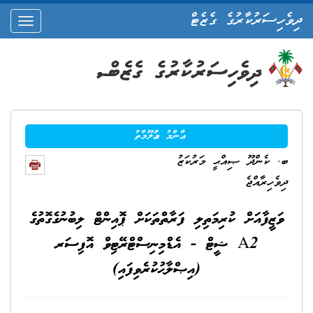
ދިވެހިސަރުކާރުގެ ގެޒެޓް
oggle
ation
ޢާންމު މަޢުލޫމާތު
ބ. ކެންދޫ ޞިއްޙީ މަރުކަޒު
ދިވެހިރާއްޖެ
ވަޒީފާއަށް ކުރިމަތިލި ފަރާތްތަކަށް ޕޮއިންޓް ލިބުނުގެގޮތުގެ
A2 ޝީޓް - އެޑްމިނިސްޓްރޭޓިވް އޮފިސަރ
(އިޞްލާޙުކުރެވިފައި)