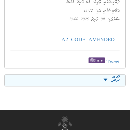
ޕަބްލިޝްކުރި ތާރީޚު: 05 މާރިޗު 2025
ޕަބްލިޝްކުރި ގަޑި: 13:12
ސުންގަޑި: 09 މާރިޗު 2025 13:00
A2 CODE AMENDED
-
Tweet
Share
ހޯދާ