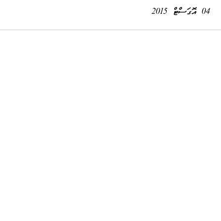
04 އޮގަސްޓް 2015