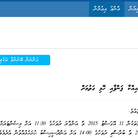
ިޔުން
އާންމު އިޢުލާން
ގަންނަން ބޭނުންވާ ތަކެތި
ހިއްކާ ޕަންޕާއި ހޮޅި ގަތުމަށް
އެވެ.
ވީމާ، މިތަކެތި ސަޕްލައިކޮށްދެއްވަން ޝައުޤުވެރިވެލައްވާ ފަރާތްތަކުން 11 އޮގަސްޓު 2015 ވާ އަންގާރަ ދުވަހުގެ 11:30 އަށް މިސެންޓަރަށް