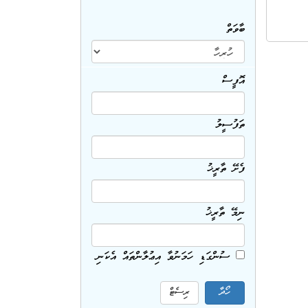
ބާވަތް
އޮފީސް
ތަފުސީލު
ފެށޭ ތާރީޚު
ނިމޭ ތާރީޚު
ސުންގަޑި ހަމަނުވާ އިޢުލާންތައް އެކަނި