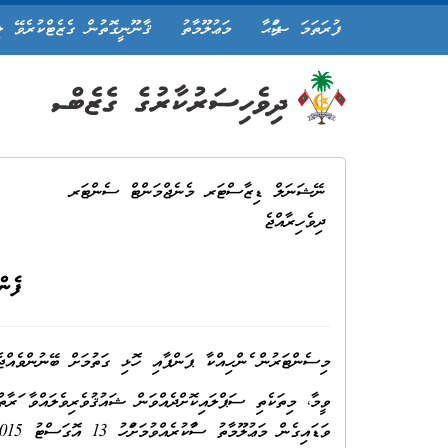
ފުރަތަމަ ޞަފްޙާ
މަޢުލޫމާތު
ޤާނޫނީގޮތުން ގެޒެޓްކުރެވޭ ލ
ނޭޝަނަލް ޑިޒާސްޓަރ މެނެޖްމަންޓް ސެންޓަރ
ދިވެހިރާއްޖެ
ފެން
މިސެންޓަރުން ފެންހިއްކާ ޕަންޕާއި ހޮޅި ގަތުމަށް ބޭނުންވެއްޖެ
ވަޑައިގެން މަޢުލޫމާތު ސާފުކުރެއްވުމަށްފަހު 13 އޮގަސްޓު 2015 ވާ ބުރާސްފަތި ދުވަހުގެ 14:00 އަށް އަންދާސީހިސާބު ހުށަހެޅުއްވުން އެދެމެވެ.