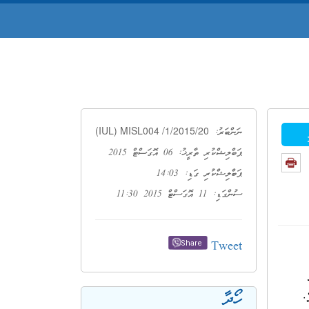
(IUL) MISL004 /1/2015/20
ނަންބަރު:
ޕަބްލިޝްކުރި ތާރީޚު: 06 އޮގަސްޓް 2015
ޕަބްލިޝްކުރި ގަޑި: 14:03
ސުންގަޑި: 11 އޮގަސްޓް 2015 11:30
Tweet
Share
ހޯދާ